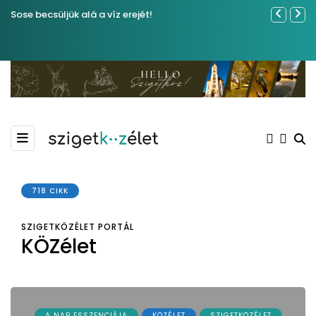
Sose becsüljük alá a víz erejét!
Ferenc Józs
nemrégibe
718 CIKK
SZIGETKÖZÉLET PORTÁL
KÖZélet
A NAP ESSZENCIÁJA
KÖZÉLET
SZIGETKÖZÉLET