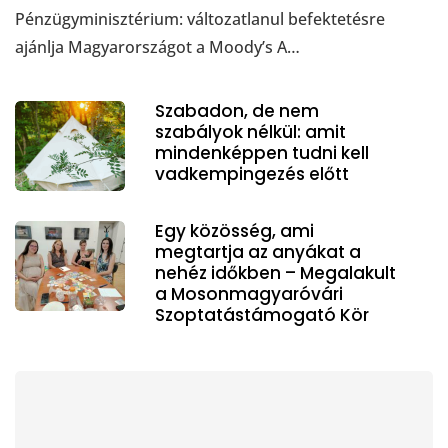
Pénzügyminisztérium: változatlanul befektetésre
ajánlja Magyarországot a Moody’s A…
Szabadon, de nem
szabályok nélkül: amit
mindenképpen tudni kell
vadkempingezés előtt
Egy közösség, ami
megtartja az anyákat a
nehéz időkben – Megalakult
a Mosonmagyaróvári
Szoptatástámogató Kör