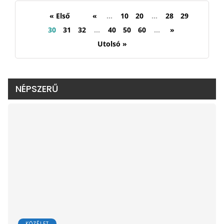
« Első
«
...
10
20
...
28
29
30
31
32
...
40
50
60
...
»
Utolsó »
NÉPSZERŰ
KÖZÉLET