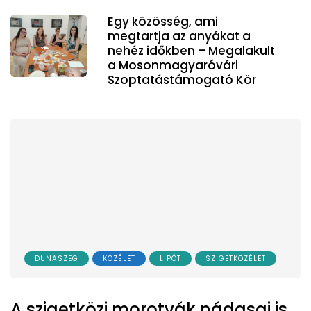
Egy közösség, ami
megtartja az anyákat a
nehéz időkben – Megalakult
a Mosonmagyaróvári
Szoptatástámogató Kör
DUNASZEG
KÖZÉLET
LIPÓT
SZIGETKÖZÉLET
A szigetközi morotvák nádasai is