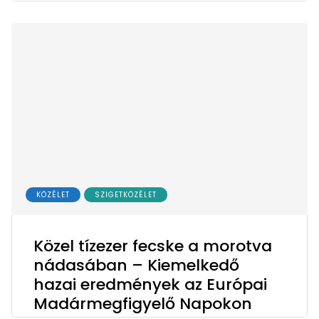
KÖZÉLET
SZIGETKÖZÉLET
Közel tízezer fecske a morotva
nádasában – Kiemelkedő
hazai eredmények az Európai
Madármegfigyelő Napokon