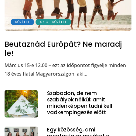
KÖZÉLET
SZIGETKÖZÉLET
Beutaznád Európát? Ne maradj
le!
Március 15-e 12.00 – ezt az időpontot figyelje minden
18 éves fiatal Magyarországon, aki…
Szabadon, de nem
szabályok nélkül: amit
mindenképpen tudni kell
vadkempingezés előtt
Egy közösség, ami
megtartja az anyákat a