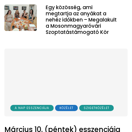
Egy közösség, ami
megtartja az anyákat a
nehéz időkben – Megalakult
a Mosonmagyaróvári
Szoptatástámogató Kör
A NAP ESSZENCIÁJA
KÖZÉLET
SZIGETKÖZÉLET
Március 10. (péntek) esszenciája