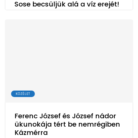
Sose becsüljük alá a víz erejét!
KÖZÉLET
Ferenc József és József nádor
ükunokája tért be nemrégiben
Kázmérra