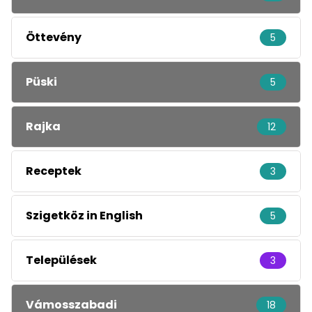
Öttevény
5
Püski
5
Rajka
12
Receptek
3
Szigetköz in English
5
Települések
3
Vámosszabadi
18