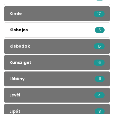
Kimle
17
Kisbajcs
5
Kisbodak
15
Kunsziget
16
Lébény
11
Levél
4
Lipót
8