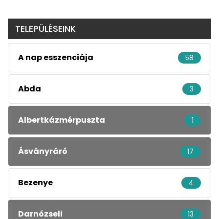
TELEPÜLÉSEINK
A nap esszenciája
58
Abda
3
Albertkázmérpuszta
1
Ásványráró
17
Bezenye
4
Darnózseli
13