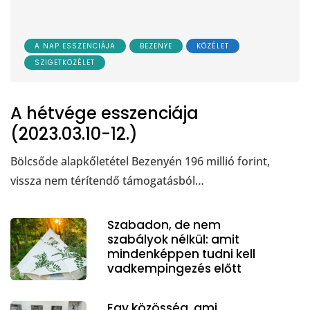
A NAP ESSZENCIÁJA
BEZENYE
KÖZÉLET
SZIGETKÖZÉLET
A hétvége esszenciája
(2023.03.10-12.)
Bölcsőde alapkőletétel Bezenyén 196 millió forint,
vissza nem térítendő támogatásból…
Szabadon, de nem
szabályok nélkül: amit
mindenképpen tudni kell
vadkempingezés előtt
Egy közösség, ami