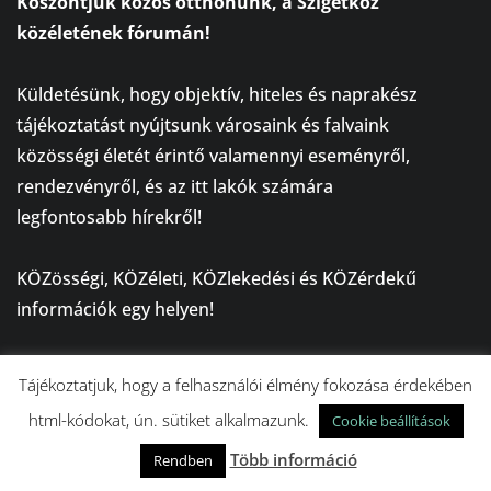
Köszöntjük közös otthonunk, a Szigetköz
közéletének fórumán!
⠀
Küldetésünk, hogy objektív, hiteles és naprakész
tájékoztatást nyújtsunk városaink és falvaink
közösségi életét érintő valamennyi eseményről,
rendezvényről, és az itt lakók számára
legfontosabb hírekről!
⠀
KÖZösségi, KÖZéleti, KÖZlekedési és KÖZérdekű
információk egy helyen!
⠀
A SzigetKÖZélet mindannyiunké, amely iránytűként
Tájékoztatjuk, hogy a felhasználói élmény fokozása érdekében
szolgál a tájékozódásban!
html-kódokat, ún. sütiket alkalmazunk.
Cookie beállítások
Több információ
Rendben
NÉPSZERŰ