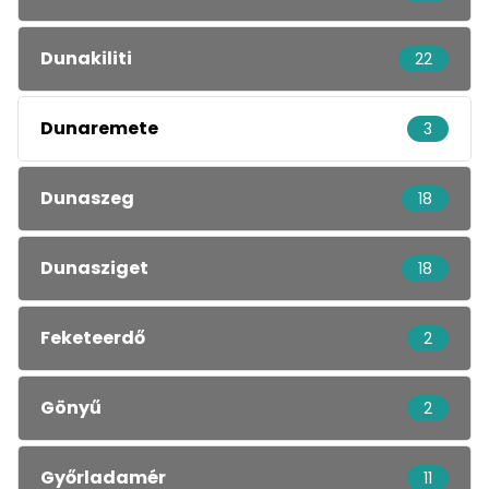
Dunakiliti
22
Dunaremete
3
Dunaszeg
18
Dunasziget
18
Feketeerdő
2
Gönyű
2
Győrladamér
11