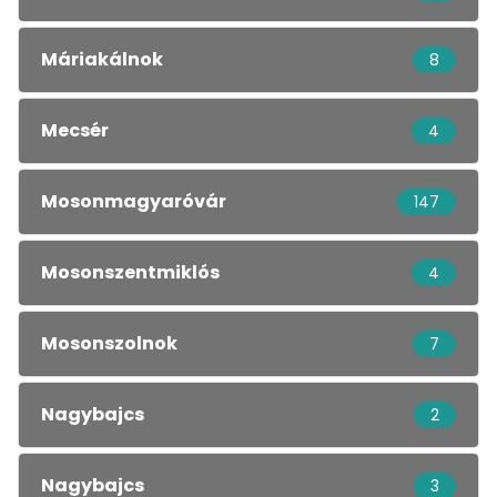
Máriakálnok
8
Mecsér
4
Mosonmagyaróvár
147
Mosonszentmiklós
4
Mosonszolnok
7
Nagybajcs
2
Nagybajcs
3