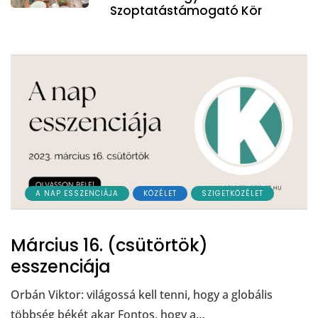
Szoptatástámogató Kör
A NAP ESSZENCIÁJA
KÖZÉLET
SZIGETKÖZÉLET
Március 16. (csütörtök)
esszenciája
Orbán Viktor: világossá kell tenni, hogy a globális
többség békét akar Fontos, hogy a…