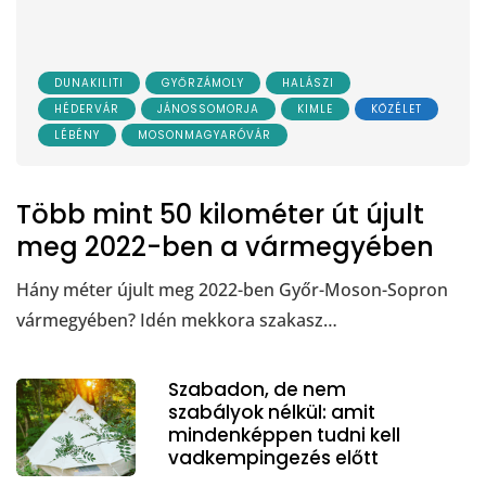
DUNAKILITI
GYŐRZÁMOLY
HALÁSZI
HÉDERVÁR
JÁNOSSOMORJA
KIMLE
KÖZÉLET
LÉBÉNY
MOSONMAGYARÓVÁR
Több mint 50 kilométer út újult
meg 2022-ben a vármegyében
Hány méter újult meg 2022-ben Győr-Moson-Sopron
vármegyében? Idén mekkora szakasz…
Szabadon, de nem
szabályok nélkül: amit
mindenképpen tudni kell
vadkempingezés előtt