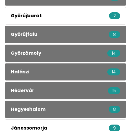
Győrújbarát
2
Győrújfalu
8
Győrzámoly
14
Halászi
14
Hédervár
15
Hegyeshalom
8
Jánossomorja
9