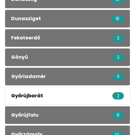
Dunasziget
18
Feketeerdő
2
Gönyű
2
Győrladamér
11
Győrújbarát
2
Győrújfalu
8
Győrzámoly
14