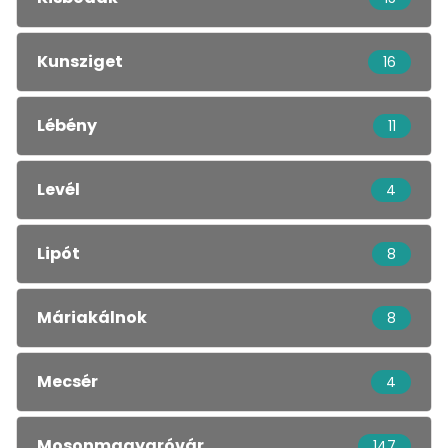
Kunsziget
16
Lébény
11
Levél
4
Lipót
8
Máriakálnok
8
Mecsér
4
Mosonmagyaróvár
147