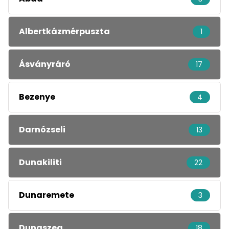
Albertkázmérpuszta
1
Ásványráró
17
Bezenye
4
Darnózseli
13
Dunakiliti
22
Dunaremete
3
Dunaszeg
18