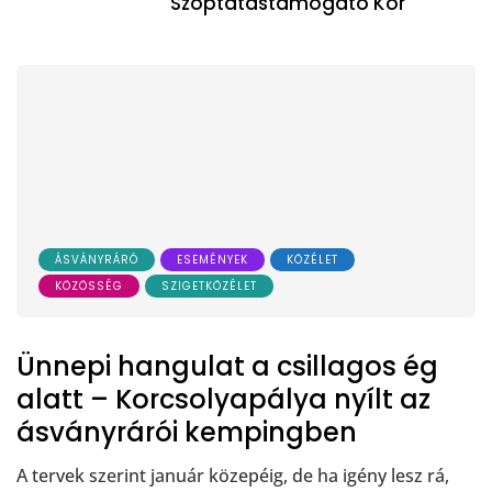
Szoptatástámogató Kör
ÁSVÁNYRÁRÓ
ESEMÉNYEK
KÖZÉLET
KÖZÖSSÉG
SZIGETKÖZÉLET
Ünnepi hangulat a csillagos ég
alatt – Korcsolyapálya nyílt az
ásványrárói kempingben
A tervek szerint január közepéig, de ha igény lesz rá,