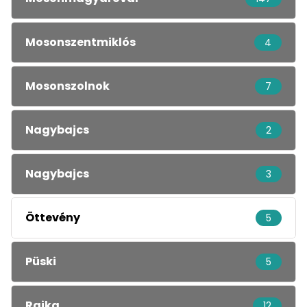
Mosonszentmiklós
4
Mosonszolnok
7
Nagybajcs
2
Nagybajcs
3
Öttevény
5
Püski
5
Rajka
12