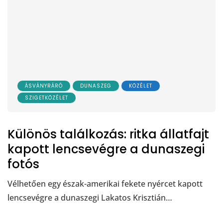
ÁSVÁNYRÁRÓ
DUNASZEG
KÖZÉLET
SZIGETKÖZÉLET
Különös találkozás: ritka állatfajt
kapott lencsevégre a dunaszegi
fotós
Vélhetően egy észak-amerikai fekete nyércet kapott
lencsevégre a dunaszegi Lakatos Krisztián…