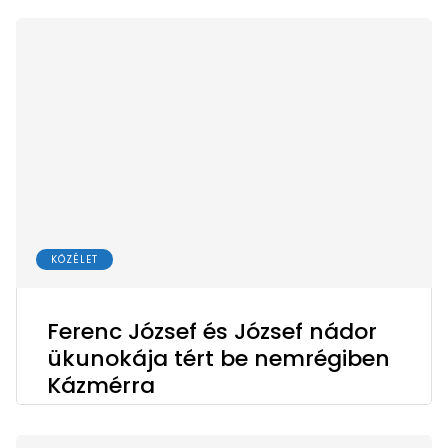
KÖZÉLET
Ferenc József és József nádor
ükunokája tért be nemrégiben
Kázmérra