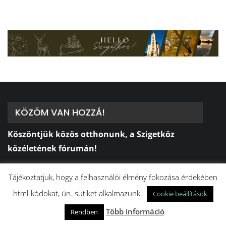
KÖZÖM VAN HOZZÁ!
Köszöntjük közös otthonunk, a Szigetköz
közéletének fórumán!
⠀
Küldetésünk, hogy objektív, hiteles és naprakész
Tájékoztatjuk, hogy a felhasználói élmény fokozása érdekében
tájékoztatást nyújtsunk városaink és falvaink
html-kódokat, ún. sütiket alkalmazunk.
Cookie beállítások
közösségi életét érintő valamennyi eseményről,
Több információ
Rendben
rendezvényről, és az itt lakók számára