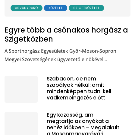
ÁSVÁNYRÁRÓ
KÖZÉLET
SZIGETKÖZÉLET
Egyre több a csónakos horgász a
Szigetközben
A Sporthorgász Egyesületek Győr-Moson-Sopron
Megyei Szövetségének ügyvezető elnökével…
Szabadon, de nem
szabályok nélkül: amit
mindenképpen tudni kell
vadkempingezés előtt
Egy közösség, ami
megtartja az anyákat a
nehéz időkben – Megalakult
a Mosonmagyaróvári