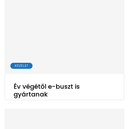
KÖZÉLET
Év végétől e-buszt is
gyártanak