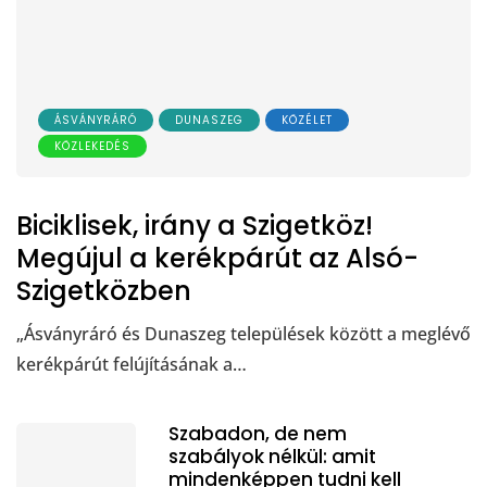
ÁSVÁNYRÁRÓ
DUNASZEG
KÖZÉLET
KÖZLEKEDÉS
Biciklisek, irány a Szigetköz!
Megújul a kerékpárút az Alsó-
Szigetközben
„Ásványráró és Dunaszeg települések között a meglévő
kerékpárút felújításának a…
Szabadon, de nem
szabályok nélkül: amit
mindenképpen tudni kell