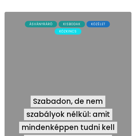
ÁSVÁNYRÁRÓ
KISBODAK
KÖZÉLET
KÖZKINCS
Szabadon, de nem
szabályok nélkül: amit
mindenképpen tudni kell