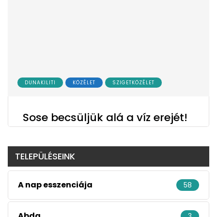
DUNAKILITI
KÖZÉLET
SZIGETKÖZÉLET
Sose becsüljük alá a víz erejét!
TELEPÜLÉSEINK
A nap esszenciája
58
Abda
3