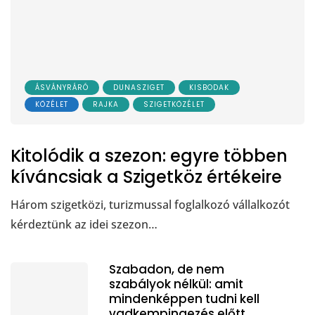
ÁSVÁNYRÁRÓ
DUNASZIGET
KISBODAK
KÖZÉLET
RAJKA
SZIGETKÖZÉLET
Kitolódik a szezon: egyre többen
kíváncsiak a Szigetköz értékeire
Három szigetközi, turizmussal foglalkozó vállalkozót
kérdeztünk az idei szezon…
Szabadon, de nem
szabályok nélkül: amit
mindenképpen tudni kell
vadkempingezés előtt