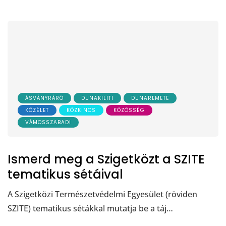
ÁSVÁNYRÁRÓ
DUNAKILITI
DUNAREMETE
KÖZÉLET
KÖZKINCS
KÖZÖSSÉG
VÁMOSSZABADI
Ismerd meg a Szigetközt a SZITE
tematikus sétáival
A Szigetközi Természetvédelmi Egyesület (röviden
SZITE) tematikus sétákkal mutatja be a táj…