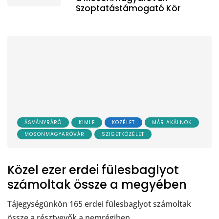
Szoptatástámogató Kör
ÁSVÁNYRÁRÓ
KIMLE
KÖZÉLET
MÁRIAKÁLNOK
MOSONMAGYARÓVÁR
SZIGETKÖZÉLET
Közel ezer erdei fülesbaglyot
számoltak össze a megyében
Tájegységünkön 165 erdei fülesbaglyot számoltak
össze a résztvevők a nemrégiben…