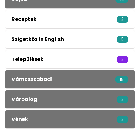
Receptek
3
Szigetköz in English
5
Települések
3
Vámosszabadi
18
Várbalog
3
Vének
3