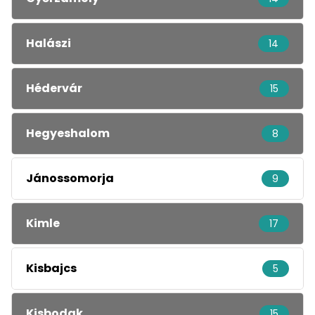
Halászi
14
Hédervár
15
Hegyeshalom
8
Jánossomorja
9
Kimle
17
Kisbajcs
5
Kisbodak
15