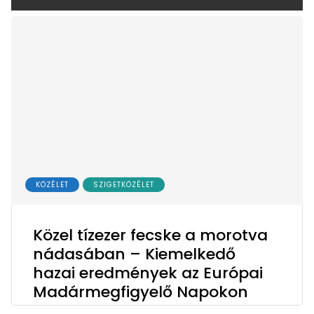
KÖZÉLET
SZIGETKÖZÉLET
Közel tízezer fecske a morotva
nádasában – Kiemelkedő
hazai eredmények az Európai
Madármegfigyelő Napokon