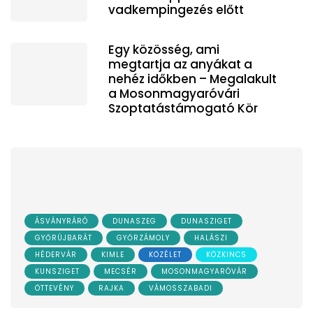
vadkempingezés előtt
Egy közösség, ami
megtartja az anyákat a
nehéz időkben – Megalakult
a Mosonmagyaróvári
Szoptatástámogató Kör
ÁSVÁNYRÁRÓ
DUNASZEG
DUNASZIGET
GYŐRÚJBARÁT
GYŐRZÁMOLY
HALÁSZI
HÉDERVÁR
KIMLE
KÖZÉLET
KÖZKINCS
KUNSZIGET
MECSÉR
MOSONMAGYARÓVÁR
ÖTTEVÉNY
RAJKA
VÁMOSSZABADI