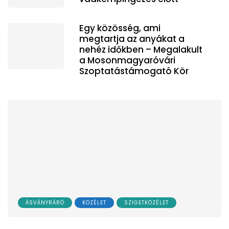
Egy közösség, ami
megtartja az anyákat a
nehéz időkben – Megalakult
a Mosonmagyaróvári
Szoptatástámogató Kör
ÁSVÁNYRÁRÓ
KÖZÉLET
SZIGETKÖZÉLET