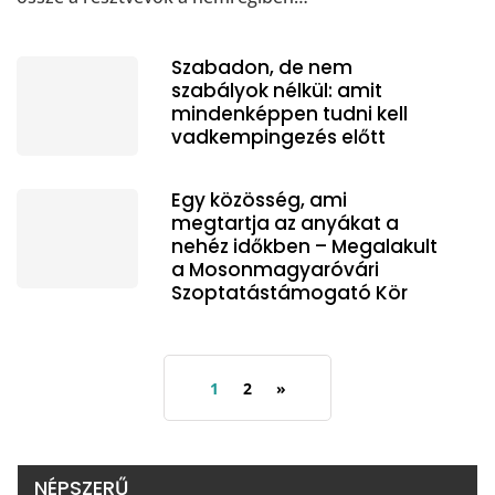
Szabadon, de nem
szabályok nélkül: amit
mindenképpen tudni kell
vadkempingezés előtt
Egy közösség, ami
megtartja az anyákat a
nehéz időkben – Megalakult
a Mosonmagyaróvári
Szoptatástámogató Kör
1
2
»
NÉPSZERŰ