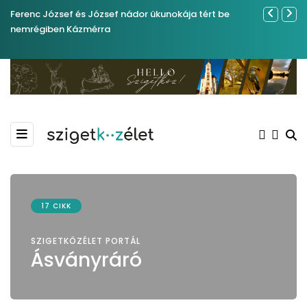
Ferenc József és József nádor ükunokája tért be
Év végétől 
nemrégiben Kázmérra
17 CIKK
SZIGETKÖZÉLET PORTÁL
Ásványráró