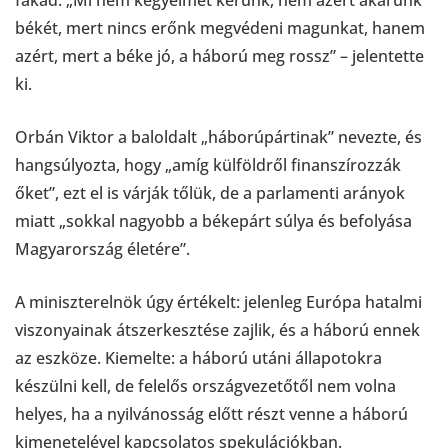
békét, mert nincs erőnk megvédeni magunkat, hanem
azért, mert a béke jó, a háború meg rossz” – jelentette
ki.
Orbán Viktor a baloldalt „háborúpártinak” nevezte, és
hangsúlyozta, hogy „amíg külföldről finanszírozzák
őket”, ezt el is várják tőlük, de a parlamenti arányok
miatt „sokkal nagyobb a békepárt súlya és befolyása
Magyarország életére”.
A miniszterelnök úgy értékelt: jelenleg Európa hatalmi
viszonyainak átszerkesztése zajlik, és a háború ennek
az eszköze. Kiemelte: a háború utáni állapotokra
készülni kell, de felelős országvezetőtől nem volna
helyes, ha a nyilvánosság előtt részt venne a háború
kimenetelével kapcsolatos spekulációkban.