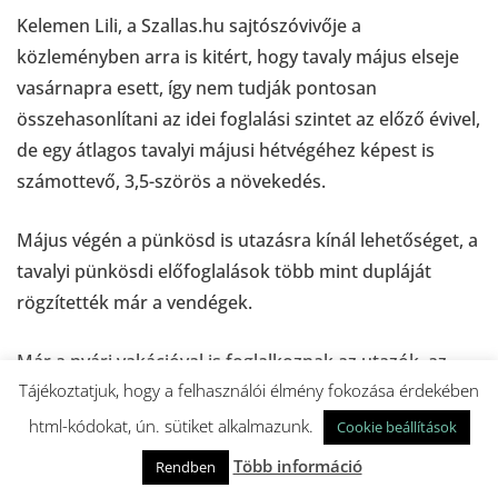
Kelemen Lili, a Szallas.hu sajtószóvivője a
közleményben arra is kitért, hogy tavaly május elseje
vasárnapra esett, így nem tudják pontosan
összehasonlítani az idei foglalási szintet az előző évivel,
de egy átlagos tavalyi májusi hétvégéhez képest is
számottevő, 3,5-szörös a növekedés.
Május végén a pünkösd is utazásra kínál lehetőséget, a
tavalyi pünkösdi előfoglalások több mint dupláját
rögzítették már a vendégek.
Már a nyári vakációval is foglalkoznak az utazók, az
Tájékoztatjuk, hogy a felhasználói élmény fokozása érdekében
eddig beérkező foglalásoknál 40 százalékos a
növekedés a 2022 hasonló időszakáig megtett
html-kódokat, ún. sütiket alkalmazunk.
Cookie beállítások
előfoglalásokhoz képest.
Több információ
Rendben