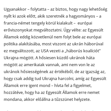
Ugyanakkor – folytatta – az biztos, hogy nagy lehetőség
nyílt ki azok előtt, akik szeretnék a hagyományos – a
francia-német tengely körül kialakult – európai
erőviszonyokat megváltoztatni. Úgy vélte: az Egyesült
Államok eddig közvetlenül nem folyt bele az európai
politika alakításába, most viszont az ukrán háborúval
ez megváltozott, az USA vezeti a „háborús koalíciót”
Ukrajna mögött. A hősiesen küzdő ukránok háta
mögött az amerikaiak vannak, ami nem von le az
ukránok hősiességének az értékéből, de az igazság az,
hogy csak addig tud Ukrajna harcolni, amíg az Egyesült
Államok erre igent mond – hívta fel a figyelmet,
hozzátéve, hogy ha az Egyesült Államok erre nemet
mondana, akkor előállna a tűzszünet helyzete.