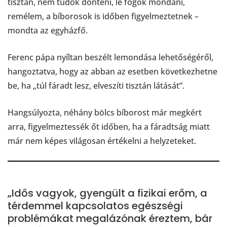
tisztán, nem tudok dönteni, le fogok mondani,
remélem, a bíborosok is időben figyelmeztetnek –
mondta az egyházfő.
Ferenc pápa nyíltan beszélt lemondása lehetőségéről,
hangoztatva, hogy az abban az esetben következhetne
be, ha „túl fáradt lesz, elveszíti tisztán látását”.
Hangsúlyozta, néhány bölcs bíborost már megkért
arra, figyelmeztessék őt időben, ha a fáradtság miatt
már nem képes világosan értékelni a helyzeteket.
„Idős vagyok, gyengült a fizikai erőm, a
térdemmel kapcsolatos egészségi
problémákat megalázónak éreztem, bár