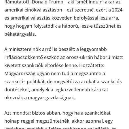
Rámutatott: Donald Trump – aki ismét indulni akar az
amerikai elnökválasztáson – ezt szeretné, ezért a 2024-
es amerikai választás közvetlen befolyással lesz arra,
hogy hogyan folytatódik a háború, lesz-e tűzszünet és
béketárgyalás.
A miniszterelnök arról is beszélt: a leggyorsabb
inflációcsökkentő eszköz az orosz-ukrán háború miatt
kivetett szankciók eltörlése lenne. Hozzátette:
Magyarország ugyan nem tudja megszünteti a
szankciós politikát, de megvétózza azokat a szankciós
döntéseket, amelyek a legközvetlenebb károkat
okoznák a magyar gazdaságnak.
Azt mondta: biztos abban, hogy ha a szankciókat
holnap reggel megszüntetnék, akkor azonnal, egy