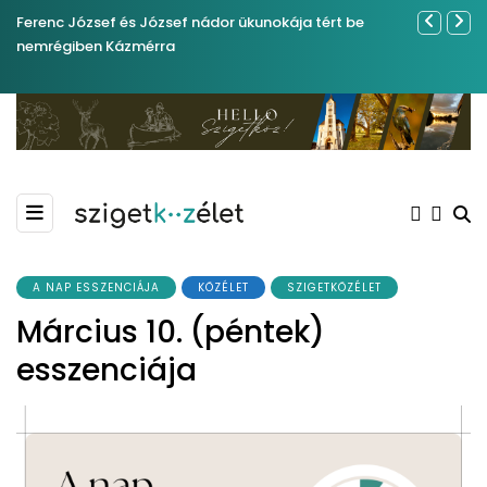
Ferenc József és József nádor ükunokája tért be
Év végétől 
nemrégiben Kázmérra
A NAP ESSZENCIÁJA
KÖZÉLET
SZIGETKÖZÉLET
Március 10. (péntek)
esszenciája