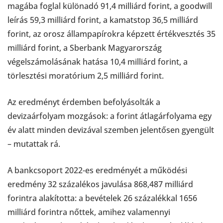
magába foglal különadó 91,4 milliárd forint, a goodwill
leírás 59,3 milliárd forint, a kamatstop 36,5 milliárd
forint, az orosz állampapírokra képzett értékvesztés 35
milliárd forint, a Sberbank Magyarország
végelszámolásának hatása 10,4 milliárd forint, a
törlesztési moratórium 2,5 milliárd forint.
Az eredményt érdemben befolyásolták a
devizaárfolyam mozgások: a forint átlagárfolyama egy
év alatt minden devizával szemben jelentősen gyengült
– mutattak rá.
A bankcsoport 2022-es eredményét a működési
eredmény 32 százalékos javulása 868,487 milliárd
forintra alakította: a bevételek 26 százalékkal 1656
milliárd forintra nőttek, amihez valamennyi