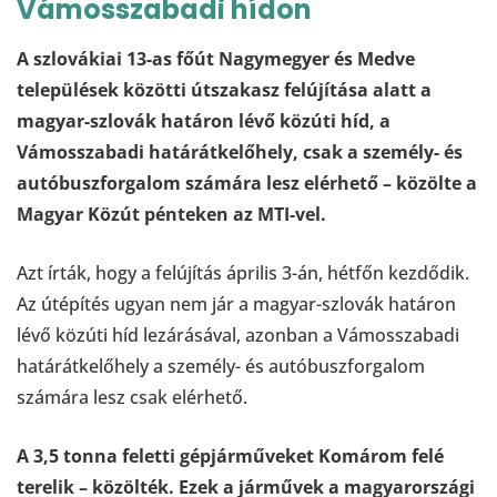
Vámosszabadi hídon
A szlovákiai 13-as főút Nagymegyer és Medve
települések közötti útszakasz felújítása alatt a
magyar-szlovák határon lévő közúti híd, a
Vámosszabadi határátkelőhely, csak a személy- és
autóbuszforgalom számára lesz elérhető – közölte a
Magyar Közút pénteken az MTI-vel.
Azt írták, hogy a felújítás április 3-án, hétfőn kezdődik.
Az útépítés ugyan nem jár a magyar-szlovák határon
lévő közúti híd lezárásával, azonban a Vámosszabadi
határátkelőhely a személy- és autóbuszforgalom
számára lesz csak elérhető.
A 3,5 tonna feletti gépjárműveket Komárom felé
terelik – közölték. Ezek a járművek a magyarországi