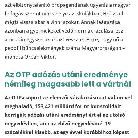
azt elbizonytalanító propagandának ugyanis a magyar
felfogás szerint nincs helye az iskolákban, Brüsszel
mégis vissza akarja vinni azokat. Annak leágazása
azonban a gyermekeket védő normák lazulása lesz,
ami után egyszer csak azt vesszük észre, hogy nő a
pedofil bűncselekmények száma Magyarországon –
mondta Orbán Viktor.
Az OTP adózás utáni eredménye
némileg magasabb lett a vártnál
Az OTP-csoport az elemzői várakozásokat valamivel
meghaladó, 153,421 milliárd forint konszolidált
korrigált adózás utáni eredményt ért el az utolsó
negyedévben, ami az előző negyedévinél 19
százalékkal kisebb, az egy évvel korábbihoz képest