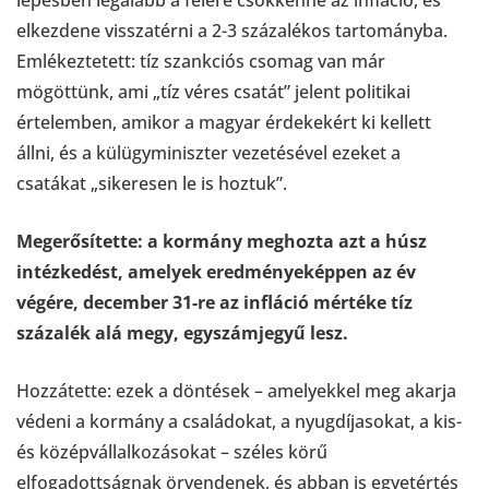
lépésben legalább a felére csökkenne az infláció, és
elkezdene visszatérni a 2-3 százalékos tartományba.
Emlékeztetett: tíz szankciós csomag van már
mögöttünk, ami „tíz véres csatát” jelent politikai
értelemben, amikor a magyar érdekekért ki kellett
állni, és a külügyminiszter vezetésével ezeket a
csatákat „sikeresen le is hoztuk”.
Megerősítette: a kormány meghozta azt a húsz
intézkedést, amelyek eredményeképpen az év
végére, december 31-re az infláció mértéke tíz
százalék alá megy, egyszámjegyű lesz.
Hozzátette: ezek a döntések – amelyekkel meg akarja
védeni a kormány a családokat, a nyugdíjasokat, a kis-
és középvállalkozásokat – széles körű
elfogadottságnak örvendenek, és abban is egyetértés