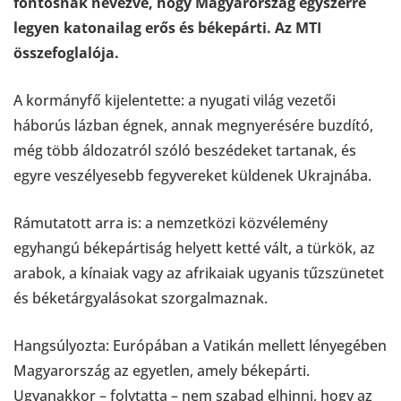
fontosnak nevezve, hogy Magyarország egyszerre
legyen katonailag erős és békepárti. Az MTI
összefoglalója.
A kormányfő kijelentette: a nyugati világ vezetői
háborús lázban égnek, annak megnyerésére buzdító,
még több áldozatról szóló beszédeket tartanak, és
egyre veszélyesebb fegyvereket küldenek Ukrajnába.
Rámutatott arra is: a nemzetközi közvélemény
egyhangú békepártiság helyett ketté vált, a türkök, az
arabok, a kínaiak vagy az afrikaiak ugyanis tűzszünetet
és béketárgyalásokat szorgalmaznak.
Hangsúlyozta: Európában a Vatikán mellett lényegében
Magyarország az egyetlen, amely békepárti.
Ugyanakkor – folytatta – nem szabad elhinni, hogy az