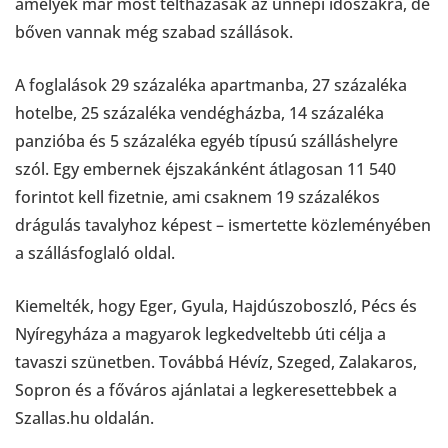
amelyek már most teltházasak az ünnepi időszakra, de
bőven vannak még szabad szállások.
A foglalások 29 százaléka apartmanba, 27 százaléka
hotelbe, 25 százaléka vendégházba, 14 százaléka
panzióba és 5 százaléka egyéb típusú szálláshelyre
szól. Egy embernek éjszakánként átlagosan 11 540
forintot kell fizetnie, ami csaknem 19 százalékos
drágulás tavalyhoz képest – ismertette közleményében
a szállásfoglaló oldal.
Kiemelték, hogy Eger, Gyula, Hajdúszoboszló, Pécs és
Nyíregyháza a magyarok legkedveltebb úti célja a
tavaszi szünetben. Továbbá Hévíz, Szeged, Zalakaros,
Sopron és a főváros ajánlatai a legkeresettebbek a
Szallas.hu oldalán.