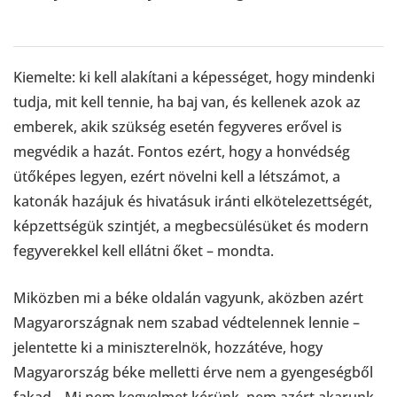
Kiemelte: ki kell alakítani a képességet, hogy mindenki
tudja, mit kell tennie, ha baj van, és kellenek azok az
emberek, akik szükség esetén fegyveres erővel is
megvédik a hazát. Fontos ezért, hogy a honvédség
ütőképes legyen, ezért növelni kell a létszámot, a
katonák hazájuk és hivatásuk iránti elkötelezettségét,
képzettségük szintjét, a megbecsülésüket és modern
fegyverekkel kell ellátni őket – mondta.
Miközben mi a béke oldalán vagyunk, aközben azért
Magyarországnak nem szabad védtelennek lennie –
jelentette ki a miniszterelnök, hozzátéve, hogy
Magyarország béke melletti érve nem a gyengeségből
fakad. „Mi nem kegyelmet kérünk, nem azért akarunk