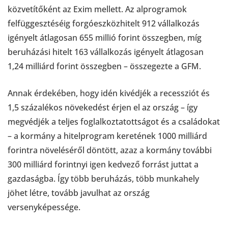
közvetítőként az Exim mellett. Az alprogramok
felfüggesztéséig forgóeszközhitelt 912 vállalkozás
igényelt átlagosan 655 millió forint összegben, míg
beruházási hitelt 163 vállalkozás igényelt átlagosan
1,24 milliárd forint összegben – összegezte a GFM.
Annak érdekében, hogy idén kivédjék a recessziót és
1,5 százalékos növekedést érjen el az ország – így
megvédjék a teljes foglalkoztatottságot és a családokat
– a kormány a hitelprogram keretének 1000 milliárd
forintra növeléséről döntött, azaz a kormány további
300 milliárd forintnyi igen kedvező forrást juttat a
gazdaságba. Így több beruházás, több munkahely
jöhet létre, tovább javulhat az ország
versenyképessége.