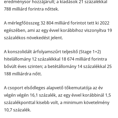
eredménysor hozzájárult; a kiadások 21 százalékkal
788 milliárd forintra nőttek.
A mérlegfőösszeg 32 804 milliárd forintot tett ki 2022
egészében, ami az egy évvel korábbihoz viszonyítva 19
százalékos növekedést jelent.
A konszolidált árfolyamszűrt teljesítő (Stage 1+2)
hitelállomány 12 százalékkal 18 674 milliárd forintra
bővült éves szinten; a betétállomány 14 százalékkal 25
188 milliárdra nőtt.
A csoport elsődleges alapvető tőkemutatója az év
végén végén 16,1 százalék, az egy évvel korábbinál 1,5
százalékponttal kisebb volt, a minimum követelmény
10,7 százalék.