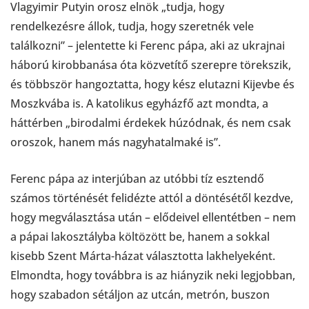
Vlagyimir Putyin orosz elnök „tudja, hogy
rendelkezésre állok, tudja, hogy szeretnék vele
találkozni” – jelentette ki Ferenc pápa, aki az ukrajnai
háború kirobbanása óta közvetítő szerepre törekszik,
és többször hangoztatta, hogy kész elutazni Kijevbe és
Moszkvába is. A katolikus egyházfő azt mondta, a
háttérben „birodalmi érdekek húzódnak, és nem csak
oroszok, hanem más nagyhatalmaké is”.
Ferenc pápa az interjúban az utóbbi tíz esztendő
számos történését felidézte attól a döntésétől kezdve,
hogy megválasztása után – elődeivel ellentétben – nem
a pápai lakosztályba költözött be, hanem a sokkal
kisebb Szent Márta-házat választotta lakhelyeként.
Elmondta, hogy továbbra is az hiányzik neki legjobban,
hogy szabadon sétáljon az utcán, metrón, buszon