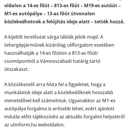
oldalon a 14-es főút – 813-as főút – M19-es autóút –
M1-es autópálya – 13-as főút útvonalon
közlekedhetnek a felújítás ideje alatt – tették hozzá.
A kijelölt terelőutat sárga táblák jelzik majd. A
tehergépjárművek kizárólag célforgalom esetében
használhatják a 14-es főúton a 813-as főúti
csomóponttól a Vámosszabadi határig tartó
útszakaszt.
A közútkezelő arra hívta fel a figyelmet, hogy a
munkálatok ideje alatt a közlekedőknek hosszabb
menetidővel kell számolniuk. Ugyanakkor az M1-es
autópálya forgalma is erősebb lehet, ezért ajánlott
indulás előtt tájékozódni az aktuális forgalmi helyzetről
az utinform.hu weboldalon.