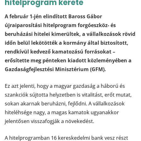
hitelprogram kerete
A február 1-jén elindított Baross Gábor
újraiparosítási hitelprogram forgóeszköz- és
beruházási hitelei kimerültek, a vállalkozások rövid
időn belül lekötötték a kormány által biztosított,
rendkívül kedvező kamatozású forrásokat –
erősítette meg pénteken kiadott közleményében a
Gazdaságfejlesztési Minisztérium (GFM).
Ez azt jelenti, hogy a magyar gazdaság a háború és
szankciók sújtotta helyzetben is vitalitást, erőt mutat,
sokan akarnak beruházni, fejlődni. A vállalkozások
hiteléhsége nagy, a magas kamatok ugyanakkor
jelentősen visszafogják a növekedést.
A hitelprogramban 16 kereskedelmi bank vesz részt