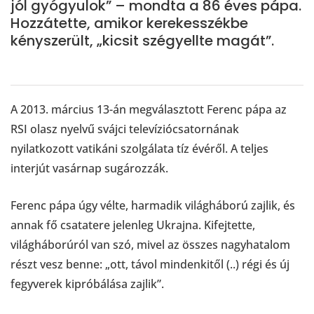
jól gyógyulok” – mondta a 86 éves pápa.
Hozzátette, amikor kerekesszékbe
kényszerült, „kicsit szégyellte magát”.
A 2013. március 13-án megválasztott Ferenc pápa az
RSI olasz nyelvű svájci televíziócsatornának
nyilatkozott vatikáni szolgálata tíz évéről. A teljes
interjút vasárnap sugározzák.
Ferenc pápa úgy vélte, harmadik világháború zajlik, és
annak fő csatatere jelenleg Ukrajna. Kifejtette,
világháborúról van szó, mivel az összes nagyhatalom
részt vesz benne: „ott, távol mindenkitől (..) régi és új
fegyverek kipróbálása zajlik”.