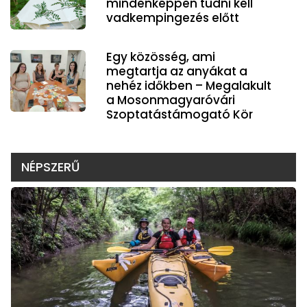
mindenképpen tudni kell
vadkempingezés előtt
Egy közösség, ami
megtartja az anyákat a
nehéz időkben – Megalakult
a Mosonmagyaróvári
Szoptatástámogató Kör
NÉPSZERŰ