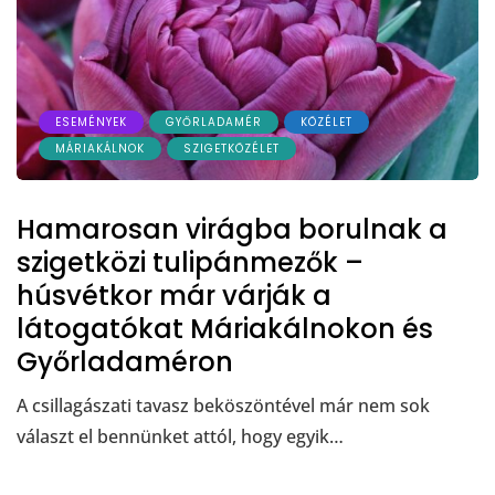
ESEMÉNYEK
GYŐRLADAMÉR
KÖZÉLET
MÁRIAKÁLNOK
SZIGETKÖZÉLET
Hamarosan virágba borulnak a
szigetközi tulipánmezők –
húsvétkor már várják a
látogatókat Máriakálnokon és
Győrladaméron
A csillagászati tavasz beköszöntével már nem sok
választ el bennünket attól, hogy egyik…