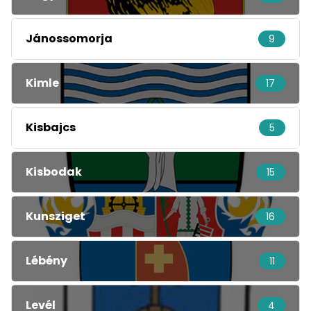
Jánossomorja
9
Kimle
17
Kisbajcs
5
Kisbodak
15
Kunsziget
16
Lébény
11
Levél
4