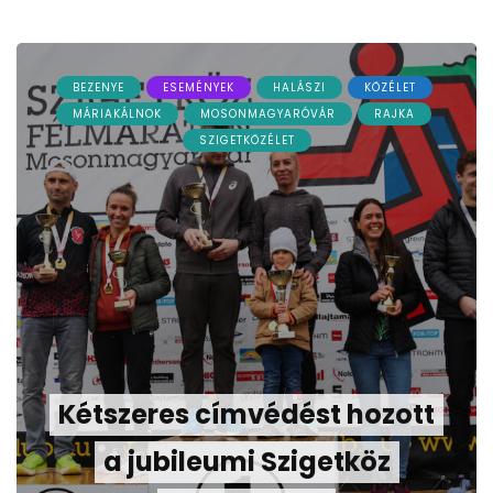
BEZENYE
ESEMÉNYEK
HALÁSZI
KÖZÉLET
MÁRIAKÁLNOK
MOSONMAGYARÓVÁR
RAJKA
SZIGETKÖZÉLET
Kétszeres címvédést hozott
a jubileumi Szigetköz