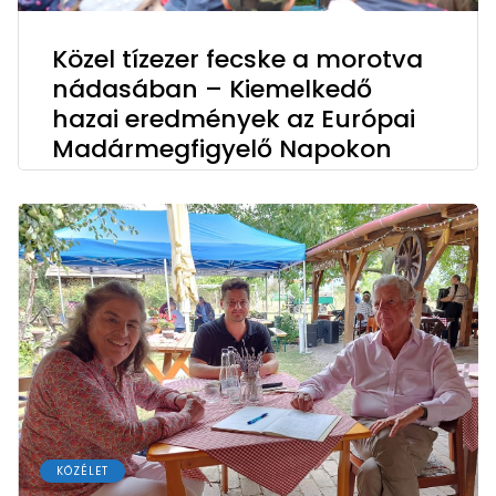
Közel tízezer fecske a morotva
nádasában – Kiemelkedő
hazai eredmények az Európai
Madármegfigyelő Napokon
KÖZÉLET