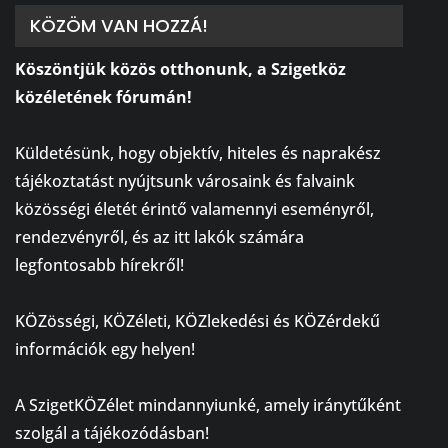
KÖZÖM VAN HOZZÁ!
Köszöntjük közös otthonunk, a Szigetköz
közéletének fórumán!
⠀
Küldetésünk, hogy objektív, hiteles és naprakész
tájékoztatást nyújtsunk városaink és falvaink
közösségi életét érintő valamennyi eseményről,
rendezvényről, és az itt lakók számára
legfontosabb hírekről!
⠀
KÖZösségi, KÖZéleti, KÖZlekedési és KÖZérdekű
információk egy helyen!
⠀
A SzigetKÖZélet mindannyiunké, amely iránytűként
szolgál a tájékozódásban!