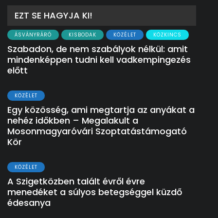
EZT SE HAGYJA KI!
ÁSVÁNYRÁRÓ
KISBODAK
KÖZÉLET
KÖZKINCS
Szabadon, de nem szabályok nélkül: amit
mindenképpen tudni kell vadkempingezés
előtt
KÖZÉLET
Egy közösség, ami megtartja az anyákat a
nehéz időkben – Megalakult a
Mosonmagyaróvári Szoptatástámogató
Kör
KÖZÉLET
A Szigetközben talált évről évre
menedéket a súlyos betegséggel küzdő
édesanya