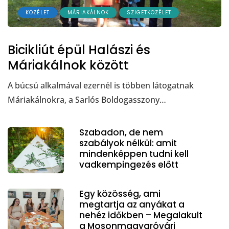
KÖZÉLET
MÁRIAKÁLNOK
SZIGETKÖZÉLET
Bicikliút épül Halászi és
Máriakálnok között
A búcsú alkalmával ezernél is többen látogatnak
Máriakálnokra, a Sarlós Boldogasszony…
Szabadon, de nem
szabályok nélkül: amit
mindenképpen tudni kell
vadkempingezés előtt
Egy közösség, ami
megtartja az anyákat a
nehéz időkben – Megalakult
a Mosonmagyaróvári