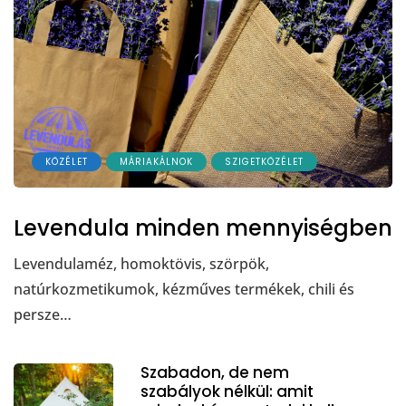
KÖZÉLET
MÁRIAKÁLNOK
SZIGETKÖZÉLET
Levendula minden mennyiségben
Levendulaméz, homoktövis, szörpök,
natúrkozmetikumok, kézműves termékek, chili és
persze…
Szabadon, de nem
szabályok nélkül: amit