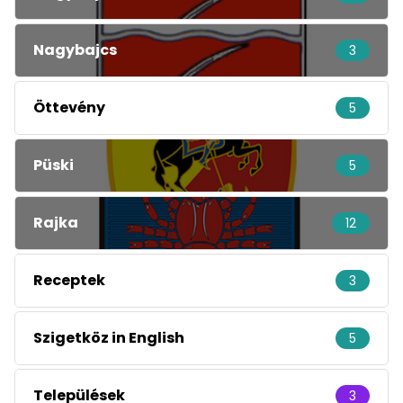
Nagybajcs
3
Öttevény
5
Püski
5
Rajka
12
Receptek
3
Szigetköz in English
5
Települések
3