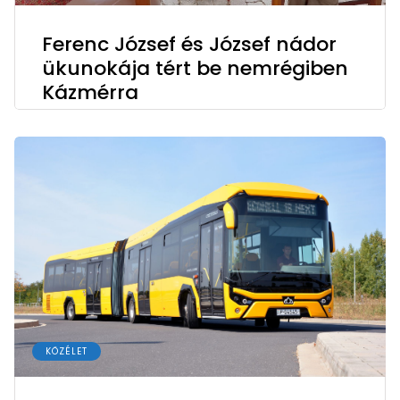
Ferenc József és József nádor
ükunokája tért be nemrégiben
Kázmérra
KÖZÉLET