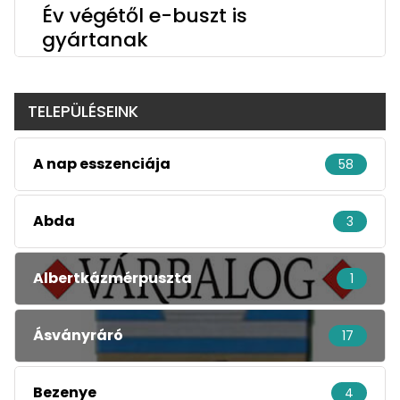
Év végétől e-buszt is
gyártanak
TELEPÜLÉSEINK
A nap esszenciája
58
Abda
3
Albertkázmérpuszta
1
Ásványráró
17
Bezenye
4