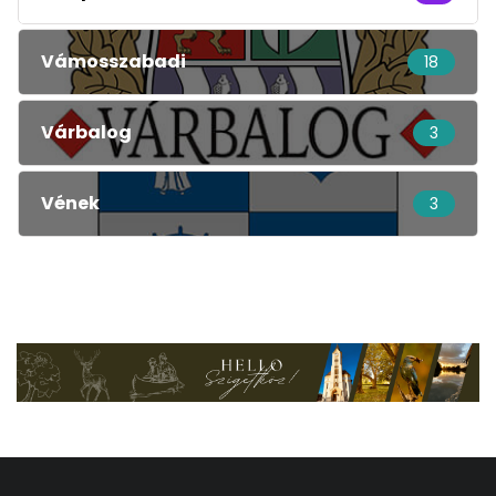
Vámosszabadi
18
Várbalog
3
Vének
3