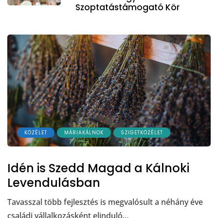
Szoptatástámogató Kör
KÖZÉLET
MÁRIAKÁLNOK
SZIGETKÖZÉLET
Idén is Szedd Magad a Kálnoki
Levendulásban
Tavasszal több fejlesztés is megvalósult a néhány éve
családi vállalkozásként elinduló…