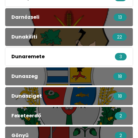
Darnózseli
13
Dunakiliti
22
Dunaremete
3
Dunaszeg
18
Dunasziget
18
Feketeerdő
2
Gönyű
2