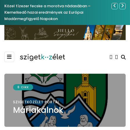
Közel tízezer fecske a morotva nádasában –
Ferenc Józs
Kiemelkedő hazai eredmények az Európai
nemrégibe
Madármegfigyelő Napokon
8 CIKK
SZIGETKÖZÉLET PORTÁL
Máriakálnok