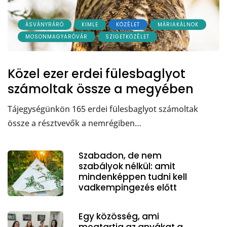
ÁSVÁNYRÁRÓ
KIMLE
KÖZÉLET
MÁRIAKÁLNOK
MOSONMAGYARÓVÁR
SZIGETKÖZÉLET
Közel ezer erdei fülesbaglyot
számoltak össze a megyében
Tájegységünkön 165 erdei fülesbaglyot számoltak
össze a résztvevők a nemrégiben…
Szabadon, de nem
szabályok nélkül: amit
mindenképpen tudni kell
vadkempingezés előtt
Egy közösség, ami
megtartja az anyákat a