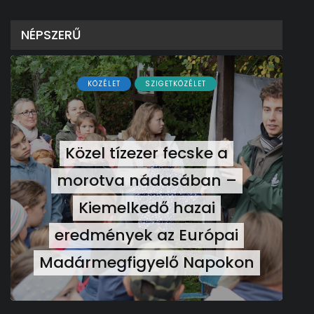
NÉPSZERŰ
KÖZÉLET
SZIGETKÖZÉLET
Közel tízezer fecske a
morotva nádasában –
Kiemelkedő hazai
eredmények az Európai
Madármegfigyelő Napokon