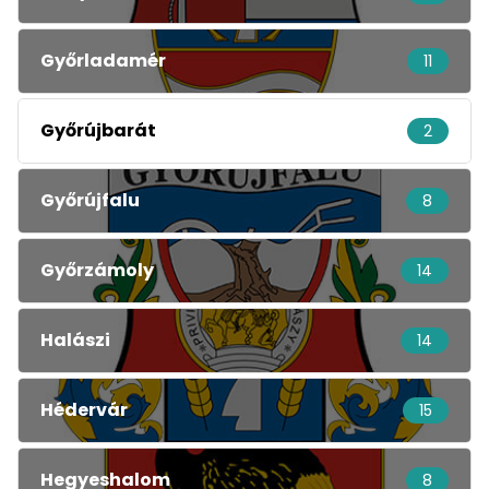
Győrladamér
11
Győrújbarát
2
Győrújfalu
8
Győrzámoly
14
Halászi
14
Hédervár
15
Hegyeshalom
8