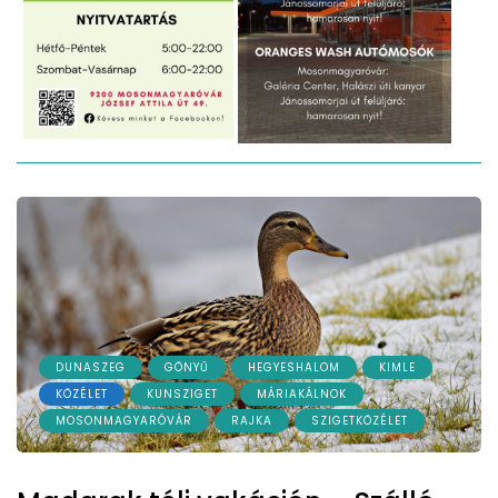
DUNASZEG
GÖNYŰ
HEGYESHALOM
KIMLE
KÖZÉLET
KUNSZIGET
MÁRIAKÁLNOK
MOSONMAGYARÓVÁR
RAJKA
SZIGETKÖZÉLET