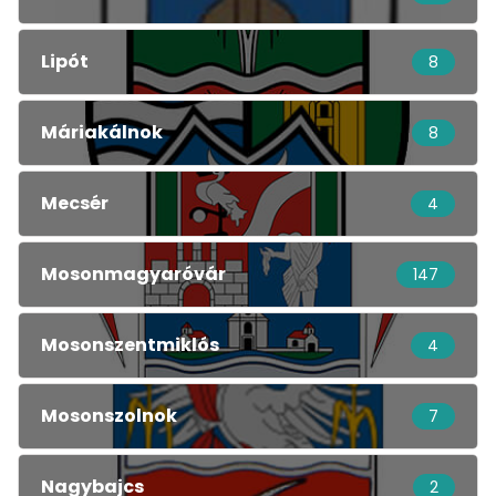
Lipót
8
Máriakálnok
8
Mecsér
4
Mosonmagyaróvár
147
Mosonszentmiklós
4
Mosonszolnok
7
Nagybajcs
2