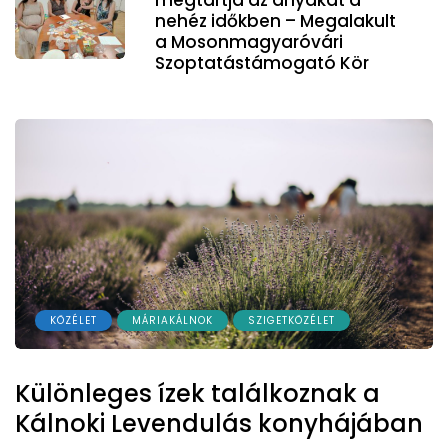
nehéz időkben – Megalakult
a Mosonmagyaróvári
Szoptatástámogató Kör
KÖZÉLET
MÁRIAKÁLNOK
SZIGETKÖZÉLET
Különleges ízek találkoznak a
Kálnoki Levendulás konyhájában