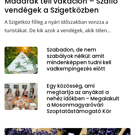
Madarak téli vakáción – Szálló
vendégek a Szigetközben
A Szigetköz főleg a nyári időszakban vonzza a
turistákat. De kik azok a vendégek, akik télen…
Szabadon, de nem
szabályok nélkül: amit
mindenképpen tudni kell
vadkempingezés előtt
Egy közösség, ami
megtartja az anyákat a
nehéz időkben – Megalakult
a Mosonmagyaróvári
Szoptatástámogató Kör