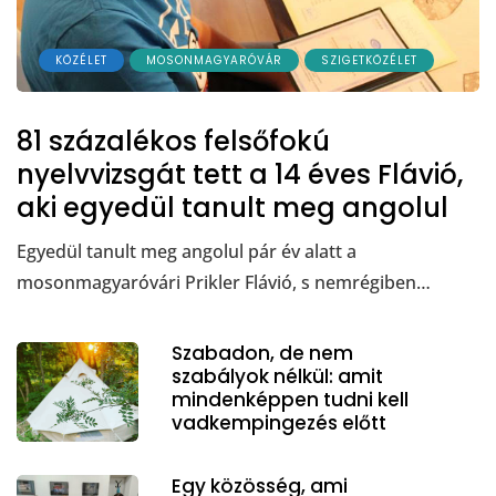
KÖZÉLET
MOSONMAGYARÓVÁR
SZIGETKÖZÉLET
81 százalékos felsőfokú
nyelvvizsgát tett a 14 éves Flávió,
aki egyedül tanult meg angolul
Egyedül tanult meg angolul pár év alatt a
mosonmagyaróvári Prikler Flávió, s nemrégiben…
Szabadon, de nem
szabályok nélkül: amit
mindenképpen tudni kell
vadkempingezés előtt
Egy közösség, ami