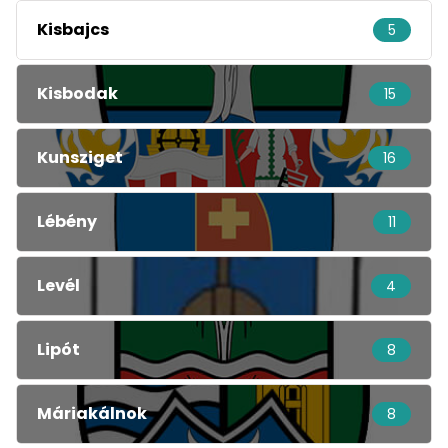
Kisbajcs
5
Kisbodak
15
Kunsziget
16
Lébény
11
Levél
4
Lipót
8
Máriakálnok
8