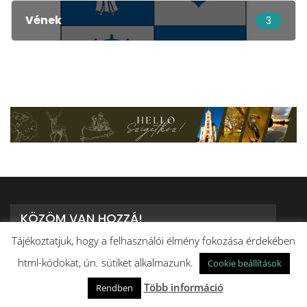
Vének
3
KÖZÖM VAN HOZZÁ!
Tájékoztatjuk, hogy a felhasználói élmény fokozása érdekében
Köszöntjük közös otthonunk, a Szigetköz
html-kódokat, ún. sütiket alkalmazunk.
Cookie beállítások
közéletének fórumán!
⠀
Több információ
Rendben
Küldetésünk, hogy objektív, hiteles és naprakész