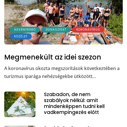
ÁSVÁNYRÁRÓ
DUNASZIGET
KORONAVÍRUS
KÖZÉLET
Megmenekült az idei szezon
A koronavírus okozta megszorítások következtében a
turizmus iparága nehézségekbe ütközött…
Szabadon, de nem
szabályok nélkül: amit
mindenképpen tudni kell
vadkempingezés előtt