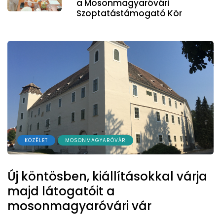
a Mosonmagyaróvári
Szoptatástámogató Kör
KÖZÉLET
MOSONMAGYARÓVÁR
Új köntösben, kiállításokkal várja
majd látogatóit a
mosonmagyaróvári vár