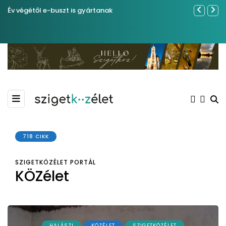
Év végétől e-buszt is gyártanak
Közel tíze
Kiemelkedő
Madármegf
718 CIKK
SZIGETKÖZÉLET PORTÁL
KÖZélet
HALÁSZI
KÖZÉLET
SZIGETKÖZÉLET