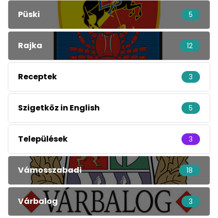
Püski
5
Rajka
12
Receptek
3
Szigetköz in English
5
Települések
3
Vámosszabadi
18
Várbalog
3