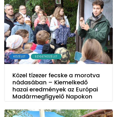
KÖZÉLET
SZIGETKÖZÉLET
Közel tízezer fecske a morotva
nádasában – Kiemelkedő
hazai eredmények az Európai
Madármegfigyelő Napokon