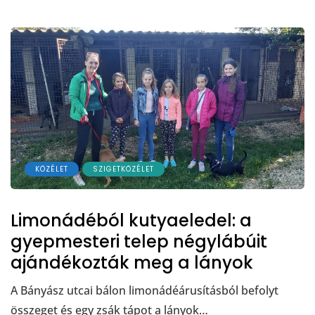
KÖZÉLET
SZIGETKÖZÉLET
Limonádéból kutyaeledel: a
gyepmesteri telep négylábúit
ajándékozták meg a lányok
A Bányász utcai bálon limonádéárusításból befolyt
összeget és egy zsák tápot a lányok…