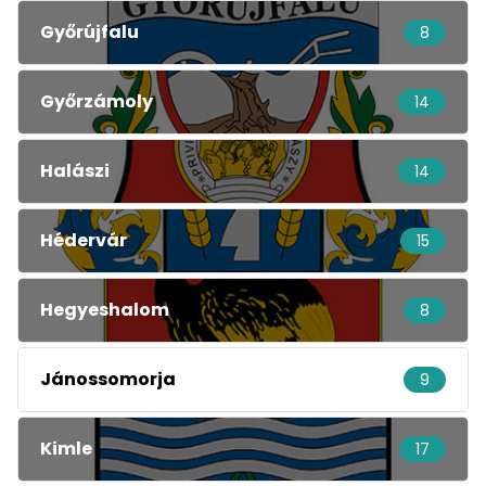
Győrújfalu
8
Győrzámoly
14
Halászi
14
Hédervár
15
Hegyeshalom
8
Jánossomorja
9
Kimle
17