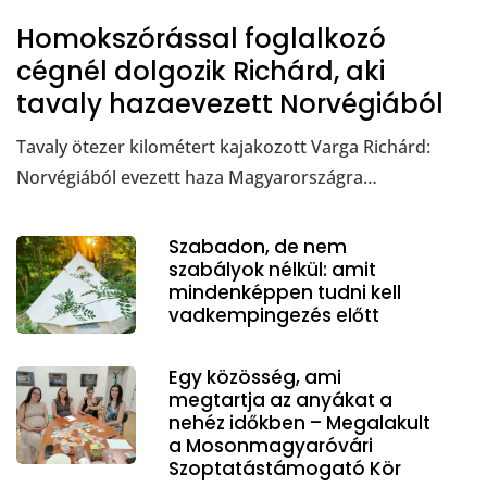
Homokszórással foglalkozó
cégnél dolgozik Richárd, aki
tavaly hazaevezett Norvégiából
Tavaly ötezer kilométert kajakozott Varga Richárd:
Norvégiából evezett haza Magyarországra…
Szabadon, de nem
szabályok nélkül: amit
mindenképpen tudni kell
vadkempingezés előtt
Egy közösség, ami
megtartja az anyákat a
nehéz időkben – Megalakult
a Mosonmagyaróvári
Szoptatástámogató Kör