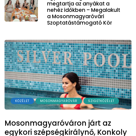
megtartja az anyákat a
nehéz időkben – Megalakult
a Mosonmagyaróvári
Szoptatástámogató Kör
KÖZÉLET
MOSONMAGYARÓVÁR
SZIGETKÖZÉLET
Mosonmagyaróváron járt az
egykori szépségkirálynő, Konkoly