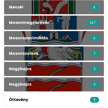
Mecsér
4
Mosonmagyaróvár
147
Mosonszentmiklós
4
Mosonszolnok
7
Nagybajcs
2
Nagybajcs
3
Öttevény
5