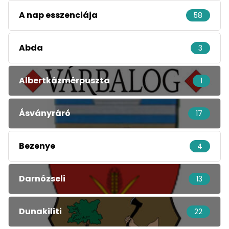
A nap esszenciája
58
Abda
3
Albertkázmérpuszta
1
Ásványráró
17
Bezenye
4
Darnózseli
13
Dunakiliti
22