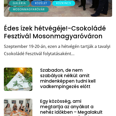
GALÉRIA
KÖZÉLET
KÖZKINCS
MOSONMAGYARÓVÁR
Édes ízek hétvégéje!-Csokoládé
Fesztivál Mosonmagyaróváron
Szeptember 19-20-án, ezen a hétvégén tartják a tavalyi
Csokoládé Fesztivál folytatásaként…
Szabadon, de nem
szabályok nélkül: amit
mindenképpen tudni kell
vadkempingezés előtt
Egy közösség, ami
megtartja az anyákat a
nehéz időkben – Megalakult