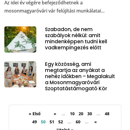
Az idei év végére befejeződhetnek a
mosonmagyaróvári vár felújítási munkálatai…
Szabadon, de nem
szabályok nélkül: amit
mindenképpen tudni kell
vadkempingezés előtt
Egy közösség, ami
megtartja az anyákat a
nehéz időkben – Megalakult
a Mosonmagyaróvári
Szoptatástámogató Kör
« Első
«
...
10
20
30
...
48
49
50
51
52
...
60
...
»
Utolsó »