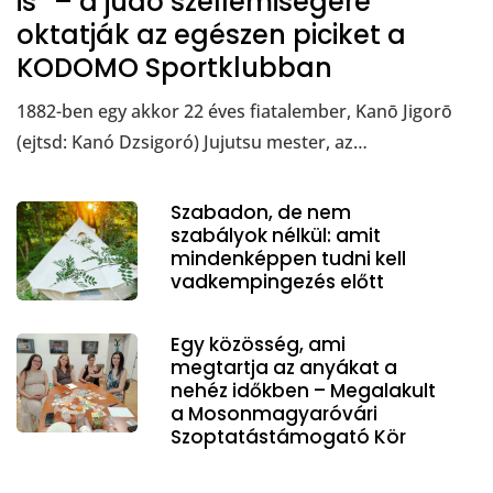
is” – a judo szellemiségére
oktatják az egészen piciket a
KODOMO Sportklubban
1882-ben egy akkor 22 éves fiatalember, Kanō Jigorō
(ejtsd: Kanó Dzsigoró) Jujutsu mester, az…
Szabadon, de nem
szabályok nélkül: amit
mindenképpen tudni kell
vadkempingezés előtt
Egy közösség, ami
megtartja az anyákat a
nehéz időkben – Megalakult
a Mosonmagyaróvári
Szoptatástámogató Kör