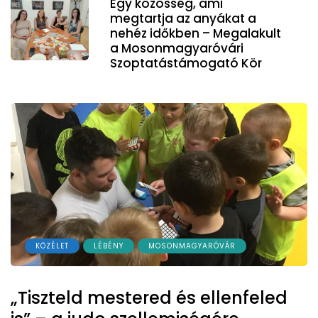
Egy közösség, ami
megtartja az anyákat a
nehéz időkben – Megalakult
a Mosonmagyaróvári
Szoptatástámogató Kör
KÖZÉLET
LÉBÉNY
MOSONMAGYARÓVÁR
„Tiszteld mestered és ellenfeled