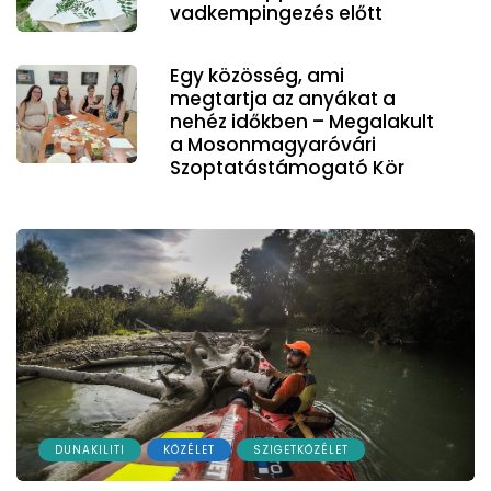
vadkempingezés előtt
Egy közösség, ami
megtartja az anyákat a
nehéz időkben – Megalakult
a Mosonmagyaróvári
Szoptatástámogató Kör
DUNAKILITI
KÖZÉLET
SZIGETKÖZÉLET