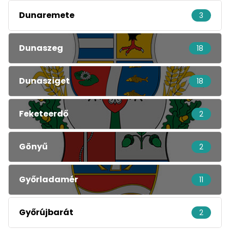
Dunaremete
3
Dunaszeg
18
Dunasziget
18
Feketeerdő
2
Gönyű
2
Győrladamér
11
Győrújbarát
2