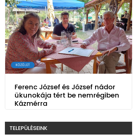
KÖZÉLET
Ferenc József és József nádor
ükunokája tért be nemrégiben
Kázmérra
TELEPÜLÉSEINK