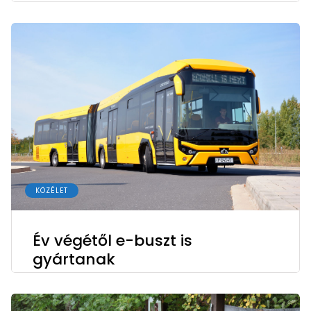
KÖZÉLET
Év végétől e-buszt is
gyártanak