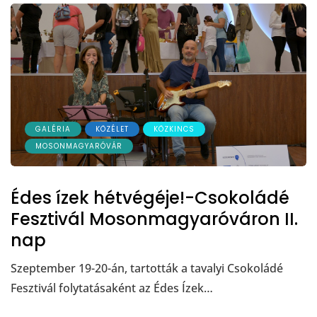
GALÉRIA
KÖZÉLET
KÖZKINCS
MOSONMAGYARÓVÁR
Édes ízek hétvégéje!-Csokoládé
Fesztivál Mosonmagyaróváron II.
nap
Szeptember 19-20-án, tartották a tavalyi Csokoládé
Fesztivál folytatásaként az Édes Ízek…