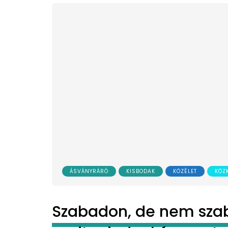
ÁSVÁNYRÁRÓ
KISBODAK
KÖZÉLET
KÖZ
Szabadon, de nem szab