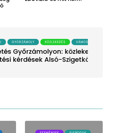
jó
KÖZlekedés
és
vőjében
ESEMÉNYEK
KISBODAK