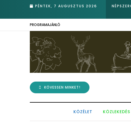
nádasában – Kiemelkedő hazai eredmények az Európai Madármegfig
PÉNTEK, 7 AUGUSZTUS 2026
NÉPSZER
PROGRAMAJÁNLÓ
KÖVESSEN MINKET!
KÖZÉLET
KÖZLEKEDÉS