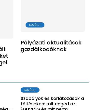
KÖZÉLET
Pályázati aktualitások
ált
gazdálkodóknak
ket
gel
KÖZÉLET
Szabályok és korlátozások a
töltéseken: mit enged az
tség –
ÉDUVIZIG és mit nem?