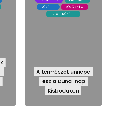
KÖZÉLET
KÖZÖSSÉG
SZIGETKÖZÉLET
ek
l
A természet ünnepe
z
lesz a Duna-nap
Kisbodakon