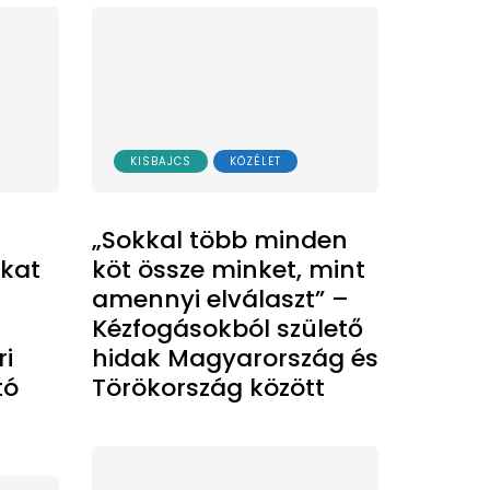
KISBAJCS
KÖZÉLET
„Sokkal több minden
ákat
köt össze minket, mint
amennyi elválaszt” –
Kézfogásokból születő
i
hidak Magyarország és
tó
Törökország között