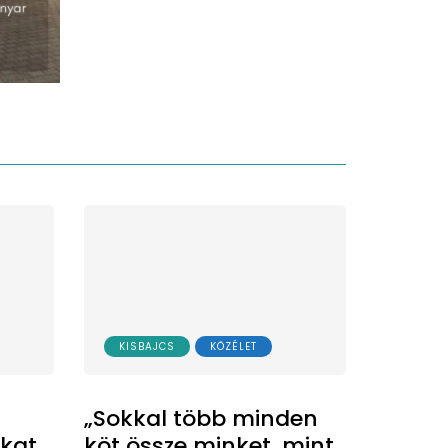
KISBAJCS
KÖZÉLET
„Sokkal több minden
ákat
köt össze minket, mint