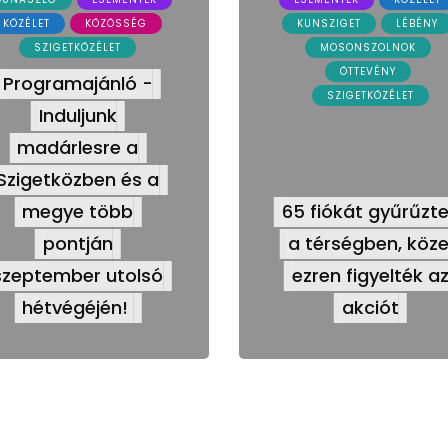
KÖZÉLET
KÖZÖSSÉG
KUNSZIGET
LÉBÉNY
SZIGETKÖZÉLET
MOSONSZOLNOK
ÖTTEVÉNY
Programajánló -
SZIGETKÖZÉLET
Induljunk
madárlesre a
Szigetközben és a
megye több
65 fiókát gyűrűzt
pontján
a térségben, köze
szeptember utolsó
ezren figyelték a
hétvégéjén!
akciót