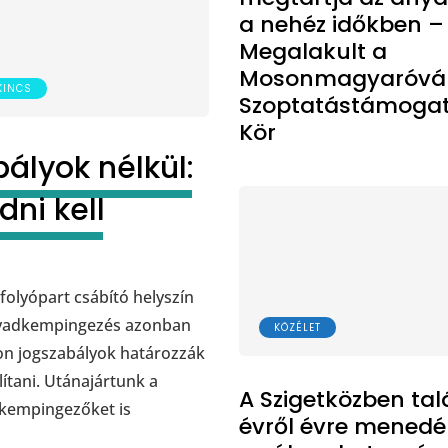
a nehéz időkben –
Megalakult a
Mosonmagyaróvár
KINCS
Szoptatástámoga
Kör
ályok nélkül:
ni kell
 folyópart csábító helyszín
A vadkempingezés azonban
KÖZÉLET
on jogszabályok határozzák
lítani. Utánajártunk a
A Szigetközben tal
dkempingezőket is
évről évre menedé