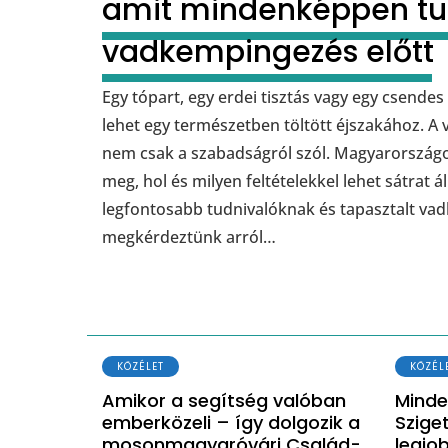
amit mindenképpen tud
vadkempingezés előtt
Egy tópart, egy erdei tisztás vagy egy csendes
lehet egy természetben töltött éjszakához. 
nem csak a szabadságról szól. Magyarország
meg, hol és milyen feltételekkel lehet sátrat ál
legfontosabb tudnivalóknak és tapasztalt va
megkérdeztünk arról…
KÖZÉLET
KÖZÉL
Amikor a segítség valóban
Minde
emberközeli – így dolgozik a
Szige
mosonmagyaróvári Család-
legjob