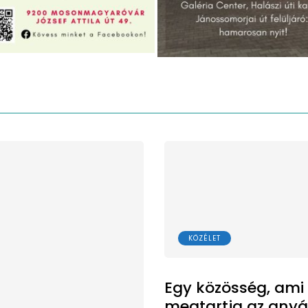
KÖZÉLET
Egy közösség, ami
megtartja az any