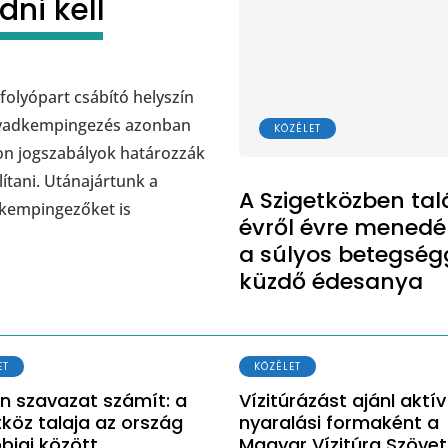
ni kell
 folyópart csábító helyszín
A vadkempingezés azonban
KÖZÉLET
on jogszabályok határozzák
lítani. Utánajártunk a
A Szigetközben tal
dkempingezőket is
évről évre menedé
a súlyos betegség
küzdő édesanya
ET
KÖZÉLET
n szavazat számít: a
Vízitúrázást ajánl aktív
tköz talaja az ország
nyaralási formaként a
bjai között
Magyar Vízitúra Szöve