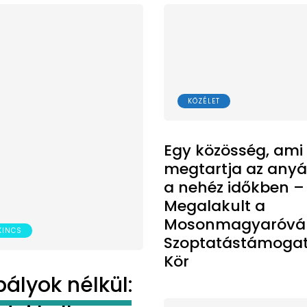
KÖZÉLET
Egy közösség, ami
megtartja az any
a nehéz időkben –
Megalakult a
Mosonmagyaróvár
KINCS
Szoptatástámoga
Kör
ályok nélkül: