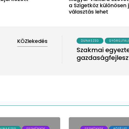
a Szigetköz különösen 
választás lehet
GYŐRÚJFALU
GYŐRZÁMOLY
KÖZLEKEDÉS
VÁMOSSZABADI
 egyeztetés Győrzámolyon: közlekedési 
gfejlesztési kérdések Alsó-Szigetköz jö
DUNASZEG
ESEMÉNYEK
ESEMÉNYEK
KÖZÉLET