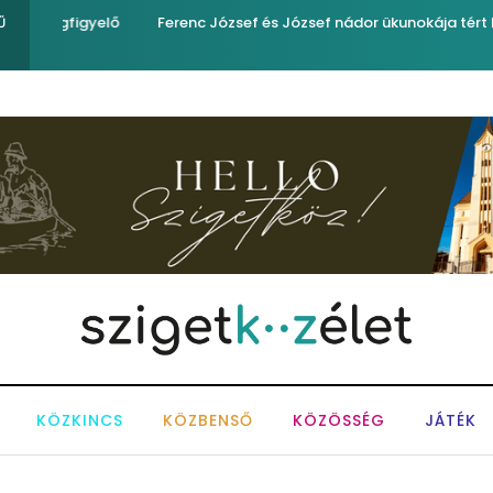
yelő
Ferenc József és József nádor ükunokája tért be nemrégi
Ű
KÖZKINCS
KÖZBENSŐ
KÖZÖSSÉG
JÁTÉK