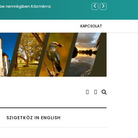
ben Kázmérra
Év végétől e-bus
KAPCSOLAT
SZIGETKÖZ IN ENGLISH