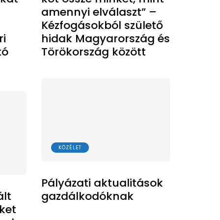
amennyi elválaszt” –
Kézfogásokból születő
i
hidak Magyarország és
tó
Törökország között
KÖZÉLET
Pályázati aktualitások
ált
gazdálkodóknak
ket