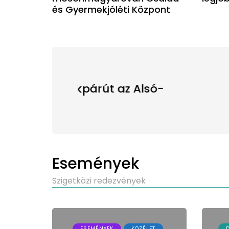
és Gyermekjóléti Központ
KÖZlekedés
DUNASZEG
Szakmai
gazdasá
Események
Szigetközi redezvények
ESEMÉNYEK
KÖZÉLET