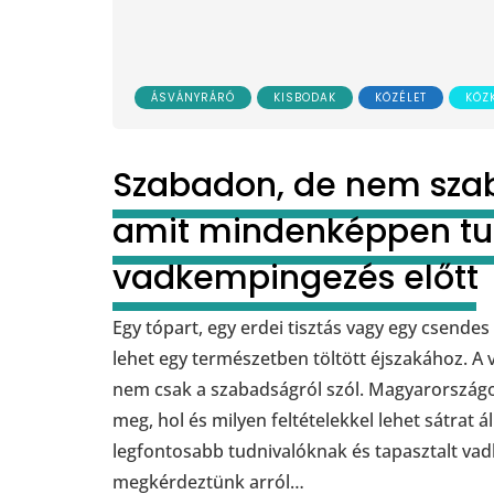
ÁSVÁNYRÁRÓ
KISBODAK
KÖZÉLET
KÖZ
Szabadon, de nem szab
amit mindenképpen tud
vadkempingezés előtt
Egy tópart, egy erdei tisztás vagy egy csendes
lehet egy természetben töltött éjszakához. 
nem csak a szabadságról szól. Magyarország
meg, hol és milyen feltételekkel lehet sátrat ál
legfontosabb tudnivalóknak és tapasztalt va
megkérdeztünk arról…