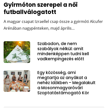
Gyirmóton szerepel a női
futballválogatott
A magyar csapat Izraellel csap össze a gyirmóti Alcufer
Arénában nagypénteken, majd április…
Szabadon, de nem
szabályok nélkül: amit
mindenképpen tudni kell
vadkempingezés előtt
Egy közösség, ami
megtartja az anyákat a
nehéz időkben – Megalakult
a Mosonmagyaróvári
Szoptatástámogató Kör