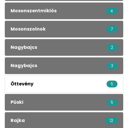
Mosonszentmiklós
4
Mosonszolnok
7
Nagybajcs
2
Nagybajcs
3
Öttevény
5
Püski
5
Rajka
12