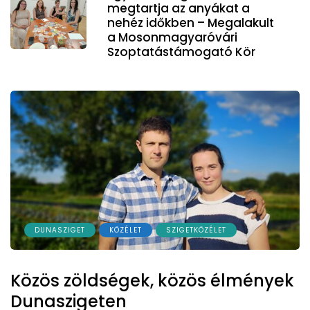
megtartja az anyákat a
nehéz időkben – Megalakult
a Mosonmagyaróvári
Szoptatástámogató Kör
DUNASZIGET
KÖZÉLET
SZIGETKÖZÉLET
Közös zöldségek, közös élmények
Dunaszigeten