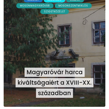
MOSONMAGYARÓVÁR
MOSONSZENTMIKLÓS
SZIGETKÖZÉLET
Magyaróvár harca
kiváltságaiért a XVIII-XX.
században