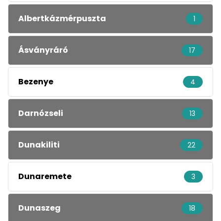
Albertkázmérpuszta
1
Ásványráró
17
Bezenye
4
Darnózseli
13
Dunakiliti
22
Dunaremete
3
Dunaszeg
18