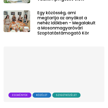
Egy közösség, ami
megtartja az anyákat a
nehéz időkben – Megalakult
a Mosonmagyaróvári
Szoptatástámogató Kör
ESEMÉNYEK
KÖZÉLET
SZIGETKÖZÉLET