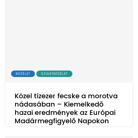
KÖZÉLET
SZIGETKÖZÉLET
Közel tízezer fecske a morotva
nádasában – Kiemelkedő
hazai eredmények az Európai
Madármegfigyelő Napokon