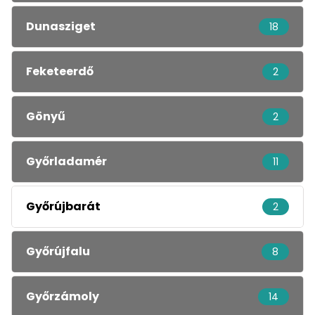
Dunasziget
18
Feketeerdő
2
Gönyű
2
Győrladamér
11
Győrújbarát
2
Győrújfalu
8
Győrzámoly
14