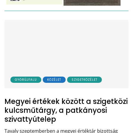
GYŐRÚJFALU
KÖZÉLET
SZIGETKÖZÉLET
Megyei értékek között a szigetközi
kulcsműtárgy, a patkányosi
szivattyútelep
Tavaly szeptemberben a megyei értéktár bizottság