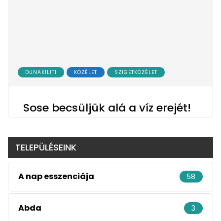
DUNAKILITI
KÖZÉLET
SZIGETKÖZÉLET
Sose becsüljük alá a víz erejét!
TELEPÜLÉSEINK
A nap esszenciája
58
Abda
3