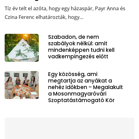
Tíz év telt el azóta, hogy egy házaspár, Payr Anna és
Czina Ferenc elhatározták, hogy…
Szabadon, de nem
szabályok nélkül: amit
mindenképpen tudni kell
vadkempingezés előtt
Egy közösség, ami
megtartja az anyákat a
nehéz időkben – Megalakult
a Mosonmagyaróvári
Szoptatástámogató Kör