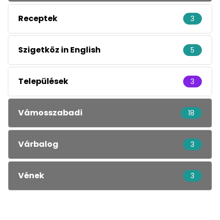
Receptek
3
Szigetköz in English
5
Települések
3
Vámosszabadi
18
Várbalog
3
Vének
3