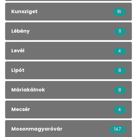
Kunsziget
16
Lébény
11
Levél
4
Lipót
8
Máriakálnok
8
Mecsér
4
Mosonmagyaróvár
147