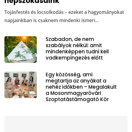
népszokásaink
Tojásfestés és locsolkodás – ezeket a hagyományokat
napjainkban is csaknem mindenki ismeri…
Szabadon, de nem
szabályok nélkül: amit
mindenképpen tudni kell
vadkempingezés előtt
Egy közösség, ami
megtartja az anyákat a
nehéz időkben – Megalakult
a Mosonmagyaróvári
Szoptatástámogató Kör