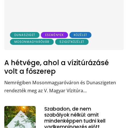
DUNASZIGET
ESEMÉNYEK
KÖZÉLET
MOSONMAGYARÓVÁR
SZIGETKÖZÉLET
A hétvége, ahol a vízitúrázásé
volt a főszerep
Nemrégiben Mosonmagyaróváron és Dunaszigeten
rendezték meg az V. Magyar Vízitúra…
Szabadon, de nem
szabályok nélkül: amit
mindenképpen tudni kell
vadkempingezés előtt