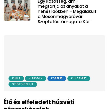
Egy közösség, ami
megtartja az anyákat a
nehéz időkben – Megalakult
a Mosonmagyaróvári
Szoptatástámogató Kör
KIMLE
KISBODAK
KÖZÉLET
KUNSZIGET
SZIGETKÖZÉLET
Élő és elfeledett húsvéti