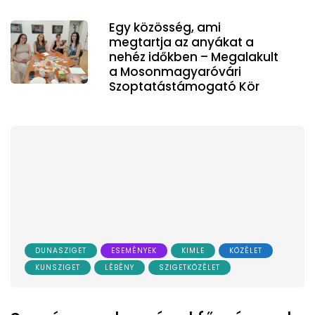
Egy közösség, ami
megtartja az anyákat a
nehéz időkben – Megalakult
a Mosonmagyaróvári
Szoptatástámogató Kör
DUNASZIGET
ESEMÉNYEK
KIMLE
KÖZÉLET
KUNSZIGET
LÉBÉNY
SZIGETKÖZÉLET