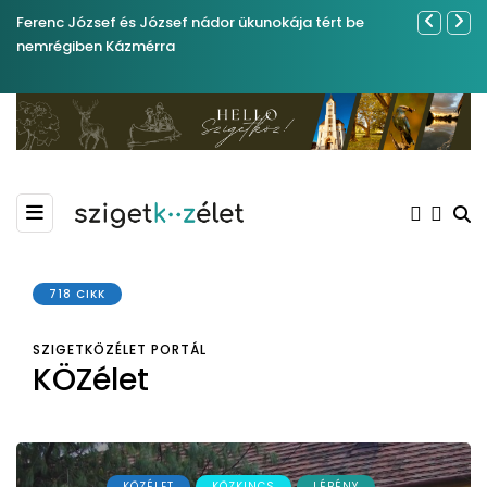
Ferenc József és József nádor ükunokája tért be
Év végétől 
nemrégiben Kázmérra
718 CIKK
SZIGETKÖZÉLET PORTÁL
KÖZélet
KÖZÉLET
KÖZKINCS
LÉBÉNY