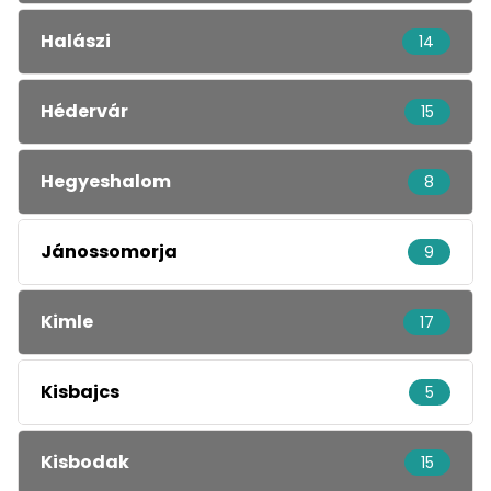
Halászi
14
Hédervár
15
Hegyeshalom
8
Jánossomorja
9
Kimle
17
Kisbajcs
5
Kisbodak
15