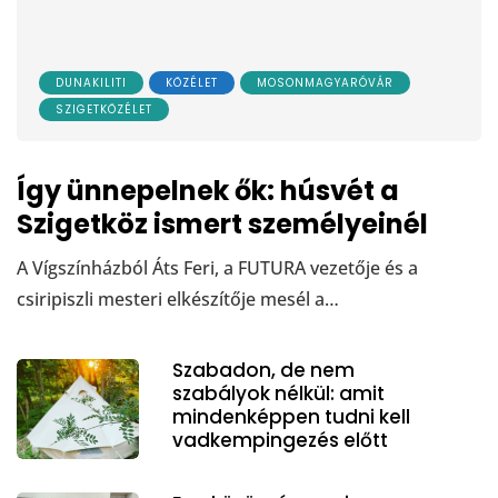
DUNAKILITI
KÖZÉLET
MOSONMAGYARÓVÁR
SZIGETKÖZÉLET
Így ünnepelnek ők: húsvét a
Szigetköz ismert személyeinél
A Vígszínházból Áts Feri, a FUTURA vezetője és a
csiripiszli mesteri elkészítője mesél a…
Szabadon, de nem
szabályok nélkül: amit
mindenképpen tudni kell
vadkempingezés előtt