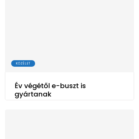
KÖZÉLET
Év végétől e-buszt is
gyártanak