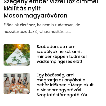
Szegény ember vízzel főz címmel
kiállítás nyílt
Mosonmagyaróváron
Elődeink életéhez, ha nem is tudatosan, de
hozzátartozottaz újrahasznosítás, a…
Szabadon, de nem
szabályok nélkül: amit
mindenképpen tudni kell
vadkempingezés előtt
Egy közösség, ami
megtartja az anyákat a
nehéz időkben – Megalakult
a Mosonmagyaróvári
Szoptatástámogató Kör