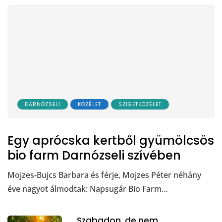
DARNÓZSELI
KÖZÉLET
SZIGETKÖZÉLET
Egy aprócska kertből gyümölcsös
bio farm Darnózseli szívében
Mojzes-Bujcs Barbara és férje, Mojzes Péter néhány
éve nagyot álmodtak: Napsugár Bio Farm…
Szabadon, de nem