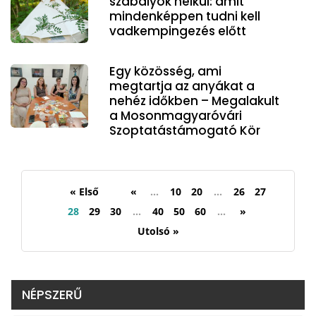
szabályok nélkül: amit
mindenképpen tudni kell
vadkempingezés előtt
Egy közösség, ami
megtartja az anyákat a
nehéz időkben – Megalakult
a Mosonmagyaróvári
Szoptatástámogató Kör
« Első
«
...
10
20
...
26
27
28
29
30
...
40
50
60
...
»
Utolsó »
NÉPSZERŰ