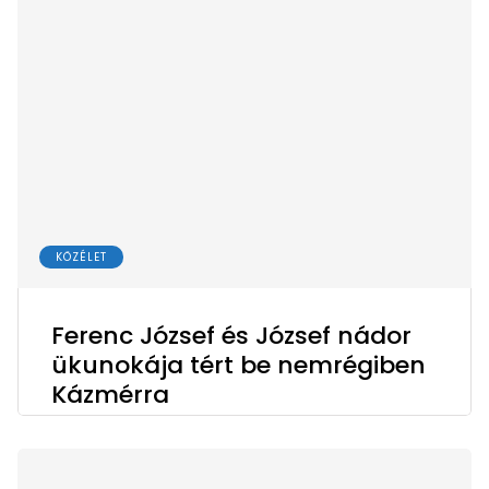
KÖZÉLET
Ferenc József és József nádor
ükunokája tért be nemrégiben
Kázmérra