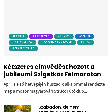
BEZENYE
ESEMÉNYEK
HALÁSZI
KÖZÉLET
MÁRIAKÁLNOK
MOSONMAGYARÓVÁR
RAJKA
SZIGETKÖZÉLET
Kétszeres címvédést hozott a
jubileumi Szigetköz Félmaraton
Április első hétvégéjén huszadik alkalommal rendezte
meg a mosonmagyaróvári Strucc Futóklub…
Szabadon, de nem