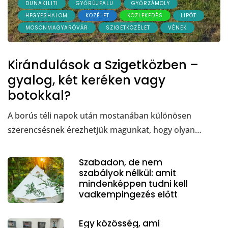
DUNAKILITI
GYŐRÚJFALU
GYŐRZÁMOLY
HEGYESHALOM
KÖZÉLET
KÖZLEKEDÉS
LIPÓT
MOSONMAGYARÓVÁR
SZIGETKÖZÉLET
VÉNEK
Kirándulások a Szigetközben –
gyalog, két keréken vagy
botokkal?
A borús téli napok után mostanában különösen
szerencsésnek érezhetjük magunkat, hogy olyan…
Szabadon, de nem
szabályok nélkül: amit
mindenképpen tudni kell
vadkempingezés előtt
Egy közösség, ami