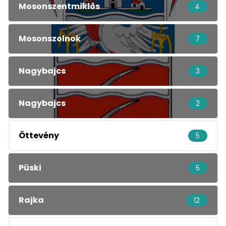
Mosonszentmiklós
4
Mosonszolnok
7
Nagybajcs
3
Nagybajcs
2
Öttevény
5
Püski
5
Rajka
12