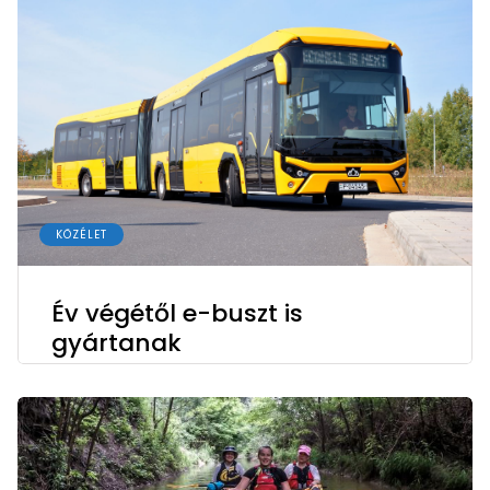
KÖZÉLET
Év végétől e-buszt is
gyártanak