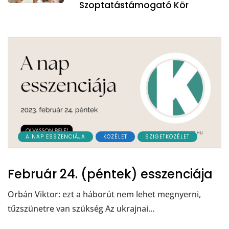
Szoptatástámogató Kör
A NAP ESSZENCIÁJA
KÖZÉLET
SZIGETKÖZÉLET
Február 24. (péntek) esszenciája
Orbán Viktor: ezt a háborút nem lehet megnyerni,
tűzszünetre van szükség Az ukrajnai…