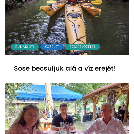
DUNAKILITI
KÖZÉLET
SZIGETKÖZÉLET
Sose becsüljük alá a víz erejét!