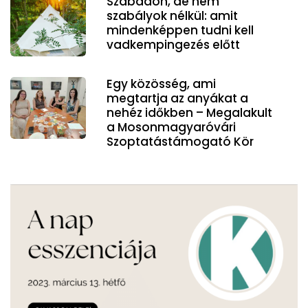
Szabadon, de nem
szabályok nélkül: amit
mindenképpen tudni kell
vadkempingezés előtt
Egy közösség, ami
megtartja az anyákat a
nehéz időkben – Megalakult
a Mosonmagyaróvári
Szoptatástámogató Kör