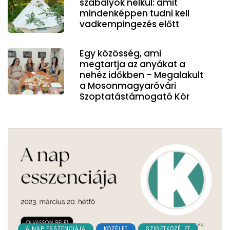
szabályok nélkül: amit
mindenképpen tudni kell
vadkempingezés előtt
Egy közösség, ami
megtartja az anyákat a
nehéz időkben – Megalakult
a Mosonmagyaróvári
Szoptatástámogató Kör
A NAP ESSZENCIÁJA
KÖZÉLET
SZIGETKÖZÉLET