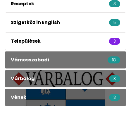
Receptek
3
Szigetköz in English
5
Települések
3
Vámosszabadi
18
Várbalog
3
Vének
3