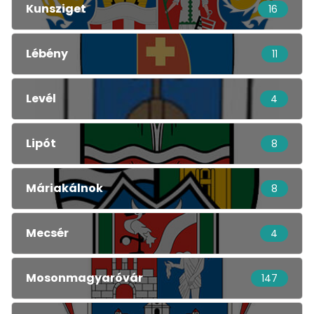
Kunsziget
16
Lébény
11
Levél
4
Lipót
8
Máriakálnok
8
Mecsér
4
Mosonmagyaróvár
147