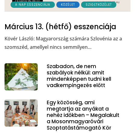
A NAP ESSZENCIÁJA
KÖZÉLET
SZIGETKÖZÉLET
Március 13. (hétfő) esszenciája
Kövér László: Magyarország számára Szlovénia az a
szomszéd, amellyel nincs semmilyen…
Szabadon, de nem
szabályok nélkül: amit
mindenképpen tudni kell
vadkempingezés előtt
Egy közösség, ami
megtartja az anyákat a
nehéz időkben – Megalakult
a Mosonmagyaróvári
Szoptatástámogató Kör