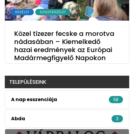
KÖZÉLET
SZIGETKÖZÉLET
Közel tízezer fecske a morotva
nádasában – Kiemelkedő
hazai eredmények az Európai
Madármegfigyelő Napokon
TELEPÜLÉSEINK
A nap esszenciája
58
Abda
3