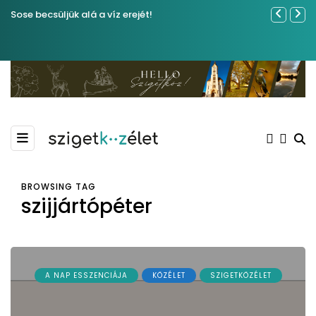
Sose becsüljük alá a víz erejét!
Ferenc Józs
nemrégibe
BROWSING TAG
szijjártópéter
A NAP ESSZENCIÁJA
KÖZÉLET
SZIGETKÖZÉLET