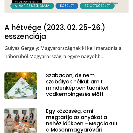
A NAP ESSZENCIÁJA
KÖZÉLET
SZIGETKÖZÉLET
A hétvége (2023. 02. 25-26.)
esszenciája
Gulyás Gergely: Magyarországnak ki kell maradnia a
háborúból Magyarországra egyre nagyobb…
Szabadon, de nem
szabályok nélkül: amit
mindenképpen tudni kell
vadkempingezés előtt
Egy közösség, ami
megtartja az anyákat a
nehéz időkben – Megalakult
a Mosonmagyaróvári