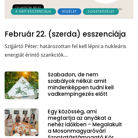
A NAP ESSZENCIÁJA
KÖZÉLET
SZIGETKÖZÉLET
Február 22. (szerda) esszenciája
Szijjártó Péter: határozottan fel kell lépni a nukleáris
energiát érintő szankciók…
Szabadon, de nem
szabályok nélkül: amit
mindenképpen tudni kell
vadkempingezés előtt
Egy közösség, ami
megtartja az anyákat a
nehéz időkben – Megalakult
a Mosonmagyaróvári
Szoptatástámogató Kör