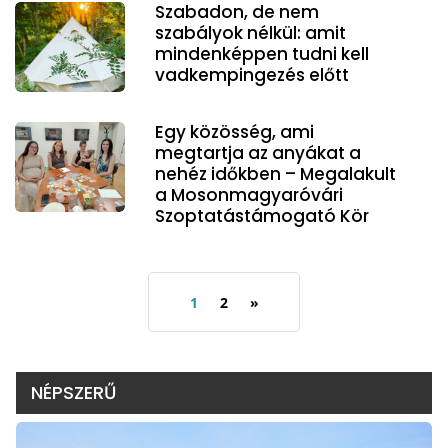
Szabadon, de nem
szabályok nélkül: amit
mindenképpen tudni kell
vadkempingezés előtt
Egy közösség, ami
megtartja az anyákat a
nehéz időkben – Megalakult
a Mosonmagyaróvári
Szoptatástámogató Kör
1
2
»
NÉPSZERŰ