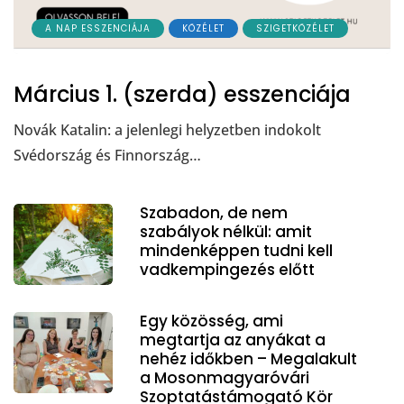
A NAP ESSZENCIÁJA
KÖZÉLET
SZIGETKÖZÉLET
Március 1. (szerda) esszenciája
Novák Katalin: a jelenlegi helyzetben indokolt
Svédország és Finnország…
Szabadon, de nem
szabályok nélkül: amit
mindenképpen tudni kell
vadkempingezés előtt
Egy közösség, ami
megtartja az anyákat a
nehéz időkben – Megalakult
a Mosonmagyaróvári
Szoptatástámogató Kör