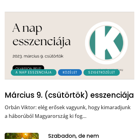
A NAP ESSZENCIÁJA
KÖZÉLET
SZIGETKÖZÉLET
Március 9. (csütörtök) esszenciája
Orbán Viktor: elég erősek vagyunk, hogy kimaradjunk
a háborúból Magyarország ki fog…
Szabadon, de nem