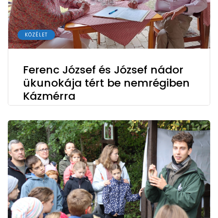
KÖZÉLET
Ferenc József és József nádor
ükunokája tért be nemrégiben
Kázmérra