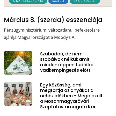
A NAP ESSZENCIÁJA
KÖZÉLET
SZIGETKÖZÉLET
Március 8. (szerda) esszenciája
Pénzügyminisztérium: változatlanul befektetésre
ajánlja Magyarországot a Moody’s A…
Szabadon, de nem
szabályok nélkül: amit
mindenképpen tudni kell
vadkempingezés előtt
Egy közösség, ami
megtartja az anyákat a
nehéz időkben – Megalakult
a Mosonmagyaróvári
Szoptatástámogató Kör