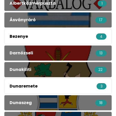
Albertkázmérpuszta
1
Ásványráró
17
Bezenye
4
Darnózseli
13
Dunakiliti
22
Dunaremete
3
Dunaszeg
18