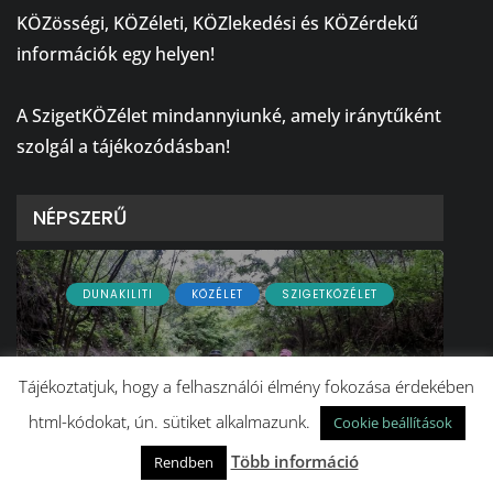
KÖZösségi, KÖZéleti, KÖZlekedési és KÖZérdekű
információk egy helyen!
⠀
A SzigetKÖZélet mindannyiunké, amely iránytűként
szolgál a tájékozódásban!
NÉPSZERŰ
DUNAKILITI
KÖZÉLET
SZIGETKÖZÉLET
Tájékoztatjuk, hogy a felhasználói élmény fokozása érdekében
html-kódokat, ún. sütiket alkalmazunk.
Cookie beállítások
Több információ
Rendben