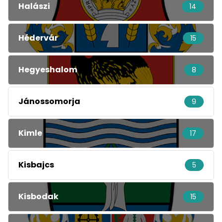
Halászi
14
Hédervár
15
Hegyeshalom
8
Jánossomorja
9
Kimle
17
Kisbajcs
5
Kisbodak
15