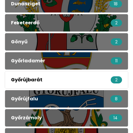
Dunasziget
18
Feketeerdő
2
Gönyű
2
Győrladamér
11
Győrújbarát
2
Győrújfalu
8
Győrzámoly
14