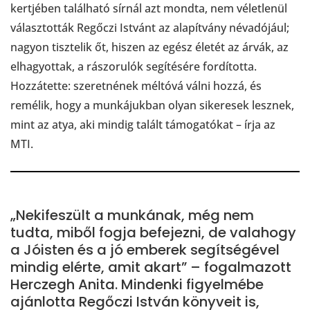
kertjében található sírnál azt mondta, nem véletlenül
választották Regőczi Istvánt az alapítvány névadójául;
nagyon tisztelik őt, hiszen az egész életét az árvák, az
elhagyottak, a rászorulók segítésére fordította.
Hozzátette: szeretnének méltóvá válni hozzá, és
remélik, hogy a munkájukban olyan sikeresek lesznek,
mint az atya, aki mindig talált támogatókat – írja az
MTI.
„Nekifeszült a munkának, még nem
tudta, miből fogja befejezni, de valahogy
a Jóisten és a jó emberek segítségével
mindig elérte, amit akart” – fogalmazott
Herczegh Anita. Mindenki figyelmébe
ajánlotta Regőczi István könyveit is,