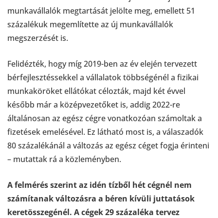
munkavállalók megtartását jelölte meg, emellett 51
százalékuk megemlítette az új munkavállalók
megszerzését is.
Felidézték, hogy míg 2019-ben az év elején tervezett
bérfejlesztéssekkel a vállalatok többségénél a fizikai
munkaköröket ellátókat célozták, majd két évvel
később már a középvezetőket is, addig 2022-re
általánosan az egész cégre vonatkozóan számoltak a
fizetések emelésével. Ez látható most is, a válaszadók
80 százalékánál a változás az egész céget fogja érinteni
– mutattak rá a közleményben.
A felmérés szerint az idén tízből hét cégnél nem
számítanak változásra a béren kívüli juttatások
keretösszegénél. A cégek 29 százaléka tervez