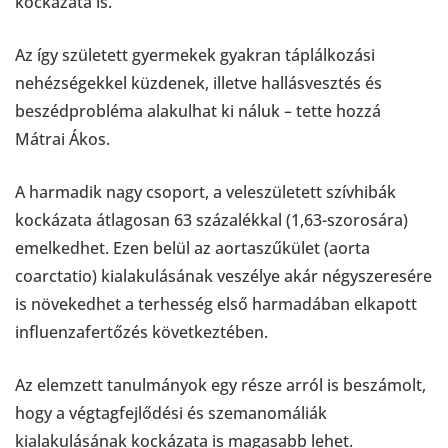
kockázata is.
Az így született gyermekek gyakran táplálkozási
nehézségekkel küzdenek, illetve hallásvesztés és
beszédprobléma alakulhat ki náluk – tette hozzá
Mátrai Ákos.
A harmadik nagy csoport, a veleszületett szívhibák
kockázata átlagosan 63 százalékkal (1,63-szorosára)
emelkedhet. Ezen belül az aortaszűkület (aorta
coarctatio) kialakulásának veszélye akár négyszeresére
is növekedhet a terhesség első harmadában elkapott
influenzafertőzés következtében.
Az elemzett tanulmányok egy része arról is beszámolt,
hogy a végtagfejlődési és szemanomáliák
kialakulásának kockázata is magasabb lehet.