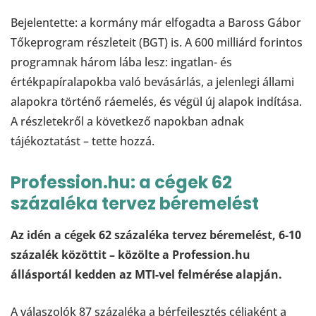
Bejelentette: a kormány már elfogadta a Baross Gábor
Tőkeprogram részleteit (BGT) is. A 600 milliárd forintos
programnak három lába lesz: ingatlan- és
értékpapíralapokba való bevásárlás, a jelenlegi állami
alapokra történő ráemelés, és végül új alapok indítása.
A részletekről a következő napokban adnak
tájékoztatást – tette hozzá.
Profession.hu: a cégek 62
százaléka tervez béremelést
Az idén a cégek 62 százaléka tervez béremelést, 6-10
százalék közöttit – közölte a Profession.hu
állásportál kedden az MTI-vel felmérése alapján.
A válaszolók 87 százaléka a bérfejlesztés céljaként a