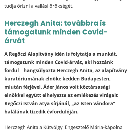
tudja őrizni a vallási örökségét.
Herczegh Anita: továbbra is
támogatunk minden Covid-
árvát
A Regőczi Alapítvány idén is folytatja a munkát,
támogatunk minden Covid-árvát, aki hozzánk
fordul – hangsúlyozta Herczegh Anita, az alapítvány
kuratóriumának elnöke kedden Budapesten,
miután férjével, Áder János volt köztársasági
elnökkel együtt elhelyezte az emlékezés virágait
Regőczi István atya sírjánál, „az Isten vándora”
halálának tizedik évfordulóján.
Herczegh Anita a Kútvölgyi Engesztelő Mária-kápolna