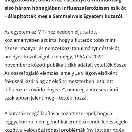
első három hónapjában influenzafertőzésen esik át
– állapították meg a Semmelweis Egyetem kutatói.
Az egyetem az MTI-hez kedden eljuttatott
közleményében azt írta, hogy a kutatók több mint
tízezer magyar és nemzetközi tanulmányt néztek át,
amelyek közül végül tizennégy, 1964 és 2022
novembere között publikált cikk adatait vetették össze.
Az összefoglaló elemzés, amely „a világon elsőként
fókuszál kizárólag az első trimeszterben lezajlott
influenza szövődményeire”, nemrég a Viruses című
szaklapban jelent meg – tették hozzá.
A kutatók megállapításai között szerepel, hogy a
leggyakoribb, nem genetikai eredetű rendellenességek
között a velőcsőzáródási problémák (nyitott gerinc és