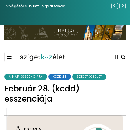
Év végétől e-buszt is gyártanak
Sose becsül
A NAP ESSZENCIÁJA
KÖZÉLET
SZIGETKÖZÉLET
Február 28. (kedd)
esszenciája