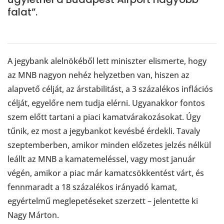
falat”.
A jegybank alelnökéből lett miniszter elismerte, hogy
az MNB nagyon nehéz helyzetben van, hiszen az
alapvető célját, az árstabilitást, a 3 százalékos inflációs
célját, egyelőre nem tudja elérni. Ugyanakkor fontos
szem előtt tartani a piaci kamatvárakozásokat. Úgy
tűnik, ez most a jegybankot kevésbé érdekli. Tavaly
szeptemberben, amikor minden előzetes jelzés nélkül
leállt az MNB a kamatemeléssel, vagy most január
végén, amikor a piac már kamatcsökkentést várt, és
fennmaradt a 18 százalékos irányadó kamat,
egyértelmű meglepetéseket szerzett – jelentette ki
Nagy Márton.