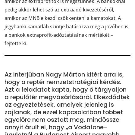
amikor az extraprofitok is megszűnnek. A bankoknál
pedig akkor lehet szó az extraadó kivezetéséről,
amikor az MNB elkezdi csökkenteni a kamatokat. A
jegybanki kamatláb szintje határozza meg a jövőben is
a bankok extraprofit-adóztatásának mértékét –
fejtette ki.
Az interjúban Nagy Márton kitért arra is,
hogy a reptér nemzetstratégiai kérdés.
Azt a feladatot kapta, hogy ő tárgyaljon
a repülőtér megvásárlásáról. Elkezdődtek
az egyeztetések, amelyek jelenleg is
zajlanak, de ezzel kapcsolatban többet
egyelőre nem osztott meg, mindössze
annyit árult el, hogy „a Vodafone-
ügyletnél a Budapest Airport nagyobb