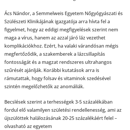
Ács Nándor, a Semmelweis Egyetem Nőgyógyászati és
Szülészeti Klinikájának igazgatója arra hívta fel a
figyelmet, hogy az eddigi megfigyelések szerint nem
maga a vírus, hanem az azzal járó láz vezethet
komplikációkhoz. Ezért, ha valaki várandósan mégis
megfertőződik, a szakemberek a lázcsillapítás
fontosságát és a magzat rendszeres ultrahangos
szűrését ajánlják. Korábbi kutatások arra is
rámutattak, hogy folsav és vitaminok szedésével
szintén megelőzhetők az anomáliák.
Becslések szerint a terhességek 3-5 százalékában
fordul elő valamilyen születési rendellenesség, ami az
újszülöttek halálozásának 20-25 százalékáért felel –
olvasható az egyetem