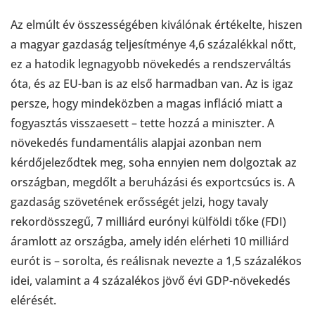
Az elmúlt év összességében kiválónak értékelte, hiszen
a magyar gazdaság teljesítménye 4,6 százalékkal nőtt,
ez a hatodik legnagyobb növekedés a rendszerváltás
óta, és az EU-ban is az első harmadban van. Az is igaz
persze, hogy mindeközben a magas infláció miatt a
fogyasztás visszaesett – tette hozzá a miniszter. A
növekedés fundamentális alapjai azonban nem
kérdőjeleződtek meg, soha ennyien nem dolgoztak az
országban, megdőlt a beruházási és exportcsúcs is. A
gazdaság szövetének erősségét jelzi, hogy tavaly
rekordösszegű, 7 milliárd eurónyi külföldi tőke (FDI)
áramlott az országba, amely idén elérheti 10 milliárd
eurót is – sorolta, és reálisnak nevezte a 1,5 százalékos
idei, valamint a 4 százalékos jövő évi GDP-növekedés
elérését.