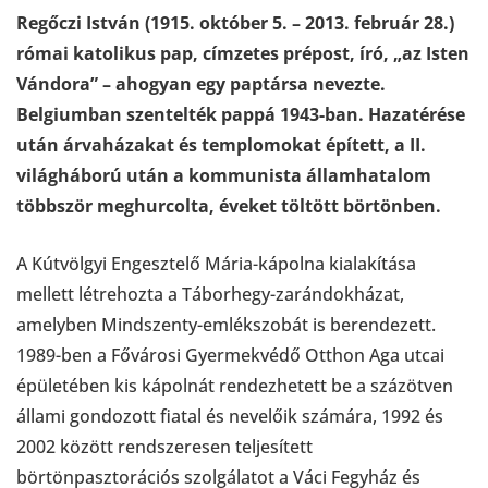
Regőczi István (1915. október 5. – 2013. február 28.)
római katolikus pap, címzetes prépost, író, „az Isten
Vándora” – ahogyan egy paptársa nevezte.
Belgiumban szentelték pappá 1943-ban. Hazatérése
után árvaházakat és templomokat épített, a II.
világháború után a kommunista államhatalom
többször meghurcolta, éveket töltött börtönben.
A Kútvölgyi Engesztelő Mária-kápolna kialakítása
mellett létrehozta a Táborhegy-zarándokházat,
amelyben Mindszenty-emlékszobát is berendezett.
1989-ben a Fővárosi Gyermekvédő Otthon Aga utcai
épületében kis kápolnát rendezhetett be a százötven
állami gondozott fiatal és nevelőik számára, 1992 és
2002 között rendszeresen teljesített
börtönpasztorációs szolgálatot a Váci Fegyház és