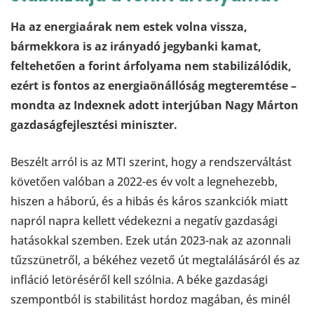
Ha az energiaárak nem estek volna vissza,
bármekkora is az irányadó jegybanki kamat,
feltehetően a forint árfolyama nem stabilizálódik,
ezért is fontos az energiaönállóság megteremtése –
mondta az Indexnek adott interjúban Nagy Márton
gazdaságfejlesztési miniszter.
Beszélt arról is az MTI szerint, hogy a rendszerváltást
követően valóban a 2022-es év volt a legnehezebb,
hiszen a háború, és a hibás és káros szankciók miatt
napról napra kellett védekezni a negatív gazdasági
hatásokkal szemben. Ezek után 2023-nak az azonnali
tűzszünetről, a békéhez vezető út megtalálásáról és az
infláció letöréséről kell szólnia. A béke gazdasági
szempontból is stabilitást hordoz magában, és minél