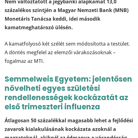
Nem változtatott a jegybanki alapkamat 13,0
százalékos szintjén a Magyar Nemzeti Bank (MNB)
Monetáris Tanácsa keddi, idei második
kamatmeghatározó ülésén.
A kamatfolyosó két szélét sem módosította a testület.
A döntés megfelel az elemzői várakozásoknak –
fogalmaz az MTI.
Semmelweis Egyetem: jelentősen
növelheti egyes születési
rendellenességek kockázatát az
első trimeszteri influenza
Átlagosan 50 százalékkal magasabb lehet a fejlődési
zavarok kialakulásának kockázata azoknál a
magzatoknál, akiknél az édesanya a várandósság