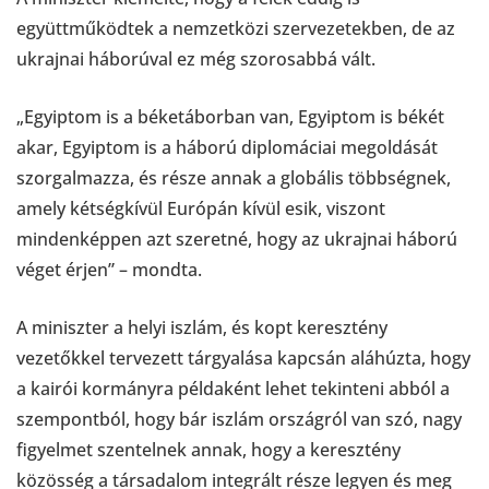
együttműködtek a nemzetközi szervezetekben, de az
ukrajnai háborúval ez még szorosabbá vált.
„Egyiptom is a béketáborban van, Egyiptom is békét
akar, Egyiptom is a háború diplomáciai megoldását
szorgalmazza, és része annak a globális többségnek,
amely kétségkívül Európán kívül esik, viszont
mindenképpen azt szeretné, hogy az ukrajnai háború
véget érjen” – mondta.
A miniszter a helyi iszlám, és kopt keresztény
vezetőkkel tervezett tárgyalása kapcsán aláhúzta, hogy
a kairói kormányra példaként lehet tekinteni abból a
szempontból, hogy bár iszlám országról van szó, nagy
figyelmet szentelnek annak, hogy a keresztény
közösség a társadalom integrált része legyen és meg