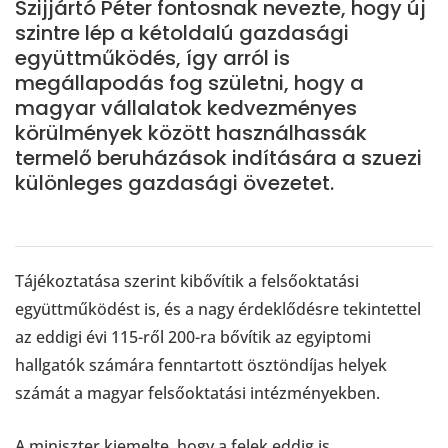
Szijjártó Péter fontosnak nevezte, hogy új
szintre lép a kétoldalú gazdasági
együttműködés, így arról is
megállapodás fog születni, hogy a
magyar vállalatok kedvezményes
körülmények között használhassák
termelő beruházások indítására a szuezi
különleges gazdasági övezetet.
Tájékoztatása szerint kibővítik a felsőoktatási
együttműködést is, és a nagy érdeklődésre tekintettel
az eddigi évi 115-ről 200-ra bővítik az egyiptomi
hallgatók számára fenntartott ösztöndíjas helyek
számát a magyar felsőoktatási intézményekben.
A miniszter kiemelte, hogy a felek eddig is