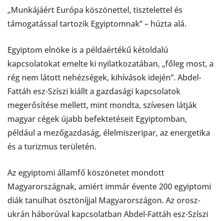
„Munkájáért Európa köszönettel, tisztelettel és
támogatással tartozik Egyiptomnak” – húzta alá.
Egyiptom elnöke is a példaértékű kétoldalú
kapcsolatokat emelte ki nyilatkozatában, „főleg most, a
rég nem látott nehézségek, kihívások idején”. Abdel-
Fattáh esz-Szíszi kiállt a gazdasági kapcsolatok
megerősítése mellett, mint mondta, szívesen látják
magyar cégek újabb befektetéseit Egyiptomban,
például a mezőgazdaság, élelmiszeripar, az energetika
és a turizmus területén.
Az egyiptomi államfő köszönetet mondott
Magyarországnak, amiért immár évente 200 egyiptomi
diák tanulhat ösztöníjjal Magyarországon. Az orosz-
ukrán háborúval kapcsolatban Abdel-Fattáh esz-Szíszi