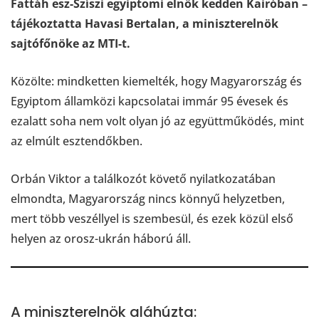
Fattáh esz-Szíszi egyiptomi elnök kedden Kairóban –
tájékoztatta Havasi Bertalan, a miniszterelnök
sajtófőnöke az MTI-t.
Közölte: mindketten kiemelték, hogy Magyarország és
Egyiptom államközi kapcsolatai immár 95 évesek és
ezalatt soha nem volt olyan jó az együttműködés, mint
az elmúlt esztendőkben.
Orbán Viktor a találkozót követő nyilatkozatában
elmondta, Magyarország nincs könnyű helyzetben,
mert több veszéllyel is szembesül, és ezek közül első
helyen az orosz-ukrán háború áll.
A miniszterelnök aláhúzta: