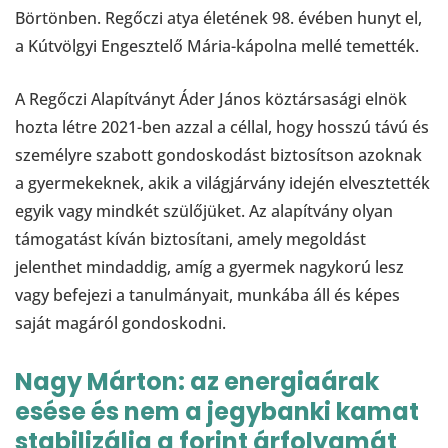
Börtönben. Regőczi atya életének 98. évében hunyt el,
a Kútvölgyi Engesztelő Mária-kápolna mellé temették.
A Regőczi Alapítványt Áder János köztársasági elnök
hozta létre 2021-ben azzal a céllal, hogy hosszú távú és
személyre szabott gondoskodást biztosítson azoknak
a gyermekeknek, akik a világjárvány idején elvesztették
egyik vagy mindkét szülőjüket. Az alapítvány olyan
támogatást kíván biztosítani, amely megoldást
jelenthet mindaddig, amíg a gyermek nagykorú lesz
vagy befejezi a tanulmányait, munkába áll és képes
saját magáról gondoskodni.
Nagy Márton: az energiaárak
esése és nem a jegybanki kamat
stabilizálja a forint árfolyamát