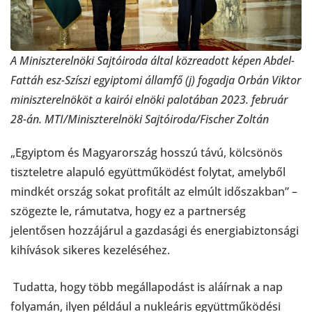
A Miniszterelnöki Sajtóiroda által közreadott képen Abdel-
Fattáh esz-Szíszi egyiptomi államfő (j) fogadja Orbán Viktor
miniszterelnököt a kairói elnöki palotában 2023. február
28-án. MTI/Miniszterelnöki Sajtóiroda/Fischer Zoltán
„Egyiptom és Magyarország hosszú távú, kölcsönös
tiszteletre alapuló együttműködést folytat, amelyből
mindkét ország sokat profitált az elmúlt időszakban” –
szögezte le, rámutatva, hogy ez a partnerség
jelentősen hozzájárul a gazdasági és energiabiztonsági
kihívások sikeres kezeléséhez.
Tudatta, hogy több megállapodást is aláírnak a nap
folyamán, ilyen például a nukleáris együttműködési