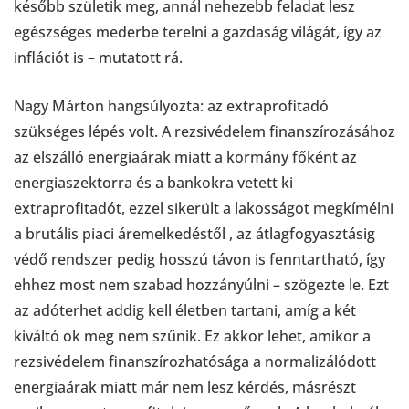
később születik meg, annál nehezebb feladat lesz
egészséges mederbe terelni a gazdaság világát, így az
inflációt is – mutatott rá.
Nagy Márton hangsúlyozta: az extraprofitadó
szükséges lépés volt. A rezsivédelem finanszírozásához
az elszálló energiaárak miatt a kormány főként az
energiaszektorra és a bankokra vetett ki
extraprofitadót, ezzel sikerült a lakosságot megkímélni
a brutális piaci áremelkedéstől , az átlagfogyasztásig
védő rendszer pedig hosszú távon is fenntartható, így
ehhez most nem szabad hozzányúlni – szögezte le. Ezt
az adóterhet addig kell életben tartani, amíg a két
kiváltó ok meg nem szűnik. Ez akkor lehet, amikor a
rezsivédelem finanszírozhatósága a normalizálódott
energiaárak miatt már nem lesz kérdés, másrészt