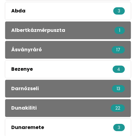
Abda
3
Albertkázmérpuszta
1
Ásványráró
17
Bezenye
4
Darnózseli
13
Dunakiliti
22
Dunaremete
3