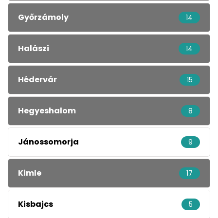
Győrzámoly
14
Halászi
14
Hédervár
15
Hegyeshalom
8
Jánossomorja
9
Kimle
17
Kisbajcs
5