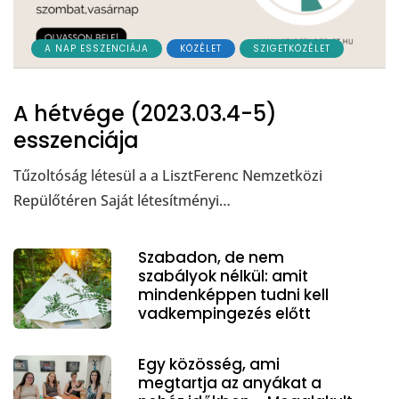
A NAP ESSZENCIÁJA
KÖZÉLET
SZIGETKÖZÉLET
A hétvége (2023.03.4-5)
esszenciája
Tűzoltóság létesül a a LisztFerenc Nemzetközi
Repülőtéren Saját létesítményi…
Szabadon, de nem
szabályok nélkül: amit
mindenképpen tudni kell
vadkempingezés előtt
Egy közösség, ami
megtartja az anyákat a