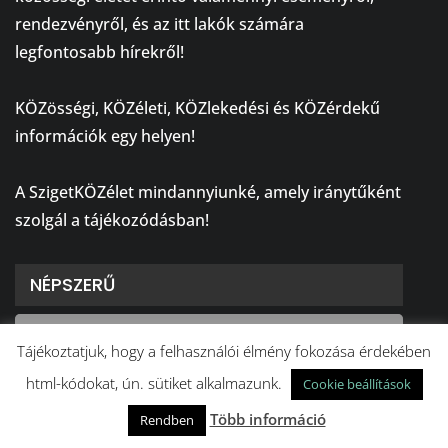
rendezvényről, és az itt lakók számára
legfontosabb hírekről!
⠀
KÖZösségi, KÖZéleti, KÖZlekedési és KÖZérdekű
információk egy helyen!
⠀
A SzigetKÖZélet mindannyiunké, amely iránytűként
szolgál a tájékozódásban!
NÉPSZERŰ
Tájékoztatjuk, hogy a felhasználói élmény fokozása érdekében
KÖZÉLET
html-kódokat, ún. sütiket alkalmazunk.
Cookie beállítások
Több információ
Rendben