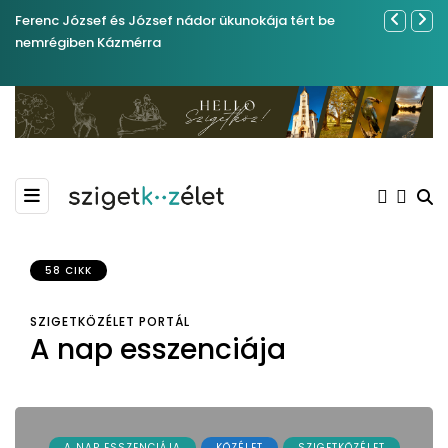
Ferenc József és József nádor ükunokája tért be
Év végétől 
nemrégiben Kázmérra
58 CIKK
SZIGETKÖZÉLET PORTÁL
A nap esszenciája
A NAP ESSZENCIÁJA
KÖZÉLET
SZIGETKÖZÉLET