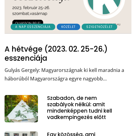
A NAP ESSZENCIÁJA
KÖZÉLET
SZIGETKÖZÉLET
A hétvége (2023. 02. 25-26.)
esszenciája
Gulyás Gergely: Magyarországnak ki kell maradnia a
háborúból Magyarországra egyre nagyobb…
Szabadon, de nem
szabályok nélkül: amit
mindenképpen tudni kell
vadkempingezés előtt
Egy közösség, ami