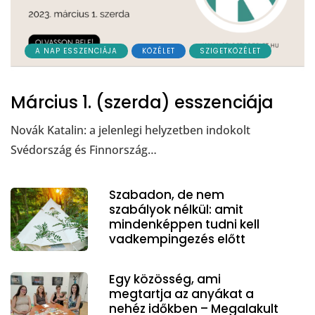
A NAP ESSZENCIÁJA
KÖZÉLET
SZIGETKÖZÉLET
Március 1. (szerda) esszenciája
Novák Katalin: a jelenlegi helyzetben indokolt
Svédország és Finnország…
Szabadon, de nem
szabályok nélkül: amit
mindenképpen tudni kell
vadkempingezés előtt
Egy közösség, ami
megtartja az anyákat a
nehéz időkben – Megalakult