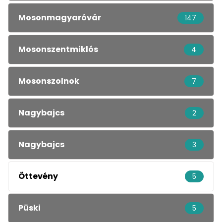
Mosonmagyaróvár
147
Mosonszentmiklós
4
Mosonszolnok
7
Nagybajcs
2
Nagybajcs
3
Öttevény
5
Püski
5