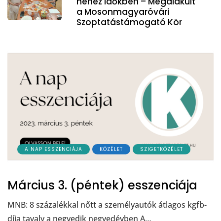
nehéz időkben – Megalakult
a Mosonmagyaróvári
Szoptatástámogató Kör
A NAP ESSZENCIÁJA
KÖZÉLET
SZIGETKÖZÉLET
Március 3. (péntek) esszenciája
MNB: 8 százalékkal nőtt a személyautók átlagos kgfb-
díja tavaly a negyedik negyedévben A…