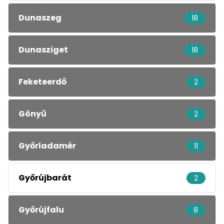
Dunaszeg
18
Dunasziget
18
Feketeerdő
2
Gönyű
2
Győrladamér
11
Győrújbarát
2
Győrújfalu
8