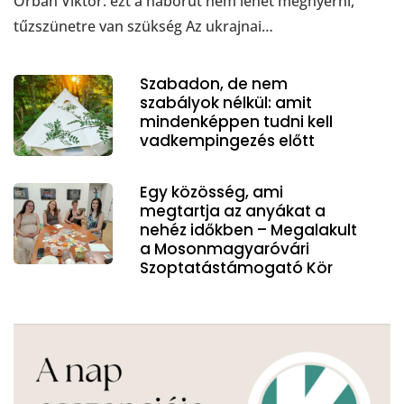
Orbán Viktor: ezt a háborút nem lehet megnyerni,
tűzszünetre van szükség Az ukrajnai…
Szabadon, de nem
szabályok nélkül: amit
mindenképpen tudni kell
vadkempingezés előtt
Egy közösség, ami
megtartja az anyákat a
nehéz időkben – Megalakult
a Mosonmagyaróvári
Szoptatástámogató Kör