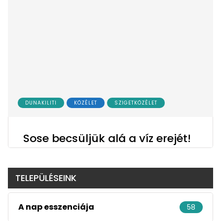
DUNAKILITI
KÖZÉLET
SZIGETKÖZÉLET
Sose becsüljük alá a víz erejét!
TELEPÜLÉSEINK
A nap esszenciája
58