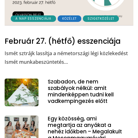
A NAP ESSZENCIÁJA
KÖZÉLET
SZIGETKÖZÉLET
Február 27. (hétfő) esszenciája
Ismét sztrájk lassítja a németországi légi közlekedést
Ismét munkabeszüntetés…
Szabadon, de nem
szabályok nélkül: amit
mindenképpen tudni kell
vadkempingezés előtt
Egy közösség, ami
megtartja az anyákat a
nehéz időkben – Megalakult
a Mosonmagyaróvári