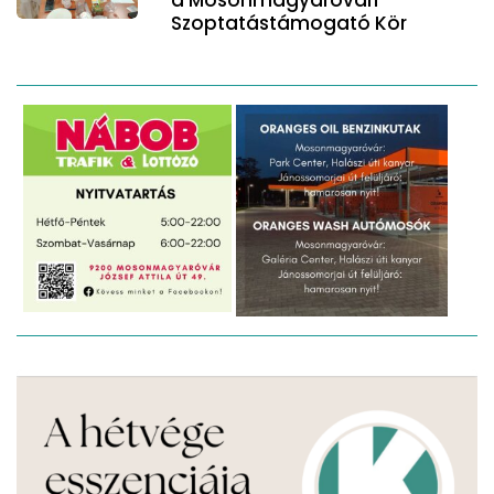
Szoptatástámogató Kör