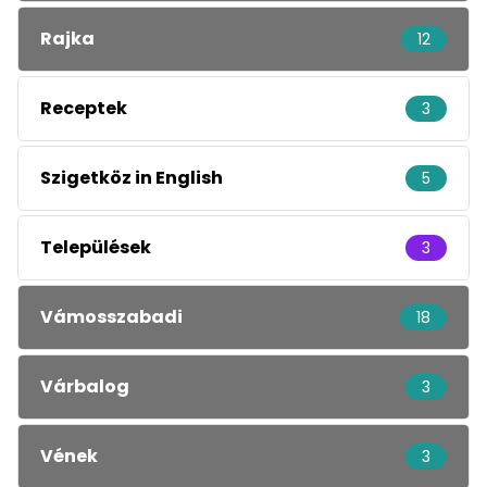
Rajka
12
Receptek
3
Szigetköz in English
5
Települések
3
Vámosszabadi
18
Várbalog
3
Vének
3