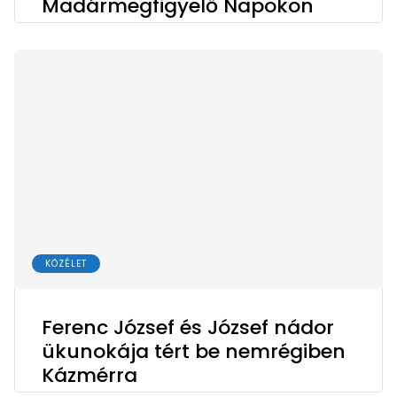
Madármegfigyelő Napokon
KÖZÉLET
Ferenc József és József nádor
ükunokája tért be nemrégiben
Kázmérra