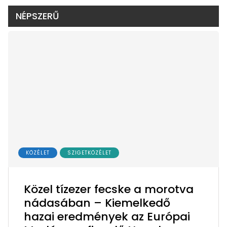
NÉPSZERŰ
KÖZÉLET
SZIGETKÖZÉLET
Közel tízezer fecske a morotva
nádasában – Kiemelkedő
hazai eredmények az Európai