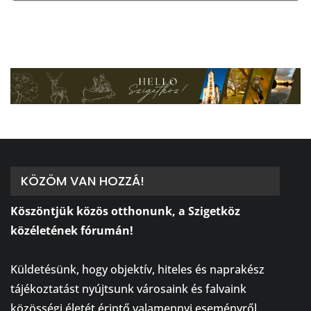
KÖZÖM VAN HOZZÁ!
Köszöntjük közös otthonunk, a Szigetköz
közéletének fórumán!
⠀
Küldetésünk, hogy objektív, hiteles és naprakész
tájékoztatást nyújtsunk városaink és falvaink
közösségi életét érintő valamennyi eseményről,