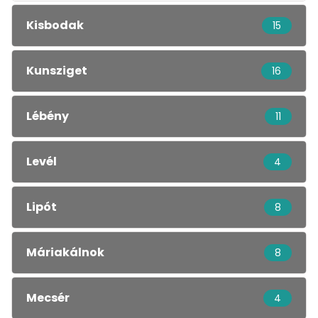
Kisbodak
15
Kunsziget
16
Lébény
11
Levél
4
Lipót
8
Máriakálnok
8
Mecsér
4