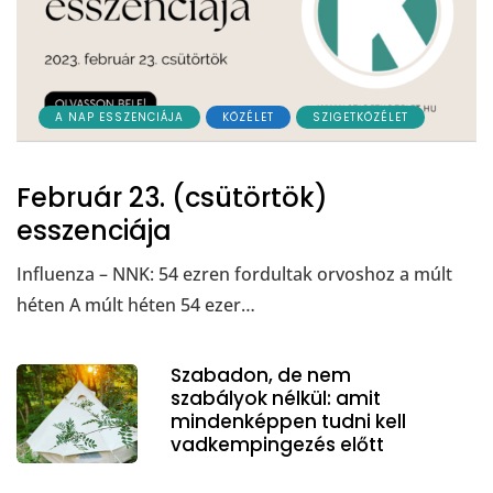
A NAP ESSZENCIÁJA
KÖZÉLET
SZIGETKÖZÉLET
Február 23. (csütörtök)
esszenciája
Influenza – NNK: 54 ezren fordultak orvoshoz a múlt
héten A múlt héten 54 ezer…
Szabadon, de nem
szabályok nélkül: amit
mindenképpen tudni kell
vadkempingezés előtt