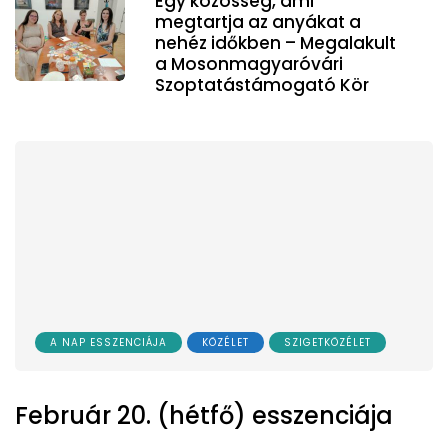
Egy közösség, ami
megtartja az anyákat a
nehéz időkben – Megalakult
a Mosonmagyaróvári
Szoptatástámogató Kör
A NAP ESSZENCIÁJA
KÖZÉLET
SZIGETKÖZÉLET
Február 20. (hétfő) esszenciája