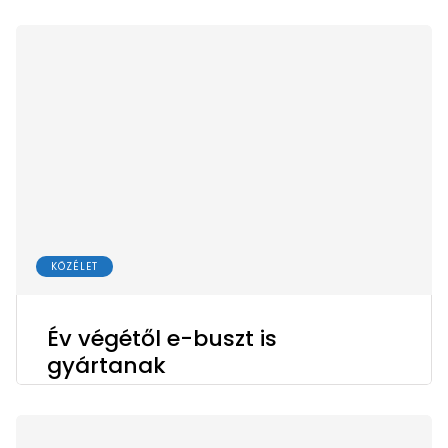
KÖZÉLET
Év végétől e-buszt is
gyártanak