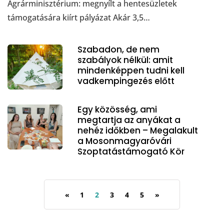
Agrárminisztérium: megnyílt a hentesüzletek
támogatására kiírt pályázat Akár 3,5…
Szabadon, de nem
szabályok nélkül: amit
mindenképpen tudni kell
vadkempingezés előtt
Egy közösség, ami
megtartja az anyákat a
nehéz időkben – Megalakult
a Mosonmagyaróvári
Szoptatástámogató Kör
«
1
2
3
4
5
»