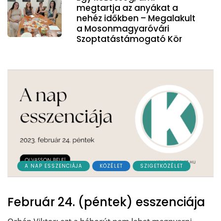
megtartja az anyákat a
nehéz időkben – Megalakult
a Mosonmagyaróvári
Szoptatástámogató Kör
A NAP ESSZENCIÁJA
KÖZÉLET
SZIGETKÖZÉLET
Február 24. (péntek) esszenciája