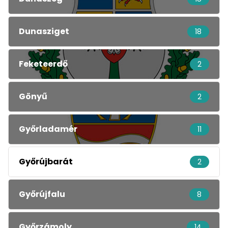
Dunasziget
18
Feketeerdő
2
Gönyű
2
Győrladamér
11
Győrújbarát
2
Győrújfalu
8
Győrzámoly
14