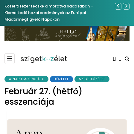
Közel tízezer fecske a morotva nádasában –
Év végétől 
Kiemelkedő hazai eredmények az Európai
Madármegfigyelő Napokon
A NAP ESSZENCIÁJA
KÖZÉLET
SZIGETKÖZÉLET
Február 27. (hétfő)
esszenciája