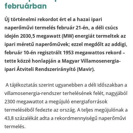
februárban
Új történelmi rekordot ért el a hazai ipari
naperőművi termelés február 21-én, a déli csúcs
idején 2030,5 megawatt (MW) energiát termeltek az
ipari méretű naperőművek; ezzel megdőlt az addigi,
február 10-én regisztrált 1953 megawattos rekord –
tette közzé honlapján a Magyar Villamosenergia-
ipari Átviteli Rendszerirányító (Mavir).
A tájékoztatás szerint ugyanebben a déli időszakban a
villamosenergia-rendszer terhelésének felét, nagyjából
2300 megawattot a megújuló energiaforrások
termeléséből fedezte az ország. A teljes megújulónak a
43,8 százalékát adta a rekordmennyiségű naperőművi
termelés.