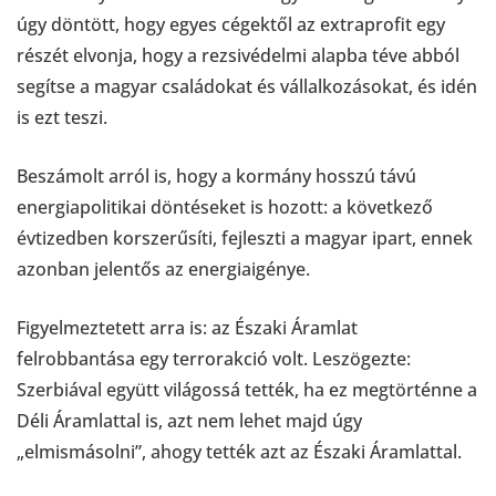
úgy döntött, hogy egyes cégektől az extraprofit egy
részét elvonja, hogy a rezsivédelmi alapba téve abból
segítse a magyar családokat és vállalkozásokat, és idén
is ezt teszi.
Beszámolt arról is, hogy a kormány hosszú távú
energiapolitikai döntéseket is hozott: a következő
évtizedben korszerűsíti, fejleszti a magyar ipart, ennek
azonban jelentős az energiaigénye.
Figyelmeztetett arra is: az Északi Áramlat
felrobbantása egy terrorakció volt. Leszögezte:
Szerbiával együtt világossá tették, ha ez megtörténne a
Déli Áramlattal is, azt nem lehet majd úgy
„elmismásolni”, ahogy tették azt az Északi Áramlattal.