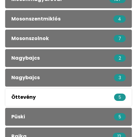
Mosonszentmiklós
4
Mosonszolnok
7
Nagybajcs
2
Nagybajcs
3
Öttevény
5
Püski
5
Rajka
12