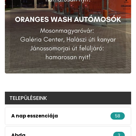
TELEPÜLÉSEINK
A nap esszenciája
58
Abda
3