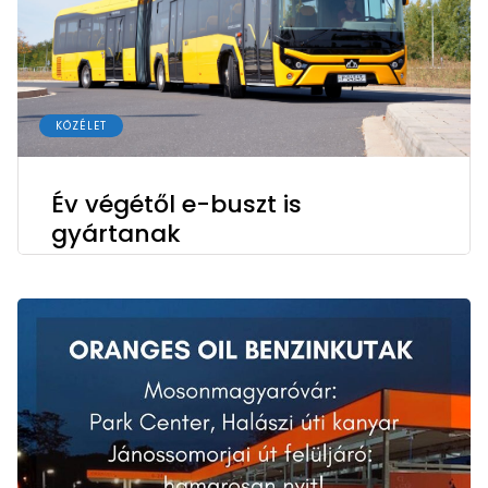
KÖZÉLET
Év végétől e-buszt is
gyártanak