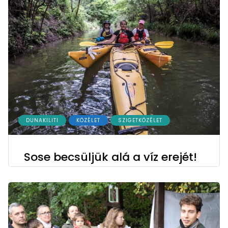
DUNAKILITI
KÖZÉLET
SZIGETKÖZÉLET
Sose becsüljük alá a víz erejét!