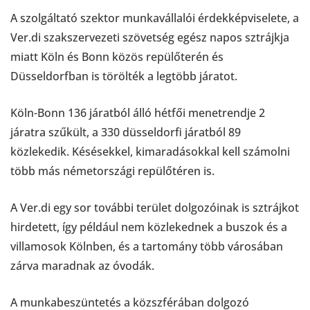
A szolgáltató szektor munkavállalói érdekképviselete, a
Ver.di szakszervezeti szövetség egész napos sztrájkja
miatt Köln és Bonn közös repülőterén és
Düsseldorfban is törölték a legtöbb járatot.
Köln-Bonn 136 járatból álló hétfői menetrendje 2
járatra szűkült, a 330 düsseldorfi járatból 89
közlekedik. Késésekkel, kimaradásokkal kell számolni
több más németországi repülőtéren is.
A Ver.di egy sor további terület dolgozóinak is sztrájkot
hirdetett, így például nem közlekednek a buszok és a
villamosok Kölnben, és a tartomány több városában
zárva maradnak az óvodák.
A munkabeszüntetés a közszférában dolgozó