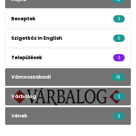
Receptek
3
Szigetköz in English
5
Települések
3
Vámosszabadi
18
Várbalog
3
Vének
3