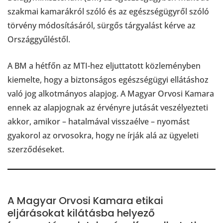
szakmai kamarákról szóló és az egészségügyről szóló
törvény módosításáról, sürgős tárgyalást kérve az
Országgyűléstől.
A BM a hétfőn az MTI-hez eljuttatott közleményben
kiemelte, hogy a biztonságos egészségügyi ellátáshoz
való jog alkotmányos alapjog. A Magyar Orvosi Kamara
ennek az alapjognak az érvényre jutását veszélyezteti
akkor, amikor – hatalmával visszaélve – nyomást
gyakorol az orvosokra, hogy ne írják alá az ügyeleti
szerződéseket.
A Magyar Orvosi Kamara etikai
eljárásokat kilátásba helyező