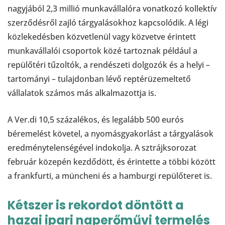
nagyjából 2,3 millió munkavállalóra vonatkozó kollektív
szerződésről zajló tárgyalásokhoz kapcsolódik. A légi
közlekedésben közvetlenül vagy közvetve érintett
munkavállalói csoportok közé tartoznak például a
repülőtéri tűzoltók, a rendészeti dolgozók és a helyi –
tartományi – tulajdonban lévő reptérüzemeltető
vállalatok számos más alkalmazottja is.
A Ver.di 10,5 százalékos, és legalább 500 eurós
béremelést követel, a nyomásgyakorlást a tárgyalások
eredménytelenségével indokolja. A sztrájksorozat
február közepén kezdődött, és érintette a többi között
a frankfurti, a müncheni és a hamburgi repülőteret is.
Kétszer is rekordot döntött a
hazai ipari naperőművi termelés