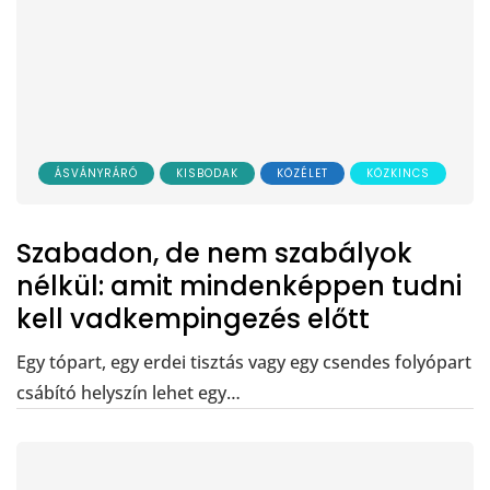
ÁSVÁNYRÁRÓ
KISBODAK
KÖZÉLET
KÖZKINCS
Szabadon, de nem szabályok
nélkül: amit mindenképpen tudni
kell vadkempingezés előtt
Egy tópart, egy erdei tisztás vagy egy csendes folyópart
csábító helyszín lehet egy…