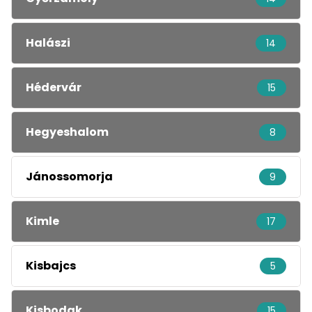
Halászi
14
Hédervár
15
Hegyeshalom
8
Jánossomorja
9
Kimle
17
Kisbajcs
5
Kisbodak
15