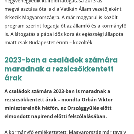
negyvenegyedik külföldi látogatása 2013-as
megválasztása óta, aki a Vatikán Állam vezetőjeként
érkezik Magyarországra. A már magyarul is közölt
program szerint fogadja őt az államfő és a kormányfő
is. A látogatás a pápa idős kora és egészségi állapota
miatt csak Budapestet érinti – közölték.
2023-ban a családok számára
maradnak a rezsicsökkentett
árak
A családok számára 2023-ban is maradnak a
rezsicsökkentett árak – mondta Orbán Viktor
miniszterelnök hétfőn, az Országgyűlés előtt
elmondott napirend előtti felszólalásában.
A kormányfő emlékeztetett: Magyarország már tavaly