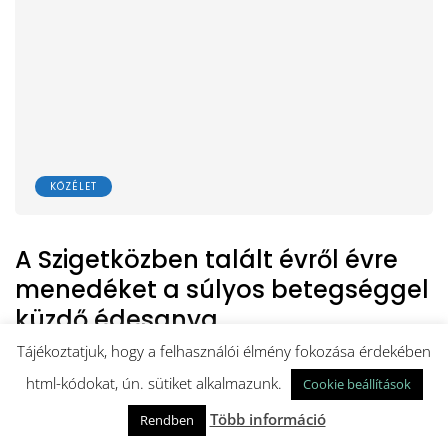
KÖZÉLET
A Szigetközben talált évről évre
menedéket a súlyos betegséggel
küzdő édesanya
Tájékoztatjuk, hogy a felhasználói élmény fokozása érdekében
A 4. stádiumú neuroendokrin hasnyálmirigyrákkal élő
html-kódokat, ún. sütiket alkalmazunk.
Cookie beállítások
Dömötör Fanni nagyjából egy éve…
Több információ
Rendben