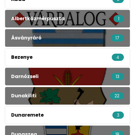
Albertkázmérpuszta
1
Ásványráró
17
Bezenye
4
Darnózseli
13
Dunakiliti
22
Dunaremete
3
Dunaszeg
18