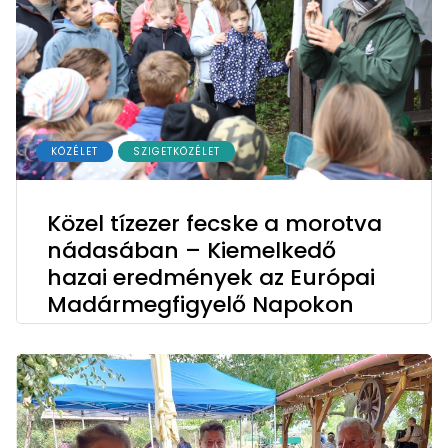
KÖZÉLET
SZIGETKÖZÉLET
Közel tízezer fecske a morotva
nádasában – Kiemelkedő
hazai eredmények az Európai
Madármegfigyelő Napokon