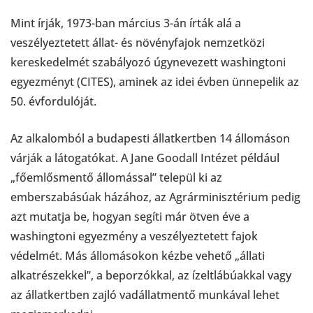
Mint írják, 1973-ban március 3-án írták alá a
veszélyeztetett állat- és növényfajok nemzetközi
kereskedelmét szabályozó úgynevezett washingtoni
egyezményt (CITES), aminek az idei évben ünnepelik az
50. évfordulóját.
Az alkalomból a budapesti állatkertben 14 állomáson
várják a látogatókat. A Jane Goodall Intézet például
„főemlősmentő állomással” települ ki az
emberszabásúak házához, az Agrárminisztérium pedig
azt mutatja be, hogyan segíti már ötven éve a
washingtoni egyezmény a veszélyeztetett fajok
védelmét. Más állomásokon kézbe vehető „állati
alkatrészekkel”, a beporzókkal, az ízeltlábúakkal vagy
az állatkertben zajló vadállatmentő munkával lehet