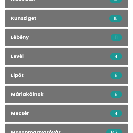
Kunsziget
16
Lébény
11
Levél
4
Lipót
8
Máriakálnok
8
Mecsér
4
Mosonmagyaróvár
147