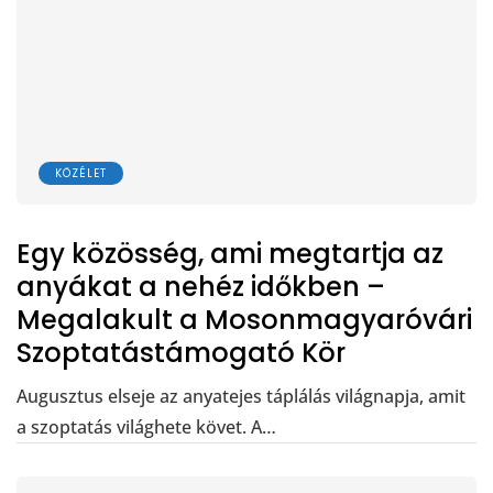
KÖZÉLET
Egy közösség, ami megtartja az
anyákat a nehéz időkben –
Megalakult a Mosonmagyaróvári
Szoptatástámogató Kör
Augusztus elseje az anyatejes táplálás világnapja, amit
a szoptatás világhete követ. A…