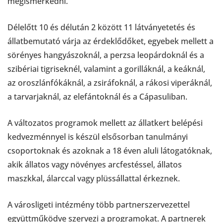
megismerkedni.
Délelőtt 10 és délután 2 között 11 látványetetés és
állatbemutató várja az érdeklődőket, egyebek mellett a
sörényes hangyászoknál, a perzsa leopárdoknál és a
szibériai tigriseknél, valamint a gorilláknál, a keáknál,
az oroszlánfókáknál, a zsiráfoknál, a rákosi viperáknál,
a tarvarjaknál, az elefántoknál és a Cápasuliban.
A változatos programok mellett az állatkert belépési
kedvezménnyel is készül elsősorban tanulmányi
csoportoknak és azoknak a 18 éven aluli látogatóknak,
akik állatos vagy növényes arcfestéssel, állatos
maszkkal, álarccal vagy plüssállattal érkeznek.
A városligeti intézmény több partnerszervezettel
együttműködve szervezi a programokat. A partnerek