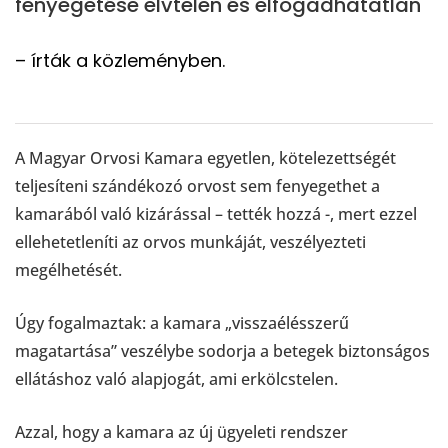
fenyegetése elvtelen és elfogadhatatlan
– írták a közleményben.
A Magyar Orvosi Kamara egyetlen, kötelezettségét
teljesíteni szándékozó orvost sem fenyegethet a
kamarából való kizárással – tették hozzá -, mert ezzel
ellehetetleníti az orvos munkáját, veszélyezteti
megélhetését.
Úgy fogalmaztak: a kamara „visszaélésszerű
magatartása” veszélybe sodorja a betegek biztonságos
ellátáshoz való alapjogát, ami erkölcstelen.
Azzal, hogy a kamara az új ügyeleti rendszer