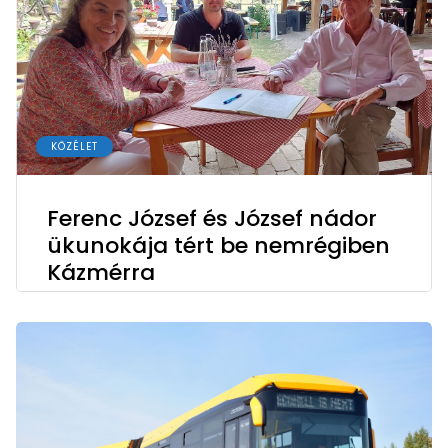
KÖZÉLET
Ferenc József és József nádor
ükunokája tért be nemrégiben
Kázmérra