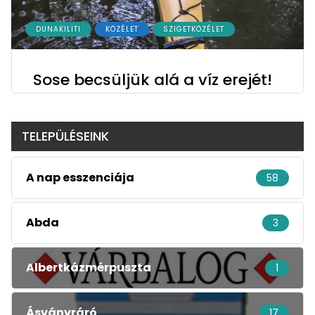
DUNAKILITI
KÖZÉLET
SZIGETKÖZÉLET
Sose becsüljük alá a víz erejét!
TELEPÜLÉSEINK
A nap esszenciája
58
Abda
3
Albertkázmérpuszta
1
Ásványráró
17