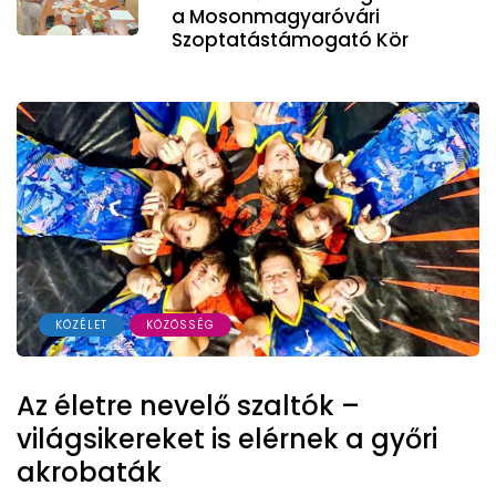
a Mosonmagyaróvári
Szoptatástámogató Kör
KÖZÉLET
KÖZÖSSÉG
Az életre nevelő szaltók –
világsikereket is elérnek a győri
akrobaták