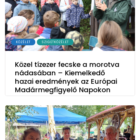
KÖZÉLET
SZIGETKÖZÉLET
Közel tízezer fecske a morotva
nádasában – Kiemelkedő
hazai eredmények az Európai
Madármegfigyelő Napokon