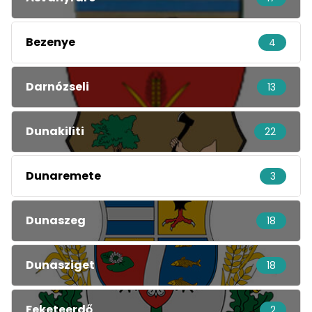
Bezenye
4
Darnózseli
13
Dunakiliti
22
Dunaremete
3
Dunaszeg
18
Dunasziget
18
Feketeerdő
2