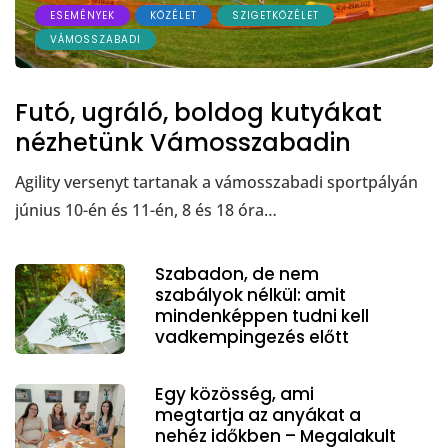
ESEMÉNYEK
KÖZÉLET
SZIGETKÖZÉLET
VÁMOSSZABADI
Futó, ugráló, boldog kutyákat
nézhetünk Vámosszabadin
Agility versenyt tartanak a vámosszabadi sportpályán
június 10-én és 11-én, 8 és 18 óra…
Szabadon, de nem
szabályok nélkül: amit
mindenképpen tudni kell
vadkempingezés előtt
Egy közösség, ami
megtartja az anyákat a
nehéz időkben – Megalakult