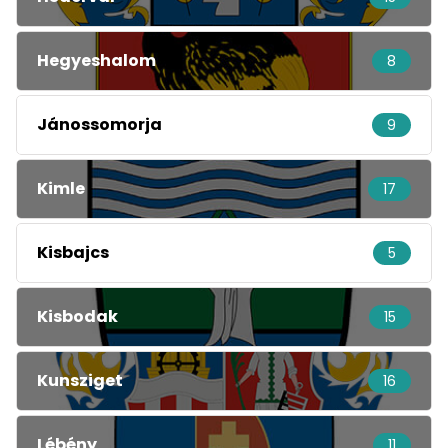
Hegyeshalom
8
Jánossomorja
9
Kimle
17
Kisbajcs
5
Kisbodak
15
Kunsziget
16
Lébény
11