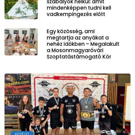
szabályok nélkül: amit
mindenképpen tudni kell
vadkempingezés előtt
Egy közösség, ami
megtartja az anyákat a
nehéz időkben – Megalakult
a Mosonmagyaróvári
Szoptatástámogató Kör
KÖZÉLET