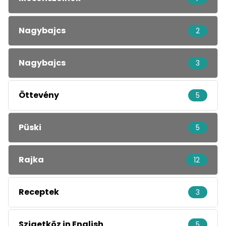
Nagybajcs
2
Nagybajcs
3
Öttevény
5
Püski
5
Rajka
12
Receptek
3
Szigetköz in English
5