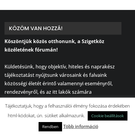
KÖZÖM VAN HOZZÁ!
Köszöntjük közös otthonunk, a Szigetköz
közéletének fórumán!
⠀
Küldetésünk, hogy objektív, hiteles és naprakész
tájékoztatást nyújtsunk városaink és falvaink
közösségi életét érintő valamennyi eseményről,
rendezvényről, és az itt lakók számára
legfontosabb hírekről!
Tájékoztatjuk, hogy a felhasználói élmény fokozása érdekében
⠀
html-kódokat, ún. sütiket alkalmazunk.
Cookie beállítások
KÖZösségi, KÖZéleti, KÖZlekedési és KÖZérdekű
információk egy helyen!
Több információ
Rendben
⠀