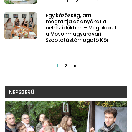
Egy közösség, ami
megtartja az anyákat a
nehéz időkben – Megalakult
a Mosonmagyaróvári
Szoptatástámogató Kör
1
2
»
NÉPSZERŰ