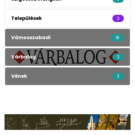
Települések
3
Vámosszabadi
18
Várbalog
3
Vének
3