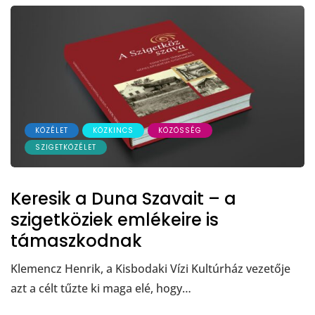
KÖZÉLET
KÖZKINCS
KÖZÖSSÉG
SZIGETKÖZÉLET
Keresik a Duna Szavait – a
szigetköziek emlékeire is
támaszkodnak
Klemencz Henrik, a Kisbodaki Vízi Kultúrház vezetője
azt a célt tűzte ki maga elé, hogy…