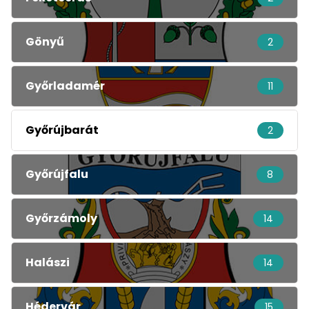
Gönyű
2
Győrladamér
11
Győrújbarát
2
Győrújfalu
8
Győrzámoly
14
Halászi
14
Hédervár
15