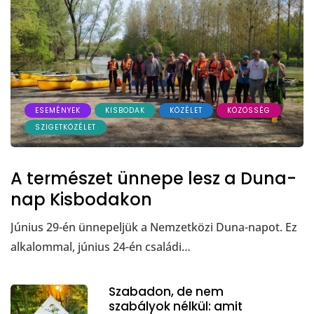
ESEMÉNYEK
KISBODAK
KÖZÉLET
KÖZÖSSÉG
SZIGETKÖZÉLET
A természet ünnepe lesz a Duna-
nap Kisbodakon
Június 29-én ünnepeljük a Nemzetközi Duna-napot. Ez
alkalommal, június 24-én családi…
Szabadon, de nem
szabályok nélkül: amit