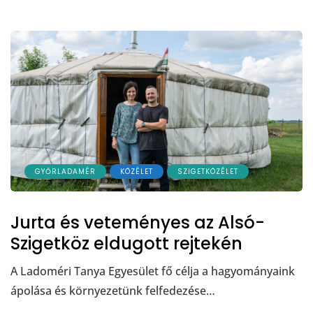
GYŐRLADAMÉR
KÖZÉLET
SZIGETKÖZÉLET
Jurta és veteményes az Alsó-
Szigetköz eldugott rejtekén
A Ladoméri Tanya Egyesület fő célja a hagyományaink
ápolása és környezetünk felfedezése…