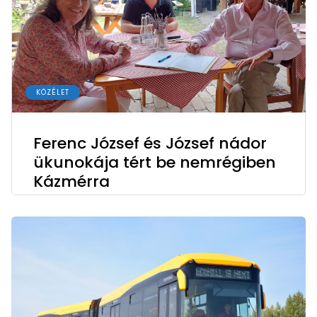
KÖZÉLET
Ferenc József és József nádor
ükunokája tért be nemrégiben
Kázmérra