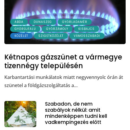
ABDA
DUNASZEG
GYŐRLADAMÉR
GYŐRÚJFALU
GYŐRZÁMOLY
KISBAJCS
KÖZÉLET
SZIGETKÖZÉLET
VÁMOSSZABADI
Kétnapos gázszünet a vármegye
tizennégy településén
Karbantartási munkálatok miatt negyvennyolc órán át
szünetel a földgázszolgáltatás a…
Szabadon, de nem
szabályok nélkül: amit
mindenképpen tudni kell
vadkempingezés előtt