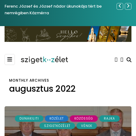
Ferenc József és József nádor ükunokája tért be
Év végétől 
nemrégiben Kázmérra
MONTHLY ARCHIVES
augusztus 2022
DUNAKILITI
KÖZÉLET
KÖZÖSSÉG
RAJKA
SZIGETKÖZÉLET
VÉNEK