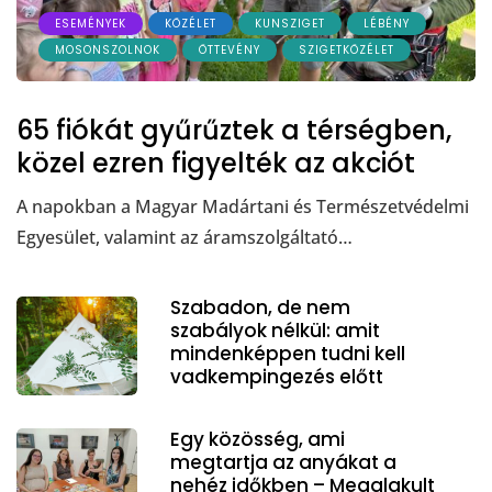
ESEMÉNYEK
KÖZÉLET
KUNSZIGET
LÉBÉNY
MOSONSZOLNOK
ÖTTEVÉNY
SZIGETKÖZÉLET
65 fiókát gyűrűztek a térségben,
közel ezren figyelték az akciót
A napokban a Magyar Madártani és Természetvédelmi
Egyesület, valamint az áramszolgáltató…
Szabadon, de nem
szabályok nélkül: amit
mindenképpen tudni kell
vadkempingezés előtt
Egy közösség, ami
megtartja az anyákat a
nehéz időkben – Megalakult