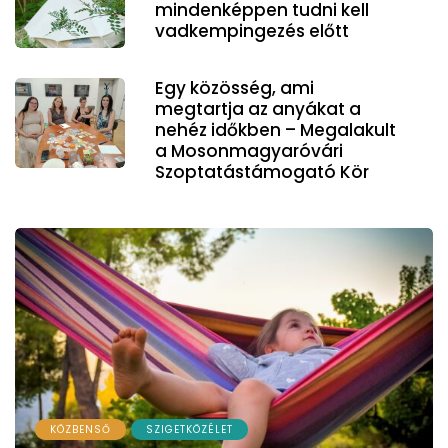
mindenképpen tudni kell
vadkempingezés előtt
Egy közösség, ami
megtartja az anyákat a
nehéz időkben – Megalakult
a Mosonmagyaróvári
Szoptatástámogató Kör
KÖZBENSŐ
SZIGETKÖZÉLET