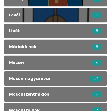
Levél
4
Lipót
8
Máriakálnok
8
Mecsér
4
Mosonmagyaróvár
147
Mosonszentmiklós
4
Mosonszolnok
7