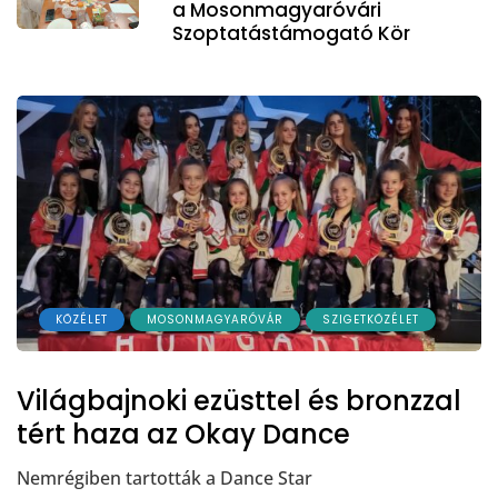
a Mosonmagyaróvári
Szoptatástámogató Kör
KÖZÉLET
MOSONMAGYARÓVÁR
SZIGETKÖZÉLET
Világbajnoki ezüsttel és bronzzal
tért haza az Okay Dance
Nemrégiben tartották a Dance Star