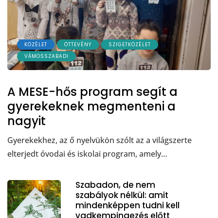
KÖZÉLET
ÖTTEVÉNY
SZIGETKÖZÉLET
VÁMOSSZABADI
A MESE-hős program segít a
gyerekeknek megmenteni a
nagyit
Gyerekekhez, az ő nyelvükön szólt az a világszerte
elterjedt óvodai és iskolai program, amely…
Szabadon, de nem
szabályok nélkül: amit
mindenképpen tudni kell
vadkempingezés előtt