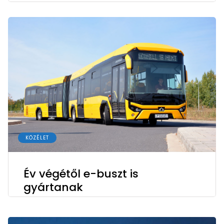
KÖZÉLET
Év végétől e-buszt is
gyártanak