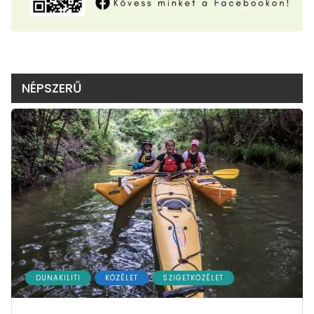
NÉPSZERŰ
DUNAKILITI
KÖZÉLET
SZIGETKÖZÉLET