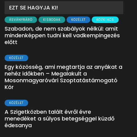
EZT SE HAGYJA KI!
ÁSVÁNYRÁRÓ
KISBODAK
KÖZÉLET
KÖZKINCS
Szabadon, de nem szabályok nélkül: amit
mindenképpen tudni kell vadkempingezés
előtt
KÖZÉLET
Egy közösség, ami megtartja az anyákat a
nehéz időkben – Megalakult a
Mosonmagyaróvári Szoptatástámogató
Kör
KÖZÉLET
A Szigetközben talált évről évre
menedéket a súlyos betegséggel küzdő
édesanya