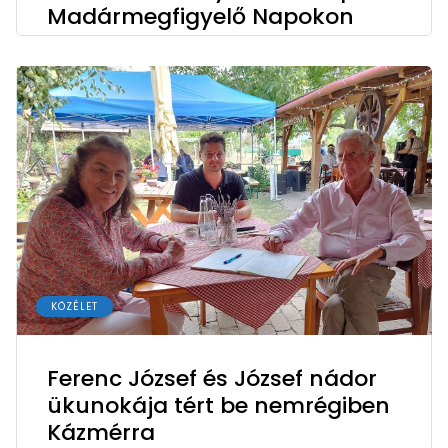
Madármegfigyelő Napokon
KÖZÉLET
Ferenc József és József nádor
ükunokája tért be nemrégiben
Kázmérra