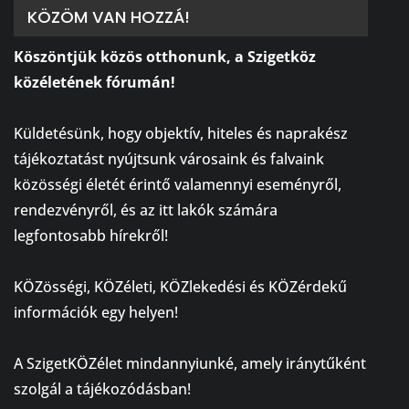
KÖZÖM VAN HOZZÁ!
Köszöntjük közös otthonunk, a Szigetköz
közéletének fórumán!
⠀
Küldetésünk, hogy objektív, hiteles és naprakész
tájékoztatást nyújtsunk városaink és falvaink
közösségi életét érintő valamennyi eseményről,
rendezvényről, és az itt lakók számára
legfontosabb hírekről!
⠀
KÖZösségi, KÖZéleti, KÖZlekedési és KÖZérdekű
információk egy helyen!
⠀
A SzigetKÖZélet mindannyiunké, amely iránytűként
szolgál a tájékozódásban!