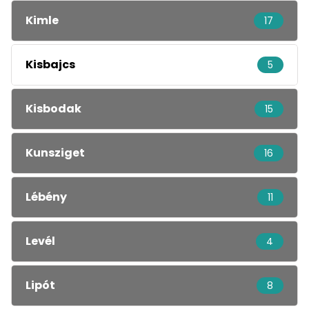
Kimle
17
Kisbajcs
5
Kisbodak
15
Kunsziget
16
Lébény
11
Levél
4
Lipót
8