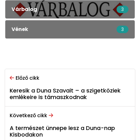
Várbalog
3
Vének
3
Előző cikk
Keresik a Duna Szavait – a szigetköziek
emlékeire is támaszkodnak
Következő cikk
A természet ünnepe lesz a Duna-nap
Kisbodakon