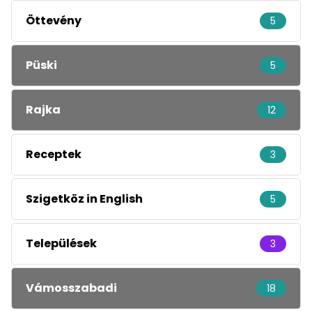
Öttevény
5
Püski
5
Rajka
12
Receptek
3
Szigetköz in English
5
Települések
3
Vámosszabadi
18