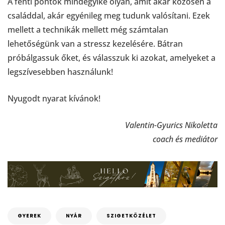
A fenti pontok mindegyike olyan, amit akár közösen a
családdal, akár egyénileg meg tudunk valósítani. Ezek
mellett a technikák mellett még számtalan
lehetőségünk van a stressz kezelésére. Bátran
próbálgassuk őket, és válasszuk ki azokat, amelyeket a
legszívesebben használunk!
Nyugodt nyarat kívánok!
Valentin-Gyurics Nikoletta
coach és mediátor
GYEREK
NYÁR
SZIGETKÖZÉLET