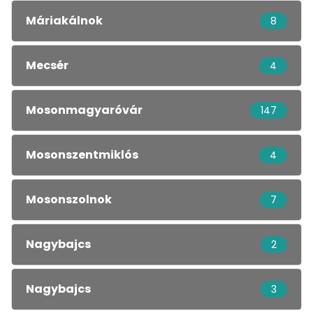
Máriakálnok
8
Mecsér
4
Mosonmagyaróvár
147
Mosonszentmiklós
4
Mosonszolnok
7
Nagybajcs
2
Nagybajcs
3