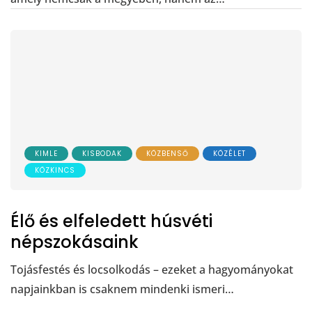
KIMLE
KISBODAK
KÖZBENSŐ
KÖZÉLET
KÖZKINCS
Élő és elfeledett húsvéti
népszokásaink
Tojásfestés és locsolkodás – ezeket a hagyományokat
napjainkban is csaknem mindenki ismeri…