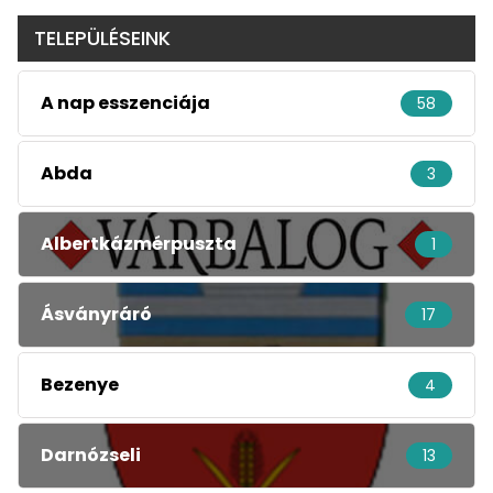
TELEPÜLÉSEINK
A nap esszenciája
58
Abda
3
Albertkázmérpuszta
1
Ásványráró
17
Bezenye
4
Darnózseli
13