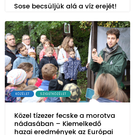
Sose becsüljük alá a víz erejét!
KÖZÉLET
SZIGETKÖZÉLET
Közel tízezer fecske a morotva
nádasában – Kiemelkedő
hazai eredmények az Európai