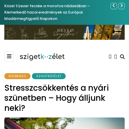
Közel tízezer fecske a morotva nádasában –
Ferenc Józs
Kiemelkedő hazai eredmények az Európai
nemrégibe
Madármegfigyelő Napokon
KÖZBENSŐ
SZIGETKÖZÉLET
Stresszcsökkentés a nyári
szünetben – Hogy álljunk
neki?