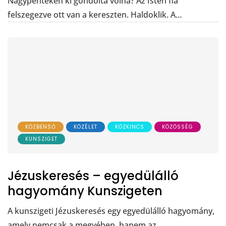
Nagypénteken ki gondolta volna? Az Isten fia
felszegezve ott van a kereszten. Haldoklik. A…
KÖZBENSŐ
KÖZÉLET
KÖZKINCS
KÖZÖSSÉG
KUNSZIGET
Jézuskeresés – egyedülálló
hagyomány Kunszigeten
A kunszigeti Jézuskeresés egy egyedülálló hagyomány,
amely nemcsak a megyében, hanem az…