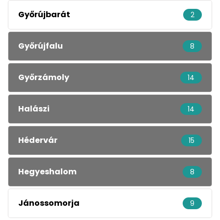
Győrújbarát
2
Győrújfalu
8
Győrzámoly
14
Halászi
14
Hédervár
15
Hegyeshalom
8
Jánossomorja
9