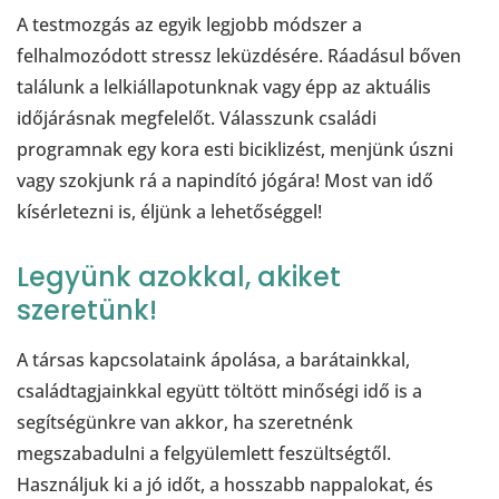
A testmozgás az egyik legjobb módszer a
felhalmozódott stressz leküzdésére. Ráadásul bőven
találunk a lelkiállapotunknak vagy épp az aktuális
időjárásnak megfelelőt. Válasszunk családi
programnak egy kora esti biciklizést, menjünk úszni
vagy szokjunk rá a napindító jógára! Most van idő
kísérletezni is, éljünk a lehetőséggel!
Legyünk azokkal, akiket
szeretünk!
A társas kapcsolataink ápolása, a barátainkkal,
családtagjainkkal együtt töltött minőségi idő is a
segítségünkre van akkor, ha szeretnénk
megszabadulni a felgyülemlett feszültségtől.
Használjuk ki a jó időt, a hosszabb nappalokat, és