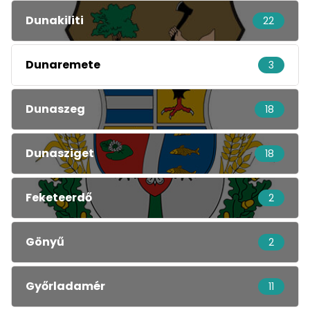
Dunakiliti
22
Dunaremete
3
Dunaszeg
18
Dunasziget
18
Feketeerdő
2
Gönyű
2
Győrladamér
11