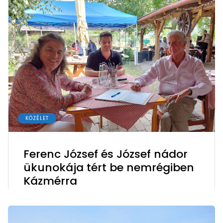
KÖZÉLET
Ferenc József és József nádor
ükunokája tért be nemrégiben
Kázmérra