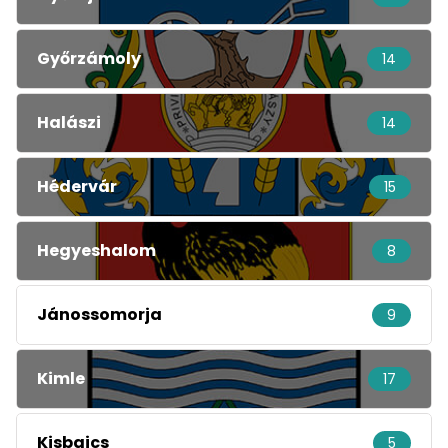
Győrzámoly
14
Halászi
14
Hédervár
15
Hegyeshalom
8
Jánossomorja
9
Kimle
17
Kisbajcs
5