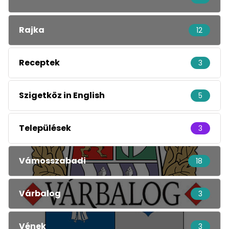
Rajka
12
Receptek
3
Szigetköz in English
5
Települések
3
Vámosszabadi
18
Várbalog
3
Vének
3