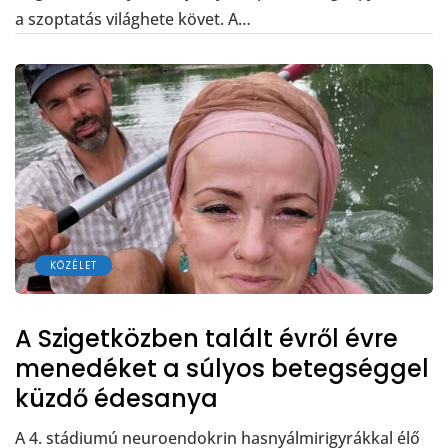
a szoptatás világhete követ. A…
KÖZÉLET
A Szigetközben talált évről évre
menedéket a súlyos betegséggel
küzdő édesanya
A 4. stádiumú neuroendokrin hasnyálmirigyrákkal élő