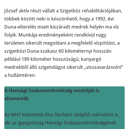
József aktív részt vállalt a Szigetköz rehabilitációjában,
többek között neki is köszönhető, hogy a 1992. évi
Duna-elterelés miatt kiszáradt medrek helyén ma víz
folyik. Munkája eredményeként rendkívül nagy
területen sikerült megoldani a megfelelő vízpótlást, a
szigetközi Duna-szakasz 60 kilométernyi hosszán
például 189 kilométer hosszúságú, kanyargó
medrekből álló szigetvilágot sikerült „visszavarázsolni”
a hullámtéren.
A Hansági Szakaszmérnökség vezetőjét is
elismerték
Az MHT kitüntette Kiss Norbert vízépítő mérnököt is,
aki az igazgatóság Hansági Szakaszmérnökségének