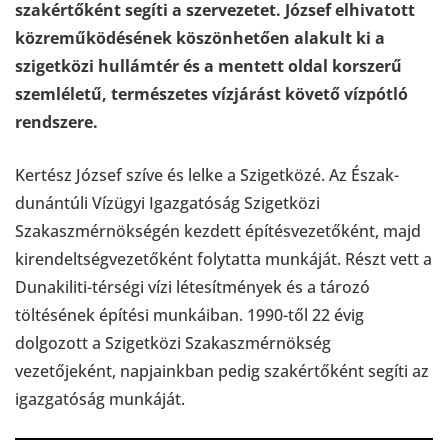
szakértőként segíti a szervezetet. József elhivatott
közreműködésének köszönhetően alakult ki a
szigetközi hullámtér és a mentett oldal korszerű
szemléletű, természetes vízjárást követő vízpótló
rendszere.
Kertész József szíve és lelke a Szigetközé. Az Észak-
dunántúli Vízügyi Igazgatóság Szigetközi
Szakaszmérnökségén kezdett építésvezetőként, majd
kirendeltségvezetőként folytatta munkáját. Részt vett a
Dunakiliti-térségi vízi létesítmények és a tározó
töltésének építési munkáiban. 1990-től 22 évig
dolgozott a Szigetközi Szakaszmérnökség
vezetőjeként, napjainkban pedig szakértőként segíti az
igazgatóság munkáját.