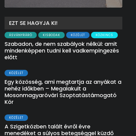
EZT SE HAGYJA KI!
ÁSVÁNYRÁRÓ
KISBODAK
KÖZÉLET
KÖZKINCS
Szabadon, de nem szabályok nélkül: amit
mindenképpen tudni kell vadkempingezés
előtt
KÖZÉLET
Egy közösség, ami megtartja az anyákat a
nehéz időkben – Megalakult a
Mosonmagyaróvári Szoptatástámogató
Kör
KÖZÉLET
A Szigetközben talált évről évre
menedéket a súlyos betegséggel küzdő