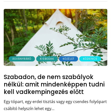
ÁSVÁNYRÁRÓ
KISBODAK
KÖZÉLET
KÖZKINCS
Szabadon, de nem szabályok
nélkül: amit mindenképpen tudni
kell vadkempingezés előtt
Egy tópart, egy erdei tisztás vagy egy csendes folyópart
csábító helyszín lehet egy…