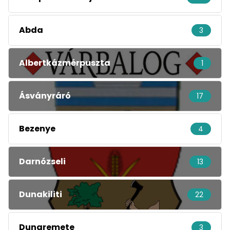
Abda
3
Albertkázmérpuszta
1
Ásványráró
17
Bezenye
4
Darnózseli
13
Dunakiliti
22
Dunaremete
3