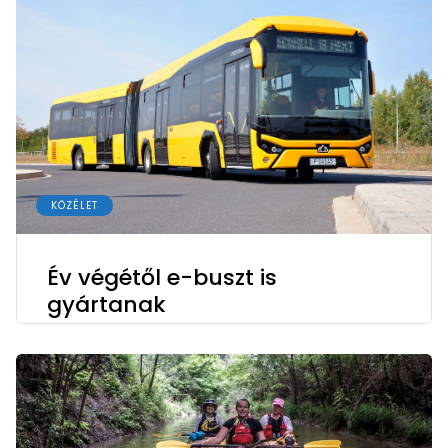
KÖZÉLET
Év végétől e-buszt is
gyártanak