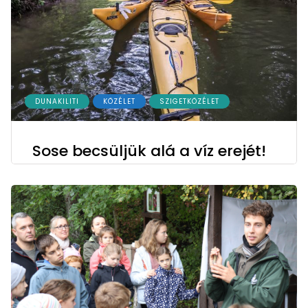
DUNAKILITI
KÖZÉLET
SZIGETKÖZÉLET
Sose becsüljük alá a víz erejét!