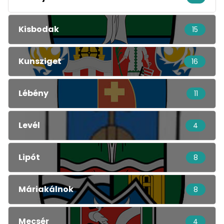
Kisbodak
15
Kunsziget
16
Lébény
11
Levél
4
Lipót
8
Máriakálnok
8
Mecsér
4