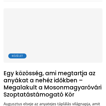
KÖZÉLET
Egy közösség, ami megtartja az
anyákat a nehéz időkben –
Megalakult a Mosonmagyaróvári
Szoptatástámogató Kör
Augusztus elseje az anyatejes táplálás világnapja, amit