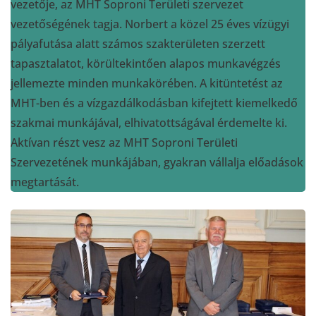
vezetője, az MHT Soproni Területi szervezet
vezetőségének tagja. Norbert a közel 25 éves vízügyi
pályafutása alatt számos szakterületen szerzett
tapasztalatot, körültekintően alapos munkavégzés
jellemezte minden munkakörében. A kitüntetést az
MHT-ben és a vízgazdálkodásban kifejtett kiemelkedő
szakmai munkájával, elhivatottságával érdemelte ki.
Aktívan részt vesz az MHT Soproni Területi
Szervezetének munkájában, gyakran vállalja előadások
megtartását.