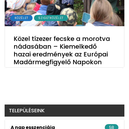
KÖZÉLET
SZIGETKÖZÉLET
Közel tízezer fecske a morotva
nádasában – Kiemelkedő
hazai eredmények az Európai
Madármegfigyelő Napokon
TELEPÜLÉSEINK
A nap esszenciája
58