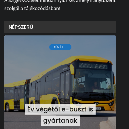
A SzigetKÖZélet mindannyiunké, amely iránytűként
szolgál a tájékozódásban!
NÉPSZERŰ
KÖZÉLET
Év végétől e-buszt is
gyártanak