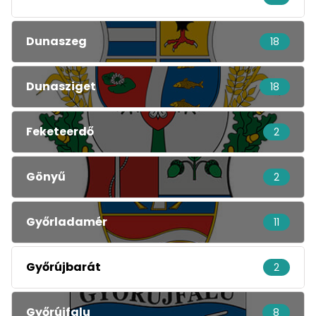
Dunaszeg
18
Dunasziget
18
Feketeerdő
2
Gönyű
2
Győrladamér
11
Győrújbarát
2
Győrújfalu
8