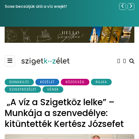
Sose becsüljük alá a víz erejét!
Közel tíze
Kiemelkedő
Madármegf
DUNAKILITI
KÖZÉLET
KÖZÖSSÉG
RAJKA
SZIGETKÖZÉLET
VÉNEK
„A víz a Szigetköz lelke” –
Munkája a szenvedélye:
kitüntették Kertész Józsefet