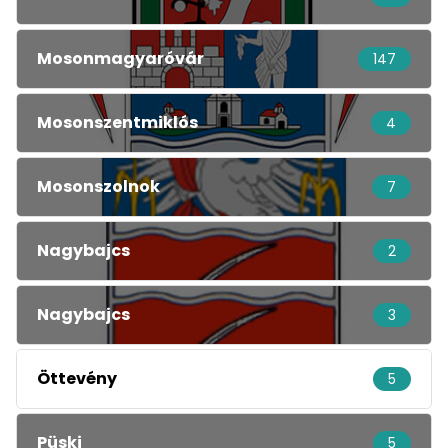
Mosonmagyaróvár
147
Mosonszentmiklós
4
Mosonszolnok
7
Nagybajcs
2
Nagybajcs
3
Öttevény
5
Püski
5