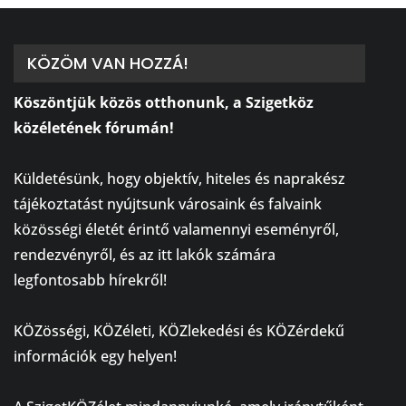
KÖZÖM VAN HOZZÁ!
Köszöntjük közös otthonunk, a Szigetköz
közéletének fórumán!
⠀
Küldetésünk, hogy objektív, hiteles és naprakész
tájékoztatást nyújtsunk városaink és falvaink
közösségi életét érintő valamennyi eseményről,
rendezvényről, és az itt lakók számára
legfontosabb hírekről!
⠀
KÖZösségi, KÖZéleti, KÖZlekedési és KÖZérdekű
információk egy helyen!
⠀