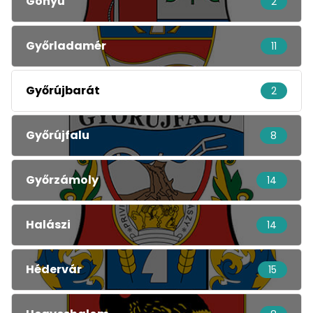
Gönyű
2
Győrladamér
11
Győrújbarát
2
Győrújfalu
8
Győrzámoly
14
Halászi
14
Hédervár
15