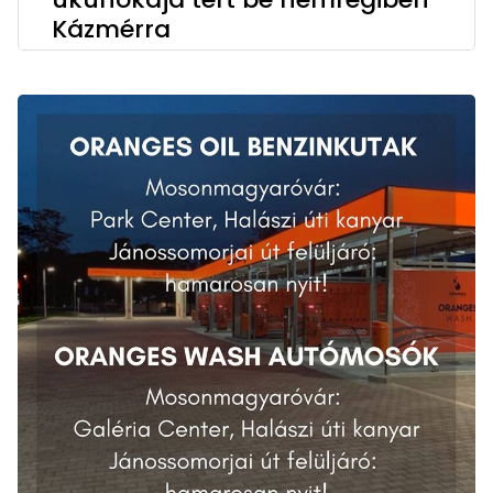
Kázmérra