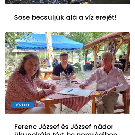
Sose becsüljük alá a víz erejét!
KÖZÉLET
Ferenc József és József nádor
ükunokája tért be nemrégiben