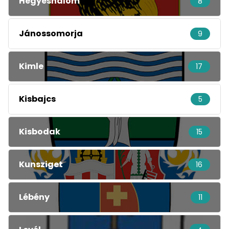
Hegyeshalom
8
Jánossomorja
9
Kimle
17
Kisbajcs
5
Kisbodak
15
Kunsziget
16
Lébény
11