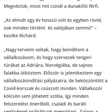
Megnéztük, most mit csinál a dunakiliti férfi.
„Az elmúlt egy év hosszú volt és egyben rövid,
sok minden történt és valójában semmi!” –
kezdte Richárd.
„Nagy terveim voltak, hogy beindítom a
vállalkozásom, és hogy szervezek tengeri
túrákat az Adriára, Norvégiába, de sajnos
falakba ütköztem. Először is jelentkeztem egy
vállalkozásindítási pályázatra, de beköszöntött a
Covid-korszak és csúszott minden. Vállalkozói
kölcsön sem jöhetett szóba, így minden
felszerelést önerőből, családi és baráti
segítséggel próbáltunk megoldani. Sajnos a