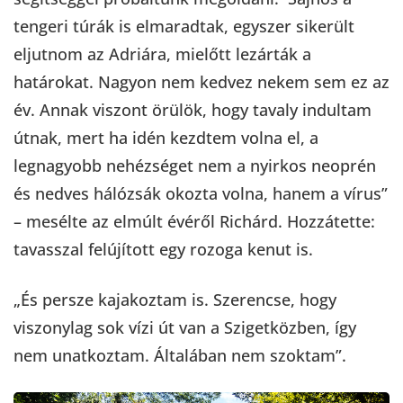
tengeri túrák is elmaradtak, egyszer sikerült
eljutnom az Adriára, mielőtt lezárták a
határokat. Nagyon nem kedvez nekem sem ez az
év. Annak viszont örülök, hogy tavaly indultam
útnak, mert ha idén kezdtem volna el, a
legnagyobb nehézséget nem a nyirkos neoprén
és nedves hálózsák okozta volna, hanem a vírus”
– mesélte az elmúlt évéről Richárd. Hozzátette:
tavasszal felújított egy rozoga kenut is.
„És persze kajakoztam is. Szerencse, hogy
viszonylag sok vízi út van a Szigetközben, így
nem unatkoztam. Általában nem szoktam”.