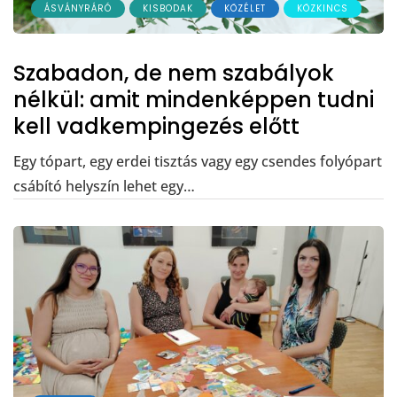
ÁSVÁNYRÁRÓ
KISBODAK
KÖZÉLET
KÖZKINCS
Szabadon, de nem szabályok
nélkül: amit mindenképpen tudni
kell vadkempingezés előtt
Egy tópart, egy erdei tisztás vagy egy csendes folyópart
csábító helyszín lehet egy…