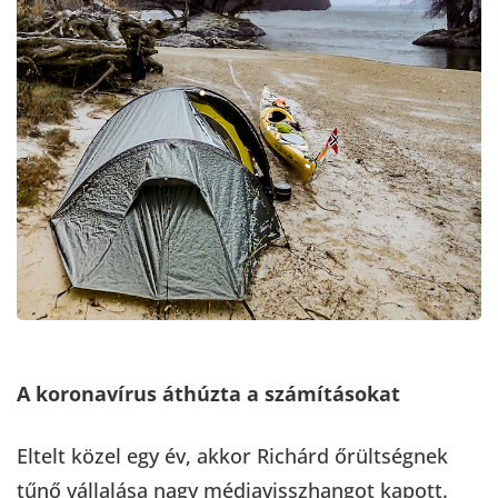
A koronavírus áthúzta a számításokat
Eltelt közel egy év, akkor Richárd őrültségnek
tűnő vállalása nagy médiavisszhangot kapott.