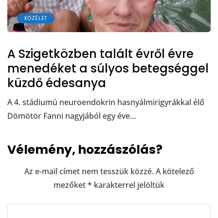
KÖZÉLET
A Szigetközben talált évről évre
menedéket a súlyos betegséggel
küzdő édesanya
A 4. stádiumú neuroendokrin hasnyálmirigyrákkal élő
Dömötör Fanni nagyjából egy éve…
Vélemény, hozzászólás?
Az e-mail címet nem tesszük közzé.
A kötelező
mezőket
*
karakterrel jelöltük