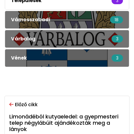
Települések
3
Vámosszabadi
18
Várbalog
3
Vének
3
Előző cikk
Limonádéból kutyaeledel: a gyepmesteri
telep négylábúit ajándékozták meg a
lányok