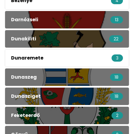
Bezenye
4
Darnózseli
13
Dunakiliti
22
Dunaremete
3
Dunaszeg
18
Dunasziget
18
Feketeerdő
2