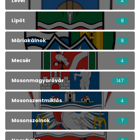
Levél
4
Lipót
8
Máriakálnok
8
Mecsér
4
Mosonmagyaróvár
147
Mosonszentmiklós
4
Mosonszolnok
7