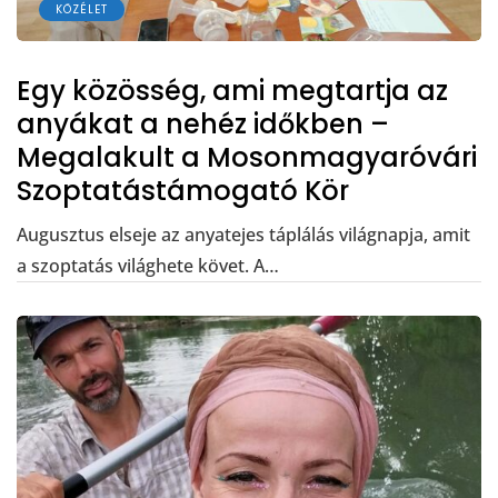
KÖZÉLET
Egy közösség, ami megtartja az
anyákat a nehéz időkben –
Megalakult a Mosonmagyaróvári
Szoptatástámogató Kör
Augusztus elseje az anyatejes táplálás világnapja, amit
a szoptatás világhete követ. A…