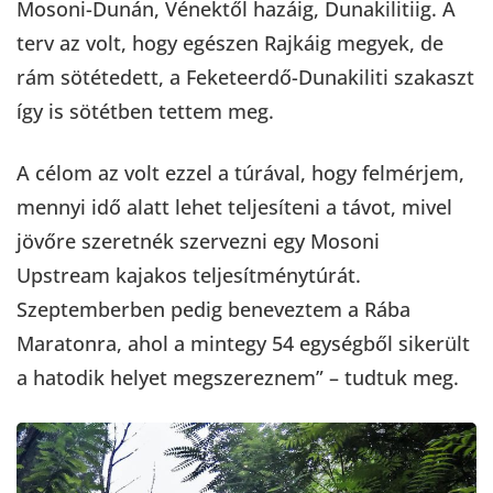
Mosoni-Dunán, Vénektől hazáig, Dunakilitiig. A
terv az volt, hogy egészen Rajkáig megyek, de
rám sötétedett, a Feketeerdő-Dunakiliti szakaszt
így is sötétben tettem meg.
A célom az volt ezzel a túrával, hogy felmérjem,
mennyi idő alatt lehet teljesíteni a távot, mivel
jövőre szeretnék szervezni egy Mosoni
Upstream kajakos teljesítménytúrát.
Szeptemberben pedig beneveztem a Rába
Maratonra, ahol a mintegy 54 egységből sikerült
a hatodik helyet megszereznem” – tudtuk meg.