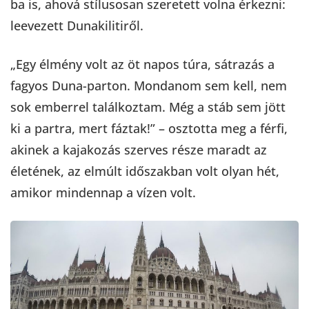
ba is, ahová stílusosan szeretett volna érkezni:
leevezett Dunakilitiről.
„Egy élmény volt az öt napos túra, sátrazás a
fagyos Duna-parton. Mondanom sem kell, nem
sok emberrel találkoztam. Még a stáb sem jött
ki a partra, mert fáztak!” – osztotta meg a férfi,
akinek a kajakozás szerves része maradt az
életének, az elmúlt időszakban volt olyan hét,
amikor mindennap a vízen volt.