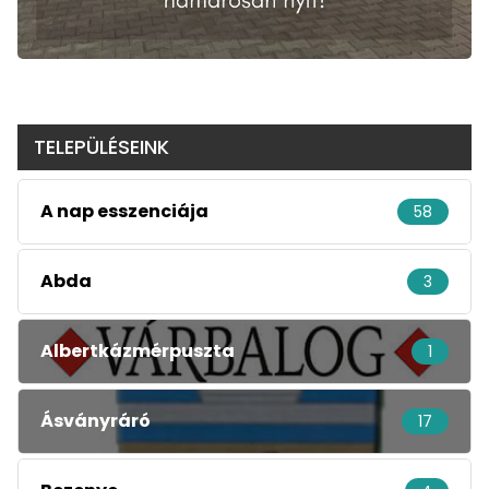
TELEPÜLÉSEINK
A nap esszenciája
58
Abda
3
Albertkázmérpuszta
1
Ásványráró
17