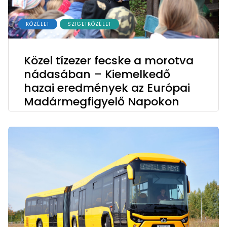
KÖZÉLET
SZIGETKÖZÉLET
Közel tízezer fecske a morotva
nádasában – Kiemelkedő
hazai eredmények az Európai
Madármegfigyelő Napokon