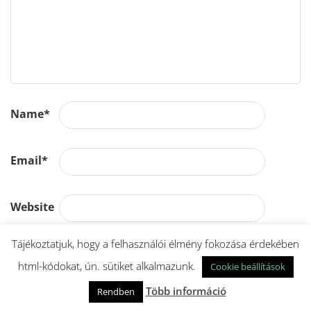
Name
*
Email
*
Website
Tájékoztatjuk, hogy a felhasználói élmény fokozása érdekében
html-kódokat, ún. sütiket alkalmazunk.
Cookie beállítások
A nevem, e-mail címem, és weboldalcímem
mentése a böngészőben a következő
Több információ
Rendben
hozzászólásomhoz.