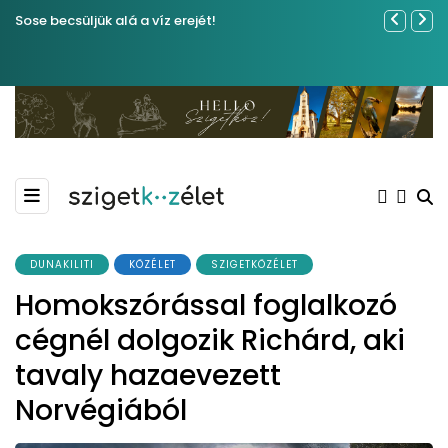
Sose becsüljük alá a víz erejét!
Ferenc Józs
nemrégibe
DUNAKILITI
KÖZÉLET
SZIGETKÖZÉLET
Homokszórással foglalkozó
cégnél dolgozik Richárd, aki
tavaly hazaevezett
Norvégiából