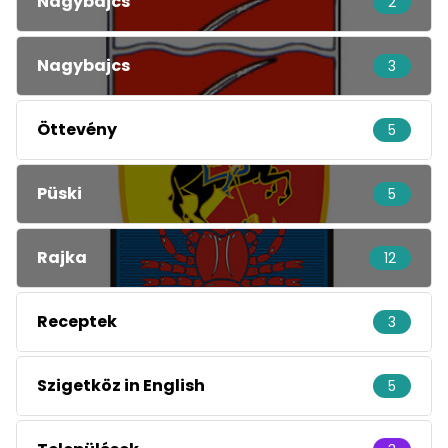
Nagybajcs
2
Nagybajcs
3
Öttevény
5
Püski
5
Rajka
12
Receptek
3
Szigetköz in English
5