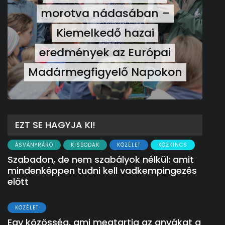
morotva nádasában –
Kiemelkedő hazai
eredmények az Európai
Madármegfigyelő Napokon
EZT SE HAGYJA KI!
ÁSVÁNYRÁRÓ
KISBODAK
KÖZÉLET
KÖZKINCS
Szabadon, de nem szabályok nélkül: amit
mindenképpen tudni kell vadkempingezés
előtt
KÖZÉLET
Egy közösség, ami megtartja az anyákat a