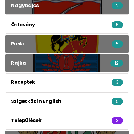
Nagybajcs
2
Öttevény
5
Püski
5
Rajka
12
Receptek
3
Szigetköz in English
5
Települések
3