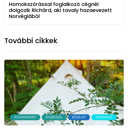
Homokszórással foglalkozó cégnél
dolgozik Richárd, aki tavaly hazaevezett
Norvégiából
További cikkek
ÁSVÁNYRÁRÓ
KISBODAK
KÖZÉLET
KÖZKINCS