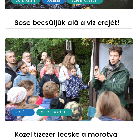
DUNAKILITI
KÖZÉLET
SZIGETKÖZÉLET
Sose becsüljük alá a víz erejét!
KÖZÉLET
SZIGETKÖZÉLET
Közel tízezer fecske a morotva