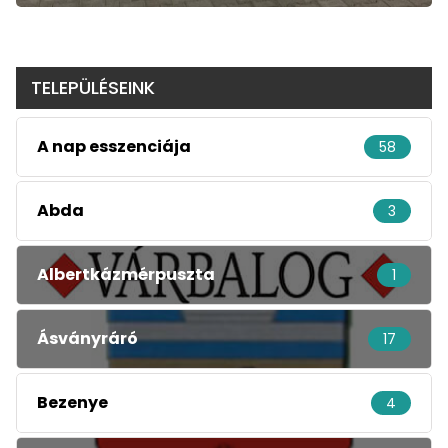
TELEPÜLÉSEINK
A nap esszenciája
58
Abda
3
Albertkázmérpuszta
1
Ásványráró
17
Bezenye
4