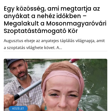
Egy közösség, ami megtartja az
anyákat a nehéz időkben –
Megalakult a Mosonmagyaróvári
Szoptatástámogató Kör
Augusztus elseje az anyatejes táplálás világnapja, amit
a szoptatás világhete követ. A…
KÖZÉLET