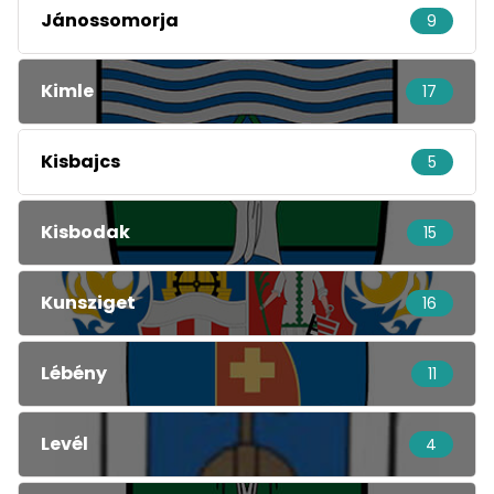
Jánossomorja
9
Kimle
17
Kisbajcs
5
Kisbodak
15
Kunsziget
16
Lébény
11
Levél
4