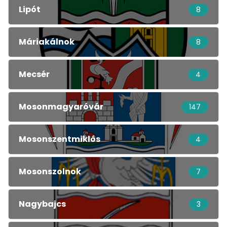
Lipót
8
Máriakálnok
8
Mecsér
4
Mosonmagyaróvár
147
Mosonszentmiklós
4
Mosonszolnok
7
Nagybajcs
3