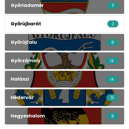
Győrladamér
11
Győrújbarát
2
Győrújfalu
8
Győrzámoly
14
Halászi
14
Hédervár
15
Hegyeshalom
8