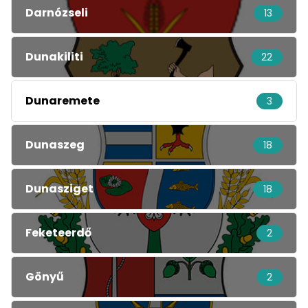
Darnózseli
13
Dunakiliti
22
Dunaremete
3
Dunaszeg
18
Dunasziget
18
Feketeerdő
2
Gönyű
2