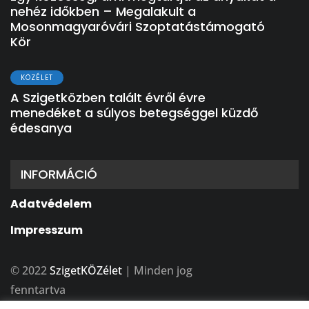
nehéz időkben – Megalakult a
Mosonmagyaróvári Szoptatástámogató
Kör
KÖZÉLET
A Szigetközben talált évről évre
menedéket a súlyos betegséggel küzdő
édesanya
INFORMÁCIÓ
Adatvédelem
Impresszum
© 2022
SzigetKÖZélet
| Minden jog
fenntartva