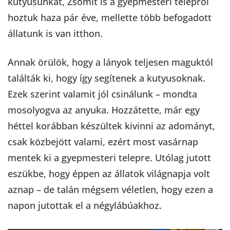
kutyusunkat, Zsömit is a gyepmesteri telepről
hoztuk haza pár éve, mellette több befogadott
állatunk is van itthon.
Annak örülök, hogy a lányok teljesen maguktól
találták ki, hogy így segítenek a kutyusoknak.
Ezek szerint valamit jól csinálunk – mondta
mosolyogva az anyuka. Hozzátette, már egy
héttel korábban készültek kivinni az adományt,
csak közbejött valami, ezért most vasárnap
mentek ki a gyepmesteri telepre. Utólag jutott
eszükbe, hogy éppen az állatok világnapja volt
aznap – de talán mégsem véletlen, hogy ezen a
napon jutottak el a négylábúakhoz.