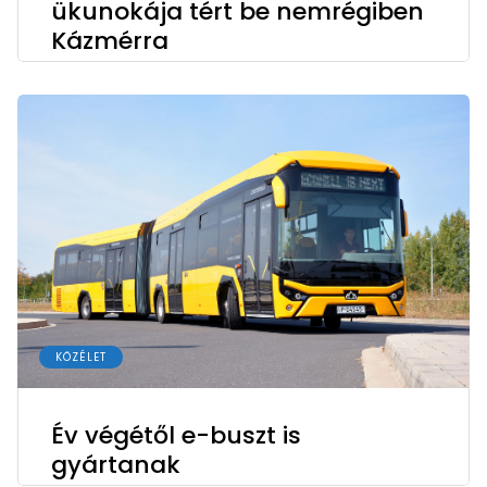
ükunokája tért be nemrégiben
Kázmérra
KÖZÉLET
Év végétől e-buszt is
gyártanak