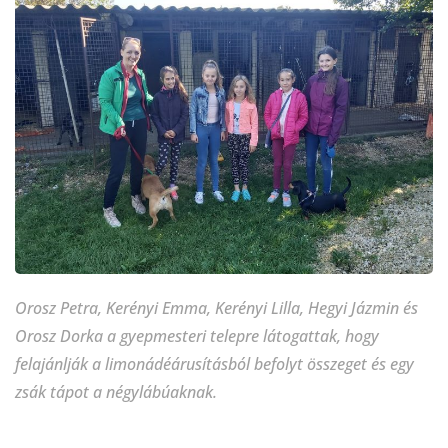
Orosz Petra, Kerényi Emma, Kerényi Lilla, Hegyi Jázmin és
Orosz Dorka a gyepmesteri telepre látogattak, hogy
felajánlják a limonádéárusításból befolyt összeget és egy
zsák tápot a négylábúaknak.