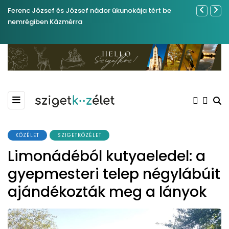
Ferenc József és József nádor ükunokája tért be
Év végétől 
nemrégiben Kázmérra
KÖZÉLET
SZIGETKÖZÉLET
Limonádéból kutyaeledel: a
gyepmesteri telep négylábúit
ajándékozták meg a lányok