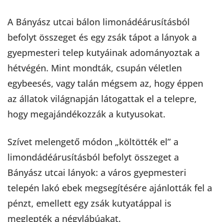
A Bányász utcai bálon limonádéárusításból
befolyt összeget és egy zsák tápot a lányok a
gyepmesteri telep kutyáinak adományoztak a
hétvégén. Mint mondták, csupán véletlen
egybeesés, vagy talán mégsem az, hogy éppen
az állatok világnapján látogattak el a telepre,
hogy megajándékozzák a kutyusokat.
Szívet melengető módon „költötték el” a
limondádéárusításból befolyt összeget a
Bányász utcai lányok: a város gyepmesteri
telepén lakó ebek megsegítésére ajánlották fel a
pénzt, emellett egy zsák kutyatáppal is
meglepték a négylábúakat.