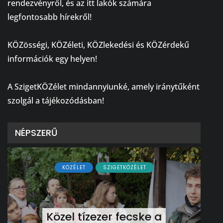
rendezvényről, és az itt lakók számára
legfontosabb hírekről!
⠀
KÖZösségi, KÖZéleti, KÖZlekedési és KÖZérdekű
információk egy helyen!
⠀
A SzigetKÖZélet mindannyiunké, amely iránytűként
szolgál a tájékozódásban!
NÉPSZERŰ
KÖZÉLET
SZIGETKÖZÉLET
Közel tízezer fecske a