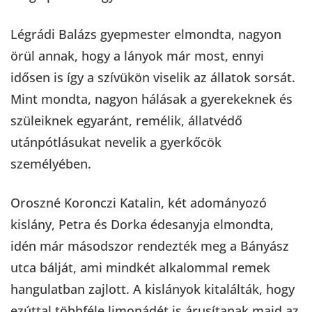
Légrádi Balázs gyepmester elmondta, nagyon
örül annak, hogy a lányok már most, ennyi
idősen is így a szívükön viselik az állatok sorsát.
Mint mondta, nagyon hálásak a gyerekeknek és
szüleiknek egyaránt, remélik, állatvédő
utánpótlásukat nevelik a gyerkőcök
személyében.
Oroszné Koronczi Katalin, két adományozó
kislány, Petra és Dorka édesanyja elmondta,
idén már másodszor rendezték meg a Bányász
utca bálját, ami mindkét alkalommal remek
hangulatban zajlott. A kislányok kitalálták, hogy
ezúttal többféle limonádét is árusítanak majd az