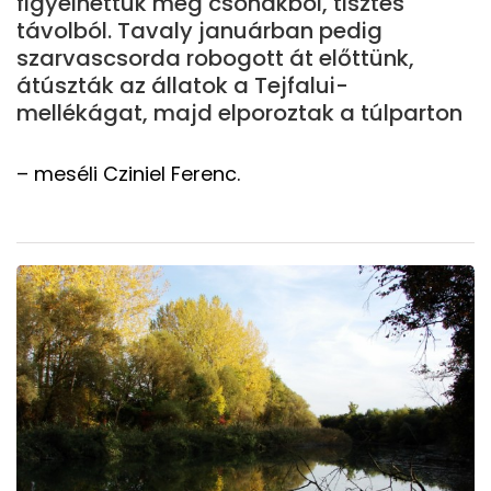
figyelhettük meg csónakból, tisztes
távolból. Tavaly januárban pedig
szarvascsorda robogott át előttünk,
átúszták az állatok a Tejfalui-
mellékágat, majd elporoztak a túlparton
– meséli Cziniel Ferenc.