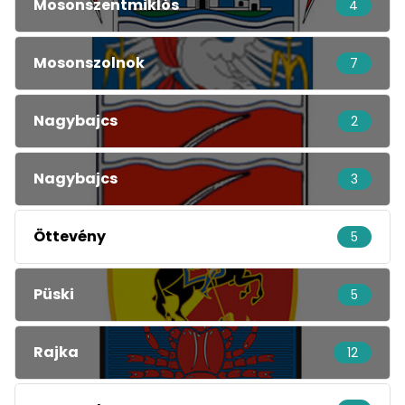
Mosonszentmiklós
4
Mosonszolnok
7
Nagybajcs
2
Nagybajcs
3
Öttevény
5
Püski
5
Rajka
12