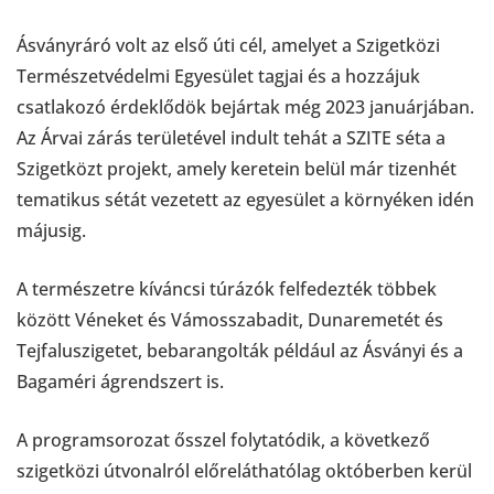
Ásványráró volt az első úti cél, amelyet a Szigetközi
Természetvédelmi Egyesület tagjai és a hozzájuk
csatlakozó érdeklődök bejártak még 2023 januárjában.
Az Árvai zárás területével indult tehát a SZITE séta a
Szigetközt projekt, amely keretein belül már tizenhét
tematikus sétát vezetett az egyesület a környéken idén
májusig.
A természetre kíváncsi túrázók felfedezték többek
között Véneket és Vámosszabadit, Dunaremetét és
Tejfaluszigetet, bebarangolták például az Ásványi és a
Bagaméri ágrendszert is.
A programsorozat ősszel folytatódik, a következő
szigetközi útvonalról előreláthatólag októberben kerül