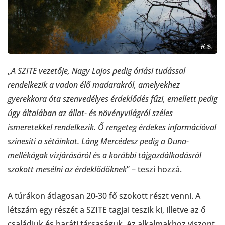
„
A SZITE vezetője, Nagy Lajos pedig óriási tudással
rendelkezik a vadon élő madarakról, amelyekhez
gyerekkora óta szenvedélyes érdeklődés fűzi, emellett pedig
úgy általában az állat- és növényvilágról széles
ismeretekkel rendelkezik. Ő rengeteg érdekes információval
színesíti a sétáinkat. Láng Mercédesz pedig a Duna-
mellékágak vízjárásáról és a korábbi tájgazdálkodásról
szokott mesélni az érdeklődőknek
” – teszi hozzá.
A túrákon átlagosan 20-30 fő szokott részt venni. A
létszám egy részét a SZITE tagjai teszik ki, illetve az ő
családjuk és baráti társaságuk. Az alkalmakhoz viszont