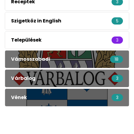
Receptek
3
Szigetköz in English
5
Települések
3
Vámosszabadi
18
Várbalog
3
Vének
3