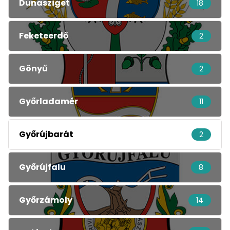
Dunasziget
18
Feketeerdő
2
Gönyű
2
Győrladamér
11
Győrújbarát
2
Győrújfalu
8
Győrzámoly
14