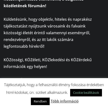
közéletének fórumán!
⠀
Küldetésünk, hogy objektív, hiteles és naprakész
tájékoztatást nyújtsunk városaink és falvaink
közösségi életét érintő valamennyi eseményről,
rendezvényről, és az itt lakók számára
legfontosabb hírekről!
⠀
KÖZösségi, KÖZéleti, KÖZlekedési és KÖZérdekű
információk egy helyen!
⠀
A SzigetKÖZélet mindannyiunké, amely iránytűként
Tájékoztatjuk, hogy a felhasználói élmény fokozása érdekében
szolgál a tájékozódásban!
html-kódokat, ún. sütiket alkalmazunk.
Cookie beállítások
Több információ
Rendben
NÉPSZERŰ