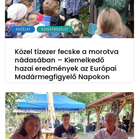
KÖZÉLET
SZIGETKÖZÉLET
Közel tízezer fecske a morotva
nádasában – Kiemelkedő
hazai eredmények az Európai
Madármegfigyelő Napokon