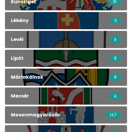
Kunsziget
16
Lébény
11
Levél
4
Lipót
8
Máriakálnok
8
Mecsér
4
Mosonmagyaróvár
147