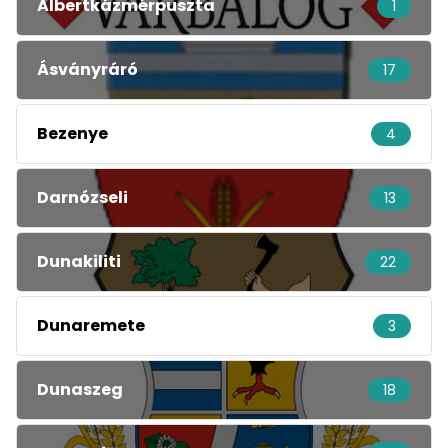
Albertkázmérpuszta
1
Ásványráró
17
Bezenye
4
Darnózseli
13
Dunakiliti
22
Dunaremete
3
Dunaszeg
18