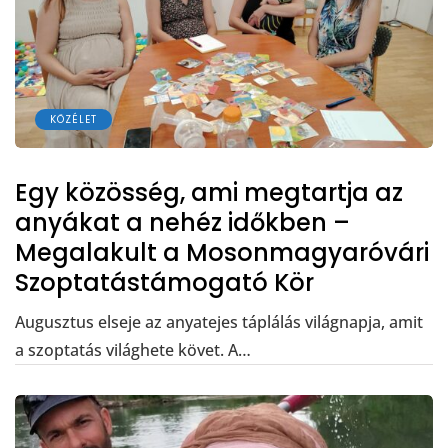
KÖZÉLET
Egy közösség, ami megtartja az
anyákat a nehéz időkben –
Megalakult a Mosonmagyaróvári
Szoptatástámogató Kör
Augusztus elseje az anyatejes táplálás világnapja, amit
a szoptatás világhete követ. A…