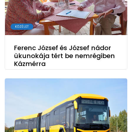
KÖZÉLET
Ferenc József és József nádor
ükunokája tért be nemrégiben
Kázmérra