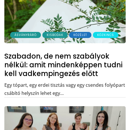
ÁSVÁNYRÁRÓ
KISBODAK
KÖZÉLET
KÖZKINCS
Szabadon, de nem szabályok
nélkül: amit mindenképpen tudni
kell vadkempingezés előtt
Egy tópart, egy erdei tisztás vagy egy csendes folyópart
csábító helyszín lehet egy…