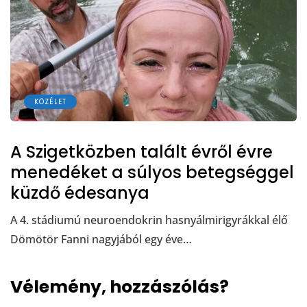
KÖZÉLET
A Szigetközben talált évről évre
menedéket a súlyos betegséggel
küzdő édesanya
A 4. stádiumú neuroendokrin hasnyálmirigyrákkal élő
Dömötör Fanni nagyjából egy éve…
Vélemény, hozzászólás?