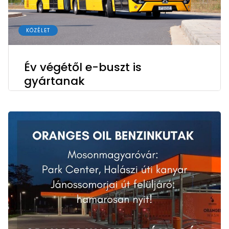
KÖZÉLET
Év végétől e-buszt is
gyártanak