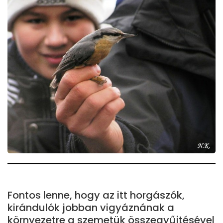
Fontos lenne, hogy az itt horgászók,
kirándulók jobban vigyáznának a
környezetre a szemetük összegyűjtésével