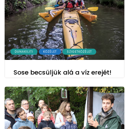
DUNAKILITI
KÖZÉLET
SZIGETKÖZÉLET
Sose becsüljük alá a víz erejét!