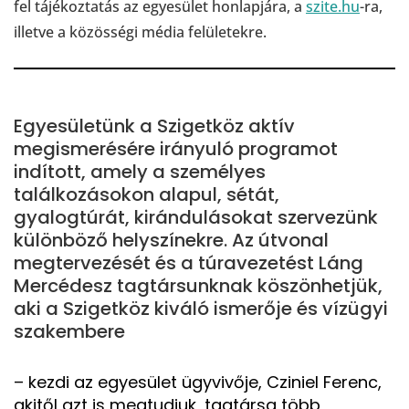
fel tájékoztatás az egyesület honlapjára, a
szite.hu
-ra,
illetve a közösségi média felületekre.
Egyesületünk a Szigetköz aktív
megismerésére irányuló programot
indított, amely a személyes
találkozásokon alapul, sétát,
gyalogtúrát, kirándulásokat szervezünk
különböző helyszínekre. Az útvonal
megtervezését és a túravezetést Láng
Mercédesz tagtársunknak köszönhetjük,
aki a Szigetköz kiváló ismerője és vízügyi
szakembere
– kezdi az egyesület ügyvivője, Cziniel Ferenc,
akitől azt is megtudjuk, tagtársa több