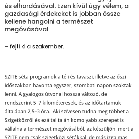
és elhordásával. Ezen kívül úgy vélem, a
gazdasági érdekeket is jobban össze
kellene hangolni a természet
megóvásával
– fejti ki a szakember.
SZITE séta programok a téli és tavaszi, illetve az őszi
időszakban havonta egyszer, szombati napon szoktak
lenni. A gyalogos útvonal hossza változó, de
rendszerint 5–7 kilométeresek, és az időtartamuk
általában 2,5–3 óra. Aki szívesen tudna meg többet a
Szigetközről és ezáltal talán komolyabb szerepet is
vállalna a természet megóvásából, az készüljön, mert a
SZITE nem csak szigetközi sétákkal, de más izgalmas