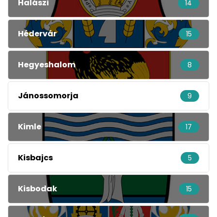
Halászi
14
Hédervár
15
Hegyeshalom
8
Jánossomorja
9
Kimle
17
Kisbajcs
5
Kisbodak
15