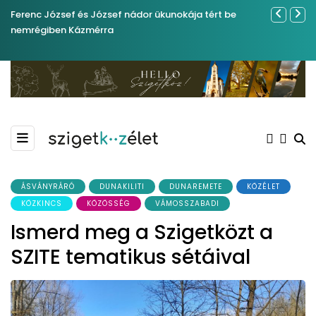
Ferenc József és József nádor ükunokája tért be
Év végétől 
nemrégiben Kázmérra
ÁSVÁNYRÁRÓ
DUNAKILITI
DUNAREMETE
KÖZÉLET
KÖZKINCS
KÖZÖSSÉG
VÁMOSSZABADI
Ismerd meg a Szigetközt a
SZITE tematikus sétáival