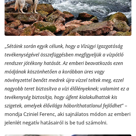
„
Sétáink során egyik célunk, hogy a Vízügyi Igazgatóság
tevékenységével összefüggésben megfigyeljük a vízpótló
rendszer jótékony hatását. Az emberi beavatkozás ezen
módjának köszönhetően a korábban üres vagy
növényzettel benőtt medrek újra vízzel teltek meg, ezzel
nagyobb teret biztosítva a vízi élőlényeknek; valamint ez a
tevékenység biztosítja, hogy újfent kialakulhattak kis
szigetek, amelyek élővilága háboríthatatlanul fejlődhet
” –
mondja Cziniel Ferenc, aki sajnálatos módon az emberi
jelenlét negatív hatásairól is be tud számolni.