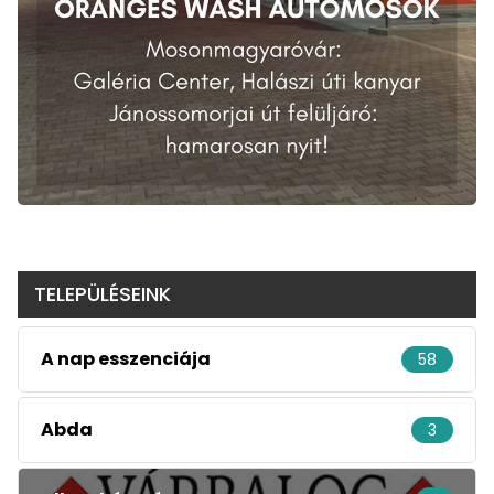
TELEPÜLÉSEINK
A nap esszenciája
58
Abda
3