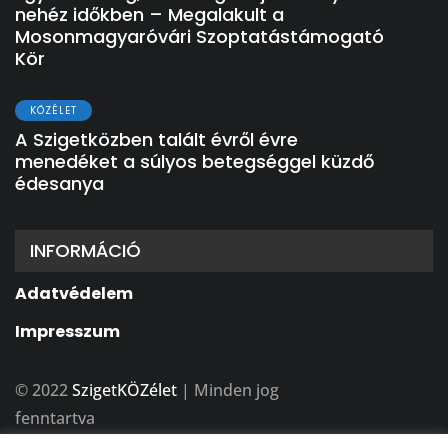
nehéz időkben – Megalakult a
Mosonmagyaróvári Szoptatástámogató
Kör
KÖZÉLET
A Szigetközben talált évről évre
menedéket a súlyos betegséggel küzdő
édesanya
INFORMÁCIÓ
Adatvédelem
Impresszum
© 2022
SzigetKÖZélet
| Minden jog
fenntartva
A weboldalt készítette:
BFDesign Stúdió