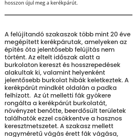
hosszon újul meg a kerékpárút.
A felújítandó szakaszok több mint 20 éve
megépített kerékpárutak, amelyeken az
építés óta jelentősebb felújítás nem
történt. Az eltelt időszak alatt a
burkolaton kereszt és hosszrepedések
alakultak ki, valamint helyenként
jelentősebb burkolat hibák keletkeztek. A
kerékpárút mindkét oldalán a padka
felhízott. Az út melletti fák gyökere
rongálta a kerékpárút burkolatát,
növényzet benőtte, beerdősült területek
találhatók ezzel csökkentve a hasznos
keresztmetszetet. A szakasz mellett
nagyméretű vágás érett fák vágása,