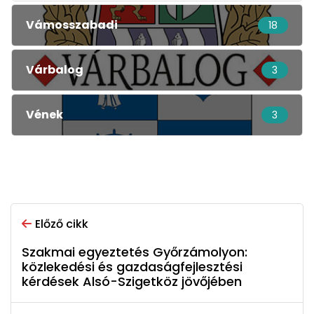
Vámosszabadi
18
Várbalog
3
Vének
3
Előző cikk
Szakmai egyeztetés Győrzámolyon:
közlekedési és gazdaságfejlesztési
kérdések Alsó-Szigetköz jövőjében