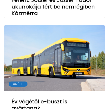
Ferenc József és József nádor
ükunokája tért be nemrégiben
Kázmérra
KÖZÉLET
Év végétől e-buszt is
gyártanak