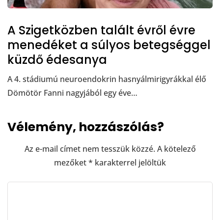
A Szigetközben talált évről évre
menedéket a súlyos betegséggel
küzdő édesanya
A 4. stádiumú neuroendokrin hasnyálmirigyrákkal élő
Dömötör Fanni nagyjából egy éve…
Vélemény, hozzászólás?
Az e-mail címet nem tesszük közzé.
A kötelező
mezőket
*
karakterrel jelöltük