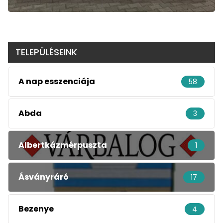
TELEPÜLÉSEINK
A nap esszenciája
58
Abda
3
Albertkázmérpuszta
1
Ásványráró
17
Bezenye
4