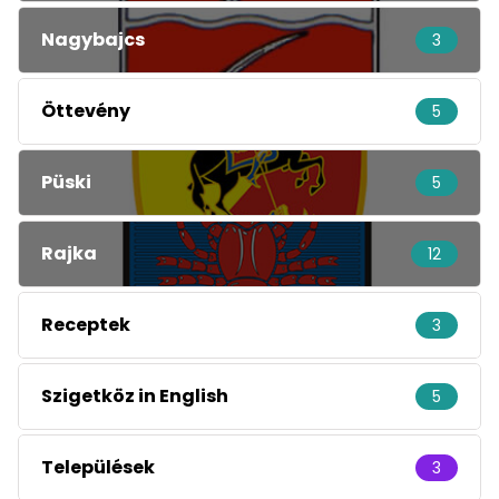
Nagybajcs
3
Öttevény
5
Püski
5
Rajka
12
Receptek
3
Szigetköz in English
5
Települések
3