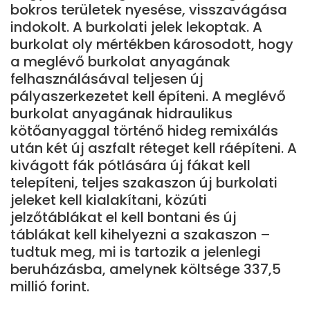
bokros területek nyesése, visszavágása
indokolt. A burkolati jelek lekoptak. A
burkolat oly mértékben károsodott, hogy
a meglévő burkolat anyagának
felhasználásával teljesen új
pályaszerkezetet kell építeni. A meglévő
burkolat anyagának hidraulikus
kötőanyaggal történő hideg remixálás
után két új aszfalt réteget kell ráépíteni. A
kivágott fák pótlására új fákat kell
telepíteni, teljes szakaszon új burkolati
jeleket kell kialakítani, közúti
jelzőtáblákat el kell bontani és új
táblákat kell kihelyezni a szakaszon –
tudtuk meg, mi is tartozik a jelenlegi
beruházásba, amelynek költsége 337,5
millió forint.