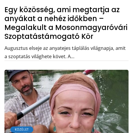
Egy közösség, ami megtartja az
anyákat a nehéz időkben –
Megalakult a Mosonmagyaróvári
Szoptatástámogató Kör
Augusztus elseje az anyatejes táplálás világnapja, amit
a szoptatás világhete követ. A…
KÖZÉLET