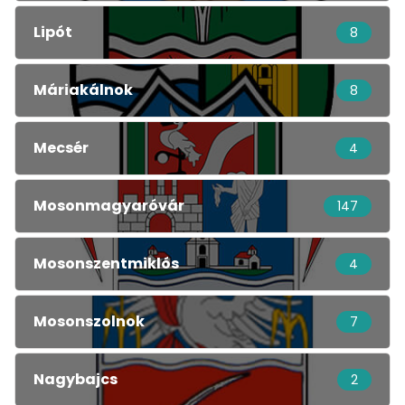
Lipót
8
Máriakálnok
8
Mecsér
4
Mosonmagyaróvár
147
Mosonszentmiklós
4
Mosonszolnok
7
Nagybajcs
2