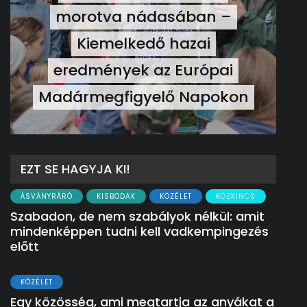
morotva nádasában –
Kiemelkedő hazai
eredmények az Európai
Madármegfigyelő Napokon
EZT SE HAGYJA KI!
ÁSVÁNYRÁRÓ
KISBODAK
KÖZÉLET
KÖZKINCS
Szabadon, de nem szabályok nélkül: amit
mindenképpen tudni kell vadkempingezés
előtt
KÖZÉLET
Egy közösség, ami megtartja az anyákat a