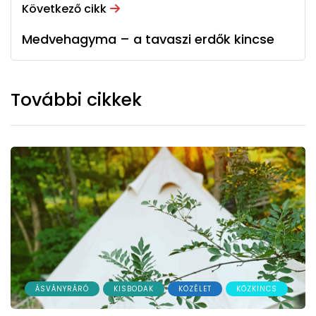
Következő cikk
Medvehagyma – a tavaszi erdők kincse
További cikkek
ÁSVÁNYRÁRÓ
KISBODAK
KÖZÉLET
KÖZKINCS