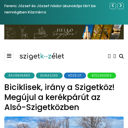
Ferenc József és József nádor ükunokája tért be
Év végétől 
nemrégiben Kázmérra
ÁSVÁNYRÁRÓ
DUNASZEG
KÖZÉLET
KÖZLEKEDÉS
Biciklisek, irány a Szigetköz!
Megújul a kerékpárút az
Alsó-Szigetközben