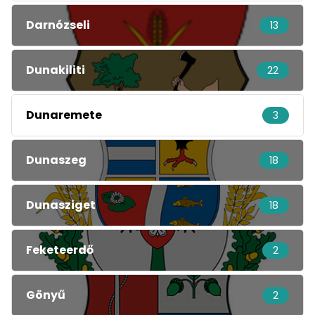
Darnózseli
13
Dunakiliti
22
Dunaremete
3
Dunaszeg
18
Dunasziget
18
Feketeerdő
2
Gönyű
2