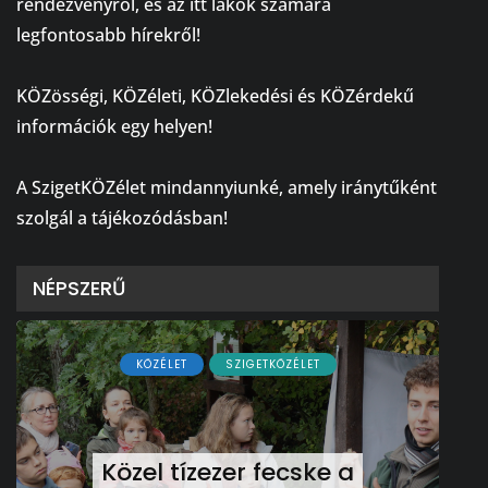
rendezvényről, és az itt lakók számára
legfontosabb hírekről!
⠀
KÖZösségi, KÖZéleti, KÖZlekedési és KÖZérdekű
információk egy helyen!
⠀
A SzigetKÖZélet mindannyiunké, amely iránytűként
szolgál a tájékozódásban!
NÉPSZERŰ
KÖZÉLET
SZIGETKÖZÉLET
Közel tízezer fecske a