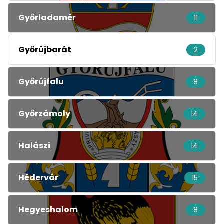
Győrladamér
11
Győrújbarát
2
Győrújfalu
8
Győrzámoly
14
Halászi
14
Hédervár
15
Hegyeshalom
8