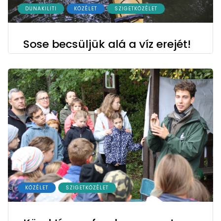
DUNAKILITI
KÖZÉLET
SZIGETKÖZÉLET
Sose becsüljük alá a víz erejét!
KÖZÉLET
SZIGETKÖZÉLET