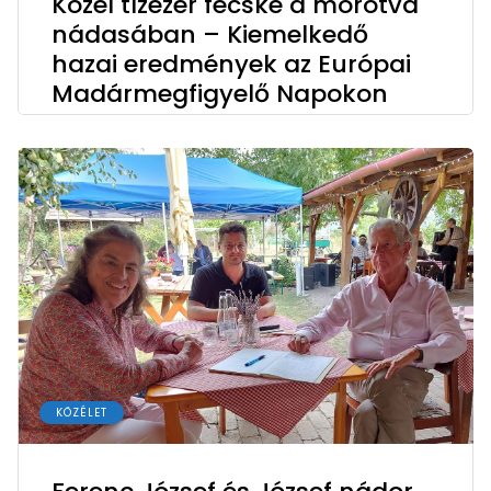
Közel tízezer fecske a morotva
nádasában – Kiemelkedő
hazai eredmények az Európai
Madármegfigyelő Napokon
KÖZÉLET