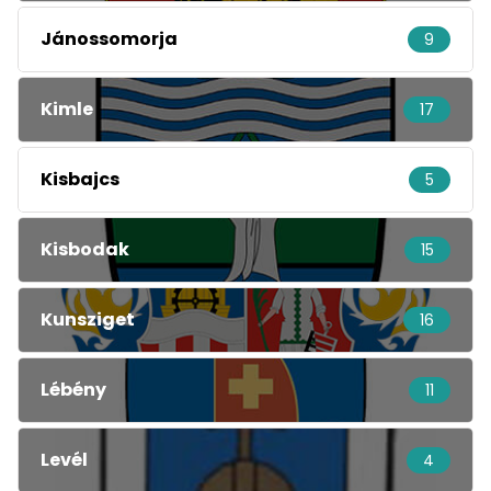
Jánossomorja
9
Kimle
17
Kisbajcs
5
Kisbodak
15
Kunsziget
16
Lébény
11
Levél
4