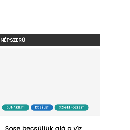
NÉPSZERŰ
DUNAKILITI
KÖZÉLET
SZIGETKÖZÉLET
Sose becsüljük alá a víz