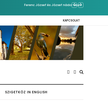
ben Kázmérra
Közel tízezer f
Napokon
KAPCSOLAT
SZIGETKÖZ IN ENGLISH