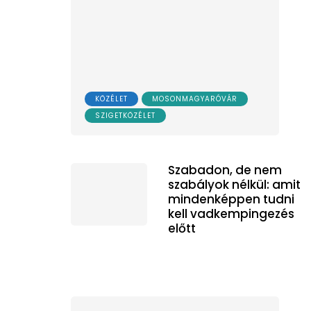
KÖZÉLET
MOSONMAGYARÓVÁR
SZIGETKÖZÉLET
Szabadon, de nem
szabályok nélkül: amit
mindenképpen tudni
kell vadkempingezés
előtt