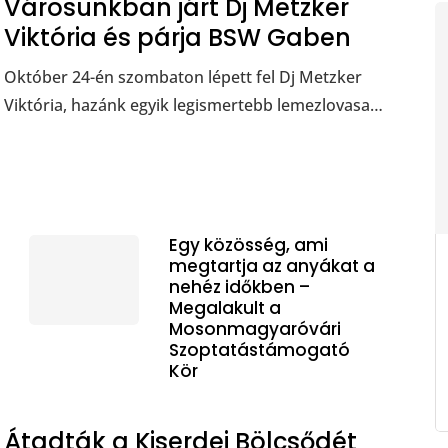
Városunkban járt Dj Metzker
Viktória és párja BSW Gaben
Október 24-én szombaton lépett fel Dj Metzker
Viktória, hazánk egyik legismertebb lemezlovasa…
Egy közösség, ami
megtartja az anyákat a
nehéz időkben –
Megalakult a
Mosonmagyaróvári
Szoptatástámogató
Kör
Átadták a Kiserdei Bölcsődét