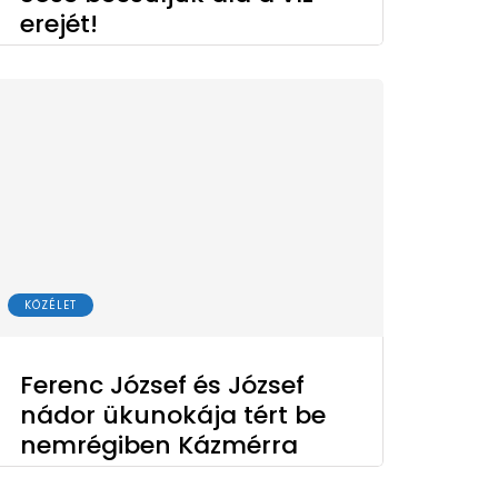
erejét!
KÖZÉLET
Ferenc József és József
nádor ükunokája tért be
nemrégiben Kázmérra