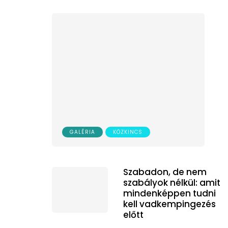
GALÉRIA
KÖZKINCS
Szabadon, de nem
szabályok nélkül: amit
mindenképpen tudni
kell vadkempingezés
előtt