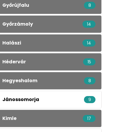
Győrújfalu
8
Győrzámoly
14
Halászi
14
Hédervár
15
Hegyeshalom
8
Jánossomorja
9
Kimle
17