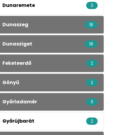
Dunaremete
3
Dunaszeg
18
Dunasziget
18
Feketeerdő
2
Gönyű
2
Győrladamér
11
Győrújbarát
2