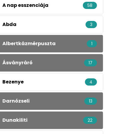
A nap esszenciája
58
Abda
3
Albertkázmérpuszta
1
Ásványráró
17
Bezenye
4
Darnózseli
13
Dunakiliti
22