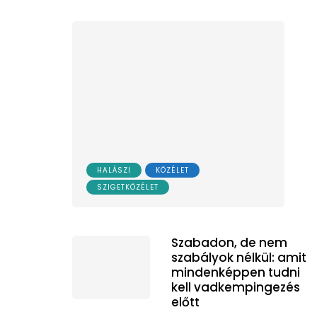
HALÁSZI
KÖZÉLET
SZIGETKÖZÉLET
Szabadon, de nem
szabályok nélkül: amit
mindenképpen tudni
kell vadkempingezés
előtt