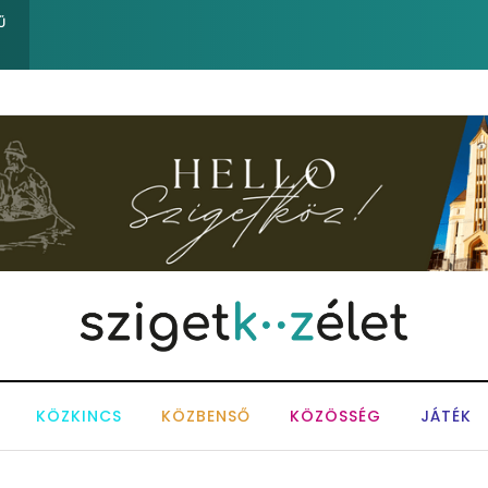
Ferenc József és József nádor ükunokája tért be nemrégi
Ű
KÖZKINCS
KÖZBENSŐ
KÖZÖSSÉG
JÁTÉK