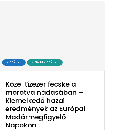
KÖZÉLET
SZIGETKÖZÉLET
Közel tízezer fecske a
morotva nádasában –
Kiemelkedő hazai
eredmények az Európai
Madármegfigyelő
Napokon