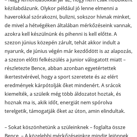
kézilabdázunk. Olykor például jó lenne elmenni a
haverokkal szórakozni, bulizni, sokszor hívnak minket,
de mivel a hétvégéken általában mérkőzéseink vannak,
azokra kell készülnünk és pihenni is kell előtte. A
szezon június közepén zárult, tehát akkor indult a
nyarunk, de június végén már kezdődött is az alapozás,
a szezon előtti felkészülés a junior válogatott miatt –
részletezte Bence, abban azonban egyetértettek
ikertestvérével, hogy a sport szeretete és az elért
eredmények kárpótolják őket mindenért. A srácok
kiemelték, a szüleik még több áldozatot hoztak, és
hoznak ma is, akik időt, energiát nem spórolva
terelgetik, támogatják őket az úton, amin elindultak.
– Sokat köszönhetünk a szüleinknek – foglalta össze
Bence. – A közelebbi mérkőzéseinkre mindig lejönnek,