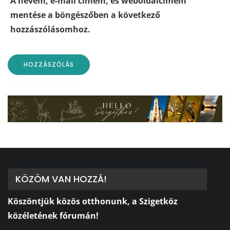
A nevem, e-mail címem, és weboldalcímem
mentése a böngészőben a következő
hozzászólásomhoz.
KÖZÖM VAN HOZZÁ!
Köszöntjük közös otthonunk, a Szigetköz
közéletének fórumán!