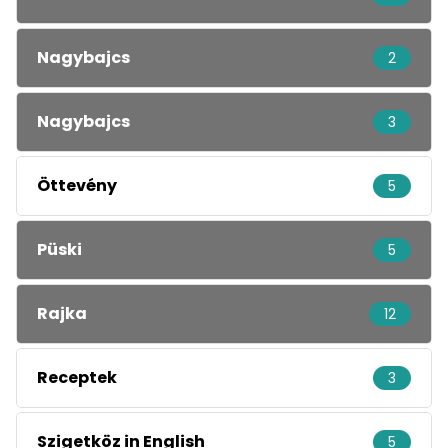
Nagybajcs
2
Nagybajcs
3
Öttevény
5
Püski
5
Rajka
12
Receptek
3
Szigetköz in English
5