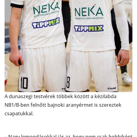
A dunaszegi testvérek többek között a kézilabda
NB1/B-ben felnőtt bajnoki aranyérmet is szereztek
csapatukkal.
– Nagy lemondásokkal jár az, hogy nem csak hobbiként