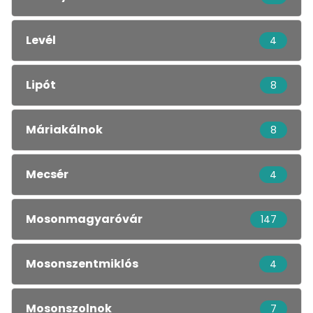
Levél
4
Lipót
8
Máriakálnok
8
Mecsér
4
Mosonmagyaróvár
147
Mosonszentmiklós
4
Mosonszolnok
7