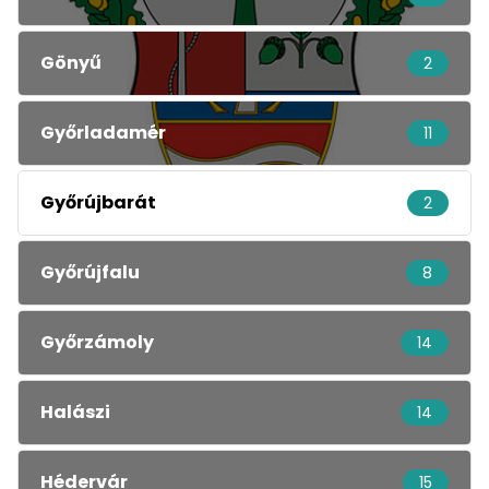
Gönyű
2
Győrladamér
11
Győrújbarát
2
Győrújfalu
8
Győrzámoly
14
Halászi
14
Hédervár
15