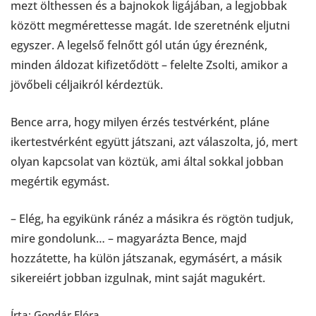
mezt ölthessen és a bajnokok ligájában, a legjobbak
között megmérettesse magát. Ide szeretnénk eljutni
egyszer. A legelső felnőtt gól után úgy éreznénk,
minden áldozat kifizetődött – felelte Zsolti, amikor a
jövőbeli céljaikról kérdeztük.
Bence arra, hogy milyen érzés testvérként, pláne
ikertestvérként együtt játszani, azt válaszolta, jó, mert
olyan kapcsolat van köztük, ami által sokkal jobban
megértik egymást.
– Elég, ha egyikünk ránéz a másikra és rögtön tudjuk,
mire gondolunk… – magyarázta Bence, majd
hozzátette, ha külön játszanak, egymásért, a másik
sikereiért jobban izgulnak, mint saját magukért.
Írta: Gondár Flóra