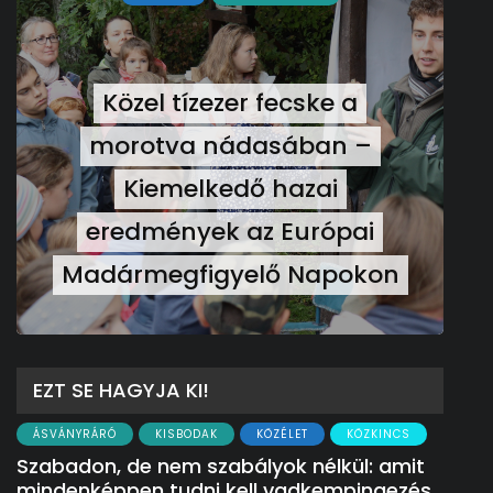
Közel tízezer fecske a
morotva nádasában –
Kiemelkedő hazai
eredmények az Európai
Madármegfigyelő Napokon
EZT SE HAGYJA KI!
ÁSVÁNYRÁRÓ
KISBODAK
KÖZÉLET
KÖZKINCS
Szabadon, de nem szabályok nélkül: amit
mindenképpen tudni kell vadkempingezés