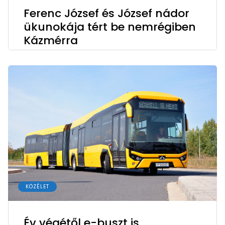
Ferenc József és József nádor
ükunokája tért be nemrégiben
Kázmérra
KÖZÉLET
Év végétől e-buszt is