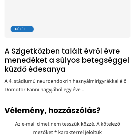
KÖZÉLET
A Szigetközben talált évről évre
menedéket a súlyos betegséggel
küzdő édesanya
A 4. stádiumú neuroendokrin hasnyálmirigyrákkal élő
Dömötör Fanni nagyjából egy éve…
Vélemény, hozzászólás?
Az e-mail címet nem tesszük közzé.
A kötelező
mezőket
*
karakterrel jelöltük