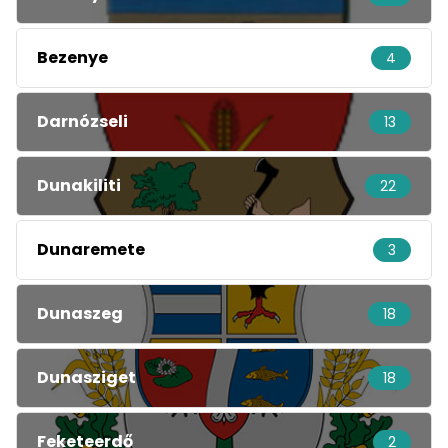
Bezenye
4
Darnózseli
13
Dunakiliti
22
Dunaremete
3
Dunaszeg
18
Dunasziget
18
Feketeerdő
2