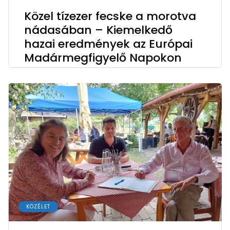
Közel tízezer fecske a morotva
nádasában – Kiemelkedő
hazai eredmények az Európai
Madármegfigyelő Napokon
KÖZÉLET