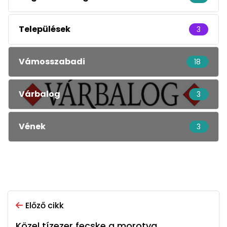
Települések
3
Vámosszabadi
18
Várbalog
3
Vének
3
Előző cikk
Közel tízezer fecske a morotva