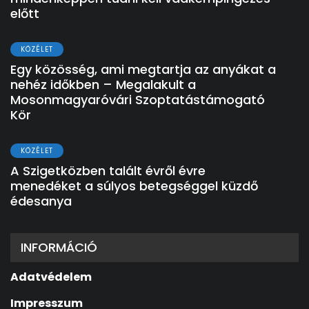
előtt
KÖZÉLET
Egy közösség, ami megtartja az anyákat a
nehéz időkben – Megalakult a
Mosonmagyaróvári Szoptatástámogató
Kör
KÖZÉLET
A Szigetközben talált évről évre
menedéket a súlyos betegséggel küzdő
édesanya
INFORMÁCIÓ
Adatvédelem
Impresszum