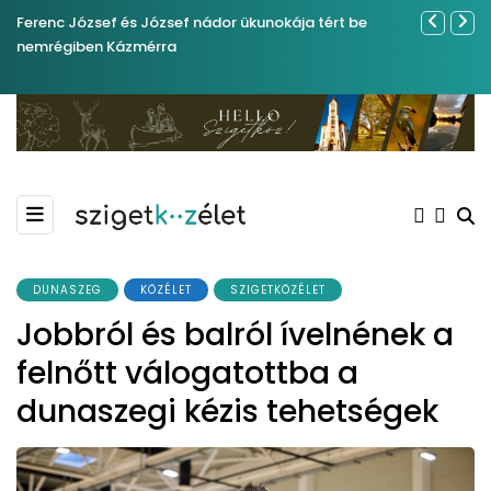
Ferenc József és József nádor ükunokája tért be
Év végétől 
nemrégiben Kázmérra
DUNASZEG
KÖZÉLET
SZIGETKÖZÉLET
Jobbról és balról ívelnének a
felnőtt válogatottba a
dunaszegi kézis tehetségek