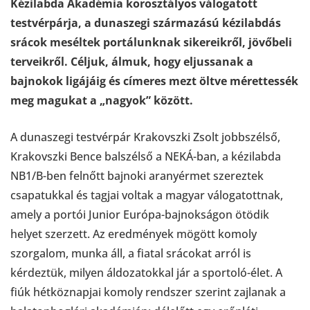
Kézilabda Akadémia korosztályos válogatott
testvérpárja, a dunaszegi származású kézilabdás
srácok meséltek portálunknak sikereikről, jövőbeli
terveikről. Céljuk, álmuk, hogy eljussanak a
bajnokok ligájáig és címeres mezt öltve mérettessék
meg magukat a „nagyok” között.
A dunaszegi testvérpár Krakovszki Zsolt jobbszélső,
Krakovszki Bence balszélső a NEKÁ-ban, a kézilabda
NB1/B-ben felnőtt bajnoki aranyérmet szereztek
csapatukkal és tagjai voltak a magyar válogatottnak,
amely a portói Junior Európa-bajnokságon ötödik
helyet szerzett. Az eredmények mögött komoly
szorgalom, munka áll, a fiatal srácokat arról is
kérdeztük, milyen áldozatokkal jár a sportoló-élet. A
fiúk hétköznapjai komoly rendszer szerint zajlanak a