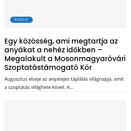
KÖZÉLET
Egy közösség, ami megtartja az
anyákat a nehéz időkben –
Megalakult a Mosonmagyaróvári
Szoptatástámogató Kör
Augusztus elseje az anyatejes táplálás világnapja, amit
a szoptatás világhete követ. A…