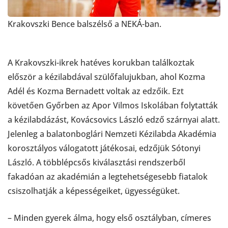
Krakovszki Bence balszélső a NEKÁ-ban.
A Krakovszki-ikrek hatéves korukban találkoztak
először a kézilabdával szülőfalujukban, ahol Kozma
Adél és Kozma Bernadett voltak az edzőik. Ezt
követően Győrben az Apor Vilmos Iskolában folytatták
a kézilabdázást, Kovácsovics László edző szárnyai alatt.
Jelenleg a balatonboglári Nemzeti Kézilabda Akadémia
korosztályos válogatott játékosai, edzőjük Sótonyi
László. A többlépcsős kiválasztási rendszerből
fakadóan az akadémián a legtehetségesebb fiatalok
csiszolhatják a képességeiket, ügyességüket.
– Minden gyerek álma, hogy első osztályban, címeres