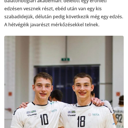
balatonboglári akadémián: délelőtt egy erőnléti
edzésen vesznek részt, ebéd után van egy kis
szabadidejük, délután pedig következik még egy edzés.
A hétvégéik javarészt mérkőzésekkel telnek.