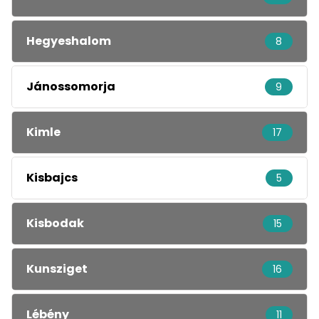
Hegyeshalom
8
Jánossomorja
9
Kimle
17
Kisbajcs
5
Kisbodak
15
Kunsziget
16
Lébény
11