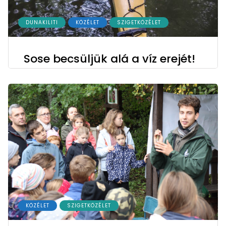
DUNAKILITI
KÖZÉLET
SZIGETKÖZÉLET
Sose becsüljük alá a víz erejét!
KÖZÉLET
SZIGETKÖZÉLET