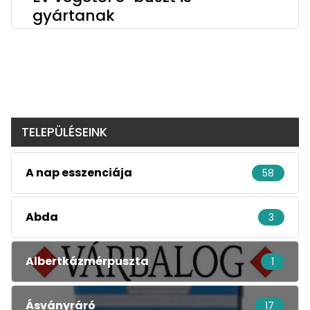
gyártanak
TELEPÜLÉSEINK
A nap esszenciája
58
Abda
3
Albertkázmérpuszta
1
Ásványráró
17