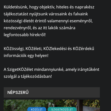
⠀
Küldetésünk, hogy objektív, hiteles és naprakész
tájékoztatást nyújtsunk városaink és falvaink
közösségi életét érintő valamennyi eseményről,
rendezvényről, és az itt lakók számára
legfontosabb hírekről!
⠀
KÖZösségi, KÖZéleti, KÖZlekedési és KÖZérdekű
információk egy helyen!
⠀
A SzigetKÖZélet mindannyiunké, amely iránytűként
szolgál a tájékozódásban!
NÉPSZERŰ
KÖZÉLET
SZIGETKÖZÉLET