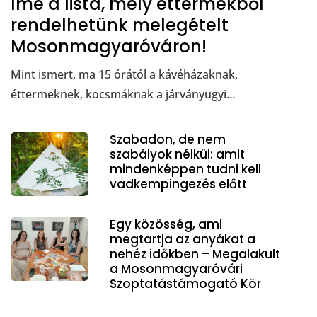
Íme a lista, mely éttermekből
rendelhetünk melegételt
Mosonmagyaróváron!
Mint ismert, ma 15 órától a kávéházaknak,
éttermeknek, kocsmáknak a járványügyi…
Szabadon, de nem
szabályok nélkül: amit
mindenképpen tudni kell
vadkempingezés előtt
Egy közösség, ami
megtartja az anyákat a
nehéz időkben – Megalakult
a Mosonmagyaróvári
Szoptatástámogató Kör