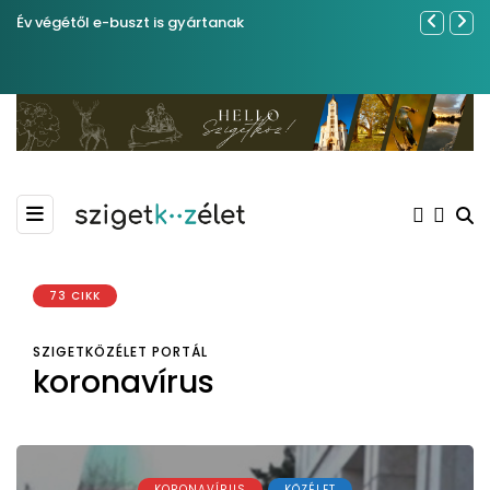
Év végétől e-buszt is gyártanak
Sose becsül
73 CIKK
SZIGETKÖZÉLET PORTÁL
koronavírus
KORONAVÍRUS
KÖZÉLET