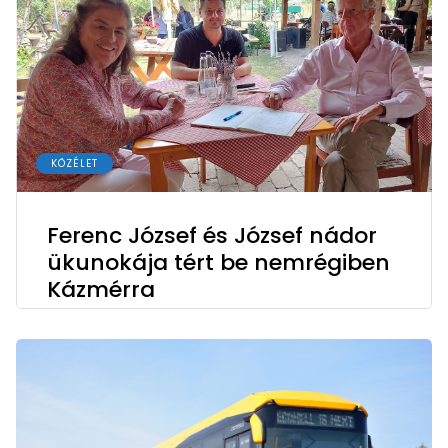
KÖZÉLET
Ferenc József és József nádor
ükunokája tért be nemrégiben
Kázmérra