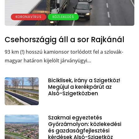
KORONAVÍRUS
KÖZLEKEDÉS
Csehországig áll a sor Rajkánál
93 km (!) hosszú kamionsor torlódott fel a szlovák-
magyar határon kijelölt járványügyi…
Biciklisek, irány a Szigetköz!
Megújul a kerékpárút az
Alsó-Szigetközben
Szakmai egyeztetés
Győrzámolyon: közlekedési
és gazdaságfejlesztési
kérdések Alsó-Szigetköz