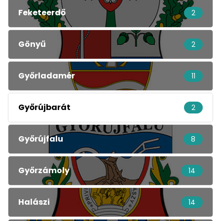
Feketeerdő
2
Gönyű
2
Győrladamér
11
Győrújbarát
2
Győrújfalu
8
Győrzámoly
14
Halászi
14