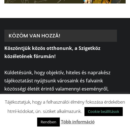
KÖZÖM VAN HOZZÁ!
Köszöntjük közös otthonunk, a Szigetköz
közéletének fórumán!
⠀
Küldetésünk, hogy objektív, hiteles és naprakész
tájékoztatást nyújtsunk városaink és falvaink
közösségi életét érintő valamennyi eseményről,
rendezvényről, és az itt lakók számára
Tájékoztatjuk, hogy a felhasználói élmény fokozása érdekében
legfontosabb hírekről!
html-kódokat, ún. sütiket alkalmazunk.
Cookie beállítások
⠀
KÖZösségi, KÖZéleti, KÖZlekedési és KÖZérdekű
Több információ
Rendben
információk egy helyen!