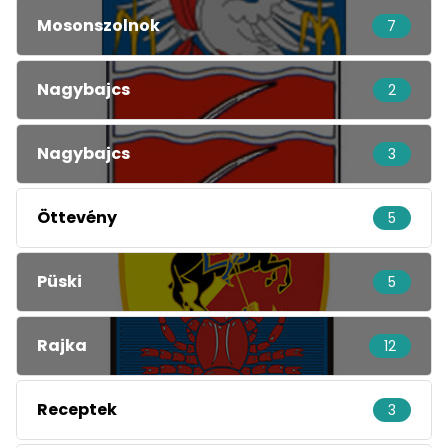
Mosonszolnok
7
Nagybajcs
2
Nagybajcs
3
Öttevény
5
Püski
5
Rajka
12
Receptek
3