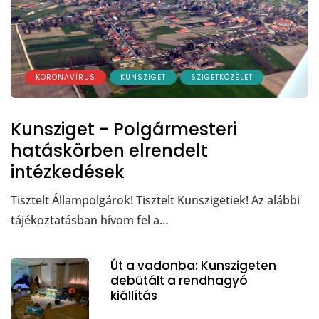
KORONAVÍRUS
KUNSZIGET
SZIGETKÖZÉLET
Kunsziget - Polgármesteri
hatáskörben elrendelt
intézkedések
Tisztelt Állampolgárok! Tisztelt Kunszigetiek! Az alábbi
tájékoztatásban hívom fel a…
Út a vadonba: Kunszigeten
debütált a rendhagyó
kiállítás