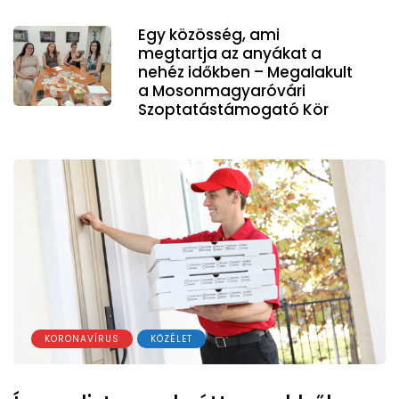
Egy közösség, ami
megtartja az anyákat a
nehéz időkben – Megalakult
a Mosonmagyaróvári
Szoptatástámogató Kör
KORONAVÍRUS
KÖZÉLET