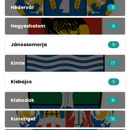
Hédervár
15
Hegyeshalom
8
Jánossomorja
9
Kimle
17
Kisbajcs
5
Kisbodak
15
Kunsziget
16