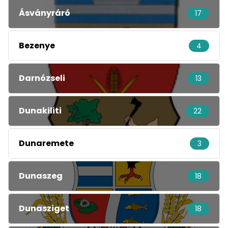
Ásványráró
17
Bezenye
4
Darnózseli
13
Dunakiliti
22
Dunaremete
3
Dunaszeg
18
Dunasziget
18