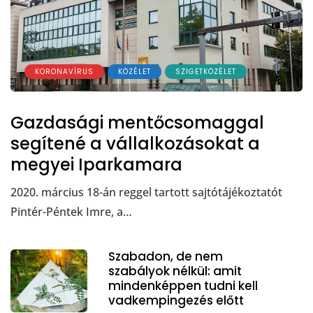
KORONAVÍRUS
KÖZÉLET
SZIGETKÖZÉLET
Gazdasági mentőcsomaggal
segítené a vállalkozásokat a
megyei Iparkamara
2020. március 18-án reggel tartott sajtótájékoztatót
Pintér-Péntek Imre, a…
Szabadon, de nem
szabályok nélkül: amit
mindenképpen tudni kell
vadkempingezés előtt