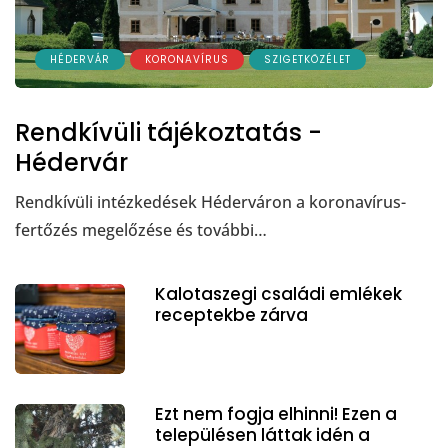
HÉDERVÁR
KORONAVÍRUS
SZIGETKÖZÉLET
Rendkívüli tájékoztatás -
Hédervár
Rendkívüli intézkedések Héderváron a koronavírus-
fertőzés megelőzése és további…
Kalotaszegi családi emlékek
receptekbe zárva
Ezt nem fogja elhinni! Ezen a
településen láttak idén a