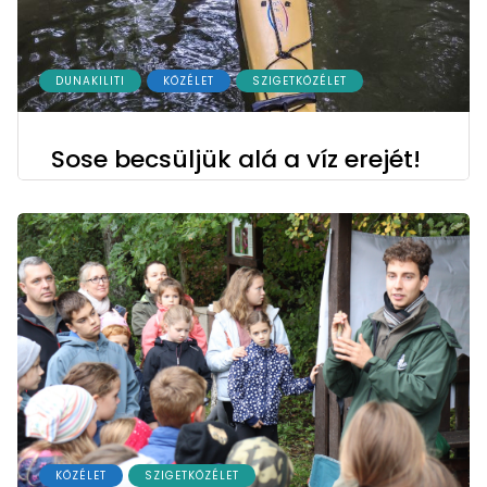
DUNAKILITI
KÖZÉLET
SZIGETKÖZÉLET
Sose becsüljük alá a víz erejét!
KÖZÉLET
SZIGETKÖZÉLET