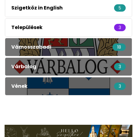
Szigetköz in English
5
Települések
3
Vámosszabadi
18
Várbalog
3
Vének
3