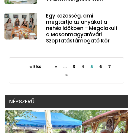
Egy közösség, ami
megtartja az anyákat a
nehéz időkben – Megalakult
a Mosonmagyaróvári
Szoptatástámogató Kör
« Első
«
...
3
4
5
6
7
»
NÉPSZERŰ