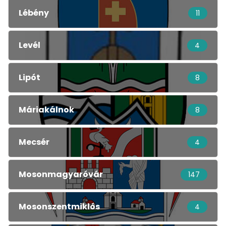
Lébény
11
Levél
4
Lipót
8
Máriakálnok
8
Mecsér
4
Mosonmagyaróvár
147
Mosonszentmiklós
4