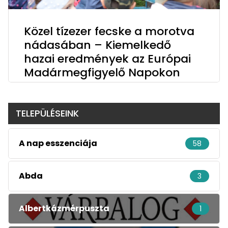
Közel tízezer fecske a morotva
nádasában – Kiemelkedő
hazai eredmények az Európai
Madármegfigyelő Napokon
TELEPÜLÉSEINK
A nap esszenciája
58
Abda
3
Albertkázmérpuszta
1