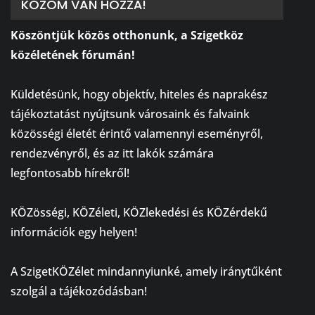
KÖZÖM VAN HOZZÁ!
Köszöntjük közös otthonunk, a Szigetköz
közéletének fórumán!
⠀
Küldetésünk, hogy objektív, hiteles és naprakész
tájékoztatást nyújtsunk városaink és falvaink
közösségi életét érintő valamennyi eseményről,
rendezvényről, és az itt lakók számára
legfontosabb hírekről!
⠀
KÖZösségi, KÖZéleti, KÖZlekedési és KÖZérdekű
információk egy helyen!
⠀
A SzigetKÖZélet mindannyiunké, amely iránytűként
szolgál a tájékozódásban!