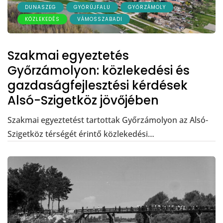
DUNASZEG
GYŐRÚJFALU
GYŐRZÁMOLY
KÖZLEKEDÉS
VÁMOSSZABADI
Szakmai egyeztetés
Győrzámolyon: közlekedési és
gazdaságfejlesztési kérdések
Alsó-Szigetköz jövőjében
Szakmai egyeztetést tartottak Győrzámolyon az Alsó-
Szigetköz térségét érintő közlekedési…