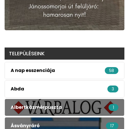
TELEPÜLÉSEINK
A nap esszenciája
58
Abda
3
Albertkázmérpuszta
1
Ásványráró
17