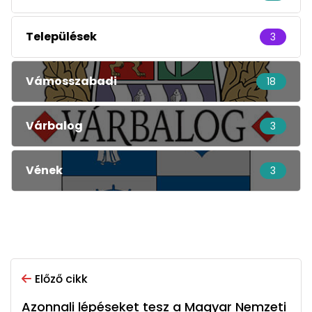
Települések
3
Vámosszabadi
18
Várbalog
3
Vének
3
Előző cikk
Azonnali lépéseket tesz a Magyar Nemzeti