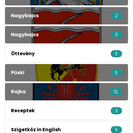
Nagybajcs
2
Nagybajcs
3
Öttevény
5
Püski
5
Rajka
12
Receptek
3
Szigetköz in English
5