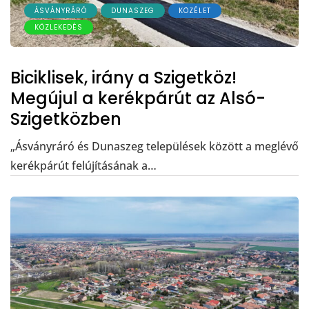
ÁSVÁNYRÁRÓ
DUNASZEG
KÖZÉLET
KÖZLEKEDÉS
Biciklisek, irány a Szigetköz!
Megújul a kerékpárút az Alsó-
Szigetközben
„Ásványráró és Dunaszeg települések között a meglévő
kerékpárút felújításának a…