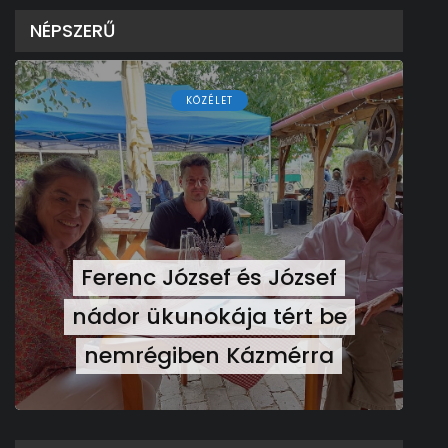
NÉPSZERŰ
KÖZÉLET
Ferenc József és József
nádor ükunokája tért be
nemrégiben Kázmérra