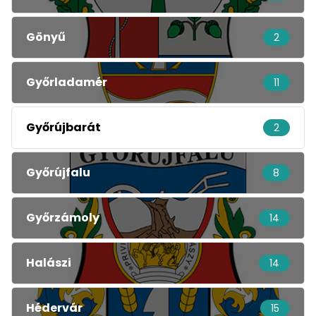
Gönyű
2
Győrladamér
11
Győrújbarát
2
Győrújfalu
8
Győrzámoly
14
Halászi
14
Hédervár
15