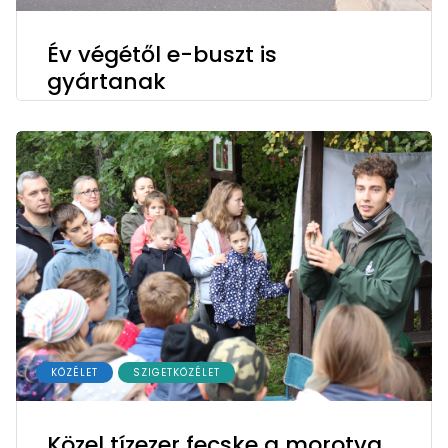
Év végétől e-buszt is
gyártanak
KÖZÉLET
SZIGETKÖZÉLET
Közel tízezer fecske a morotva