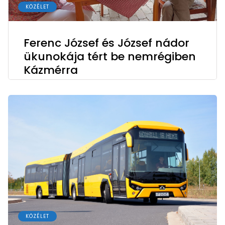
KÖZÉLET
Ferenc József és József nádor
ükunokája tért be nemrégiben
Kázmérra
KÖZÉLET