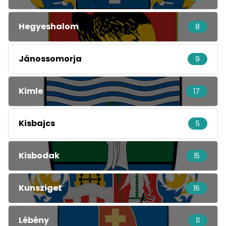
Hegyeshalom
8
Jánossomorja
9
Kimle
17
Kisbajcs
5
Kisbodak
15
Kunsziget
16
Lébény
11