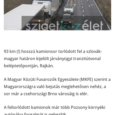
93 km (!) hosszú kamionsor torlódott fel a szlovák-
magyar határon kijelölt járványügyi tranzitútvonal
beléptetőpontján, Rajkán.
A Magyar Közúti Fuvarozók Egyesülete (MKFE) szerint a
Magyarországra való bejutás meglehetősen nehéz, a
sor már a csehországi Brno városáig is elér.
A feltorlódott kamionok már több Pozsony környéki
autópálya forgalmát is nehezítik.