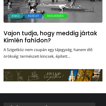
KIMLE
KÖZÉLET
KÖZLEKEDÉS
Vajon tudja, hogy meddig jártak
Kimlén fahídon?
A Szigetköz nem csupán egy tájegység, hanem élő
örökség: természeti kincsek, épített…