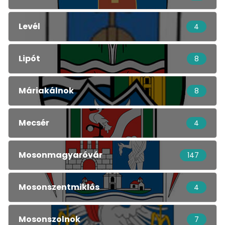
Levél
4
Lipót
8
Máriakálnok
8
Mecsér
4
Mosonmagyaróvár
147
Mosonszentmiklós
4
Mosonszolnok
7