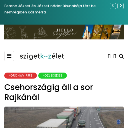
Ferenc József és József nádor ükunokája tért be
Közel tíze
nemrégiben Kázmérra
Kiemelkedő
Madármegf
KORONAVÍRUS
KÖZLEKEDÉS
Csehországig áll a sor
Rajkánál