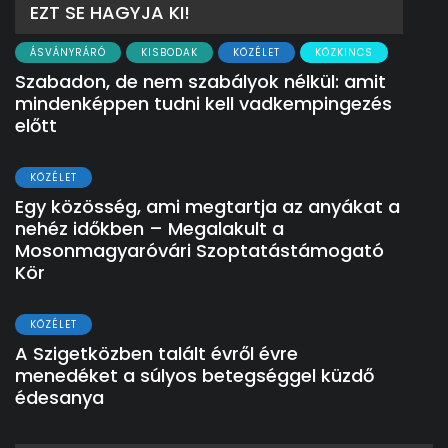
EZT SE HAGYJA KI!
ÁSVÁNYRÁRÓ
KISBODAK
KÖZÉLET
KÖZKINCS
Szabadon, de nem szabályok nélkül: amit
mindenképpen tudni kell vadkempingezés
előtt
KÖZÉLET
Egy közösség, ami megtartja az anyákat a
nehéz időkben – Megalakult a
Mosonmagyaróvári Szoptatástámogató
Kör
KÖZÉLET
A Szigetközben talált évről évre
menedéket a súlyos betegséggel küzdő
édesanya