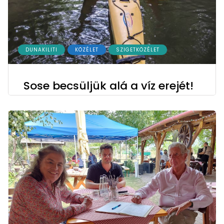
DUNAKILITI
KÖZÉLET
SZIGETKÖZÉLET
Sose becsüljük alá a víz erejét!