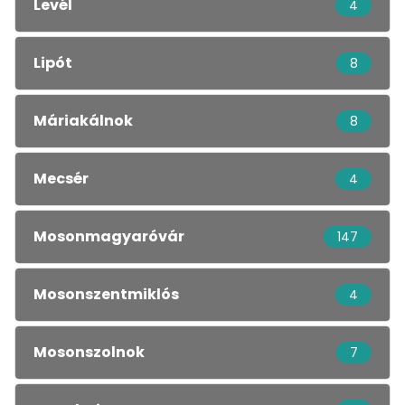
Levél
4
Lipót
8
Máriakálnok
8
Mecsér
4
Mosonmagyaróvár
147
Mosonszentmiklós
4
Mosonszolnok
7