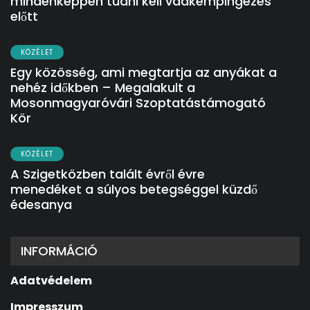
mindenképpen tudni kell vadkempingezés
előtt
KÖZÉLET
Egy közösség, ami megtartja az anyákat a
nehéz időkben – Megalakult a
Mosonmagyaróvári Szoptatástámogató
Kör
KÖZÉLET
A Szigetközben talált évről évre
menedéket a súlyos betegséggel küzdő
édesanya
INFORMÁCIÓ
Adatvédelem
Impresszum