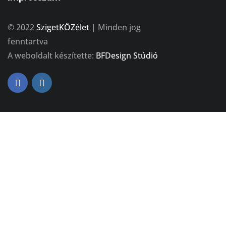
© 2022
SzigetKÖZélet
| Minden jog
fenntartva
A weboldalt készítette:
BFDesign Stúdió