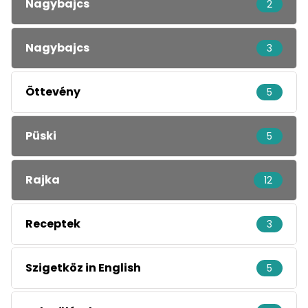
Nagybajcs
2
Nagybajcs
3
Öttevény
5
Püski
5
Rajka
12
Receptek
3
Szigetköz in English
5