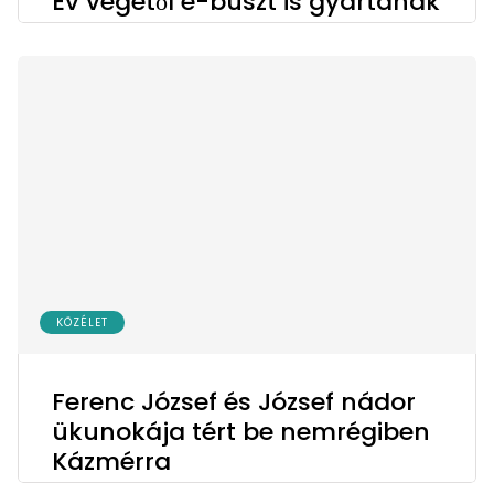
Év végétől e-buszt is gyártanak
KÖZÉLET
Ferenc József és József nádor
ükunokája tért be nemrégiben
Kázmérra