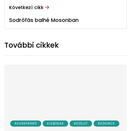
Következő cikk
Sodrófás balhé Mosonban
További cikkek
ÁSVÁNYRÁRÓ
KISBODAK
KÖZÉLET
KÖZKINCS