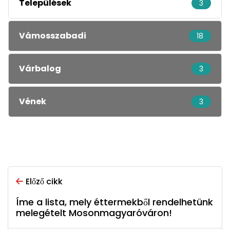
Települések
3
Vámosszabadi
18
Várbalog
3
Vének
3
Előző cikk
Íme a lista, mely éttermekből rendelhetünk
melegételt Mosonmagyaróváron!