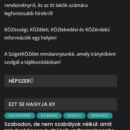
rendezvényről, és az itt lakók számára
legfontosabb hírekről!
⠀
KÖZösségi, KÖZéleti, KÖZlekedési és KÖZérdekű
információk egy helyen!
⠀
A SzigetKÖZélet mindannyiunké, amely iránytűként
szolgál a tájékozódásban!
NÉPSZERŰ
EZT SE HAGYJA KI!
ÁSVÁNYRÁRÓ
KISBODAK
KÖZÉLET
KÖZKINCS
Szabadon, de nem szabályok nélkül: amit