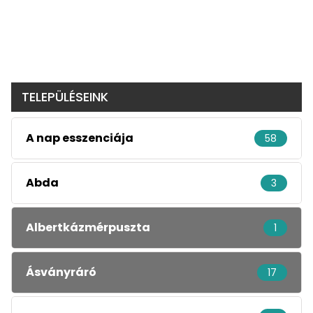
TELEPÜLÉSEINK
A nap esszenciája
58
Abda
3
Albertkázmérpuszta
1
Ásványráró
17