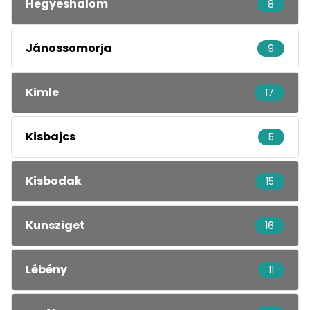
Hegyeshalom
8
Jánossomorja
9
Kimle
17
Kisbajcs
5
Kisbodak
15
Kunsziget
16
Lébény
11