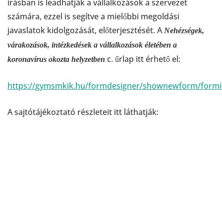
írásban is leadhatják a vállalkozások a szervezet
számára, ezzel is segítve a mielőbbi megoldási
javaslatok kidolgozását, előterjesztését. A
Nehézségek,
várakozások, intézkedések a vállalkozások életében a
c. űrlap itt érhető el:
koronavírus okozta helyzetben
https://gymsmkik.hu/formdesigner/shownewform/formi
A sajtótájékoztató részleteit itt láthatják: