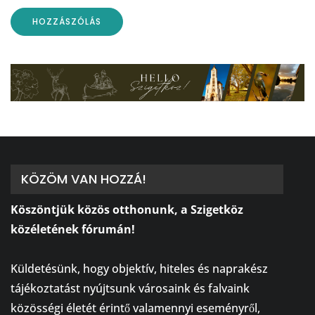
KÖZÖM VAN HOZZÁ!
Köszöntjük közös otthonunk, a Szigetköz
közéletének fórumán!
⠀
Küldetésünk, hogy objektív, hiteles és naprakész
tájékoztatást nyújtsunk városaink és falvaink
közösségi életét érintő valamennyi eseményről,