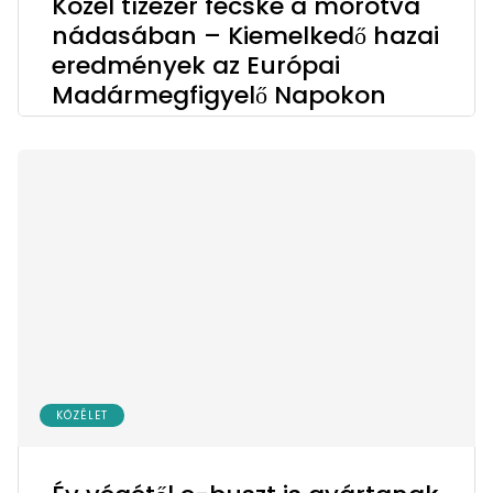
Közel tízezer fecske a morotva
nádasában – Kiemelkedő hazai
eredmények az Európai
Madármegfigyelő Napokon
KÖZÉLET