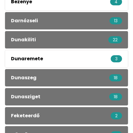
Bezenye
4
Darnózseli
13
Dunakiliti
22
Dunaremete
3
Dunaszeg
18
Dunasziget
18
Feketeerdő
2