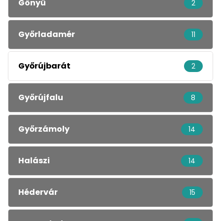
Gönyű
2
Győrladamér
11
Győrújbarát
2
Győrújfalu
8
Győrzámoly
14
Halászi
14
Hédervár
15