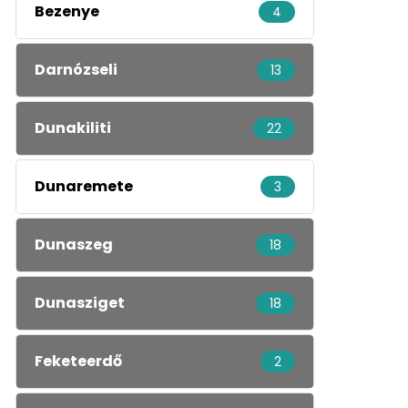
Bezenye
4
Darnózseli
13
Dunakiliti
22
Dunaremete
3
Dunaszeg
18
Dunasziget
18
Feketeerdő
2