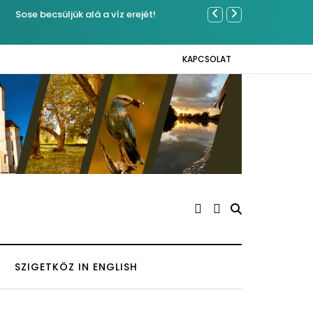
Közel tízezer f
Napokon
KAPCSOLAT
SZIGETKÖZ IN ENGLISH