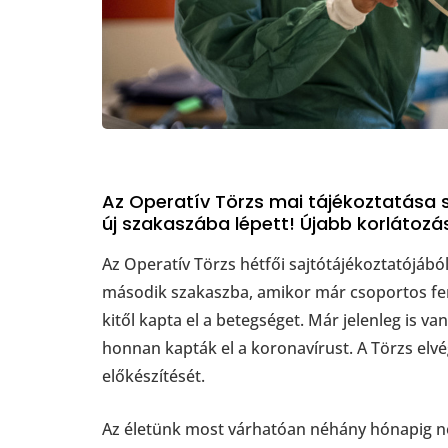
Az Operatív Törzs mai tájékoztatása s
új szakaszába lépett! Újabb korlátozá
Az Operatív Törzs hétfői sajtótájékoztatójából
második szakaszba, amikor már csoportos fe
kitől kapta el a betegséget. Már jelenleg is v
honnan kapták el a koronavírust. A Törzs elv
előkészítését.
Az életünk most várhatóan néhány hónapig n