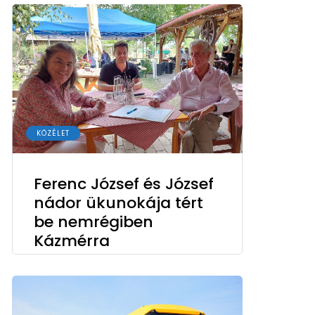
KÖZÉLET
Ferenc József és József
nádor ükunokája tért
be nemrégiben
Kázmérra