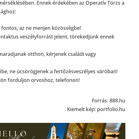
ek mérséklésében. Ennek érdekében az Operatív Törzs a
sághoz:
m fontos, az ne menjen közösségbe!
ntaktus veszélyforrást jelent, törekedjünk ennek
 maradjanak otthon, kérjenek családi vagy
őbe, ne ücsörögjenek a fertőzésveszélyes váróban!
tön forduljon orvoshoz, telefonon!
Forrás: 888.hu
Kiemelt kép: portfolio.hu