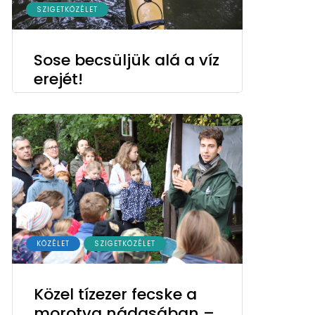
SZIGETKÖZÉLET
Sose becsüljük alá a víz
erejét!
KÖZÉLET
SZIGETKÖZÉLET
Közel tízezer fecske a
morotva nádasában –