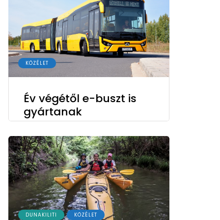
KÖZÉLET
Év végétől e-buszt is
gyártanak
DUNAKILITI
KÖZÉLET