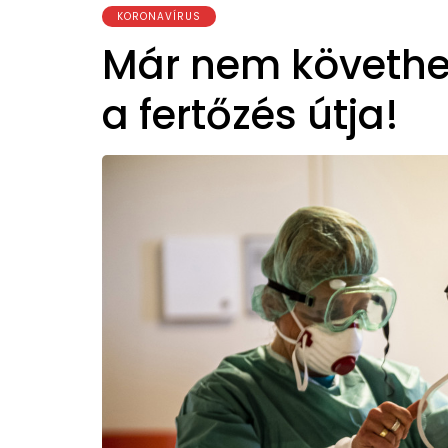
KORONAVÍRUS
Már nem követh
a fertőzés útja!