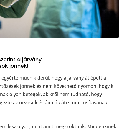
zerint a járvány
sok jönnek!
 egyértelműen kiderül, hogy a járvány átlépett a
rtőzések jönnek és nem követhető nyomon, hogy ki
annak olyan betegek, akikről nem tudható, hogy
égezte az orvosok és ápolók átcsoportosításának
em lesz olyan, mint amit megszoktunk. Mindenkinek