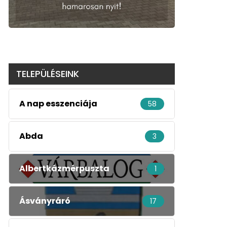
TELEPÜLÉSEINK
A nap esszenciája
58
Abda
3
Albertkázmérpuszta
1
Ásványráró
17