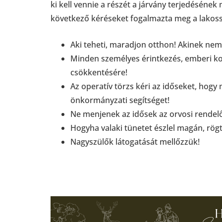
ki kell vennie a részét a járvány terjedésén
következő kéréseket fogalmazta meg a lakos
Aki teheti, maradjon otthon! Akinek ne
Minden személyes érintkezés, emberi ko
csökkentésére!
Az operatív törzs kéri az időseket, hogy
önkormányzati segítséget!
Ne menjenek az idősek az orvosi rendel
Hogyha valaki tünetet észlel magán, rög
Nagyszülők látogatását mellőzzük!