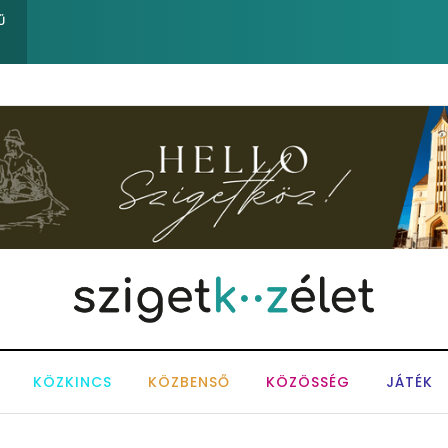
Sose becsüljük alá a víz erejét!
Ű
KÖZKINCS
KÖZBENSŐ
KÖZÖSSÉG
JÁTÉK