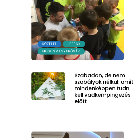
KÖZÉLET
LÉBÉNY
MOSONMAGYARÓVÁR
Szabadon, de nem
szabályok nélkül: amit
mindenképpen tudni
kell vadkempingezés
előtt