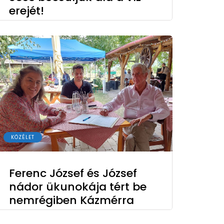
erejét!
KÖZÉLET
Ferenc József és József
nádor ükunokája tért be
nemrégiben Kázmérra