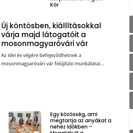
Kör
Új köntösben, kiállításokkal
várja majd látogatóit a
mosonmagyaróvári vár
Az idei év végére befejeződhetnek a
mosonmagyaróvári vár felújítási munkálatai…
Egy közösség, ami
megtartja az anyákat a
nehéz időkben –
Megalakult a