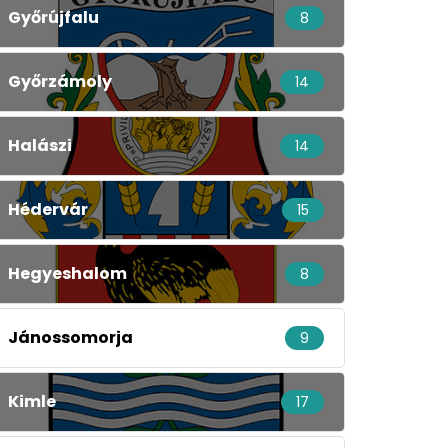
Győrújfalu
8
Győrzámoly
14
Halászi
14
Hédervár
15
Hegyeshalom
8
Jánossomorja
9
Kimle
17