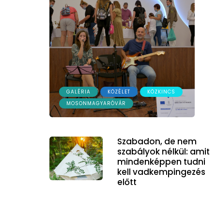
GALÉRIA
KÖZÉLET
KÖZKINCS
MOSONMAGYARÓVÁR
Szabadon, de nem
szabályok nélkül: amit
mindenképpen tudni
kell vadkempingezés
előtt