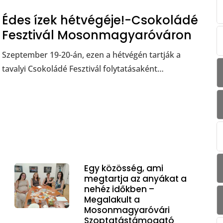
Édes ízek hétvégéje!-Csokoládé
Fesztivál Mosonmagyaróváron
Szeptember 19-20-án, ezen a hétvégén tartják a
tavalyi Csokoládé Fesztivál folytatásaként…
Egy közösség, ami
megtartja az anyákat a
nehéz időkben –
Megalakult a
Mosonmagyaróvári
Szoptatástámogató