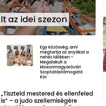
 az idei szezon
Egy közösség, ami
megtartja az anyákat a
nehéz időkben –
Megalakult a
Mosonmagyaróvári
Szoptatástámogató
Kör
„Tiszteld mestered és ellenfeled
is” – a judo szellemiségére