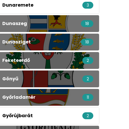
Dunaremete
3
Dunaszeg
18
Dunasziget
18
Feketeerdő
2
Gönyű
2
Győrladamér
11
Győrújbarát
2