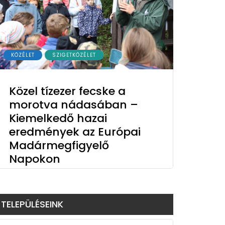
KÖZÉLET
SZIGETKÖZÉLET
Közel tízezer fecske a
morotva nádasában –
Kiemelkedő hazai
eredmények az Európai
Madármegfigyelő
Napokon
TELEPÜLÉSEINK