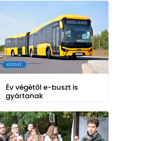
KÖZÉLET
Év végétől e-buszt is
gyártanak