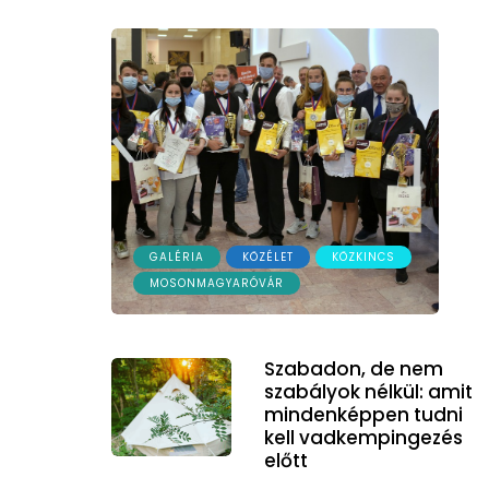
GALÉRIA
KÖZÉLET
KÖZKINCS
MOSONMAGYARÓVÁR
Szabadon, de nem
szabályok nélkül: amit
mindenképpen tudni
kell vadkempingezés
előtt