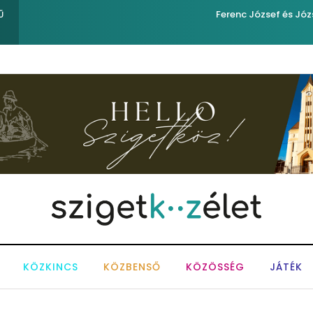
Ferenc József és József nádor ükunokája tért be nemrégi
Ű
KÖZKINCS
KÖZBENSŐ
KÖZÖSSÉG
JÁTÉK