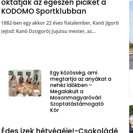
oktatják az egészen piciket a
KODOMO Sportklubban
1882-ben egy akkor 22 éves fiatalember, Kanō Jigorō
(ejtsd: Kanó Dzsigoró) Jujutsu mester, az…
Egy közösség, ami
megtartja az anyákat a
nehéz időkben –
Megalakult a
Mosonmagyaróvári
Szoptatástámogató
Kör
Édes ízek hétvégéje!-Csokoládé