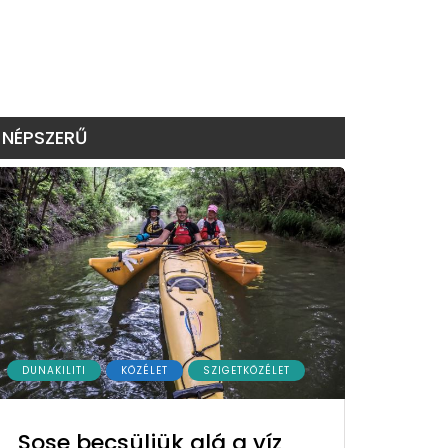
NÉPSZERŰ
DUNAKILITI
KÖZÉLET
SZIGETKÖZÉLET
Sose becsüljük alá a víz