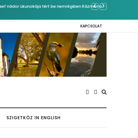
ben Kázmérra
Év végétől e-bus
KAPCSOLAT
SZIGETKÖZ IN ENGLISH