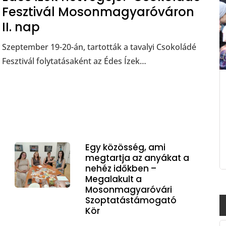
Fesztivál Mosonmagyaróváron
II. nap
Szeptember 19-20-án, tartották a tavalyi Csokoládé
Fesztivál folytatásaként az Édes Ízek…
Egy közösség, ami
megtartja az anyákat a
nehéz időkben –
Megalakult a
Mosonmagyaróvári
Szoptatástámogató
Kör