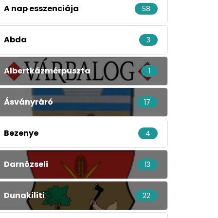
A nap esszenciája
58
Abda
3
Albertkázmérpuszta
1
Ásványráró
17
Bezenye
4
Darnózseli
13
Dunakiliti
22