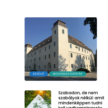
KÖZÉLET
MOSONMAGYARÓVÁR
Szabadon, de nem
szabályok nélkül: amit
mindenképpen tudni
kell vadkempingezés