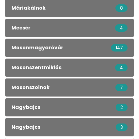
Máriakálnok
8
Mecsér
4
Mosonmagyaróvár
147
Mosonszentmiklós
4
Mosonszolnok
7
Nagybajcs
2
Nagybajcs
3