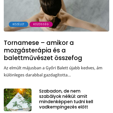
KÖZÉLET
KÖZÖSSÉG
Tornamese – amikor a
mozgásterápia és a
balettművészet összefog
Az elmúlt májusban a Győri Balett újabb kedves, ám
különleges darabbal gazdagította…
Szabadon, de nem
szabályok nélkül: amit
mindenképpen tudni kell
vadkempingezés előtt