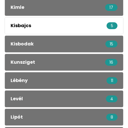
Kimle
17
Kisbajcs
5
Kisbodak
15
Kunsziget
16
Lébény
11
Levél
4
Lipót
8