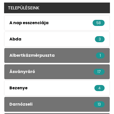
TELEPÜLÉSEINK
A nap esszenciája
58
Abda
3
Albertkázmérpuszta
1
Ásványráró
17
Bezenye
4
Darnózseli
13