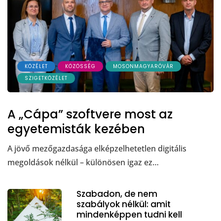
KÖZÉLET
KÖZÖSSÉG
MOSONMAGYARÓVÁR
SZIGETKÖZÉLET
A „Cápa” szoftvere most az
egyetemisták kezében
A jövő mezőgazdasága elképzelhetetlen digitális
megoldások nélkül – különösen igaz ez…
Szabadon, de nem
szabályok nélkül: amit
mindenképpen tudni kell