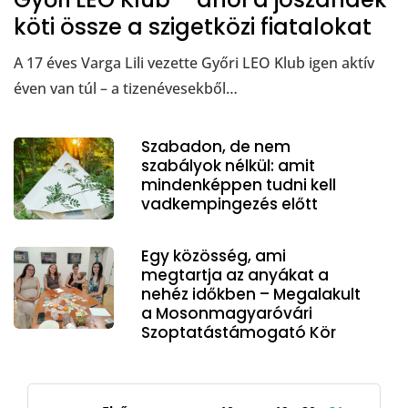
köti össze a szigetközi fiatalokat
A 17 éves Varga Lili vezette Győri LEO Klub igen aktív
éven van túl – a tizenévesekből…
Szabadon, de nem
szabályok nélkül: amit
mindenképpen tudni kell
vadkempingezés előtt
Egy közösség, ami
megtartja az anyákat a
nehéz időkben – Megalakult
a Mosonmagyaróvári
Szoptatástámogató Kör