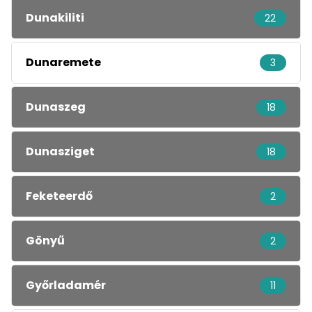
Dunakiliti
22
Dunaremete
3
Dunaszeg
18
Dunasziget
18
Feketeerdő
2
Gönyű
2
Győrladamér
11