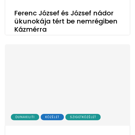
Ferenc József és József nádor
ükunokája tért be nemrégiben
Kázmérra
DUNAKILITI
KÖZÉLET
SZIGETKÖZÉLET