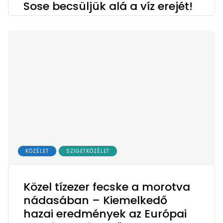
Sose becsüljük alá a víz erejét!
KÖZÉLET
SZIGETKÖZÉLET
Közel tízezer fecske a morotva
nádasában – Kiemelkedő
hazai eredmények az Európai