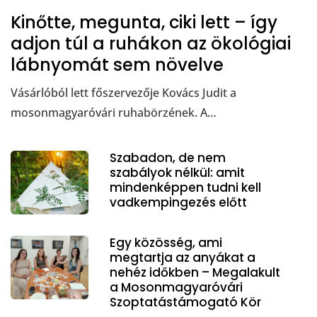
Kinőtte, megunta, ciki lett – így
adjon túl a ruhákon az ökológiai
lábnyomát sem növelve
Vásárlóból lett főszervezője Kovács Judit a
mosonmagyaróvári ruhabörzének. A…
Szabadon, de nem
szabályok nélkül: amit
mindenképpen tudni kell
vadkempingezés előtt
Egy közösség, ami
megtartja az anyákat a
nehéz időkben – Megalakult
a Mosonmagyaróvári
Szoptatástámogató Kör