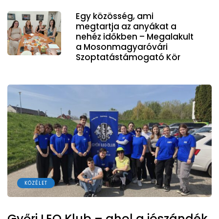
Egy közösség, ami
megtartja az anyákat a
nehéz időkben – Megalakult
a Mosonmagyaróvári
Szoptatástámogató Kör
KÖZÉLET
Győri LEO Klub – ahol a jószándék