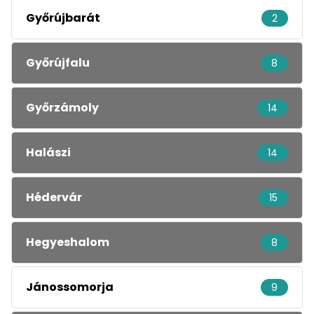
Győrújbarát
2
Győrújfalu
8
Győrzámoly
14
Halászi
14
Hédervár
15
Hegyeshalom
8
Jánossomorja
9