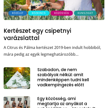
KÖZÉLET
KÖZKINCS
KÖZÖSSÉG
KUNSZIGET
Kertészet egy csipetnyi
varázslattal
A Citrus és Pálma kertészet 2019-ben indult hobbiból,
mára pedig az egyik legmeghatározóbb…
Szabadon, de nem
szabályok nélkül: amit
mindenképpen tudni kell
vadkempingezés előtt
Egy közösség, ami
megtartja az anyákat a