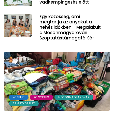
vadkempingezés előtt
Egy közösség, ami
megtartja az anyákat a
nehéz időkben – Megalakult
a Mosonmagyaróvári
Szoptatástámogató Kör
KÖZÉLET
KÖZÖSSÉG
MOSONMAGYARÓVÁR
SZIGETKÖZÉLET