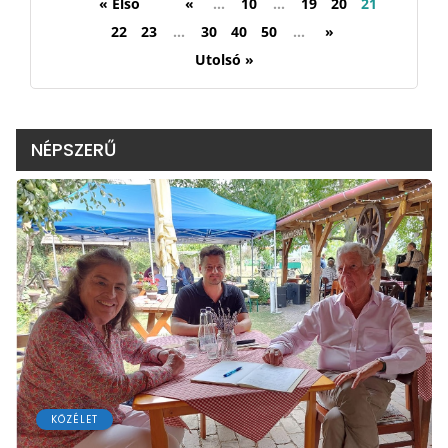
« Első
«
...
10
...
19
20
21
22
23
...
30
40
50
...
»
Utolsó »
NÉPSZERŰ
KÖZÉLET