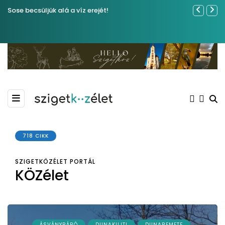
Sose becsüljük alá a víz erejét!
Közel tíze
Kiemelkedő
Madármegf
718 CIKK
SZIGETKÖZÉLET PORTÁL
KÖZélet
ÁSVÁNYRÁRÓ
DUNAKILITI
DUNAREMETE