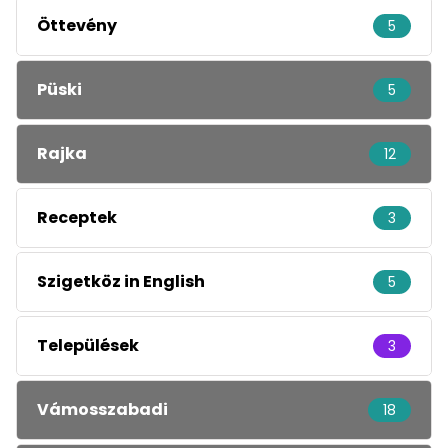
Öttevény
5
Püski
5
Rajka
12
Receptek
3
Szigetköz in English
5
Települések
3
Vámosszabadi
18