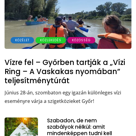
KÖZÉLET
KÖZLEKEDÉS
KÖZÖSSÉG
Vízre fel – Győrben tartják a „Vízi
Ring – A Vaskakas nyomában”
teljesítménytúrát
Június 28-án, szombaton egy igazán különleges vízi
eseményre várja a szigetközieket Győr!
Szabadon, de nem
szabályok nélkül: amit
mindenképpen tudni kell