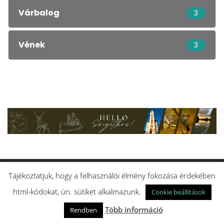
Várbalog
3
Vének
3
Tájékoztatjuk, hogy a felhasználói élmény fokozása érdekében
KÖZÖM VAN HOZZÁ!
html-kódokat, ún. sütiket alkalmazunk.
Cookie beállítások
Több információ
Rendben
Köszöntjük közös otthonunk, a Szigetköz