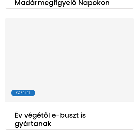
Madármegfigyelő Napokon
KÖZÉLET
Év végétől e-buszt is
gyártanak