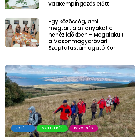
vadkempingezés előtt
Egy közösség, ami
megtartja az anyákat a
nehéz időkben – Megalakult
a Mosonmagyaróvári
Szoptatástámogató Kör
KÖZÉLET
KÖZLEKEDÉS
KÖZÖSSÉG