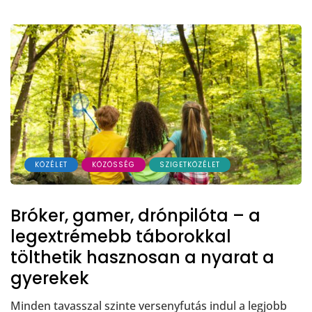
KÖZÉLET
KÖZÖSSÉG
SZIGETKÖZÉLET
Bróker, gamer, drónpilóta – a
legextrémebb táborokkal
tölthetik hasznosan a nyarat a
gyerekek
Minden tavasszal szinte versenyfutás indul a legjobb