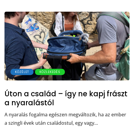
KÖZÉLET
KÖZLEKEDÉS
Úton a család – így ne kapj frászt
a nyaralástól
A nyaralás fogalma egészen megváltozik, ha az ember
a szingli évek után családostul, egy vagy…