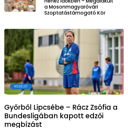
nehéz időkben – Megalakult
a Mosonmagyaróvári
Szoptatástámogató Kör
KÖZÉLET
Győrből Lipcsébe – Rácz Zsófia a
Bundesligában kapott edzői
megbízást