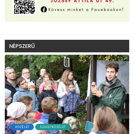
NÉPSZERŰ
KÖZÉLET
SZIGETKÖZÉLET