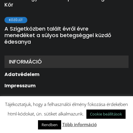
Kör
KÖZÉLET
A Szigetközben talált évről évre
menedéket a súlyos betegséggel küzdő
édesanya
INFORMÁCIÓ
Adatvédelem
Impresszum
© 2022
SzigetKÖZélet
| Minden jog
Tájékoztatjuk, hogy a felhasználói élmény fokozása érdekében
fenntartva
html-kódokat, ún. sütiket alkalmazunk.
Cookie beállítások
A weboldalt készítette:
BFDesign Stúdió
Több információ
Rendben