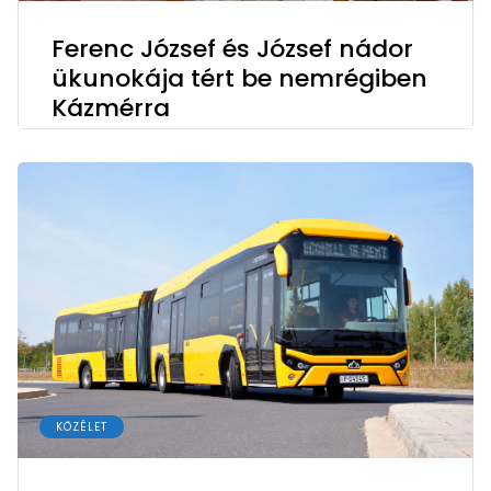
Ferenc József és József nádor
ükunokája tért be nemrégiben
Kázmérra
KÖZÉLET