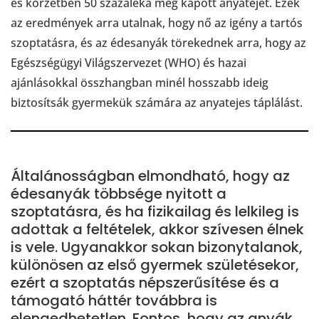
es körzetben 50 százaléka még kapott anyatejet. Ezek
az eredmények arra utalnak, hogy nő az igény a tartós
szoptatásra, és az édesanyák törekednek arra, hogy az
Egészségügyi Világszervezet (WHO) és hazai
ajánlásokkal összhangban minél hosszabb ideig
biztosítsák gyermekük számára az anyatejes táplálást.
Általánosságban elmondható, hogy az
édesanyák többsége nyitott a
szoptatásra, és ha fizikailag és lelkileg is
adottak a feltételek, akkor szívesen élnek
is vele. Ugyanakkor sokan bizonytalanok,
különösen az első gyermek születésekor,
ezért a szoptatás népszerűsítése és a
támogató háttér továbbra is
elengedhetetlen. Fontos, hogy az anyák