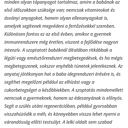
minden olyan tápanyagot tartalmaz, amire a babának az
első időszakban szüksége van; nemcsak vitaminokat és
ásványi anyagokat, hanem olyan ellenanyagokat is,
amelyek segítenek megvédeni a fertőzésekkel szemben.
Különösen fontos ez az első évben, amikor a gyermek
immunrendszere még éretlen, viszont a fejlődése nagyon
intenzív. A szoptatott babáknál általában ritkábbak a
légúti vagy emésztőrendszeri megbetegedések, és ha mégis
megbetegszenek, sokszor enyhébb tünetek jelentkeznek. Az
anyatej jótékonyan hat a baba idegrendszeri érésére is, és
segíthet megelőzni például az elhízást vagy a
cukorbetegséget a későbbiekben. A szoptatás mindemellett
nemcsak a gyermeknek, hanem az édesanyának is előnyös.
Segít a szülés utáni regenerációban, például gyorsabban
visszahúzódik a méh, és könnyebben vissza lehet nyerni a
várandósság előtti testsúlyt. A lelki oldalt sem szabad