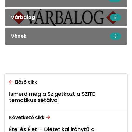
Várbalog
3
Vének
3
Előző cikk
Ismerd meg a Szigetközt a SZITE
tematikus sétáival
Következő cikk
Étel és Élet – Dietetikai iránytű a