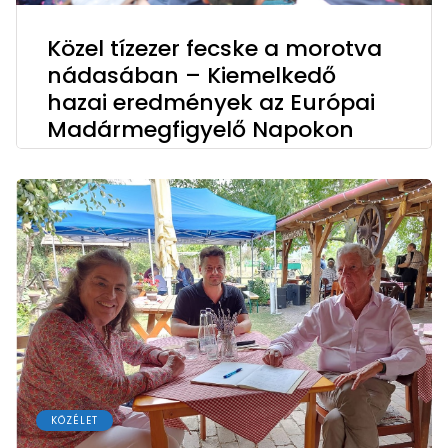
Közel tízezer fecske a morotva
nádasában – Kiemelkedő
hazai eredmények az Európai
Madármegfigyelő Napokon
KÖZÉLET