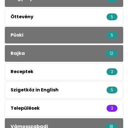
Öttevény
5
Püski
5
Rajka
12
Receptek
3
Szigetköz in English
5
Települések
3
Vámosszabadi
18