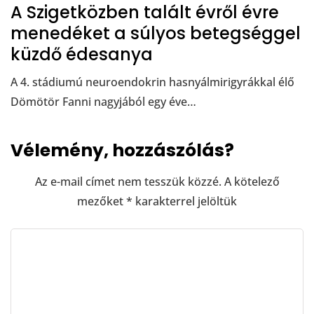
A Szigetközben talált évről évre
menedéket a súlyos betegséggel
küzdő édesanya
A 4. stádiumú neuroendokrin hasnyálmirigyrákkal élő
Dömötör Fanni nagyjából egy éve…
Vélemény, hozzászólás?
Az e-mail címet nem tesszük közzé.
A kötelező
mezőket
*
karakterrel jelöltük