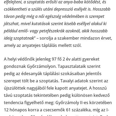
elfelejteni, a szoptatás erősíti az anya-baba kötődést, és
csökkentheti a szülés utáni depresszió esélyét is. Hosszabb
távon pedig még a női egészség védelmében is szerepet
játszhat, mivel kutatások szerint kisebb eséllyel alakul ki
például emlő- vagy petefészekrák azoknál, akik hosszabb
ideig szoptatnak
” – sorolja a szakember mindazon érvet,
amely az anyatejes táplálás mellett szól.
A helyi védőnők jelenleg 97 fő 2 év alatti gyereket
gondoznak Győrzámolyon. Tapasztalataik szerint
pedig az édesanyák táplálási szokásaiban jelentős
szerepet tölt be a szoptatás. Tavalyi adatok szerint az
újszülöttek nagyjából fele kapott anyatejet. A hosszú
távú szoptatás tekintetében pedig különösen kedvező
tendencia figyelhető meg: Győrzámoly II-es körzetében
12 hónapos korra a csecsemők 61 százaléka, míg az I-