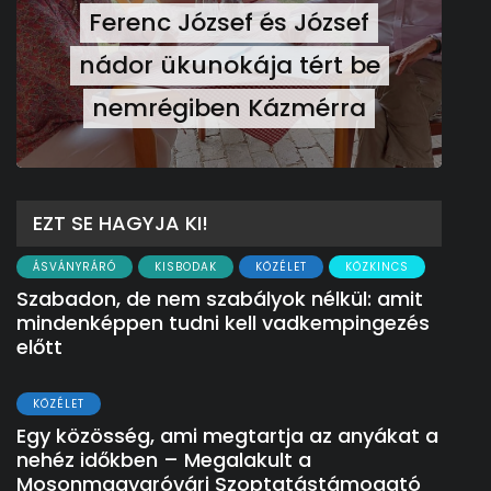
Ferenc József és József
nádor ükunokája tért be
nemrégiben Kázmérra
EZT SE HAGYJA KI!
ÁSVÁNYRÁRÓ
KISBODAK
KÖZÉLET
KÖZKINCS
Szabadon, de nem szabályok nélkül: amit
mindenképpen tudni kell vadkempingezés
előtt
KÖZÉLET
Egy közösség, ami megtartja az anyákat a
nehéz időkben – Megalakult a
Mosonmagyaróvári Szoptatástámogató