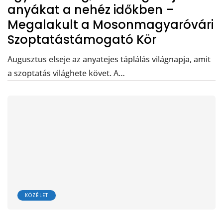
anyákat a nehéz időkben –
Megalakult a Mosonmagyaróvári
Szoptatástámogató Kör
Augusztus elseje az anyatejes táplálás világnapja, amit
a szoptatás világhete követ. A…
KÖZÉLET