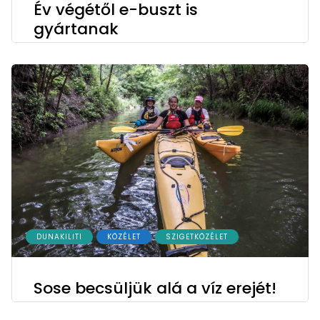
Év végétől e-buszt is
gyártanak
DUNAKILITI
KÖZÉLET
SZIGETKÖZÉLET
Sose becsüljük alá a víz erejét!