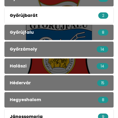
Győrújbarát
2
Győrújfalu
8
Győrzámoly
14
Halászi
14
Hédervár
15
Hegyeshalom
8
Jánossomorja
9