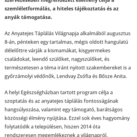
szervezésében megrendezett esemény célja a
szemléletformálás, a hiteles tájékoztatás és az
anyák támogatása.
Az Anyatejes Táplálás Világnapja alkalmából augusztus
8-án, pénteken egy tartalmas, mégis oldott hangulatú
délelőttre várják a kismamákat, kisgyermekes
családokat, leendő szülőket, nagyszülőket, és
természetesen a téma iránt nyitott szakembereket is a
győrzámolyi védőnők, Lendvay Zsófia és Bősze Anita.
A helyi Egészségházban tartott program célja a
szoptatás és az anyatejes táplálás fontosságának
hangsúlyozása, valamint egy támogató, barátságos
közösségi élmény nyújtása. Ezzel sok éves hagyomány
folytatódik a településen, hiszen 2014 óta
rendszeresen megemlékeznek a világnapról.