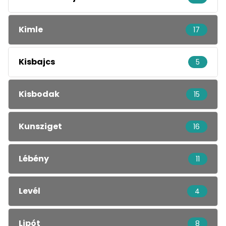
Kimle
17
Kisbajcs
5
Kisbodak
15
Kunsziget
16
Lébény
11
Levél
4
Lipót
8