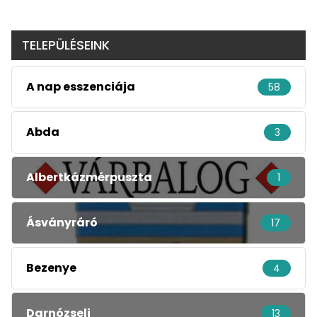
TELEPÜLÉSEINK
A nap esszenciája
58
Abda
3
Albertkázmérpuszta
1
Ásványráró
17
Bezenye
4
Darnózseli
13