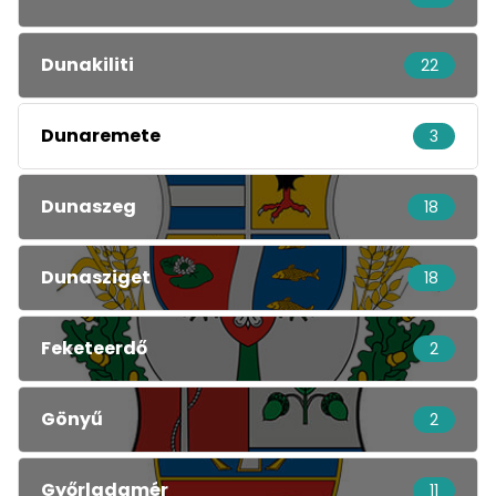
Dunakiliti
22
Dunaremete
3
Dunaszeg
18
Dunasziget
18
Feketeerdő
2
Gönyű
2
Győrladamér
11