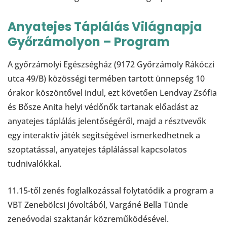
Anyatejes Táplálás Világnapja
Győrzámolyon – Program
A győrzámolyi Egészségház (9172 Győrzámoly Rákóczi
utca 49/B) közösségi termében tartott ünnepség 10
órakor köszöntővel indul, ezt követően Lendvay Zsófia
és Bősze Anita helyi védőnők tartanak előadást az
anyatejes táplálás jelentőségéről, majd a résztvevők
egy interaktív játék segítségével ismerkedhetnek a
szoptatással, anyatejes táplálással kapcsolatos
tudnivalókkal.
11.15-től zenés foglalkozással folytatódik a program a
VBT Zenebölcsi jóvoltából, Vargáné Bella Tünde
zeneóvodai szaktanár közreműködésével.