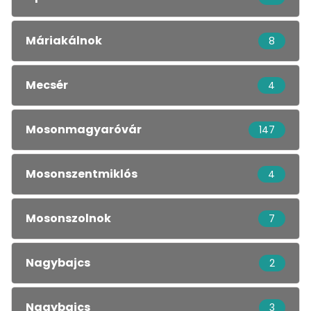
Máriakálnok
8
Mecsér
4
Mosonmagyaróvár
147
Mosonszentmiklós
4
Mosonszolnok
7
Nagybajcs
2
Nagybajcs
3