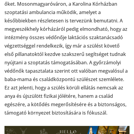
őket. Mosonmagyaróváron, a Karolina Kórházban
szoptatási ambulancia működik, amelyet a
későbbiekben részletesen is tervezünk bemutatni. A
megyeszékhely kórházáról pedig elmondható, hogy az
intézmény összes védőnője laktációs szaktanácsadó
végzettséggel rendelkezik, így már a szülést követő
első pillanatoktól kezdve szakszerű segítséget tudnak
nyújtani a szoptatás támogatásában. A győrzámolyi
védőnők tapasztalata szerint ott valóban megvalósul a
baba-mama és családközpontú szülészet szemlélete.
Ez azt jelenti, hogy a szülés körüli ellátás nemcsak az
anya és újszülött fizikai jólétére, hanem a család
egészére, a kötődés megerősítésére és a biztonságos,
támogató környezet biztosítására is fókuszál.