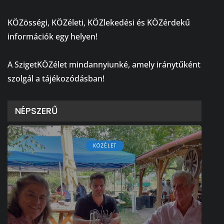
⠀
KÖZösségi, KÖZéleti, KÖZlekedési és KÖZérdekű
információk egy helyen!
⠀
A SzigetKÖZélet mindannyiunké, amely iránytűként
szolgál a tájékozódásban!
NÉPSZERŰ
KÖZÉLET