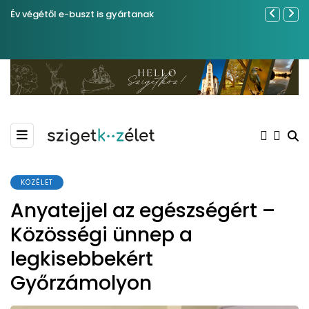
Év végétől e-buszt is gyártanak
Sose becsül
KÖZÉLET
Anyatejjel az egészségért –
Közösségi ünnep a
legkisebbekért
Győrzámolyon