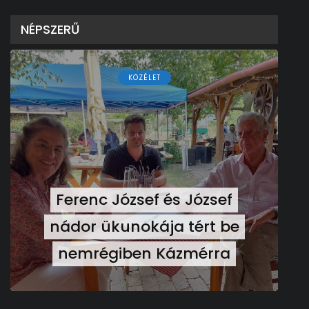
NÉPSZERŰ
KÖZÉLET
Ferenc József és József
nádor ükunokája tért be
nemrégiben Kázmérra