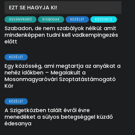
EZT SE HAGYJA KI!
ÁSVÁNYRÁRÓ
KISBODAK
KÖZÉLET
KÖZKINCS
Szabadon, de nem szabályok nélkül: amit
mindenképpen tudni kell vadkempingezés
előtt
KÖZÉLET
Egy közösség, ami megtartja az anyákat a
nehéz időkben – Megalakult a
Mosonmagyaróvári Szoptatástámogató
Kör
KÖZÉLET
A Szigetközben talált évről évre
menedéket a súlyos betegséggel küzdő
édesanya