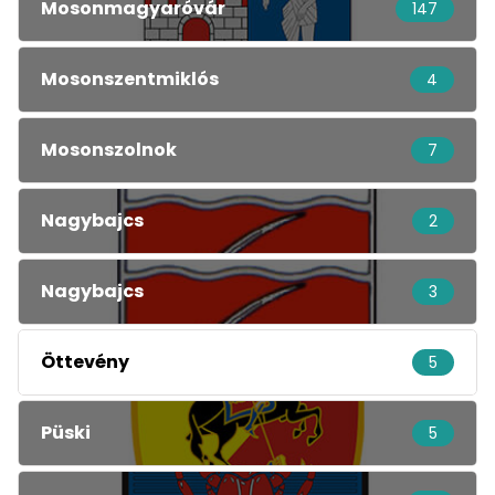
Mosonmagyaróvár
147
Mosonszentmiklós
4
Mosonszolnok
7
Nagybajcs
2
Nagybajcs
3
Öttevény
5
Püski
5