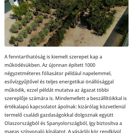
A fenntarthatóság is kiemelt szerepet kap a
működésükben. Az újonnan épített 1000
négyzetméteres fóliasátor például napelemmel,
esővízgyűjtővel és teljes energetikai önállósággal
működik, ezzel példát mutatva az ágazat többi
szereplője számára is. Mindemellett a beszállítóikkal is
értékalapú kapcsolatot ápolnak: kizárólag közvetlenül
termelő családi gazdaságokkal dolgoznak együtt
Olaszországból és Spanyolországból, így biztosítva a
magas színvonalú kínálatot. A vásárlói kör rendkívül