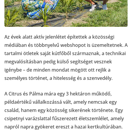
Az évek alatt aktív jelenlétet építettek a közösségi
médiában és többnyelvű webshopot is üzemeltetnek. A
tartalmi ötletek saját kútfőből származnak, a technikai
megvalósításban pedig külső segítséget vesznek
igénybe – de minden mondat mögött ott rejlik a
személyes történet, a hitelesség és a szenvedély.
A Citrus és Pálma mára egy 3 hektáron működő,
példaértékű vállalkozássá vált, amely nemcsak egy
család, hanem egy közösség sikerének története. Egy
csipetnyi varázslattal fűszerezett életszemlélet, amely
napról napra gyökeret ereszt a hazai kertkultúrában.