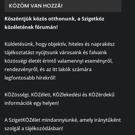
KÖZÖM VAN HOZZÁ!
Köszöntjük közös otthonunk, a Szigetköz
közéletének fórumán!
⠀
Küldetésünk, hogy objektív, hiteles és naprakész
tájékoztatást nyújtsunk városaink és falvaink
közösségi életét érintő valamennyi eseményről,
rendezvényről, és az itt lakók számára
legfontosabb hírekről!
⠀
KÖZösségi, KÖZéleti, KÖZlekedési és KÖZérdekű
információk egy helyen!
⠀
A SzigetKÖZélet mindannyiunké, amely iránytűként
szolgál a tájékozódásban!