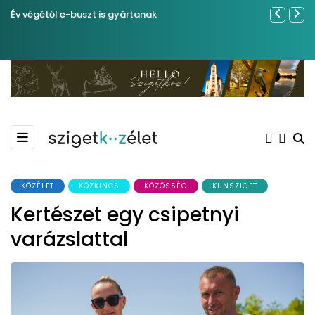
Év végétől e-buszt is gyártanak
Közel tíze
Kiemelkedő
Madármegf
KÖZÉLET
KÖZKINCS
KÖZÖSSÉG
KUNSZIGET
Kertészet egy csipetnyi
varázslattal