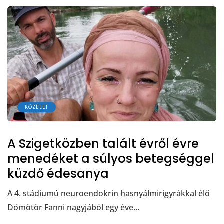
KÖZÉLET
A Szigetközben talált évről évre
menedéket a súlyos betegséggel
küzdő édesanya
A 4. stádiumú neuroendokrin hasnyálmirigyrákkal élő
Dömötör Fanni nagyjából egy éve…