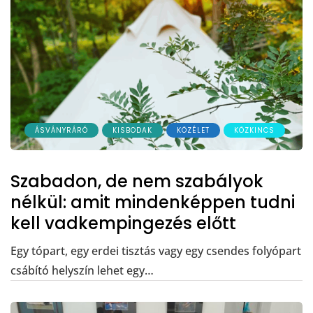
ÁSVÁNYRÁRÓ
KISBODAK
KÖZÉLET
KÖZKINCS
Szabadon, de nem szabályok
nélkül: amit mindenképpen tudni
kell vadkempingezés előtt
Egy tópart, egy erdei tisztás vagy egy csendes folyópart
csábító helyszín lehet egy…