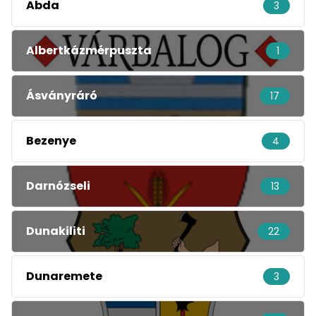
Abda
3
Albertkázmérpuszta
1
Ásványráró
17
Bezenye
4
Darnózseli
13
Dunakiliti
22
Dunaremete
3