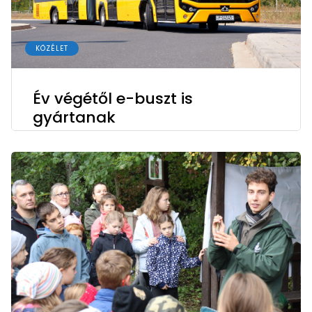
KÖZÉLET
Év végétől e-buszt is
gyártanak