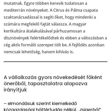
mutatnak. Egyre többen keresik tudatosan a
mediterrán növényeket. A Citrus és Pálma csapata
szaktanácsadással is segíti őket, hogy mindenki a
számára megfelelő fajtát válassza. A magyar
kertkultúra átalakulásával párhuzamosan a
dísznövények felértékelődtek és ebben a változásban a
cég aktív formáló szerepet tölt be. A fejlődés azonban
nemcsak lehetőség, hanem kihívás is.
A vállalkozás gyors növekedését főként
önerőből, tapasztalatra alapozva
irányítjuk
– elmondásuk szerint kiemelkedő
közgazdasági háttértudás nélkül, „
zsigerből
”