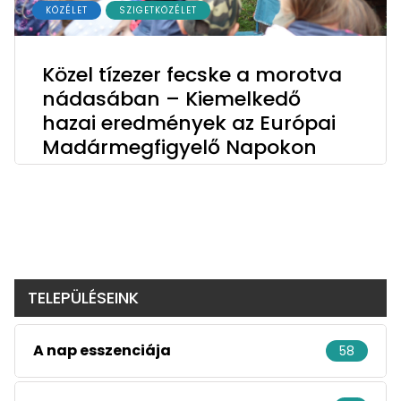
KÖZÉLET
SZIGETKÖZÉLET
Közel tízezer fecske a morotva
nádasában – Kiemelkedő
hazai eredmények az Európai
Madármegfigyelő Napokon
TELEPÜLÉSEINK
A nap esszenciája
58