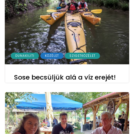
DUNAKILITI
KÖZÉLET
SZIGETKÖZÉLET
Sose becsüljük alá a víz erejét!