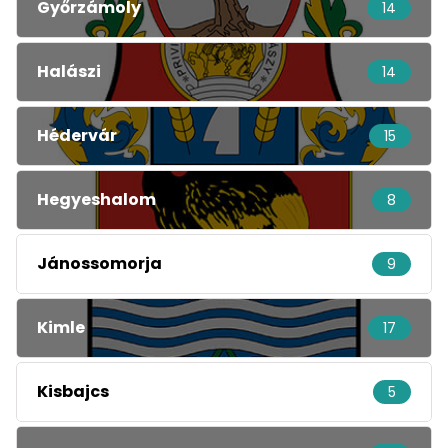
Győrzámoly
14
Halászi
14
Hédervár
15
Hegyeshalom
8
Jánossomorja
9
Kimle
17
Kisbajcs
5