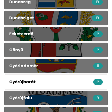
Dunaszeg
18
Dunasziget
18
Feketeerdő
2
Gönyű
2
Győrladamér
11
Győrújbarát
2
Győrújfalu
8