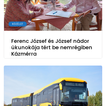
KÖZÉLET
Ferenc József és József nádor
ükunokája tért be nemrégiben
Kázmérra