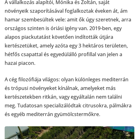
A vállalkozás alapítói, Mónika és Zoltán, saját
növényeik szaporításával foglalkoztak éveken át, ám
hamar szembesültek vele: amit ők úgy szeretnek, arra
országos szinten is óriási igény van. 2019-ben, egy
alapos piackutatást követően indították útjára
kertészetüket, amely azóta egy 3 hektáros területen,
hétfős csapattal és egyedülálló profillal van jelen a
hazai piacon.
A cég filozófiája világos: olyan különleges mediterrán
és trópusi növényeket kínálnak, amelyeket más
kertészetekben ritkán, vagy egyáltalán nem találni
meg. Tudatosan specializálódtak citrusokra, pálmákra
és egyéb mediterrán gyümölcstermőkre.