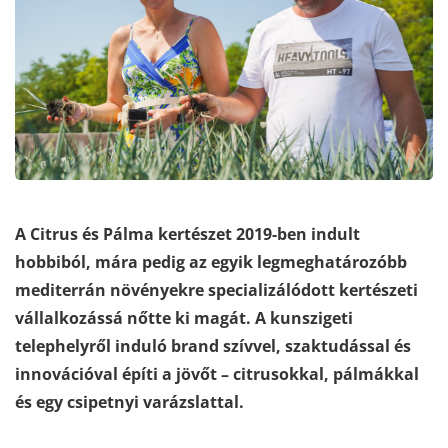
A Citrus és Pálma kertészet 2019-ben indult
hobbiból, mára pedig az egyik legmeghatározóbb
mediterrán növényekre specializálódott kertészeti
vállalkozássá nőtte ki magát. A kunszigeti
telephelyről induló brand szívvel, szaktudással és
innovációval építi a jövőt – citrusokkal, pálmákkal
és egy csipetnyi varázslattal.