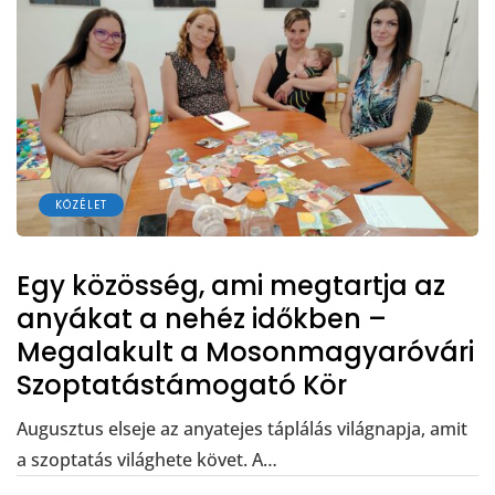
KÖZÉLET
Egy közösség, ami megtartja az
anyákat a nehéz időkben –
Megalakult a Mosonmagyaróvári
Szoptatástámogató Kör
Augusztus elseje az anyatejes táplálás világnapja, amit
a szoptatás világhete követ. A…