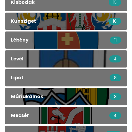
Kisbodak
15
Kunsziget
16
Lébény
11
Levél
4
Lipót
8
Máriakálnok
8
Mecsér
4