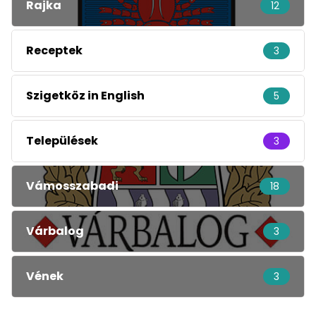
Rajka
12
Receptek
3
Szigetköz in English
5
Települések
3
Vámosszabadi
18
Várbalog
3
Vének
3