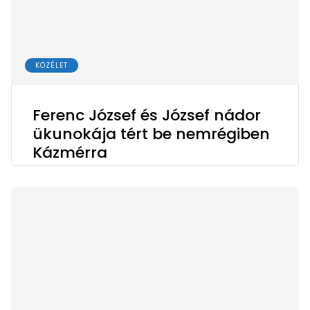
KÖZÉLET
Ferenc József és József nádor
ükunokája tért be nemrégiben
Kázmérra