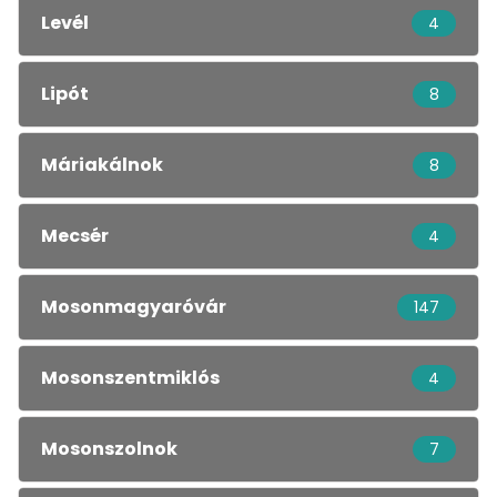
Levél
4
Lipót
8
Máriakálnok
8
Mecsér
4
Mosonmagyaróvár
147
Mosonszentmiklós
4
Mosonszolnok
7