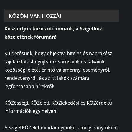
KÖZÖM VAN HOZZÁ!
Köszöntjük közös otthonunk, a Szigetköz
közéletének fórumán!
⠀
Küldetésünk, hogy objektív, hiteles és naprakész
tájékoztatást nyújtsunk városaink és falvaink
közösségi életét érintő valamennyi eseményről,
rendezvényről, és az itt lakók számára
legfontosabb hírekről!
⠀
KÖZösségi, KÖZéleti, KÖZlekedési és KÖZérdekű
információk egy helyen!
⠀
A SzigetKÖZélet mindannyiunké, amely iránytűként