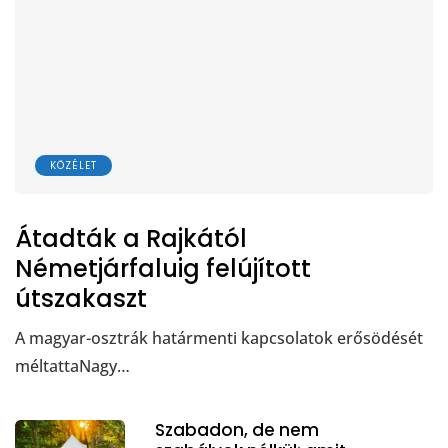
KÖZÉLET
Átadták a Rajkától
Németjárfaluig felújított
útszakaszt
A magyar-osztrák határmenti kapcsolatok erősödését
méltattaNagy…
Szabadon, de nem