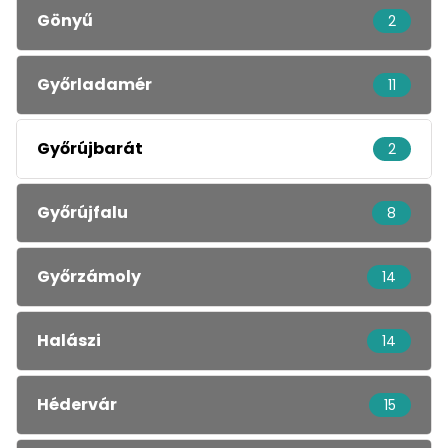
Gönyű
2
Győrladamér
11
Győrújbarát
2
Győrújfalu
8
Győrzámoly
14
Halászi
14
Hédervár
15