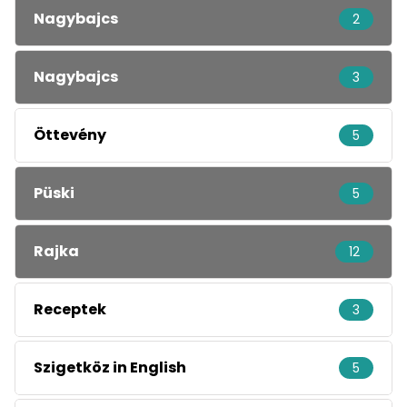
Nagybajcs
2
Nagybajcs
3
Öttevény
5
Püski
5
Rajka
12
Receptek
3
Szigetköz in English
5