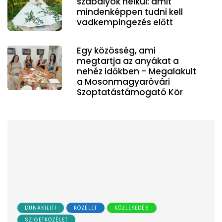
szabályok nélkül: amit
mindenképpen tudni kell
vadkempingezés előtt
Egy közösség, ami
megtartja az anyákat a
nehéz időkben – Megalakult
a Mosonmagyaróvári
Szoptatástámogató Kör
DUNAKILITI
KÖZÉLET
KÖZLEKEDÉS
SZIGETKÖZÉLET