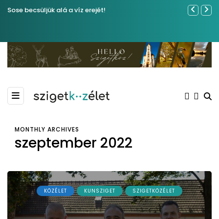
Sose becsüljük alá a víz erejét!
Közel tíze
Kiemelkedő
Madármegf
MONTHLY ARCHIVES
szeptember 2022
KÖZÉLET
KUNSZIGET
SZIGETKÖZÉLET