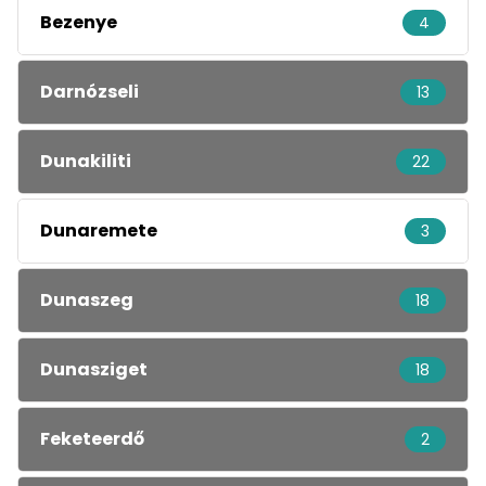
Bezenye
4
Darnózseli
13
Dunakiliti
22
Dunaremete
3
Dunaszeg
18
Dunasziget
18
Feketeerdő
2