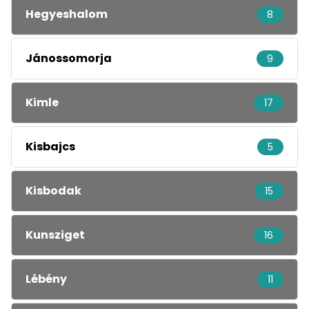
Hegyeshalom
8
Jánossomorja
9
Kimle
17
Kisbajcs
5
Kisbodak
15
Kunsziget
16
Lébény
11