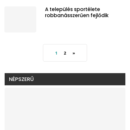
A település sportélete
robbanásszerűen fejlődik
1
2
»
NÉPSZERŰ