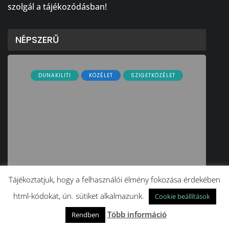
szolgál a tájékozódásban!
NÉPSZERŰ
DUNAKILITI
KÖZÉLET
SZIGETKÖZÉLET
Tájékoztatjuk, hogy a felhasználói élmény fokozása érdekében
Sose becsüljük alá a víz
html-kódokat, ún. sütiket alkalmazunk.
Cookie beállítások
erejét!
Több információ
Rendben