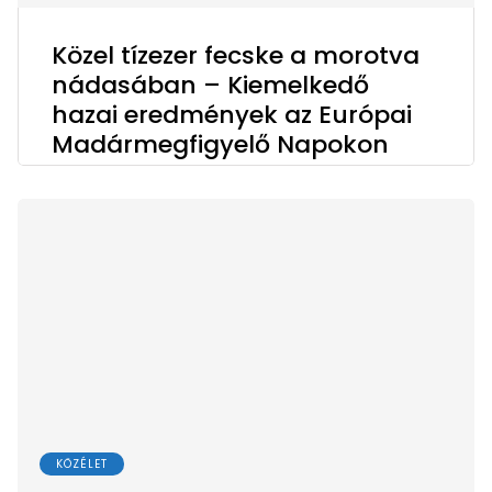
Közel tízezer fecske a morotva
nádasában – Kiemelkedő
hazai eredmények az Európai
Madármegfigyelő Napokon
KÖZÉLET