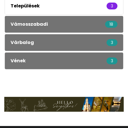
Települések
3
Vámosszabadi
18
Várbalog
3
Vének
3