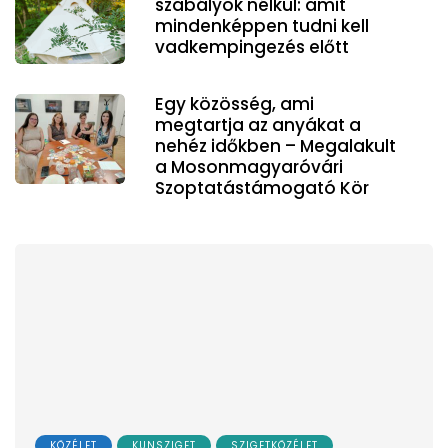
szabályok nélkül: amit
mindenképpen tudni kell
vadkempingezés előtt
Egy közösség, ami
megtartja az anyákat a
nehéz időkben – Megalakult
a Mosonmagyaróvári
Szoptatástámogató Kör
KÖZÉLET
KUNSZIGET
SZIGETKÖZÉLET