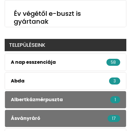
Év végétől e-buszt is
gyártanak
TELEPÜLÉSEINK
A nap esszenciája
58
Abda
3
Albertkázmérpuszta
1
Ásványráró
17