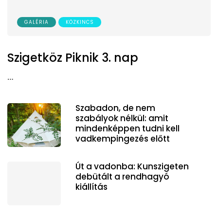
GALÉRIA
KÖZKINCS
Szigetköz Piknik 3. nap
…
Szabadon, de nem
szabályok nélkül: amit
mindenképpen tudni kell
vadkempingezés előtt
Út a vadonba: Kunszigeten
debütált a rendhagyó
kiállítás