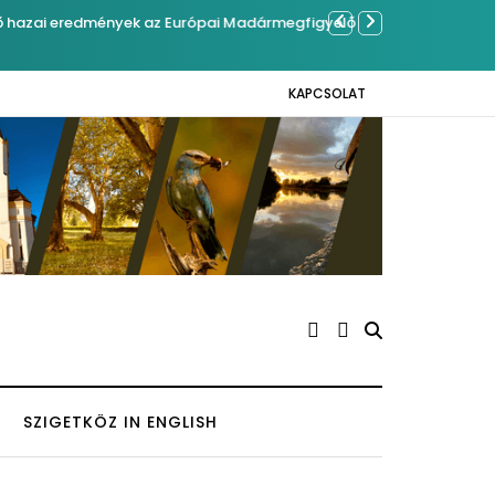
giben Kázmérra
Sose becsüljük
KAPCSOLAT
SZIGETKÖZ IN ENGLISH