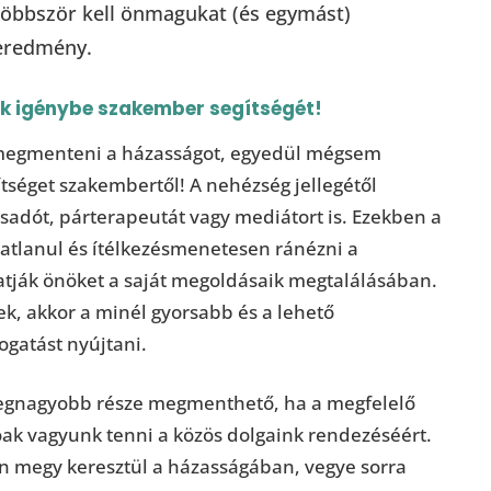
y többször kell önmagukat (és egymást)
 eredmény.
 igénybe szakember segítségét!
 megmenteni a házasságot, egyedül mégsem
tséget szakembertől! A nehézség jellegétől
sadót, párterapeutát vagy mediátort is. Ezekben a
tlanul és ítélkezésmenetesen ránézni a
atják önöket a saját megoldásaik megtalálásában.
k, akkor a minél gyorsabb és a lehető
gatást nyújtani.
legnagyobb része megmenthető, ha a megfelelő
óak vagyunk tenni a közös dolgaink rendezéséért.
 megy keresztül a házasságában, vegye sorra