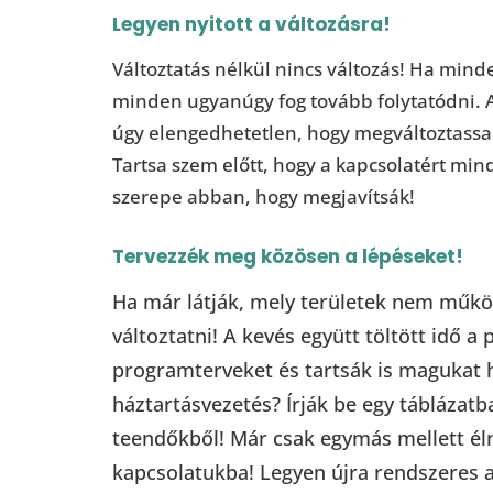
Legyen nyitott a változásra!
Változtatás nélkül nincs változás! Ha min
minden ugyanúgy fog tovább folytatódni. 
úgy elengedhetetlen, hogy megváltoztassa 
Tartsa szem előtt, hogy a kapcsolatért mind
szerepe abban, hogy megjavítsák!
Tervezzék meg közösen a lépéseket!
Ha már látják, mely területek nem műkö
változtatni! A kevés együtt töltött idő a
programterveket és tartsák is magukat 
háztartásvezetés? Írják be egy táblázatba
teendőkből! Már csak egymás mellett éln
kapcsolatukba! Legyen újra rendszeres a