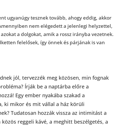
dent ugyanúgy tesznek tovább, ahogy eddig, akkor
Amennyiben nem elégedett a jelenlegi helyzettel,
azokat a dolgokat, amik a rossz irányba vezetnek.
ketten felelősek, így önnek és párjának is van
dnek jól, tervezzék meg közösen, min fognak
 probléma? Írják be a naptárba előre a
hozzá! Egy ember nyakába szakad a
, ki mikor és mit vállal a ház körüli
ek? Tudatosan hozzák vissza az intimitást a
 közös reggeli kávé, a meghitt beszélgetés, a