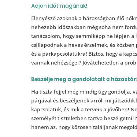
Adjon időt magának!
Elenyésző azoknak a házasságban élő nőkne
nehezebb időszakban még soha nem fordult
tanácsolom, hogy semmiképp ne lépjen a l
csillapodnak a heves érzelmek, és közben 
és a párkapcsolatukra! Biztos, hogy a kapcs
vannak nehézségei? Jóvátehetetlen a prob
Beszélje meg a gondolatait a házastár
Ha tiszta fejjel még mindig úgy gondolja,
párjával és beszéljenek arról, mi játszódik
kapcsolatuk, és mik a terveik a jövőben! N
személyét tiszteletben tartva beszélgetni! 
hanem az, hogy közösen találjanak megold