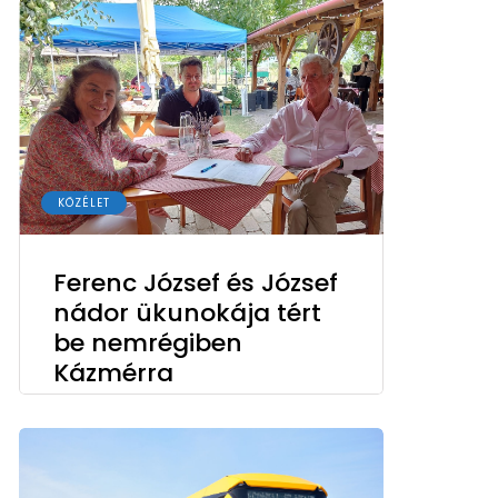
KÖZÉLET
Ferenc József és József
nádor ükunokája tért
be nemrégiben
Kázmérra