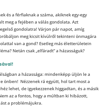
k és a férfiaknak a száma, akiknek egy-egy
 meg a fejében a válás gondolata. Azt
egelső gondolatra! Várjon pár napot, amíg
próbáljon meg kicsit kívülről tekinteni önmagára
olattal van a gond? Esetleg más életterületein
léma? Netán csak „elfáradt” a házasságuk?
sával!
 válságban a házassága: mindenképp üljön le a
 le önben! Nézzenek rá együtt, hol tart most a
ehéz lehet, de igyekezzenek higgadtan, és a másik
Nem az a fontos, hogy a múltban ki hibázott,
ást a problémájukra.