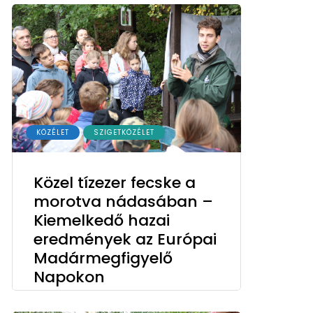
KÖZÉLET
SZIGETKÖZÉLET
Közel tízezer fecske a
morotva nádasában –
Kiemelkedő hazai
eredmények az Európai
Madármegfigyelő
Napokon