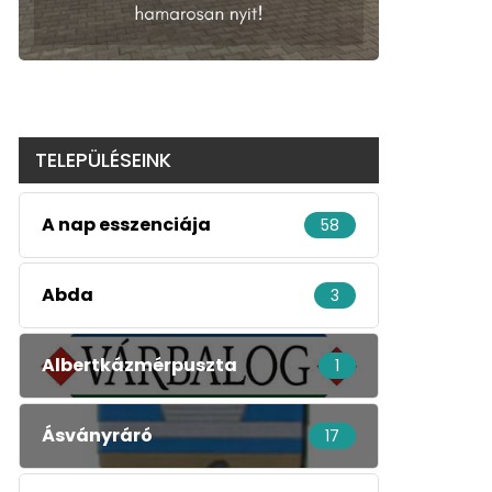
TELEPÜLÉSEINK
A nap esszenciája
58
Abda
3
Albertkázmérpuszta
1
Ásványráró
17