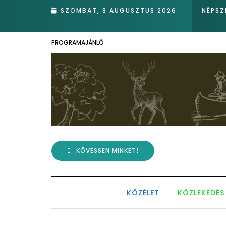
va nádasában – Kiemelkedő hazai eredmények az Európai Madármegf
SZOMBAT, 8 AUGUSZTUS 2026
NÉPSZ
PROGRAMAJÁNLÓ
KÖVESSEN MINKET!
KÖZÉLET
KÖZLEKEDÉS