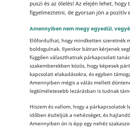
puszi és az ölelés! Az elején lehet, hog
figyelmeztetni, de gyorsan jön a pozitív
Amennyiben nem megy egyedül, vegyék
Előfordulhat, hogy mindketten szeretnék
boldogulnak. Ilyenkor bátran kérjenek segí
függően választhatnak párkapcsolati tanác
szakemberekben közös, hogy képesek párta
kapcsolati elakadásokra, és egyben támog
Amennyiben mégis a válás mellett döntene
legkíméletesebb lezárásban is tudnak támo
Hiszem és vallom, hogy a párkapcsolatok 
időben észleljük a nehézséget, és hajland
Amennyiben ön is épp egy nehéz szakaszon