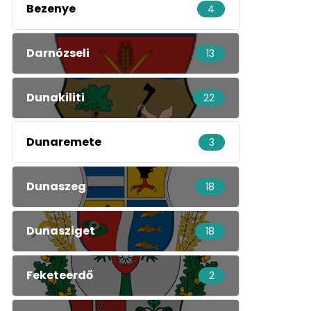
Bezenye
4
Darnózseli
13
Dunakiliti
22
Dunaremete
3
Dunaszeg
18
Dunasziget
18
Feketeerdő
2