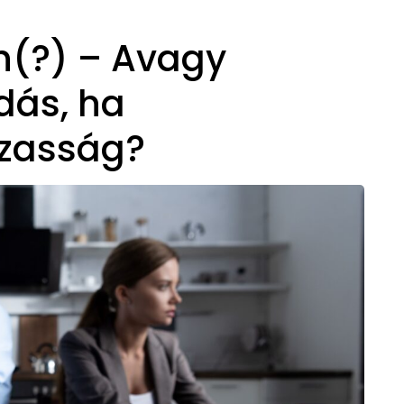
n(?) – Avagy
dás, ha
zasság?