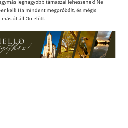
ra egymás legnagyobb támaszai lehessenek! Ne
er kell! Ha mindent megpróbált, és mégis
más út áll Ön elött.