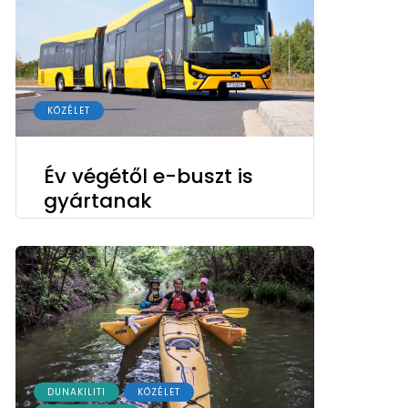
KÖZÉLET
Év végétől e-buszt is
gyártanak
DUNAKILITI
KÖZÉLET