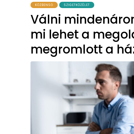
KÖZBENSŐ
SZIGETKÖZÉLET
Válni mindenáro
mi lehet a megol
megromlott a há