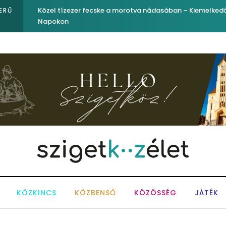
igyelő
Ferenc József és József nádor ükunokája tért be nemré
ERŰ
KÖZKINCS
KÖZBENSŐ
KÖZÖSSÉG
JÁTÉK