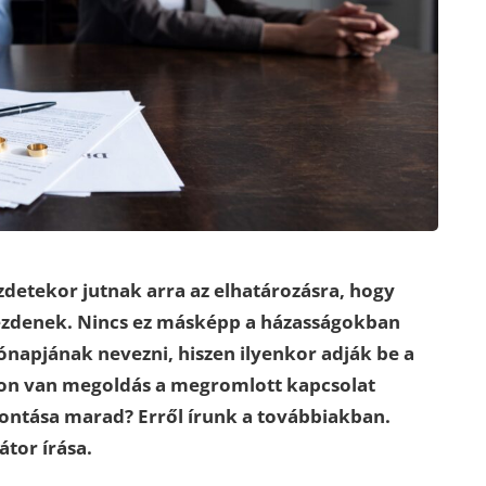
zdetekor jutnak arra az elhatározásra, hogy
 kezdenek. Nincs ez másképp a házasságokban
hónapjának nevezni, hiszen ilyenkor adják be a
jon van megoldás a megromlott kapcsolat
bontása marad? Erről írunk a továbbiakban.
átor írása.