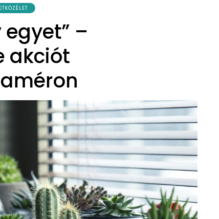
ETKÖZÉLET
 egyet” –
 akciót
adaméron