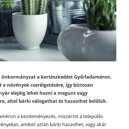
az önkormányzat a kertészkedést Győrladaméron,
 a növények cserélgetésére, így biztosan
nyár elejéig lehet hozni a megunt vagy
a, ahol bárki válogathat és hazavihet belőlük.
daméron a kezdeményezés, miszerint a település
növényeket, amiket aztán bárki hazavihet, vagy akár