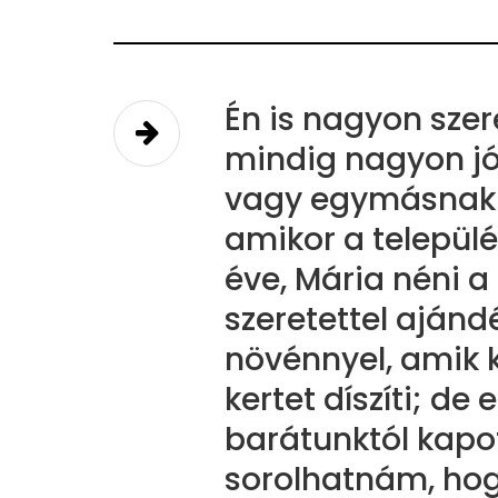
Én is nagyon sze
mindig nagyon jó
vagy egymásnak 
amikor a települé
éve, Mária néni 
szeretettel aján
növénnyel, amik 
kertet díszíti; d
barátunktól kapot
sorolhatnám, hog