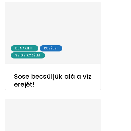
DUNAKILITI
KÖZÉLET
SZIGETKÖZÉLET
Sose becsüljük alá a víz
erejét!