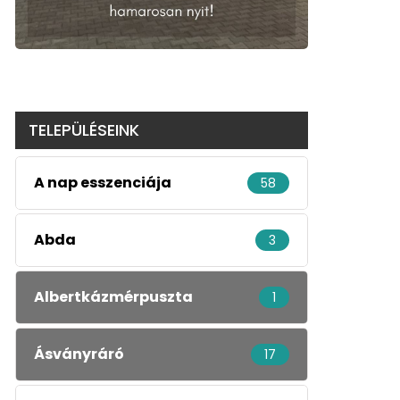
TELEPÜLÉSEINK
A nap esszenciája
58
Abda
3
Albertkázmérpuszta
1
Ásványráró
17