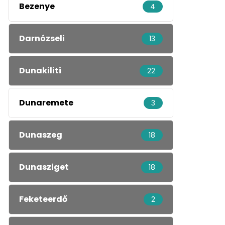
Bezenye
4
Darnózseli
13
Dunakiliti
22
Dunaremete
3
Dunaszeg
18
Dunasziget
18
Feketeerdő
2