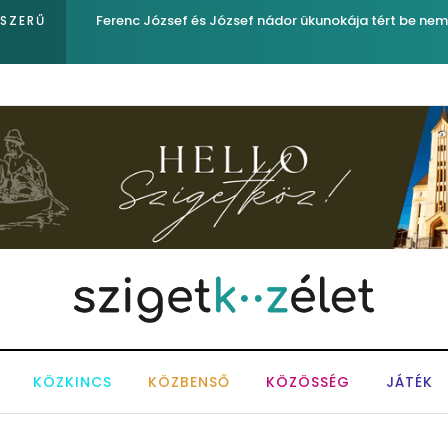
Ferenc József és József nádor ükunokája tért be ne
PSZERŰ
KÖZKINCS
KÖZBENSŐ
KÖZÖSSÉG
JÁTÉK