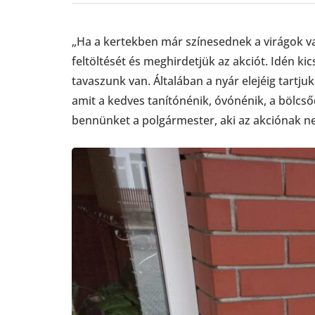
„Ha a kertekben már színesednek a virágok v
feltöltését és meghirdetjük az akciót. Idén kic
tavaszunk van. Általában a nyár elejéig tartjuk
amit a kedves tanítónénik, óvónénik, a bölcsőde
bennünket a polgármester, aki az akciónak nem