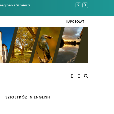
mrégiben Kázmérra
Év végétől
KAPCSOLAT
SZIGETKÖZ IN ENGLISH