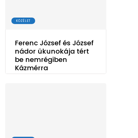
KÖZÉLET
Ferenc József és József
nádor ükunokája tért
be nemrégiben
Kázmérra