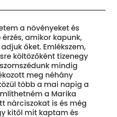
retem a növényeket és
 érzés, amikor kapunk,
adjuk őket. Emlékszem,
sre költözőként tizenegy
a szomszédunk mindig
dékozott meg néhány
közül több a mai napig a
e említhetném a Marika
t nárciszokat is és még
y kitől mit kaptam és