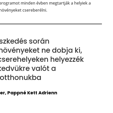
programot minden évben megtartják a helyiek a
 növényeket csereberélni.
észkedés során
 növényeket ne dobja ki,
serehelyeken helyezzék
 kedvükre valót a
 otthonukba
er, Pappné Kett Adrienn