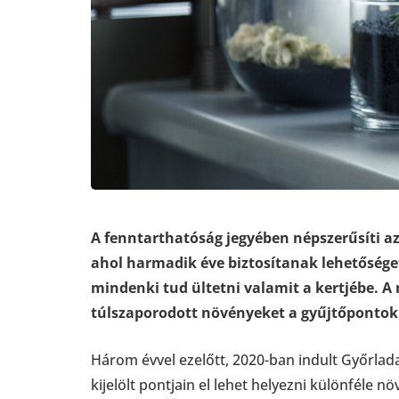
A fenntarthatóság jegyében népszerűsíti 
ahol harmadik éve biztosítanak lehetőséget
mindenki tud ültetni valamit a kertjébe. A 
túlszaporodott növényeket a gyűjtőpontokr
Három évvel ezelőtt, 2020-ban indult Győrla
kijelölt pontjain el lehet helyezni különféle 