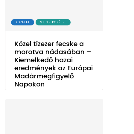
KÖZÉLET
SZIGETKÖZÉLET
Közel tízezer fecske a
morotva nádasában –
Kiemelkedő hazai
eredmények az Európai
Madármegfigyelő
Napokon