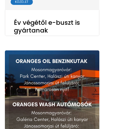
KÖZÉLET
Év végétől e-buszt is
gyártanak