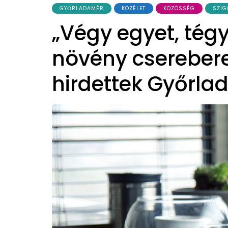
GYŐRLADAMÉR
KÖZÉLET
KÖZÖSSÉG
SZIG
„Végy egyet, tégy
növény cserebere
hirdettek Győrl