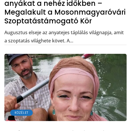
anyákat a nehéz időkben –
Megalakult a Mosonmagyaróvári
Szoptatástámogató Kör
Augusztus elseje az anyatejes táplálás világnapja, amit
a szoptatás világhete követ. A…
KÖZÉLET