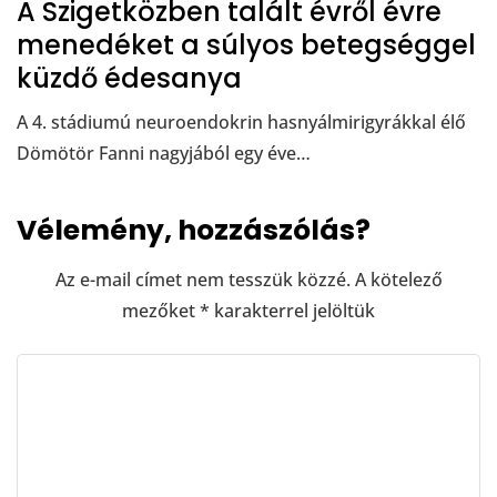
A Szigetközben talált évről évre
menedéket a súlyos betegséggel
küzdő édesanya
A 4. stádiumú neuroendokrin hasnyálmirigyrákkal élő
Dömötör Fanni nagyjából egy éve…
Vélemény, hozzászólás?
Az e-mail címet nem tesszük közzé.
A kötelező
mezőket
*
karakterrel jelöltük