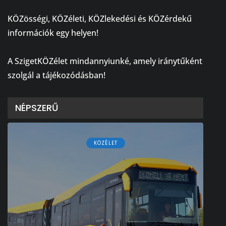
⠀
KÖZösségi, KÖZéleti, KÖZlekedési és KÖZérdekű
információk egy helyen!
⠀
A SzigetKÖZélet mindannyiunké, amely iránytűként
szolgál a tájékozódásban!
NÉPSZERŰ
KÖZÉLET