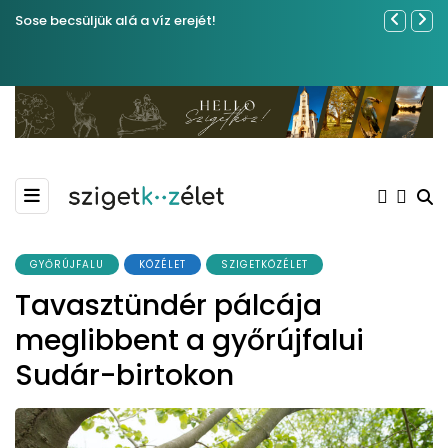
Sose becsüljük alá a víz erejét!
Közel tíze
Kiemelkedő
Madármegf
GYŐRÚJFALU
KÖZÉLET
SZIGETKÖZÉLET
Tavasztündér pálcája
meglibbent a győrújfalui
Sudár-birtokon