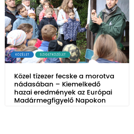
KÖZÉLET
SZIGETKÖZÉLET
Közel tízezer fecske a morotva
nádasában – Kiemelkedő
hazai eredmények az Európai
Madármegfigyelő Napokon