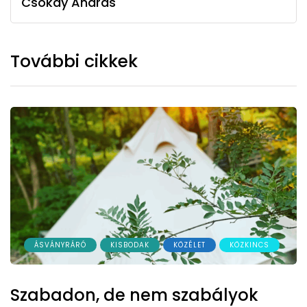
Csókay András
További cikkek
ÁSVÁNYRÁRÓ
KISBODAK
KÖZÉLET
KÖZKINCS
Szabadon, de nem szabályok