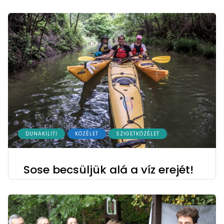
DUNAKILITI
KÖZÉLET
SZIGETKÖZÉLET
Sose becsüljük alá a víz erejét!