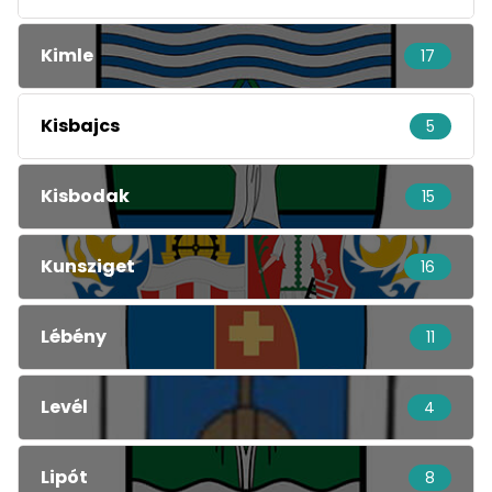
Kimle
17
Kisbajcs
5
Kisbodak
15
Kunsziget
16
Lébény
11
Levél
4
Lipót
8