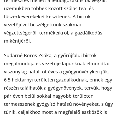
termesztés mellett a feldolgozást is ők végzik:
üzemükben többek között szálas tea- és
fűszerkeverékeket készítenek. A birtok
vezetőjével beszélgettünk szakmai
végzettségéről, termékeikről, a gazdálkodás
mikéntjéről.
Sudárné Boros Zsóka, a győrújfalui birtok
megálmodója és vezetője lapunknak elmondta:
viszonylag fiatal, öt éves a gyógynövénykertjük.
6,5 hektárnyi területen gazdálkodnak, ennek egy
részén találhatók a gyógynövények, tervük, hogy
pár éven belül sokkal nagyobb területen
termesszenek gyógyító hatású növényeket, s úgy
tűnik, céljaikhoz most a megfelelő eszközök is