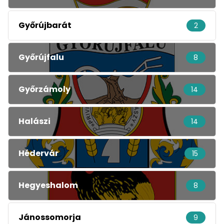
Győrújbarát
2
Győrújfalu
8
Győrzámoly
14
Halászi
14
Hédervár
15
Hegyeshalom
8
Jánossomorja
9