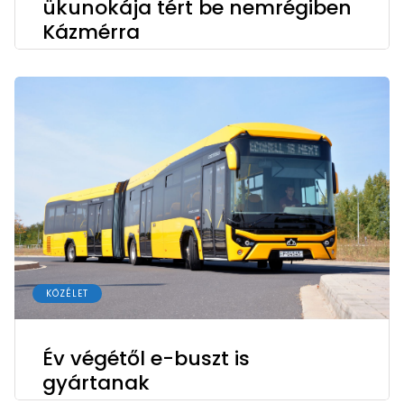
ükunokája tért be nemrégiben
Kázmérra
KÖZÉLET
Év végétől e-buszt is
gyártanak