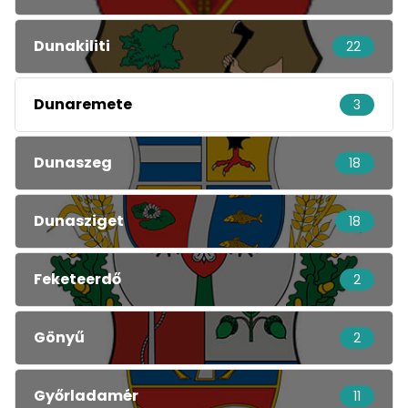
Dunakiliti
22
Dunaremete
3
Dunaszeg
18
Dunasziget
18
Feketeerdő
2
Gönyű
2
Győrladamér
11