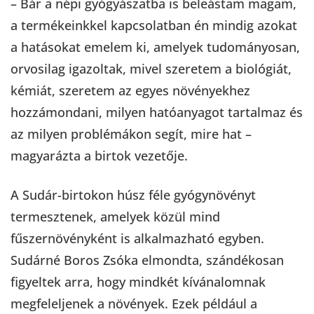
– Bár a népi gyógyászatba is beleástam magam,
a termékeinkkel kapcsolatban én mindig azokat
a hatásokat emelem ki, amelyek tudományosan,
orvosilag igazoltak, mivel szeretem a biológiát,
kémiát, szeretem az egyes növényekhez
hozzámondani, milyen hatóanyagot tartalmaz és
az milyen problémákon segít, mire hat –
magyarázta a birtok vezetője.
A Sudár-birtokon húsz féle gyógynövényt
termesztenek, amelyek közül mind
fűszernövényként is alkalmazható egyben.
Sudárné Boros Zsóka elmondta, szándékosan
figyeltek arra, hogy mindkét kívánalomnak
megfeleljenek a növények. Ezek például a