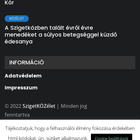
Kör
KÖZÉLET
A Szigetközben talált évről évre
menedéket a súlyos betegséggel küzdő
édesanya
INFORMÁCIÓ
Adatvédelem
Impresszum
© 2022
SzigetKÖZélet
| Minden jog
fenntartva
A weboldalt készítette:
BFDesign Stúdió
Tájékoztatjuk, hogy a felhasználói élmény fokozása érdekében
html-kódokat, ún. sütiket alkalmazunk.
Cookie beállítások