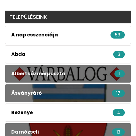
TELEPÜLÉSEINK
A nap esszenciája
58
Abda
3
Albertkázmérpuszta
1
Ásványráró
17
Bezenye
4
Darnózseli
13