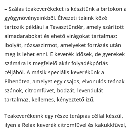
– Szálas teakeverékeket is készítünk a birtokon a
gyógynövényeinkből. Élvezeti teáink közé
tartozik például a Tavasztündér, amely szárított
almadarabokat és ehető virágokat tartalmaz:
ibolyát, rózsaszirmot, amelyeket forrázás után
meg is lehet enni. E keverék idősek, de gyerekek
számára is megfelelő akár folyadékpótlás
céljából. A másik speciális keverékünk a
Pihenőtea, amelyet egy csajos, elvonulós teának
szánok, citromfüvet, bodzát, levendulát
tartalmaz, kellemes, kényeztető ízű.
Teakeverékeink egy része terápiás céllal készül,
ilyen a Relax keverék citromfűvel és kakukkfűvel,