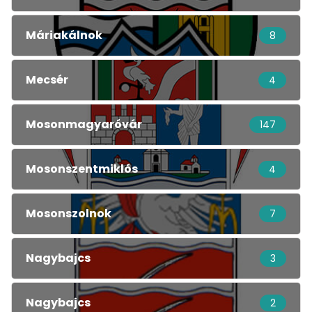
Máriakálnok
8
Mecsér
4
Mosonmagyaróvár
147
Mosonszentmiklós
4
Mosonszolnok
7
Nagybajcs
3
Nagybajcs
2