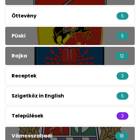
Öttevény
5
Püski
5
Rajka
12
Receptek
3
Szigetköz in English
5
Települések
3
Vámosszabadi
18