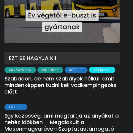
Év végétől e-buszt is
gyártanak
EZT SE HAGYJA KI!
ÁSVÁNYRÁRÓ
KISBODAK
KÖZÉLET
KÖZKINCS
Szabadon, de nem szabályok nélkül: amit
mindenképpen tudni kell vadkempingezés
előtt
KÖZÉLET
Egy közösség, ami megtartja az anyákat a
nehéz időkben – Megalakult a
Mosonmagyaróvári Szoptatástámogató