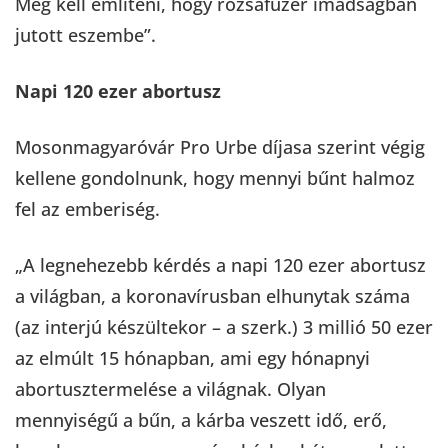
Meg kell említeni, hogy rózsafüzér imádságban
jutott eszembe”.
Napi 120 ezer abortusz
Mosonmagyaróvár Pro Urbe díjasa szerint végig
kellene gondolnunk, hogy mennyi bűnt halmoz
fel az emberiség.
„A legnehezebb kérdés a napi 120 ezer abortusz
a világban, a koronavírusban elhunytak száma
(az interjú készültekor – a szerk.) 3 millió 50 ezer
az elmúlt 15 hónapban, ami egy hónapnyi
abortusztermelése a világnak. Olyan
mennyiségű a bűn, a kárba veszett idő, erő,