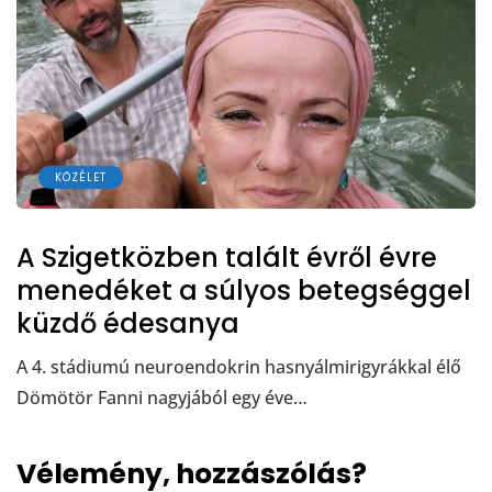
KÖZÉLET
A Szigetközben talált évről évre
menedéket a súlyos betegséggel
küzdő édesanya
A 4. stádiumú neuroendokrin hasnyálmirigyrákkal élő
Dömötör Fanni nagyjából egy éve…
Vélemény, hozzászólás?