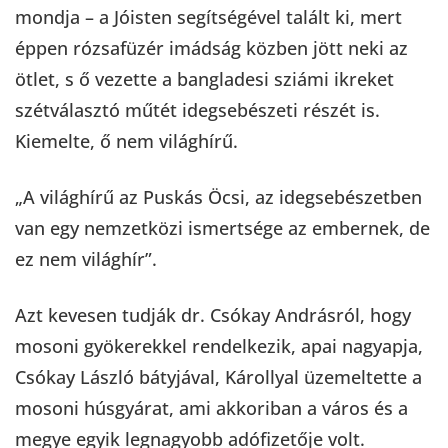
mondja – a Jóisten segítségével talált ki, mert
éppen rózsafüzér imádság közben jött neki az
ötlet, s ő vezette a bangladesi sziámi ikreket
szétválasztó műtét idegsebészeti részét is.
Kiemelte, ő nem világhírű.
„A világhírű az Puskás Öcsi, az idegsebészetben
van egy nemzetközi ismertsége az embernek, de
ez nem világhír”.
Azt kevesen tudják dr. Csókay Andrásról, hogy
mosoni gyökerekkel rendelkezik, apai nagyapja,
Csókay László bátyjával, Károllyal üzemeltette a
mosoni húsgyárat, ami akkoriban a város és a
megye egyik legnagyobb adófizetője volt.