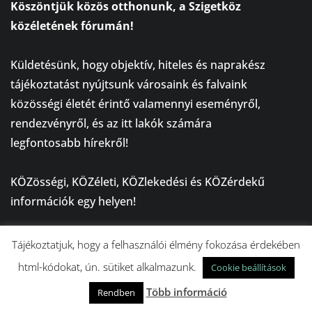
Köszöntjük közös otthonunk, a Szigetköz
közéletének fórumán!
⠀
Küldetésünk, hogy objektív, hiteles és naprakész
tájékoztatást nyújtsunk városaink és falvaink
közösségi életét érintő valamennyi eseményről,
rendezvényről, és az itt lakók számára
legfontosabb hírekről!
⠀
KÖZösségi, KÖZéleti, KÖZlekedési és KÖZérdekű
információk egy helyen!
⠀
A SzigetKÖZélet mindannyiunké, amely iránytűként
Tájékoztatjuk, hogy a felhasználói élmény fokozása érdekében
szolgál a tájékozódásban!
html-kódokat, ún. sütiket alkalmazunk.
Cookie beállítások
Több információ
Rendben
NÉPSZERŰ