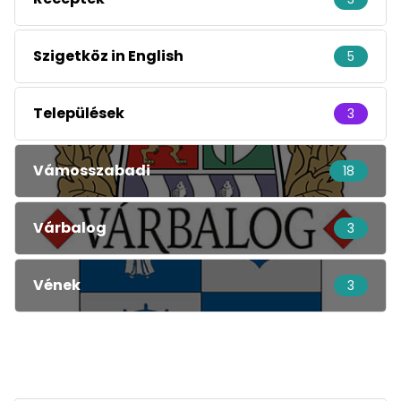
Szigetköz in English
5
Települések
3
Vámosszabadi
18
Várbalog
3
Vének
3