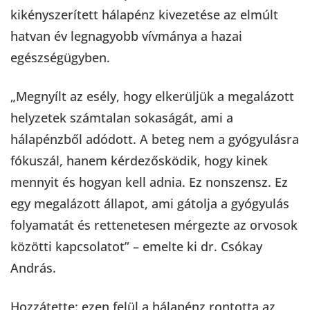
kikényszerített hálapénz kivezetése az elmúlt
hatvan év legnagyobb vívmánya a hazai
egészségügyben.
„Megnyílt az esély, hogy elkerüljük a megalázott
helyzetek számtalan sokaságát, ami a
hálapénzből adódott. A beteg nem a gyógyulásra
fókuszál, hanem kérdezősködik, hogy kinek
mennyit és hogyan kell adnia. Ez nonszensz. Ez
egy megalázott állapot, ami gátolja a gyógyulás
folyamatát és rettenetesen mérgezte az orvosok
közötti kapcsolatot” – emelte ki dr. Csókay
András.
Hozzátette: ezen felül a hálapénz rontotta az