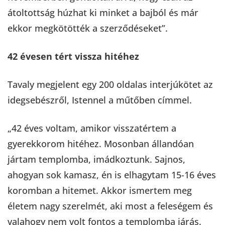
átoltottság húzhat ki minket a bajból és már
ekkor megkötötték a szerződéseket”.
42 évesen tért vissza hitéhez
Tavaly megjelent egy 200 oldalas interjúkötet az
idegsebészről, Istennel a műtőben címmel.
„42 éves voltam, amikor visszatértem a
gyerekkorom hitéhez. Mosonban állandóan
jártam templomba, imádkoztunk. Sajnos,
ahogyan sok kamasz, én is elhagytam 15-16 éves
koromban a hitemet. Akkor ismertem meg
életem nagy szerelmét, aki most a feleségem és
valahogy nem volt fontos a templomba járás.