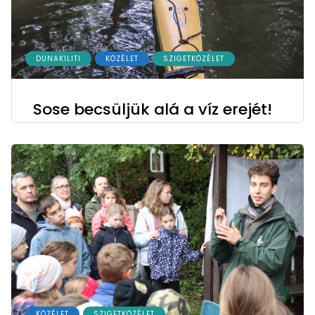
DUNAKILITI
KÖZÉLET
SZIGETKÖZÉLET
Sose becsüljük alá a víz erejét!
KÖZÉLET
SZIGETKÖZÉLET