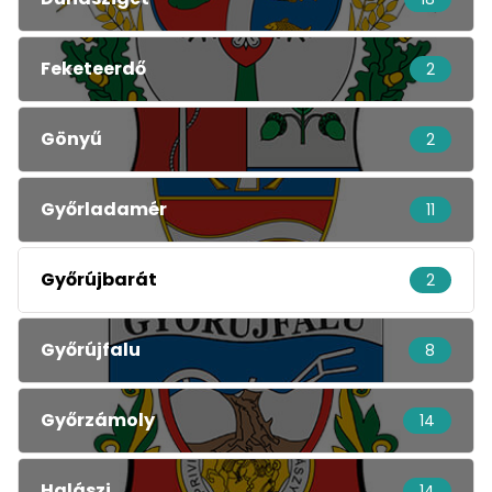
Feketeerdő
2
Gönyű
2
Győrladamér
11
Győrújbarát
2
Győrújfalu
8
Győrzámoly
14
Halászi
14