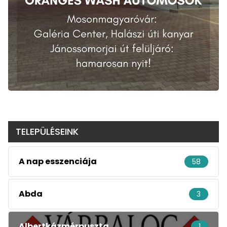
TELEPÜLÉSEINK
A nap esszenciája
58
Abda
3
Albertkázmérpuszta
1