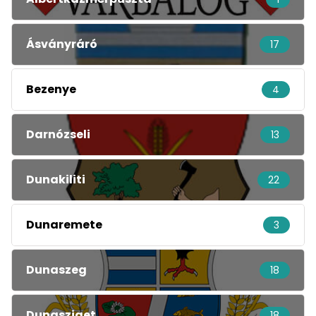
Ásványráró
17
Bezenye
4
Darnózseli
13
Dunakiliti
22
Dunaremete
3
Dunaszeg
18
Dunasziget
18