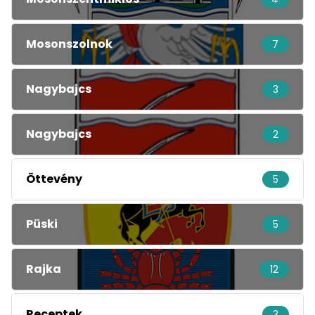
Mosonszolnok
7
Nagybajcs
3
Nagybajcs
2
Öttevény
5
Püski
5
Rajka
12
Receptek
3