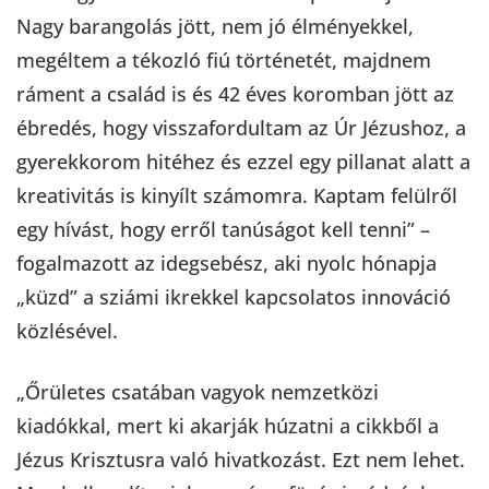
Nagy barangolás jött, nem jó élményekkel,
megéltem a tékozló fiú történetét, majdnem
ráment a család is és 42 éves koromban jött az
ébredés, hogy visszafordultam az Úr Jézushoz, a
gyerekkorom hitéhez és ezzel egy pillanat alatt a
kreativitás is kinyílt számomra. Kaptam felülről
egy hívást, hogy erről tanúságot kell tenni” –
fogalmazott az idegsebész, aki nyolc hónapja
„küzd” a sziámi ikrekkel kapcsolatos innováció
közlésével.
„Őrületes csatában vagyok nemzetközi
kiadókkal, mert ki akarják húzatni a cikkből a
Jézus Krisztusra való hivatkozást. Ezt nem lehet.