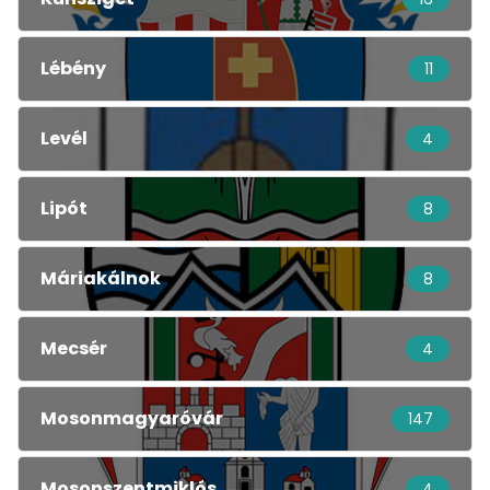
Lébény
11
Levél
4
Lipót
8
Máriakálnok
8
Mecsér
4
Mosonmagyaróvár
147
Mosonszentmiklós
4