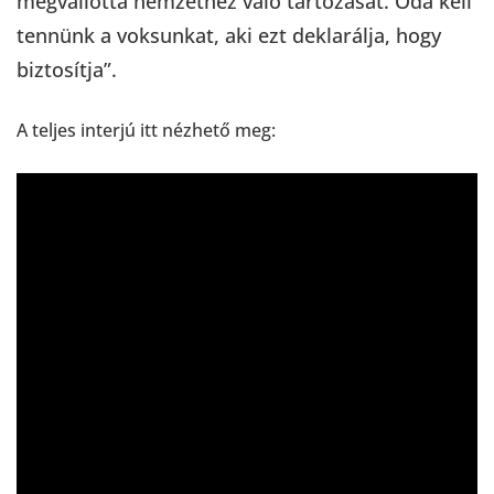
megvallotta nemzethez való tartozását. Oda kell
tennünk a voksunkat, aki ezt deklarálja, hogy
biztosítja”.
A teljes interjú itt nézhető meg: