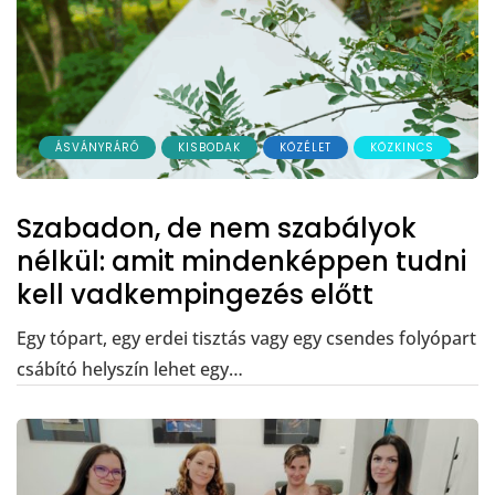
ÁSVÁNYRÁRÓ
KISBODAK
KÖZÉLET
KÖZKINCS
Szabadon, de nem szabályok
nélkül: amit mindenképpen tudni
kell vadkempingezés előtt
Egy tópart, egy erdei tisztás vagy egy csendes folyópart
csábító helyszín lehet egy…