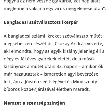
hogyha ez nem veszne így kárba, két nap alatt
meglenne a vakcina egy vírus megjelenése után”.
Bangladesi szétválasztott ikerpár
A bangladesi sziámi ikreket szétválasztó műtét
idegsebészeti részét dr. Csókay András vezette,
aki elmondta, hogy az egyik kislány jelenleg éli a
négy és fél éves gyerekek életét, de a másik
kislánynak a műtét utáni 33. napon – amikor ők
már hazautaztak – ismeretlen agyi bevérzése
lett, ám a Jóisten segítségével és Mindszenty
bíboros közbenjárásával életben maradt.
Nemzet a szentség szintjén