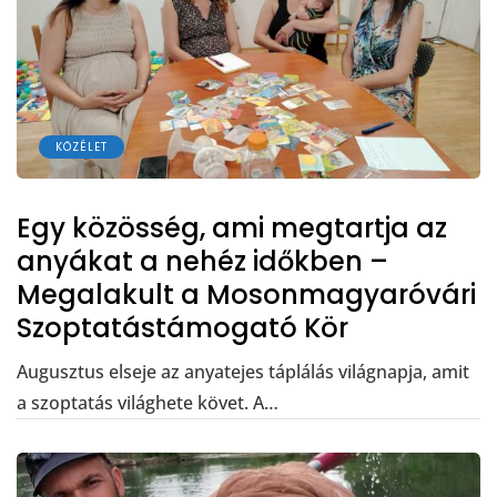
KÖZÉLET
Egy közösség, ami megtartja az
anyákat a nehéz időkben –
Megalakult a Mosonmagyaróvári
Szoptatástámogató Kör
Augusztus elseje az anyatejes táplálás világnapja, amit
a szoptatás világhete követ. A…