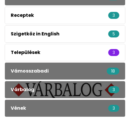
Receptek
3
Szigetköz in English
5
Települések
3
Vámosszabadi
18
Várbalog
3
Vének
3