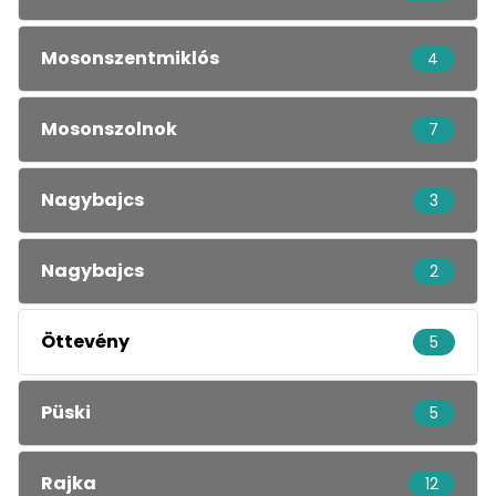
Mosonszentmiklós
4
Mosonszolnok
7
Nagybajcs
3
Nagybajcs
2
Öttevény
5
Püski
5
Rajka
12