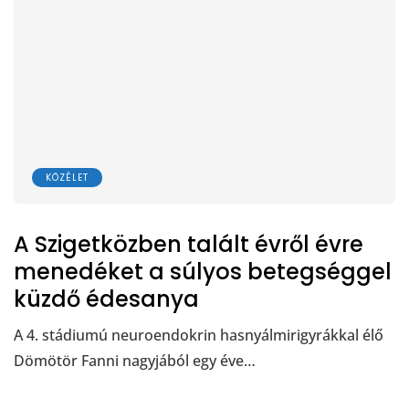
KÖZÉLET
A Szigetközben talált évről évre
menedéket a súlyos betegséggel
küzdő édesanya
A 4. stádiumú neuroendokrin hasnyálmirigyrákkal élő
Dömötör Fanni nagyjából egy éve…