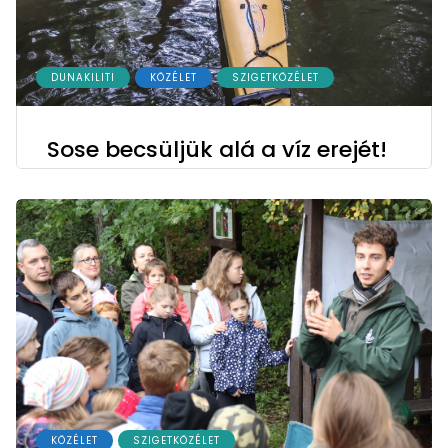
DUNAKILITI
KÖZÉLET
SZIGETKÖZÉLET
Sose becsüljük alá a víz erejét!
KÖZÉLET
SZIGETKÖZÉLET