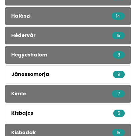
Halászi
14
Hédervár
15
Hegyeshalom
8
Jánossomorja
9
Kimle
17
Kisbajcs
5
Kisbodak
15