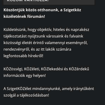
Köszöntjük közös otthonunk, a Szigetköz
közéletének fórumán!
⠀
Küldetésünk, hogy objektív, hiteles és naprakész
tájékoztatást nyújtsunk városaink és falvaink
közösségi életét érintő valamennyi eseményről,
rendezvényről, és az itt lakók számára
legfontosabb hírekről!
⠀
KÖZösségi, KÖZéleti, KÖZlekedési és KÖZérdekű
információk egy helyen!
⠀
A SzigetKÖZélet mindannyiunké, amely iránytűként
szolgál a tájékozódásban!