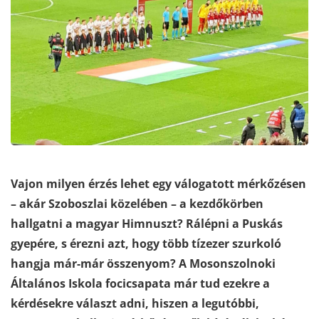
Vajon milyen érzés lehet egy válogatott mérkőzésen
– akár Szoboszlai közelében – a kezdőkörben
hallgatni a magyar Himnuszt? Rálépni a Puskás
gyepére, s érezni azt, hogy több tízezer szurkoló
hangja már-már összenyom? A Mosonszolnoki
Általános Iskola focicsapata már tud ezekre a
kérdésekre választ adni, hiszen a legutóbbi,