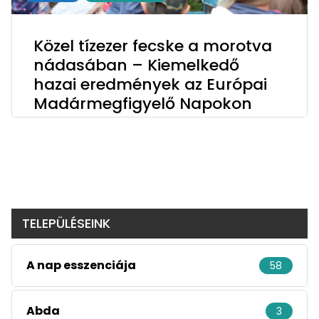
Közel tízezer fecske a morotva
nádasában – Kiemelkedő
hazai eredmények az Európai
Madármegfigyelő Napokon
TELEPÜLÉSEINK
A nap esszenciája
58
Abda
3