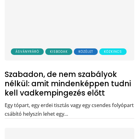
ÁSVÁNYRÁRÓ
KISBODAK
KÖZÉLET
KÖZKINCS
Szabadon, de nem szabályok
nélkül: amit mindenképpen tudni
kell vadkempingezés előtt
Egy tópart, egy erdei tisztás vagy egy csendes folyópart
csábító helyszín lehet egy…