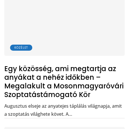
KÖZÉLET
Egy közösség, ami megtartja az
anyákat a nehéz időkben –
Megalakult a Mosonmagyaróvári
Szoptatástámogató Kör
Augusztus elseje az anyatejes táplálás világnapja, amit
a szoptatás világhete követ. A…