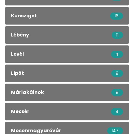
Kunsziget
16
Lébény
11
Levél
4
Lipót
8
Máriakálnok
8
Mecsér
4
Mosonmagyaróvár
147