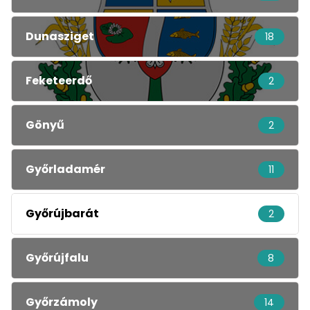
Dunasziget
18
Feketeerdő
2
Gönyű
2
Győrladamér
11
Győrújbarát
2
Győrújfalu
8
Győrzámoly
14