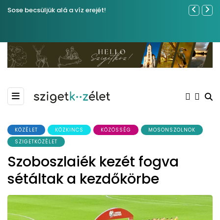
Sose becsüljük alá a víz erejét!
Közel tíze
Kiemelkedő
Madármegf
KÖZÉLET
KÖZKINCS
KÖZÖSSÉG
MOSONSZOLNOK
SZIGETKÖZÉLET
Szoboszlaiék kezét fogva
sétáltak a kezdőkörbe