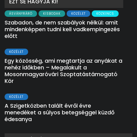
EZT SE HAGYJA KI!
ÁSVÁNYRÁRÓ
KISBODAK
KÖZÉLET
KÖZKINCS
Szabadon, de nem szabályok nélkül: amit
mindenképpen tudni kell vadkempingezés
előtt
KÖZÉLET
Egy közösség, ami megtartja az anyákat a
nehéz időkben – Megalakult a
Mosonmagyaróvári Szoptatástámogató
Kör
KÖZÉLET
A Szigetközben talált évről évre
menedéket a súlyos betegséggel küzdő
édesanya