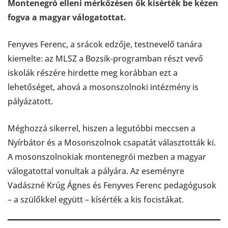
Montenegró elleni mérkőzésen ők kísérték be kézen
fogva a magyar válogatottat.
Fenyves Ferenc, a srácok edzője, testnevelő tanára
kiemelte: az MLSZ a Bozsik-programban részt vevő
iskolák részére hirdette meg korábban ezt a
lehetőséget, ahová a mosonszolnoki intézmény is
pályázatott.
Méghozzá sikerrel, hiszen a legutóbbi meccsen a
Nyírbátor és a Mosonszolnok csapatát választották ki.
A mosonszolnokiak montenegrói mezben a magyar
válogatottal vonultak a pályára. Az eseményre
Vadászné Krúg Ágnes és Fenyves Ferenc pedagógusok
– a szülőkkel együtt – kísérték a kis focistákat.