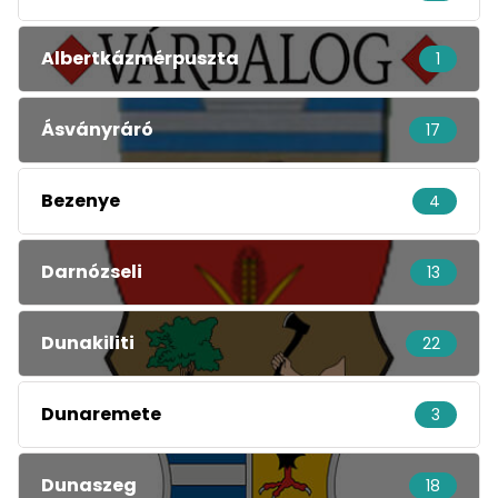
Albertkázmérpuszta
1
Ásványráró
17
Bezenye
4
Darnózseli
13
Dunakiliti
22
Dunaremete
3
Dunaszeg
18