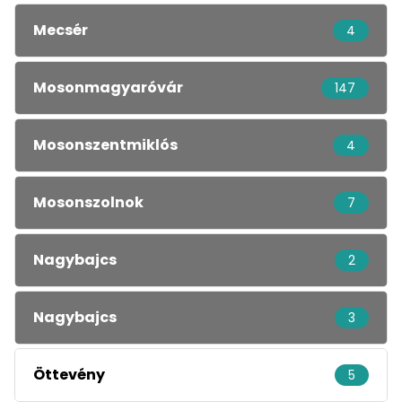
Mecsér
4
Mosonmagyaróvár
147
Mosonszentmiklós
4
Mosonszolnok
7
Nagybajcs
2
Nagybajcs
3
Öttevény
5