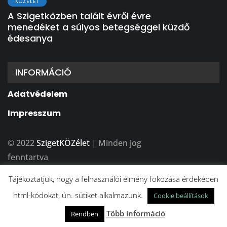
KÖZÉLET
A Szigetközben talált évről évre
menedéket a súlyos betegséggel küzdő
édesanya
INFORMÁCIÓ
Adatvédelem
Impresszum
© 2022
SzigetKÖZélet
| Minden jog
fenntartva
A weboldalt készítette:
BFDesign Stúdió
Tájékoztatjuk, hogy a felhasználói élmény fokozása érdekében
html-kódokat, ún. sütiket alkalmazunk.
Cookie beállítások
Több információ
Rendben