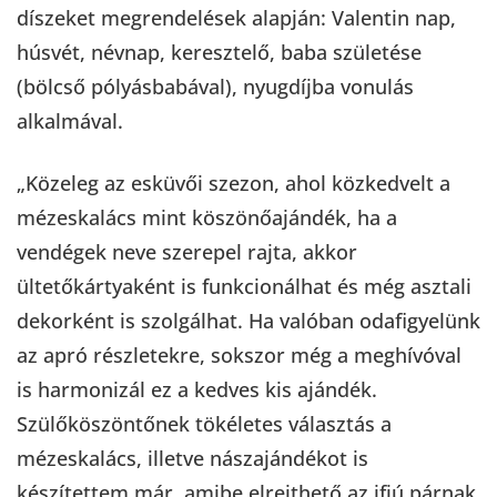
díszeket megrendelések alapján: Valentin nap,
húsvét, névnap, keresztelő, baba születése
(bölcső pólyásbabával), nyugdíjba vonulás
alkalmával.
„Közeleg az esküvői szezon, ahol közkedvelt a
mézeskalács mint köszönőajándék, ha a
vendégek neve szerepel rajta, akkor
ültetőkártyaként is funkcionálhat és még asztali
dekorként is szolgálhat. Ha valóban odafigyelünk
az apró részletekre, sokszor még a meghívóval
is harmonizál ez a kedves kis ajándék.
Szülőköszöntőnek tökéletes választás a
mézeskalács, illetve nászajándékot is
készítettem már, amibe elrejthető az ifjú párnak