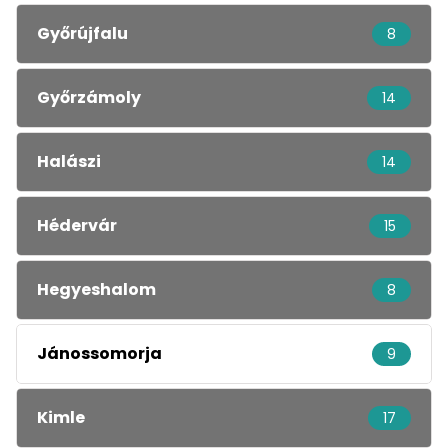
Győrújfalu
8
Győrzámoly
14
Halászi
14
Hédervár
15
Hegyeshalom
8
Jánossomorja
9
Kimle
17