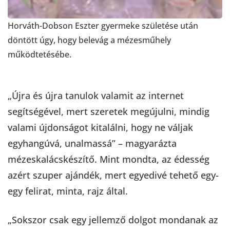
Horváth-Dobson Eszter gyermeke születése után
döntött úgy, hogy belevág a mézesműhely
működtetésébe.
„Újra és újra tanulok valamit az internet
segítségével, mert szeretek megújulni, mindig
valami újdonságot kitalálni, hogy ne váljak
egyhangúvá, unalmassá” – magyarázta
mézeskalácskészítő. Mint mondta, az édesség
azért szuper ajándék, mert egyedivé tehető egy-
egy felirat, minta, rajz által.
„Sokszor csak egy jellemző dolgot mondanak az