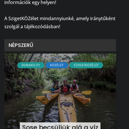
információk egy helyen!
⠀
A SzigetKÖZélet mindannyiunké, amely iránytűként
szolgál a tájékozódásban!
NÉPSZERŰ
DUNAKILITI
KÖZÉLET
SZIGETKÖZÉLET
Sose becsüljük alá a víz