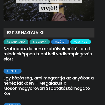
erejét!
EZT SE HAGYJA KI!
ÁSVÁNYRÁRÓ
KISBODAK
KÖZÉLET
KÖZKINCS
Szabadon, de nem szabályok nélkül: amit
mindenképpen tudni kell vadkempingezés
előtt
KÖZÉLET
Egy közösség, ami megtartja az anyákat a
nehéz időkben – Megalakult a
Mosonmagyaróvári Szoptatástámogató
Kör