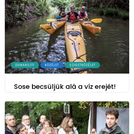
DUNAKILITI
KÖZÉLET
SZIGETKÖZÉLET
Sose becsüljük alá a víz erejét!