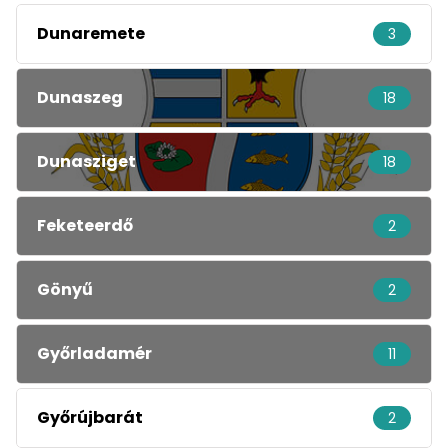
Dunaremete
3
Dunaszeg
18
Dunasziget
18
Feketeerdő
2
Gönyű
2
Győrladamér
11
Győrújbarát
2