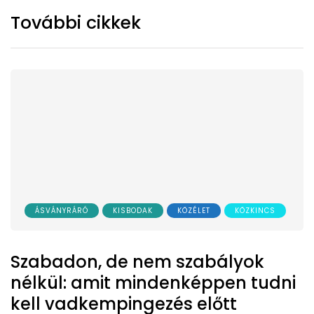
További cikkek
ÁSVÁNYRÁRÓ
KISBODAK
KÖZÉLET
KÖZKINCS
Szabadon, de nem szabályok
nélkül: amit mindenképpen tudni
kell vadkempingezés előtt