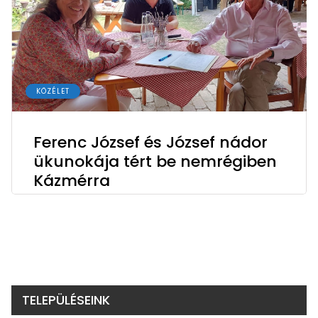
KÖZÉLET
Ferenc József és József nádor
ükunokája tért be nemrégiben
Kázmérra
TELEPÜLÉSEINK