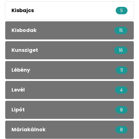
Kisbajcs
5
Kisbodak
15
Kunsziget
16
Lébény
11
Levél
4
Lipót
8
Máriakálnok
8