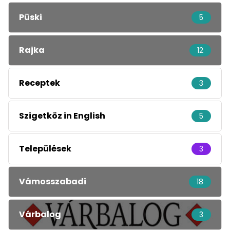
Püski
5
Rajka
12
Receptek
3
Szigetköz in English
5
Települések
3
Vámosszabadi
18
Várbalog
3