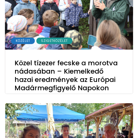
KÖZÉLET
SZIGETKÖZÉLET
Közel tízezer fecske a morotva
nádasában – Kiemelkedő
hazai eredmények az Európai
Madármegfigyelő Napokon