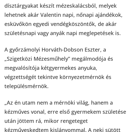
dísztárgyakat készít mézeskalácsból, melyek
lehetnek akár Valentin napi, nőnapi ajándékok,
esküvőkön egyedi vendégköszöntők, de akár
születésnapi vagy anyák napi meglepetések is.
A győrzámolyi Horváth-Dobson Eszter, a
„Szigetközi Mézesműhely” megálmodója és
megvalósítója kétgyermekes anyuka,
végzettségét tekintve környezetmérnök és
településmérnök.
„Az én utam nem a mérnöki világ, hanem a
kézműves vonal, erre első gyermekem születése
után jöttem rá, mikor rengeteget
kézműveskedtem kislányommal. A neki sütött