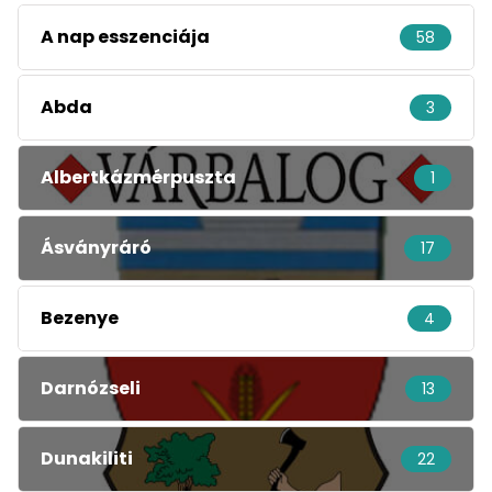
A nap esszenciája
58
Abda
3
Albertkázmérpuszta
1
Ásványráró
17
Bezenye
4
Darnózseli
13
Dunakiliti
22