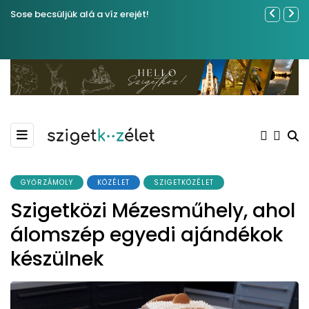
Sose becsüljük alá a víz erejét!
Közel tíze
Kiemelkedő
Madármegf
GYŐRZÁMOLY
KÖZÉLET
SZIGETKÖZÉLET
Szigetközi Mézesműhely, ahol
álomszép egyedi ajándékok
készülnek