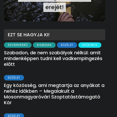
erejét!
EZT SE HAGYJA KI!
ÁSVÁNYRÁRÓ
KISBODAK
KÖZÉLET
KÖZKINCS
Szabadon, de nem szabályok nélkül: amit
mindenképpen tudni kell vadkempingezés
előtt
KÖZÉLET
Egy közösség, ami megtartja az anyákat a
nehéz időkben – Megalakult a
Mosonmagyaróvári Szoptatástámogató
Kör
KÖZÉLET