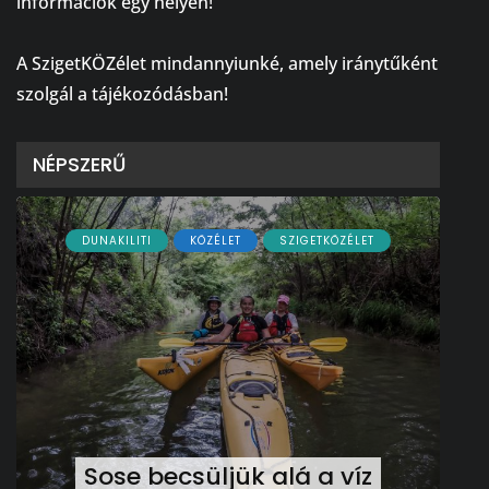
információk egy helyen!
⠀
A SzigetKÖZélet mindannyiunké, amely iránytűként
szolgál a tájékozódásban!
NÉPSZERŰ
DUNAKILITI
KÖZÉLET
SZIGETKÖZÉLET
Sose becsüljük alá a víz