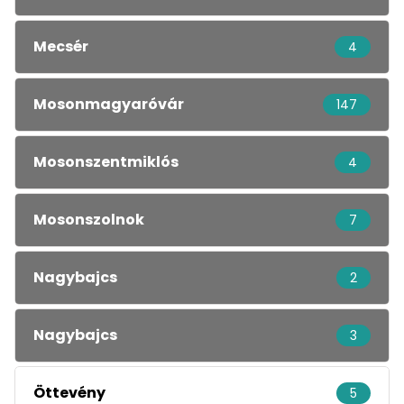
Mecsér
4
Mosonmagyaróvár
147
Mosonszentmiklós
4
Mosonszolnok
7
Nagybajcs
2
Nagybajcs
3
Öttevény
5