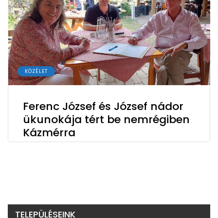
KÖZÉLET
Ferenc József és József nádor
ükunokája tért be nemrégiben
Kázmérra
TELEPÜLÉSEINK