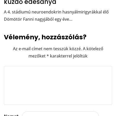
küzdő édesanya
A 4. stádiumú neuroendokrin hasnyálmirigyrákkal élő
Dömötör Fanni nagyjából egy éve…
Vélemény, hozzászólás?
Az e-mail címet nem tesszük közzé.
A kötelező
mezőket
*
karakterrel jelöltük