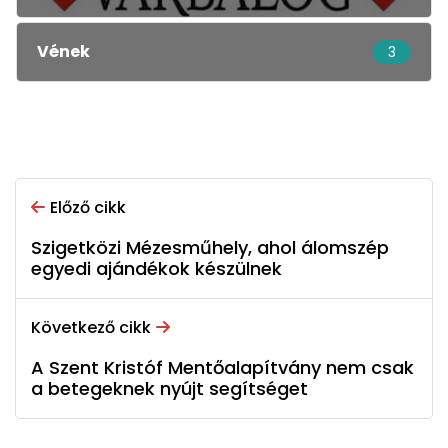
Vének
3
Előző cikk
Szigetközi Mézesműhely, ahol álomszép
egyedi ajándékok készülnek
Következő cikk
A Szent Kristóf Mentőalapítvány nem csak
a betegeknek nyújt segítséget