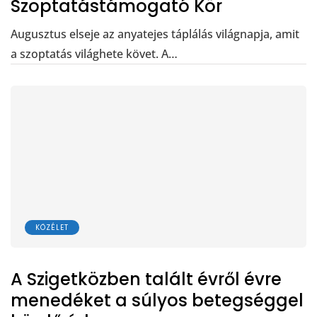
Szoptatástámogató Kör
Augusztus elseje az anyatejes táplálás világnapja, amit
a szoptatás világhete követ. A…
KÖZÉLET
A Szigetközben talált évről évre
menedéket a súlyos betegséggel