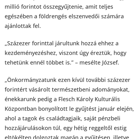
millió forintot összegyűjtenie, amit teljes
egészében a földrengés elszenvedői számára
ajánlottak fel.
„Százezer forinttal járultunk hozzá ehhez a
kezdeményezéshez, viszont úgy éreztük, hogy
tehetünk ennél többet is.” – mesélte József.
„Önkormányzatunk ezen kívül további százezer
forintért vásárolt természetbeni adományokat,
énekkarunk pedig a Flesch Károly Kulturális
Központban bonyolított le gyűjtést január elején,
ahol a tagok és családtagjaik, saját pénzbeli
hozzájárulásokon túl, egy hétig reggeltől estig
eltökélten dolgoztak magán a gyűjtésen, illetve