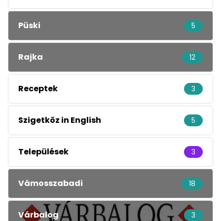
Püski
5
Rajka
12
Receptek
3
Szigetköz in English
5
Települések
3
Vámosszabadi
18
Várbalog
3