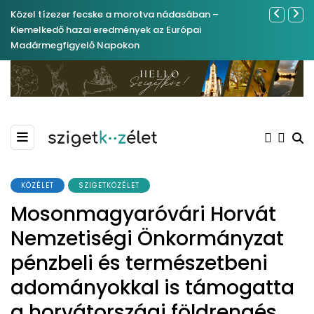
Közel tízezer fecske a morotva nádasában –
Ferenc Józs
Kiemelkedő hazai eredmények az Európai
nemrégibe
Madármegfigyelő Napokon
KÖZÉLET
SZIGETKÖZÉLET
Mosonmagyaróvári Horvát
Nemzetiségi Önkormányzat
pénzbeli és természetbeni
adományokkal is támogatta
a horvátországi földrengés