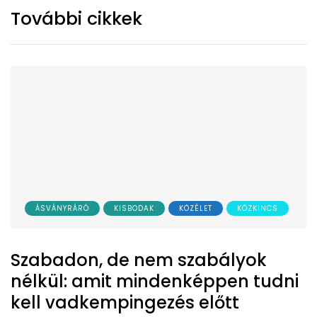
További cikkek
ÁSVÁNYRÁRÓ
KISBODAK
KÖZÉLET
KÖZKINCS
Szabadon, de nem szabályok
nélkül: amit mindenképpen tudni
kell vadkempingezés előtt