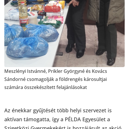
Meszlényi Istvánné, Prikler Györgyné és Kovács
Sándorné csomagolják a földrengés károsultjai
számára összekészített felajánlásokat
Az énekkar gyűjtését több helyi szervezet is
aktívan támogatta, így a PÉLDA Egyesület a
Szigetközi Gyermekekért is hozzájárult az akció