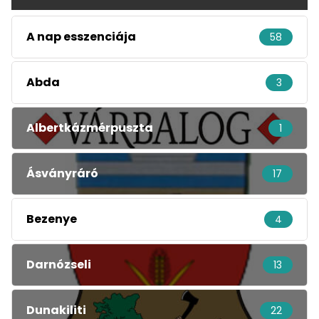
A nap esszenciája
58
Abda
3
Albertkázmérpuszta
1
Ásványráró
17
Bezenye
4
Darnózseli
13
Dunakiliti
22