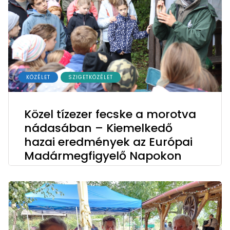
KÖZÉLET
SZIGETKÖZÉLET
Közel tízezer fecske a morotva
nádasában – Kiemelkedő
hazai eredmények az Európai
Madármegfigyelő Napokon