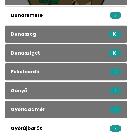
Dunaremete
3
Dunaszeg
18
Dunasziget
18
Feketeerdő
2
Gönyű
2
Győrladamér
11
Győrújbarát
2