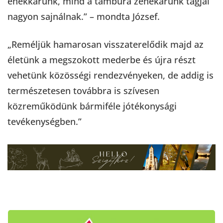
énekkarunk, mind a tambura zenekarunk tagjai
nagyon sajnálnak.” – mondta József.
„Reméljük hamarosan visszaterelődik majd az
életünk a megszokott mederbe és újra részt
vehetünk közösségi rendezvényeken, de addig is
természetesen továbbra is szívesen
közreműködünk bármiféle jótékonysági
tevékenységben.”