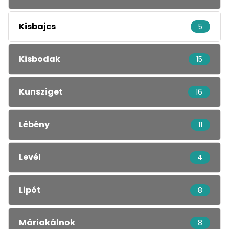
Kisbajcs
5
Kisbodak
15
Kunsziget
16
Lébény
11
Levél
4
Lipót
8
Máriakálnok
8