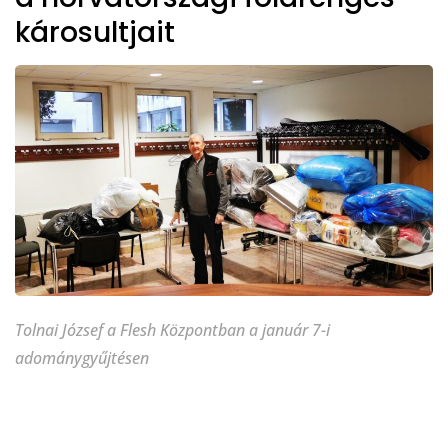
károsultjait
Tolnai József a Flesh Központban a január 7-i
adománygyűjtésen