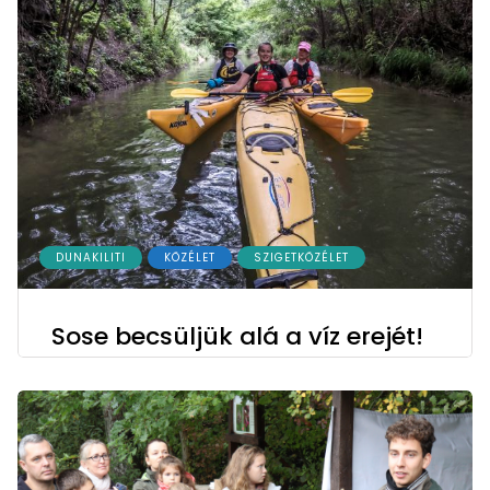
DUNAKILITI
KÖZÉLET
SZIGETKÖZÉLET
Sose becsüljük alá a víz erejét!