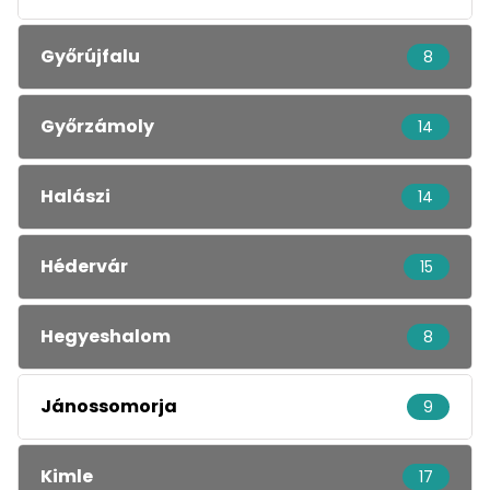
Győrújfalu
8
Győrzámoly
14
Halászi
14
Hédervár
15
Hegyeshalom
8
Jánossomorja
9
Kimle
17