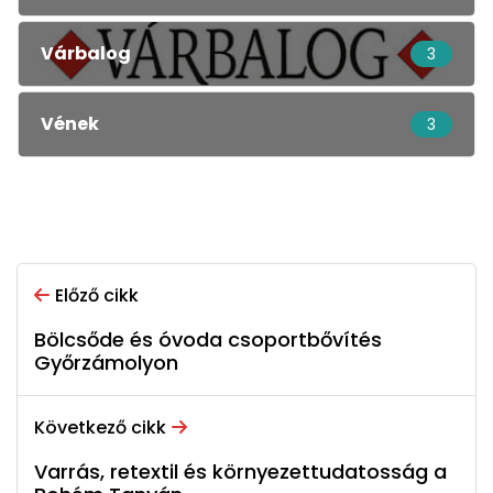
Várbalog
3
Vének
3
Előző cikk
Bölcsőde és óvoda csoportbővítés
Győrzámolyon
Következő cikk
Varrás, retextil és környezettudatosság a