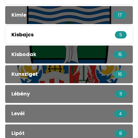
Kimle
17
Kisbajcs
5
Kisbodak
15
Kunsziget
16
Lébény
11
Levél
4
Lipót
8