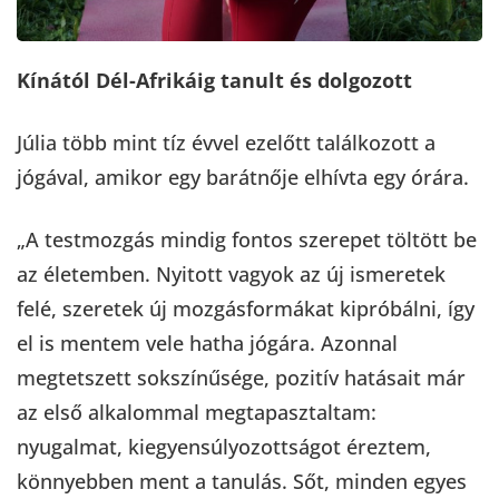
Kínától Dél-Afrikáig tanult és dolgozott
Júlia több mint tíz évvel ezelőtt találkozott a
jógával, amikor egy barátnője elhívta egy órára.
„A testmozgás mindig fontos szerepet töltött be
az életemben. Nyitott vagyok az új ismeretek
felé, szeretek új mozgásformákat kipróbálni, így
el is mentem vele hatha jógára. Azonnal
megtetszett sokszínűsége, pozitív hatásait már
az első alkalommal megtapasztaltam:
nyugalmat, kiegyensúlyozottságot éreztem,
könnyebben ment a tanulás. Sőt, minden egyes