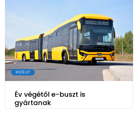
KÖZÉLET
Év végétől e-buszt is
gyártanak