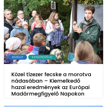
KÖZÉLET
SZIGETKÖZÉLET
Közel tízezer fecske a morotva
nádasában – Kiemelkedő
hazai eredmények az Európai
Madármegfigyelő Napokon