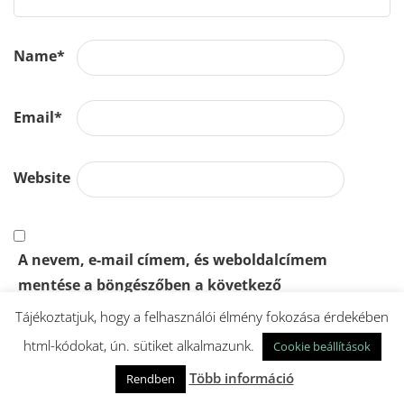
Name
*
Email
*
Website
A nevem, e-mail címem, és weboldalcímem
mentése a böngészőben a következő
hozzászólásomhoz.
Tájékoztatjuk, hogy a felhasználói élmény fokozása érdekében
html-kódokat, ún. sütiket alkalmazunk.
Cookie beállítások
Több információ
Rendben