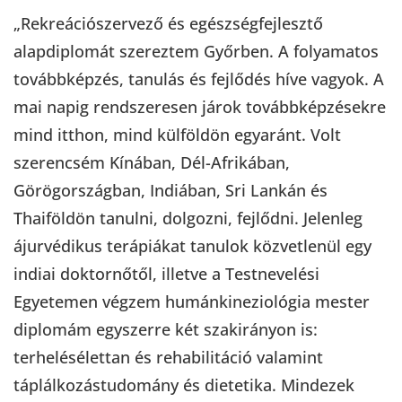
„Rekreációszervező és egészségfejlesztő
alapdiplomát szereztem Győrben. A folyamatos
továbbképzés, tanulás és fejlődés híve vagyok. A
mai napig rendszeresen járok továbbképzésekre
mind itthon, mind külföldön egyaránt. Volt
szerencsém Kínában, Dél-Afrikában,
Görögországban, Indiában, Sri Lankán és
Thaiföldön tanulni, dolgozni, fejlődni. Jelenleg
ájurvédikus terápiákat tanulok közvetlenül egy
indiai doktornőtől, illetve a Testnevelési
Egyetemen végzem humánkineziológia mester
diplomám egyszerre két szakirányon is:
terhelésélettan és rehabilitáció valamint
táplálkozástudomány és dietetika. Mindezek