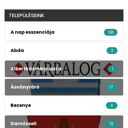
TELEPÜLÉSEINK
A nap esszenciája
58
Abda
3
Albertkázmérpuszta
1
Ásványráró
17
Bezenye
4
Darnózseli
13