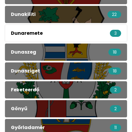
Dunakiliti
22
Dunaremete
3
Dunaszeg
18
Dunasziget
18
Feketeerdő
2
Gönyű
2
Győrladamér
11