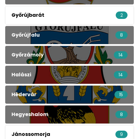
Győrújbarát
2
Győrújfalu
8
Győrzámoly
14
Halászi
14
Hédervár
15
Hegyeshalom
8
Jánossomorja
9