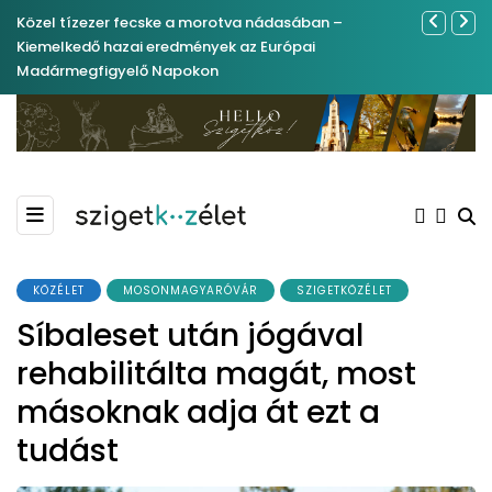
Közel tízezer fecske a morotva nádasában –
Év végétől 
Kiemelkedő hazai eredmények az Európai
Madármegfigyelő Napokon
KÖZÉLET
MOSONMAGYARÓVÁR
SZIGETKÖZÉLET
Síbaleset után jógával
rehabilitálta magát, most
másoknak adja át ezt a
tudást