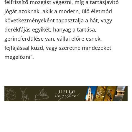
felfrissítő mozgást végezni, míg a tartásjavító
jógát azoknak, akik a modern, ülő életmód
következményeként tapasztalja a hát, vagy
derékfájás egyikét, hanyag a tartása,
gerincferdülése van, vállai előre esnek,
fejfájással küzd, vagy szeretné mindezeket
megelőzni”.