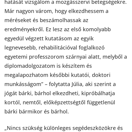
hatását vizsgálom a mozgásszervi betegségekre.
Már nagyon várom, hogy elkezdhessem a
méréseket és beszámolhassak az
eredményekről. Ez lesz az első komolyabb
egyedül végzett kutatásom az egyik
legnevesebb, rehabilitációval foglalkozó
egyetemi professzorom szárnyai alatt, melyből a
diplomadolgozatom is készítem és
megalapozhatom későbbi kutatói, doktori
munkásságom” – folytatta Júlia, aki szerint a
jógát bárki, bárhol elkezdheti, kipróbálhatja
kortól, nemtől, előképzettségtől függetlenül
bárki bármikor és bárhol.
„Nincs szükség különleges segédeszközökre és