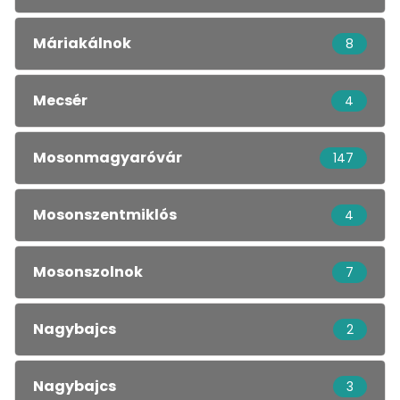
Máriakálnok
8
Mecsér
4
Mosonmagyaróvár
147
Mosonszentmiklós
4
Mosonszolnok
7
Nagybajcs
2
Nagybajcs
3