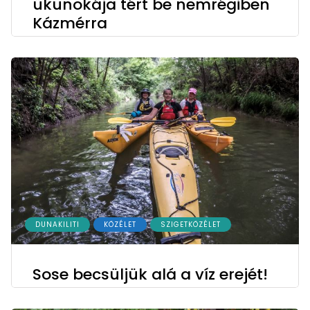
ükunokája tért be nemrégiben
Kázmérra
DUNAKILITI
KÖZÉLET
SZIGETKÖZÉLET
Sose becsüljük alá a víz erejét!