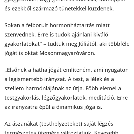
és ezekből származó tünetekkel küzdenek.
Sokan a felborult hormonháztartás miatt
szenvednek. Erre is tudok ajánlani kiváló
gyakorlatokat” – tudtuk meg Júliától, aki többféle
jógát is oktat Mosonmagyaróváron.
„Elsőnek a hatha jógát említeném, ami nyugaton
a legismertebb irányzat. A test, a lélek és a
szellem harmóniájának az útja. Főbb elemei a
testgyakorlás, légzőgyakorlatok, meditáció. Erre
az irányzatra épül a dinamikus jóga is.
Az ászanákat (testhelyzeteket) saját légzés
természetes ütemére változtatjuk. Kevesebb