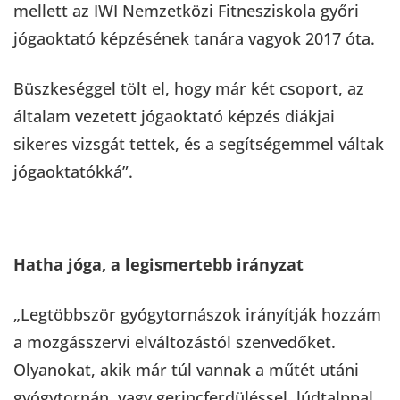
mellett az IWI Nemzetközi Fitnesziskola győri
jógaoktató képzésének tanára vagyok 2017 óta.
Büszkeséggel tölt el, hogy már két csoport, az
általam vezetett jógaoktató képzés diákjai
sikeres vizsgát tettek, és a segítségemmel váltak
jógaoktatókká”.
Hatha jóga, a legismertebb irányzat
„Legtöbbször gyógytornászok irányítják hozzám
a mozgásszervi elváltozástól szenvedőket.
Olyanokat, akik már túl vannak a műtét utáni
gyógytornán, vagy gerincferdüléssel, lúdtalppal