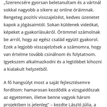
„Szerencsére gyorsan beletanultam és a vártnál
sokkal nagyobb a sikere az online óráimnak.
Rengeteg pozitív visszajelzést, kedves üzenetet
kapok a jógásaimtól. Sokan küldenek videókat,
képeket a gyakorlásukról. Örömmel számolnak
be arról, hogy az egész család együtt gyakorol.
Ezek a legjobb visszajelzések a számomra, hogy
van értelme tovább csinálnom és folytatnom.
Igyekszem alkalmazkodni és a legtöbbet kihozni
a kialakult helyzetből.
A fő hangsúlyt most a saját fejlesztésemre
fordítom: hamarosan kezdődik a vizsgaidőszak
az egyetemen, illetve benne vagyok három
projektben is jelenleg” – kezdte László Júlia, a