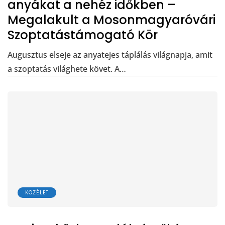
anyákat a nehéz időkben –
Megalakult a Mosonmagyaróvári
Szoptatástámogató Kör
Augusztus elseje az anyatejes táplálás világnapja, amit
a szoptatás világhete követ. A…
KÖZÉLET