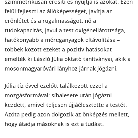
szimmetrikusan erősíti és nyújtja is azokat. Ezen
felül fejleszti az állóképességet, javítja az
erőnlétet és a rugalmasságot, nő a
tüdőkapacitás, javul a test oxigénellátottsága,
hatékonyabb a méreganyagok eltávolítása –
többek között ezeket a pozitív hatásokat
emelték ki László Júlia oktató tanítványai, akik a
mosonmagyaróvári lányhoz járnak jógázni.
Júlia tíz évvel ezelőtt találkozott ezzel a
mozgásformával: síbalesete után jógázni
kezdett, amivel teljesen újjáélesztette a testét.
Azóta pedig azon dolgozik az önképzés mellett,
hogy átadja másoknak is ezt a tudást.