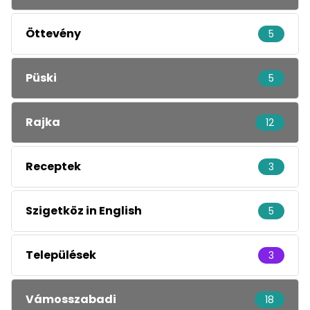
Öttevény
5
Püski
5
Rajka
12
Receptek
3
Szigetköz in English
5
Települések
3
Vámosszabadi
18