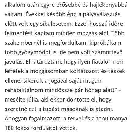
alkalom után egyre erősebbé és hajlékonyabbá
váltam. Évekkel később épp a pályaválasztás
előtt volt egy síbalesetem. Ezzel hosszú időre
felmentést kaptam minden mozgás alól. Több
szakembernél is megfordultam, kipróbáltam
több gyógymódot is, de nem volt számottevő
javulás. Elhatároztam, hogy ilyen fiatalon nem
lehetek a mozgásomban korlátozott és teszek
ellene: sikerült a jógával saját magam
rehabilitálnom mindössze pár hónap alatt” –
mesélte Júlia, aki ekkor döntötte el, hogy
szeretné ezt a tudást másoknak is átadni.
Ahogyan fogalmazott: a tervei és a tanulmányai
180 fokos fordulatot vettek.