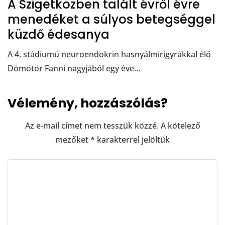
A Szigetközben talált évről évre
menedéket a súlyos betegséggel
küzdő édesanya
A 4. stádiumú neuroendokrin hasnyálmirigyrákkal élő
Dömötör Fanni nagyjából egy éve…
Vélemény, hozzászólás?
Az e-mail címet nem tesszük közzé.
A kötelező
mezőket
*
karakterrel jelöltük