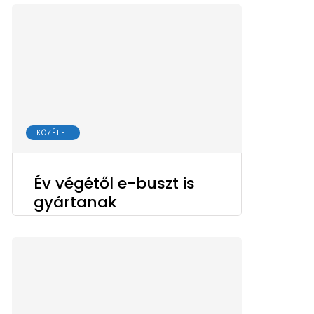
KÖZÉLET
Év végétől e-buszt is
gyártanak