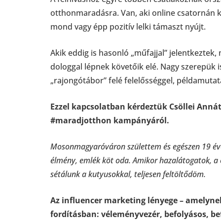
otthonmaradásra. Van, aki online csatornán ke
mond vagy épp pozitív lelki támaszt nyújt.
Akik eddig is hasonló „műfajjal” jelentkeztek,
dologgal lépnek követőik elé. Nagy szerepük i
„rajongótábor” felé felelősséggel, példamutatá
Ezzel kapcsolatban kérdeztük Csöllei Anná
#maradjotthon kampányáról.
Mosonmagyaróváron születtem és egészen 19 éves
élmény, emlék köt oda. Amikor hazalátogatok, 
sétálunk a kutyusokkal, teljesen feltöltődöm.
Az influencer marketing lényege – amelynek 
fordításban: véleményvezér, befolyásos, be