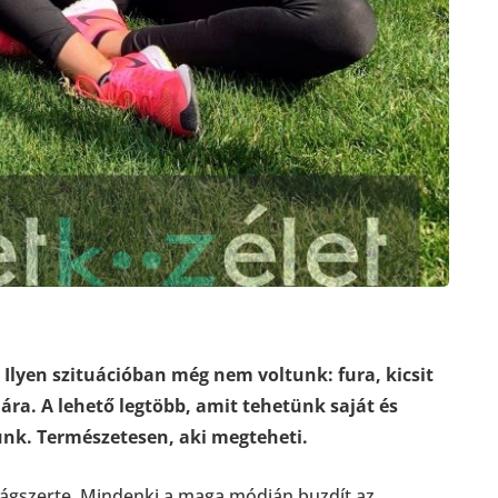
Ilyen szituációban még nem voltunk: fura, kicsit
ra. A lehető legtöbb, amit tehetünk saját és
nk. Természetesen, aki megteheti.
zágszerte. Mindenki a maga módján buzdít az