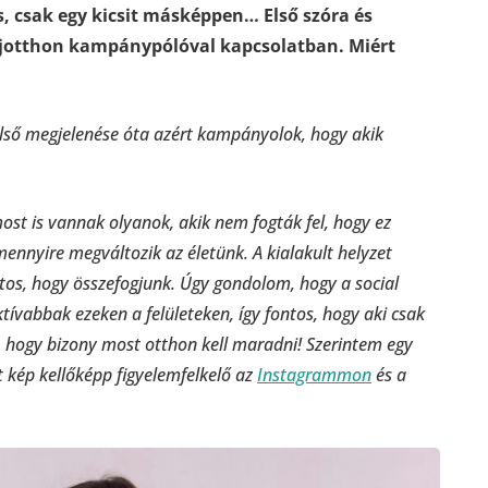
s, csak egy kicsit másképpen… Első szóra és
adjotthon kampánypólóval kapcsolatban. Miért
i első megjelenése óta azért kampányolok, hogy akik
st is vannak olyanok, akik nem fogták fel, hogy ez
ennyire megváltozik az életünk. A kialakult helyzet
ontos, hogy összefogjunk. Úgy gondolom, hogy a social
tívabbak ezeken a felületeken, így fontos, hogy aki csak
ra, hogy bizony most otthon kell maradni! Szerintem egy
tt kép kellőképp figyelemfelkelő az
Instagrammon
és a