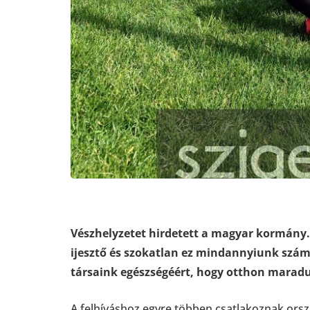
Vészhelyzetet hirdetett a magyar kormány. 
ijesztő és szokatlan ez mindannyiunk számá
társaink egészségéért, hogy otthon maradu
A felhíváshoz egyre többen csatlakoznak ors