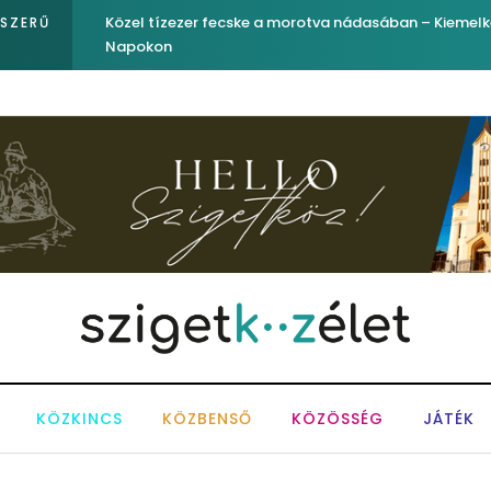
Közel tízezer fecske a morotva nádasában – Kiemel
PSZERŰ
Napokon
KÖZKINCS
KÖZBENSŐ
KÖZÖSSÉG
JÁTÉK