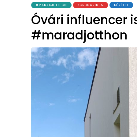
#MARADJOTTHON
KORONAVÍRUS
KÖZÉLET
Óvári influencer i
#maradjotthon