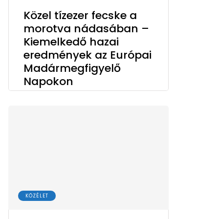
Közel tízezer fecske a
morotva nádasában –
Kiemelkedő hazai
eredmények az Európai
Madármegfigyelő
Napokon
KÖZÉLET