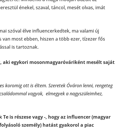
resztül énekel, szaval, táncol, mesét olvas, imát
 mai szóval élve influencerkedtek, ma valami új
s van most ebben, hiszen a több ezer, tízezer fős
ssal is tartoznak.
t, aki egykori mosonmagyaróváriként mesélt saját
 koromig ott is éltem. Szeretek Óváron lenni, rengeteg
a családommal vagyok, elmegyek a nagyszüleimhez,
Te is részese vagy -, hogy az influencer (magyar
folyásoló személy) hatást gyakorol a piac