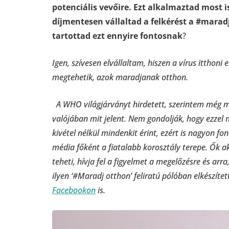
potenciális vevőire. Ezt alkalmaztad most i
díjmentesen vállaltad a felkérést a #mar
tartottad ezt ennyire fontosnak
?
Igen, szívesen elvállaltam, hiszen a vírus itthon
megtehetik, azok maradjanak otthon.
A WHO világjárványt hirdetett, szerintem még mo
valójában mit jelent. Nem gondolják, hogy ezzel m
kivétel nélkül mindenkit érint, ezért is nagyon f
média főként a fiatalabb korosztály terepe. Ők ak
teheti, hívja fel a figyelmet a megelőzésre és ar
ilyen ‘#Maradj otthon’ feliratú pólóban elkészíte
Facebookon
is.