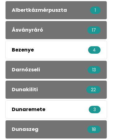
Albertkázmérpuszta
1
Ásványráró
17
Bezenye
4
Darnózseli
13
Dunakiliti
22
Dunaremete
3
Dunaszeg
18