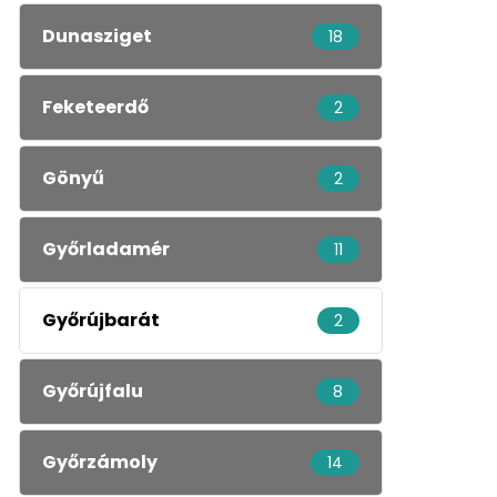
Dunasziget
18
Feketeerdő
2
Gönyű
2
Győrladamér
11
Győrújbarát
2
Győrújfalu
8
Győrzámoly
14