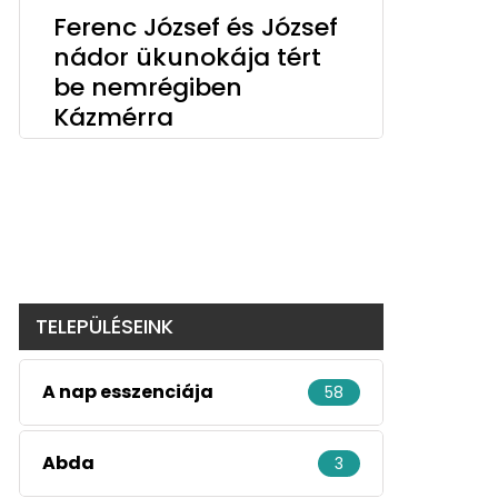
Ferenc József és József
nádor ükunokája tért
be nemrégiben
Kázmérra
TELEPÜLÉSEINK
A nap esszenciája
58
Abda
3