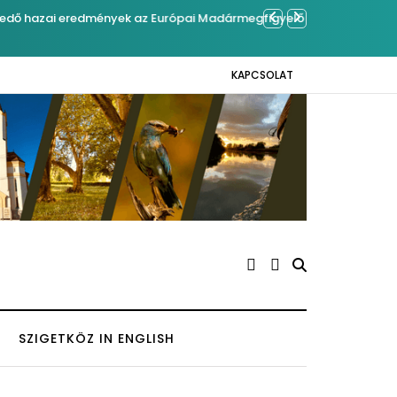
kedő hazai eredmények az Európai Madármegfigyelő
Ferenc Józ
KAPCSOLAT
SZIGETKÖZ IN ENGLISH