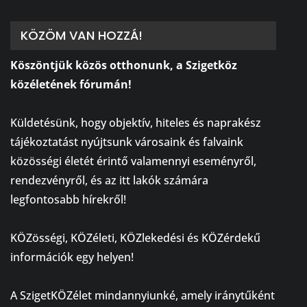
KÖZÖM VAN HOZZÁ!
Köszöntjük közös otthonunk, a Szigetköz
közéletének fórumán!
⠀
Küldetésünk, hogy objektív, hiteles és naprakész
tájékoztatást nyújtsunk városaink és falvaink
közösségi életét érintő valamennyi eseményről,
rendezvényről, és az itt lakók számára
legfontosabb hírekről!
⠀
KÖZösségi, KÖZéleti, KÖZlekedési és KÖZérdekű
információk egy helyen!
⠀
A SzigetKÖZélet mindannyiunké, amely iránytűként