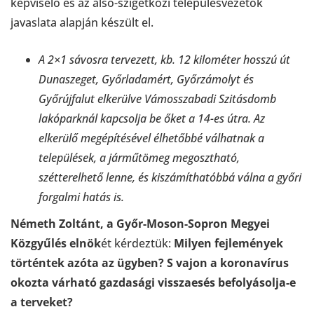
képviselő és az alsó-szigetközi településvezetők
javaslata alapján készült el.
A 2×1 sávosra tervezett, kb. 12 kilométer hosszú út
Dunaszeget, Győrladamért, Győrzámolyt és
Győrújfalut elkerülve Vámosszabadi Szitásdomb
lakóparknál kapcsolja be őket a 14-es útra. Az
elkerülő megépítésével élhetőbbé válhatnak a
települések, a járműtömeg megosztható,
szétterelhető lenne, és kiszámíthatóbbá válna a győri
forgalmi hatás is.
Németh Zoltánt, a Győr-Moson-Sopron Megyei
Közgyűlés elnök
ét kérdeztük:
Milyen fejlemények
történtek azóta az ügyben? S vajon a koronavírus
okozta várható gazdasági visszaesés befolyásolja-e
a terveket?