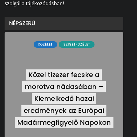
szolgál a tájékozódásban!
NÉPSZERŰ
KÖZÉLET
SZIGETKÖZÉLET
Közel tízezer fecske a
morotva nádasában –
Kiemelkedő hazai
eredmények az Európai
Madármegfigyelő Napokon