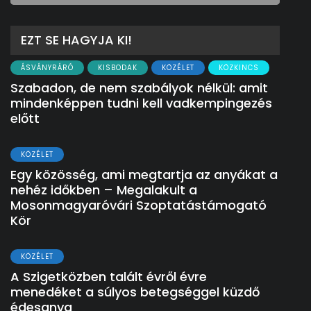
EZT SE HAGYJA KI!
ÁSVÁNYRÁRÓ
KISBODAK
KÖZÉLET
KÖZKINCS
Szabadon, de nem szabályok nélkül: amit
mindenképpen tudni kell vadkempingezés
előtt
KÖZÉLET
Egy közösség, ami megtartja az anyákat a
nehéz időkben – Megalakult a
Mosonmagyaróvári Szoptatástámogató
Kör
KÖZÉLET
A Szigetközben talált évről évre
menedéket a súlyos betegséggel küzdő
édesanya