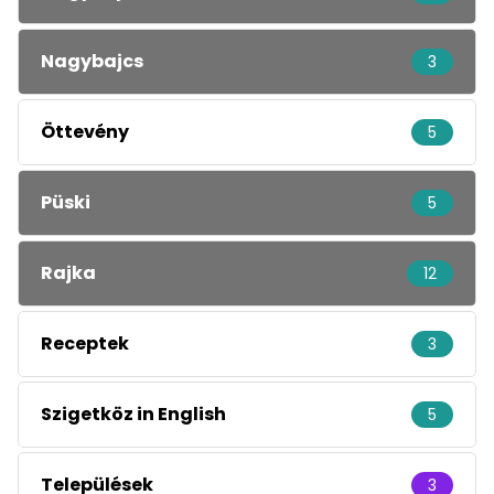
Nagybajcs
3
Öttevény
5
Püski
5
Rajka
12
Receptek
3
Szigetköz in English
5
Települések
3