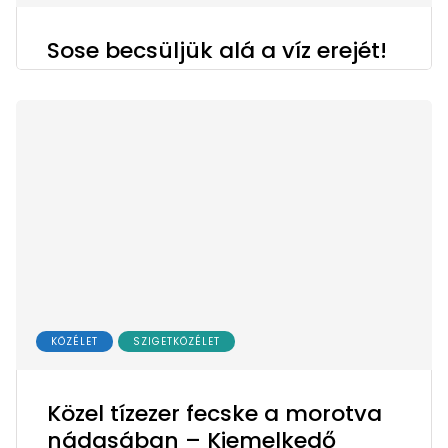
Sose becsüljük alá a víz erejét!
KÖZÉLET
SZIGETKÖZÉLET
Közel tízezer fecske a morotva
nádasában – Kiemelkedő