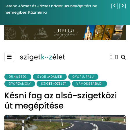
Ferenc József és József nádor ükunokája tért be
Év végétől 
nemrégiben Kázmérra
DUNASZEG
GYŐRLADAMÉR
GYŐRÚJFALU
GYŐRZÁMOLY
SZIGETKÖZÉLET
VÁMOSSZABADI
Késni fog az alsó-szigetközi
út megépítése