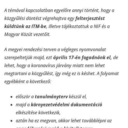
A témával kapcsolatban egyelőre annyi történt, hogy a
közgyűlési döntést végrehajtva egy
felterjesztést
küldtünk az ITM-be
, illetve tájékoztattuk a NIF és a
Magyar Közút vezetőit.
A megyei rendezési terven a végleges nyomvonalat
szerepeltetjük majd, ezt
április 17-én fogadnánk el,
de
lehet, hogy a koronavírus járvány miatt nem lehet
megtartani a közgyűlést, így még ez is késhet. A folyamat
egyébként a következő:
először a
tanulmányterv
készül el,
majd a
környezetvédelmi dokumentáció
elkészítése következik,
aztán ha ez megvan, akkor lehet továbblépni az