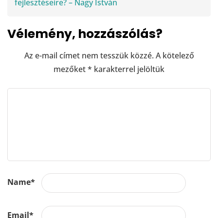
fejlesztéseire? – Nagy István
Vélemény, hozzászólás?
Az e-mail címet nem tesszük közzé.
A kötelező
mezőket
*
karakterrel jelöltük
Name
*
Email
*