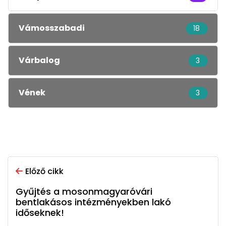
Vámosszabadi
18
Várbalog
3
Vének
3
Előző cikk
Gyűjtés a mosonmagyaróvári
bentlakásos intézményekben lakó
időseknek!