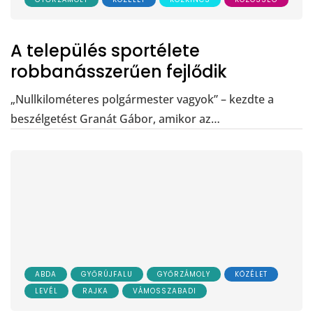
A település sportélete
robbanásszerűen fejlődik
„Nullkilométeres polgármester vagyok” – kezdte a
beszélgetést Granát Gábor, amikor az…
ABDA
GYŐRÚJFALU
GYŐRZÁMOLY
KÖZÉLET
LEVÉL
RAJKA
VÁMOSSZABADI