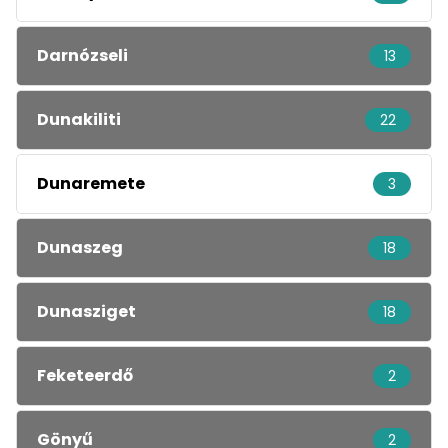
Darnózseli
13
Dunakiliti
22
Dunaremete
3
Dunaszeg
18
Dunasziget
18
Feketeerdő
2
Gönyű
2