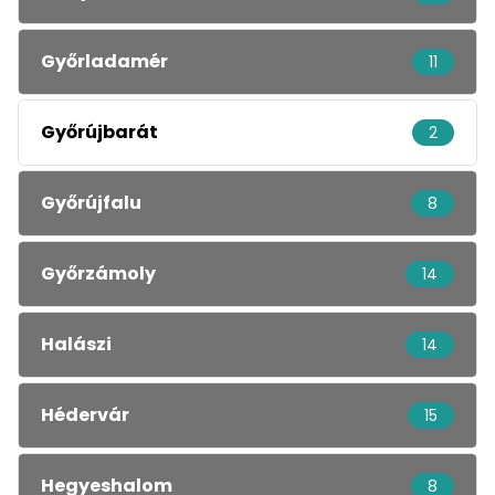
Győrladamér
11
Győrújbarát
2
Győrújfalu
8
Győrzámoly
14
Halászi
14
Hédervár
15
Hegyeshalom
8