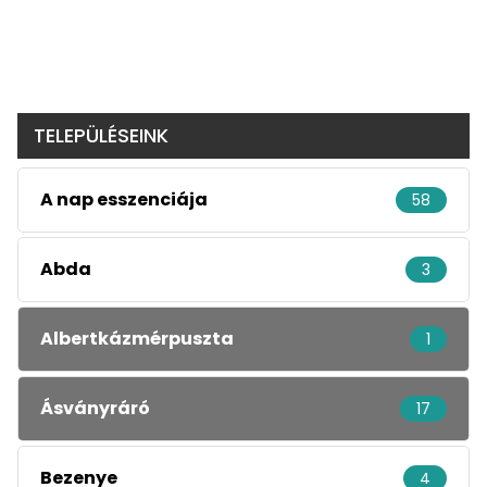
TELEPÜLÉSEINK
A nap esszenciája
58
Abda
3
Albertkázmérpuszta
1
Ásványráró
17
Bezenye
4