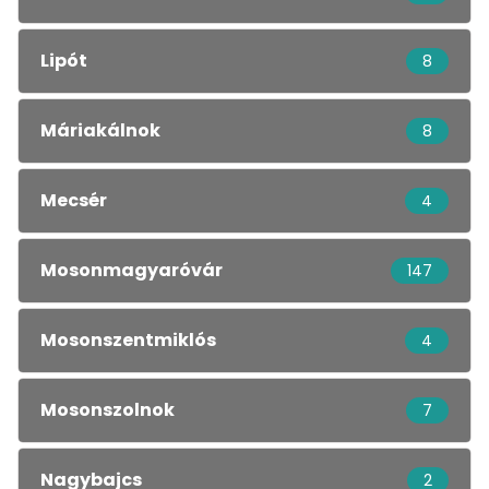
Lipót
8
Máriakálnok
8
Mecsér
4
Mosonmagyaróvár
147
Mosonszentmiklós
4
Mosonszolnok
7
Nagybajcs
2