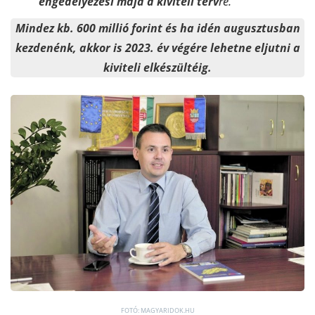
engedélyezési majd a kiviteli terv
re.
Mindez kb. 600 millió forint és ha idén augusztusban
kezdenénk, akkor is 2023. év végére lehetne eljutni a
kiviteli elkészültéig.
FOTÓ: MAGYARIDOK.HU