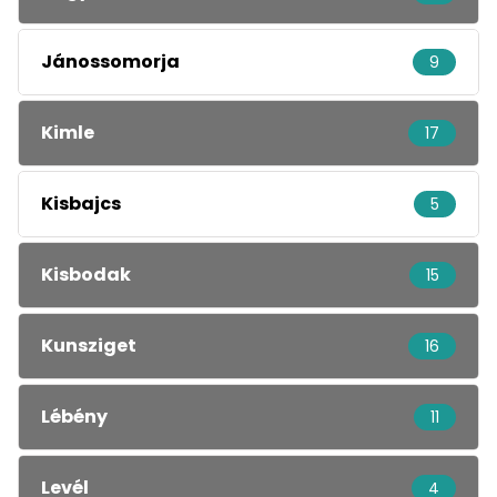
Jánossomorja
9
Kimle
17
Kisbajcs
5
Kisbodak
15
Kunsziget
16
Lébény
11
Levél
4