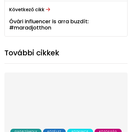
Következő cikk
Óvári influencer is arra buzdít:
#maradjotthon
További cikkek
GYŐRZÁMOLY
KÖZÉLET
KÖZKINCS
KÖZÖSSÉG