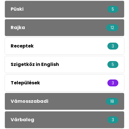
Püski
5
Rajka
12
Receptek
3
Szigetköz in English
5
Települések
3
Vámosszabadi
18
Várbalog
3