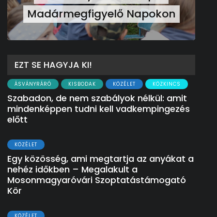
Madármegfigyelő Napokon
EZT SE HAGYJA KI!
ÁSVÁNYRÁRÓ
KISBODAK
KÖZÉLET
KÖZKINCS
Szabadon, de nem szabályok nélkül: amit
mindenképpen tudni kell vadkempingezés
előtt
KÖZÉLET
Egy közösség, ami megtartja az anyákat a
nehéz időkben – Megalakult a
Mosonmagyaróvári Szoptatástámogató
Kör
KÖZÉLET