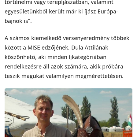
történelmi vagy terepíjászatban, valamint
egyesületünkből került már ki íjász Európa-
bajnok is”.
A számos kiemelkedő versenyeredmény többek
között a MISE edzőjének, Dula Attilának
köszönhető, aki minden íjkategóriában
rendelkezésre áll azok számára, akik próbára
teszik magukat valamilyen megmérettetésen.