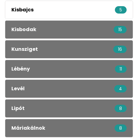
Kisbajcs
5
Kisbodak
15
Kunsziget
16
Lébény
11
Levél
4
Lipót
8
Máriakálnok
8