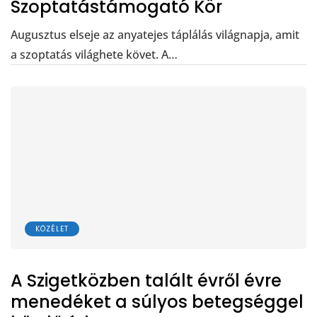
Szoptatástámogató Kör
Augusztus elseje az anyatejes táplálás világnapja, amit
a szoptatás világhete követ. A…
KÖZÉLET
A Szigetközben talált évről évre
menedéket a súlyos betegséggel