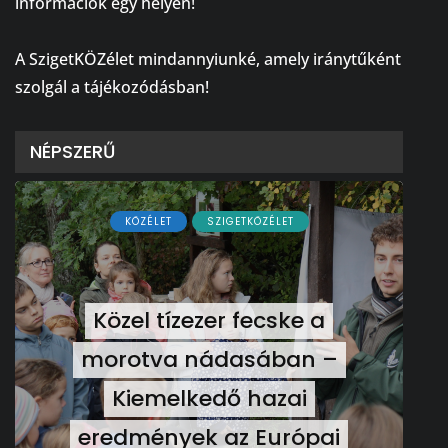
információk egy helyen!
⠀
A SzigetKÖZélet mindannyiunké, amely iránytűként
szolgál a tájékozódásban!
NÉPSZERŰ
KÖZÉLET
SZIGETKÖZÉLET
Közel tízezer fecske a
morotva nádasában –
Kiemelkedő hazai
eredmények az Európai