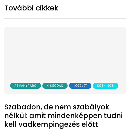
További cikkek
ÁSVÁNYRÁRÓ
KISBODAK
KÖZÉLET
KÖZKINCS
Szabadon, de nem szabályok
nélkül: amit mindenképpen tudni
kell vadkempingezés előtt