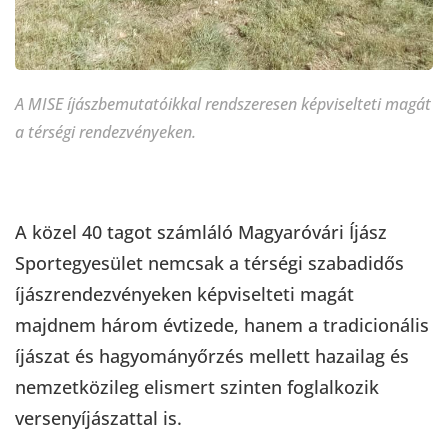
A MISE íjászbemutatóikkal rendszeresen képviselteti magát
a térségi rendezvényeken.
A közel 40 tagot számláló Magyaróvári Íjász
Sportegyesület nemcsak a térségi szabadidős
íjászrendezvényeken képviselteti magát
majdnem három évtizede, hanem a tradicionális
íjászat és hagyományőrzés mellett hazailag és
nemzetközileg elismert szinten foglalkozik
versenyíjászattal is.