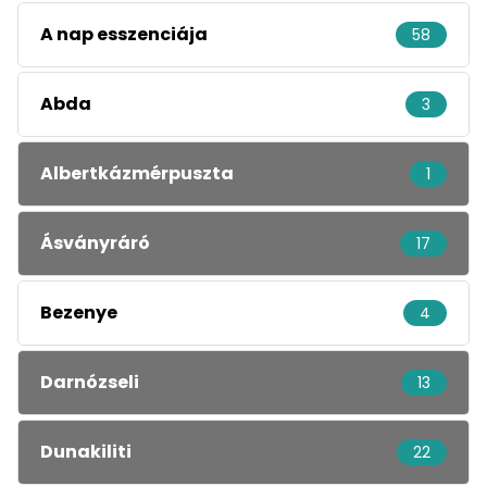
A nap esszenciája
58
Abda
3
Albertkázmérpuszta
1
Ásványráró
17
Bezenye
4
Darnózseli
13
Dunakiliti
22