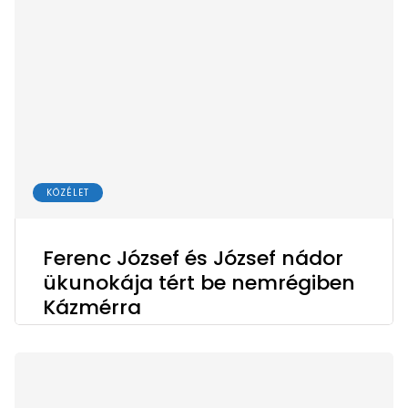
KÖZÉLET
Ferenc József és József nádor
ükunokája tért be nemrégiben
Kázmérra