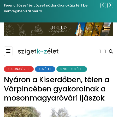
Ferenc József és József nádor ükunokája tért be
Sose becsül
nemrégiben Kázmérra
KORONAVÍRUS
KÖZÉLET
SZIGETKÖZÉLET
Nyáron a Kiserdőben, télen a
Várpincében gyakorolnak a
mosonmagyaróvári íjászok