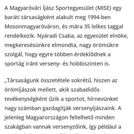
A Magyaróvári Íjász Sportegyesület (MISE) egy
baráti társaságként alakult meg 1994-ben
Mosonmagyaróváron, és mára 35 lelkes taggal
rendelkezik. Nyáradi Csaba, az egyesület elnöke,
megkeresésünkre elmondta, nagy örömükre
szolgál, hogy egyre többen érdeklődnek a
sportág iránt verseny- és hobbiszinten is.
„Társaságunk összetétele sokrétű, hiszen az
örömíjászok mellett, akik szabadidős
tevékenységként űzik a sportot, hírnevünket
nagy számban gazdagítják versenyíjászaink. A
jelenleg Magyarországon fellelhető minden
szakágban vannak versenyzőink, így például a