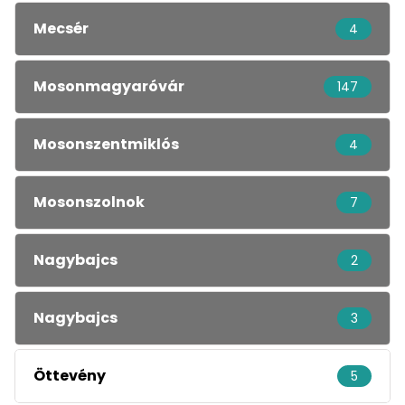
Mecsér
4
Mosonmagyaróvár
147
Mosonszentmiklós
4
Mosonszolnok
7
Nagybajcs
2
Nagybajcs
3
Öttevény
5