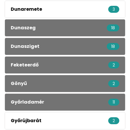
Dunaremete
3
Dunaszeg
18
Dunasziget
18
Feketeerdő
2
Gönyű
2
Győrladamér
11
Győrújbarát
2