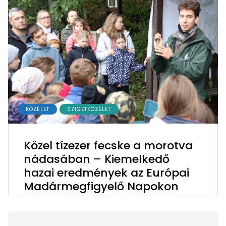
KÖZÉLET
SZIGETKÖZÉLET
Közel tízezer fecske a morotva
nádasában – Kiemelkedő
hazai eredmények az Európai
Madármegfigyelő Napokon