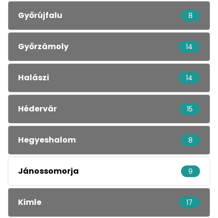
Győrújfalu
8
Győrzámoly
14
Halászi
14
Hédervár
15
Hegyeshalom
8
Jánossomorja
9
Kimle
17