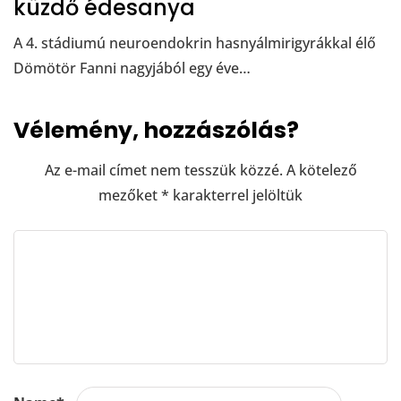
küzdő édesanya
A 4. stádiumú neuroendokrin hasnyálmirigyrákkal élő
Dömötör Fanni nagyjából egy éve…
Vélemény, hozzászólás?
Az e-mail címet nem tesszük közzé.
A kötelező
mezőket
*
karakterrel jelöltük