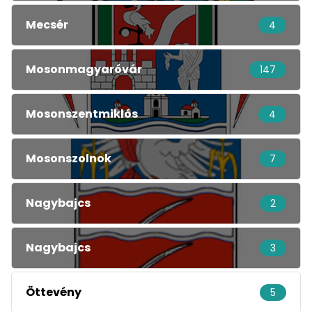
Mecsér
4
Mosonmagyaróvár
147
Mosonszentmiklós
4
Mosonszolnok
7
Nagybajcs
2
Nagybajcs
3
Öttevény
5