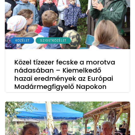
KÖZÉLET
SZIGETKÖZÉLET
Közel tízezer fecske a morotva
nádasában – Kiemelkedő
hazai eredmények az Európai
Madármegfigyelő Napokon