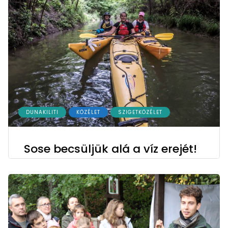
DUNAKILITI
KÖZÉLET
SZIGETKÖZÉLET
Sose becsüljük alá a víz erejét!