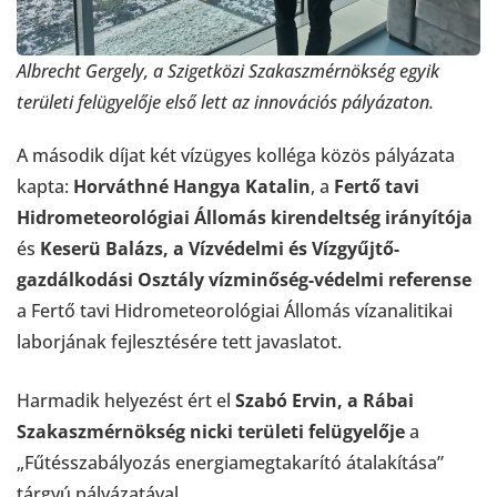
Albrecht Gergely, a Szigetközi Szakaszmérnökség egyik
területi felügyelője első lett az innovációs pályázaton.
A második díjat két vízügyes kolléga közös pályázata
kapta:
Horváthné Hangya Katalin
, a
Fertő tavi
Hidrometeorológiai Állomás kirendeltség irányítója
és
Keserü Balázs, a Vízvédelmi és Vízgyűjtő-
gazdálkodási Osztály vízminőség-védelmi referense
a Fertő tavi Hidrometeorológiai Állomás vízanalitikai
laborjának fejlesztésére tett javaslatot.
Harmadik helyezést ért el
Szabó Ervin, a Rábai
Szakaszmérnökség nicki területi felügyelője
a
„Fűtésszabályozás energiamegtakarító átalakítása”
tárgyú pályázatával.