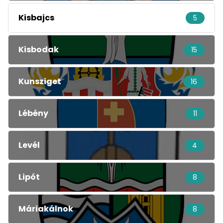
Kisbajcs
5
Kisbodak
15
Kunsziget
16
Lébény
11
Levél
4
Lipót
8
Máriakálnok
8