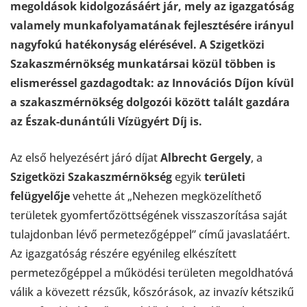
megoldások kidolgozásáért jár, mely az igazgatóság
valamely munkafolyamatának fejlesztésére irányul
nagyfokú hatékonyság elérésével. A Szigetközi
Szakaszmérnökség munkatársai közül többen is
elismeréssel gazdagodtak: az Innovációs Díjon kívül
a szakaszmérnökség dolgozói között talált gazdára
az Észak-dunántúli Vízügyért Díj is.
Az első helyezésért járó díjat
Albrecht Gergely
, a
Szigetközi Szakaszmérnökség
egyik
területi
felügyelője
vehette át „Nehezen megközelíthető
területek gyomfertőzöttségének visszaszorítása saját
tulajdonban lévő permetezőgéppel” című javaslatáért.
Az igazgatóság részére egyénileg elkészített
permetezőgéppel a működési területen megoldhatóvá
válik a kövezett rézsűk, kőszórások, az invazív kétszikű