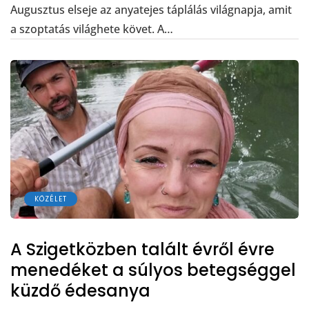
Augusztus elseje az anyatejes táplálás világnapja, amit
a szoptatás világhete követ. A…
KÖZÉLET
A Szigetközben talált évről évre
menedéket a súlyos betegséggel
küzdő édesanya