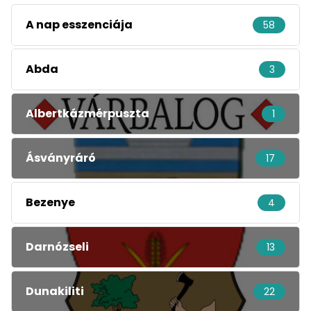
A nap esszenciája
58
Abda
3
Albertkázmérpuszta
1
Ásványráró
17
Bezenye
4
Darnózseli
13
Dunakiliti
22