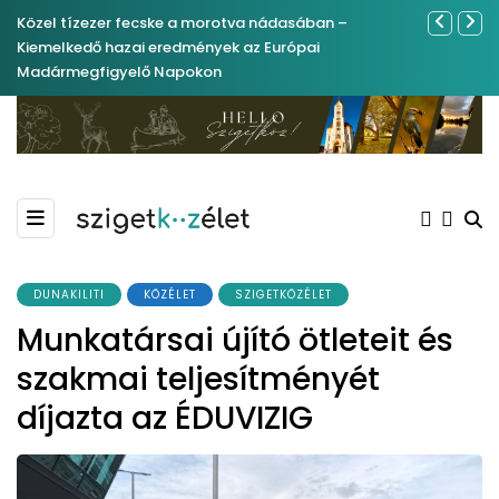
Közel tízezer fecske a morotva nádasában –
Ferenc Józs
Kiemelkedő hazai eredmények az Európai
nemrégibe
Madármegfigyelő Napokon
DUNAKILITI
KÖZÉLET
SZIGETKÖZÉLET
Munkatársai újító ötleteit és
szakmai teljesítményét
díjazta az ÉDUVIZIG