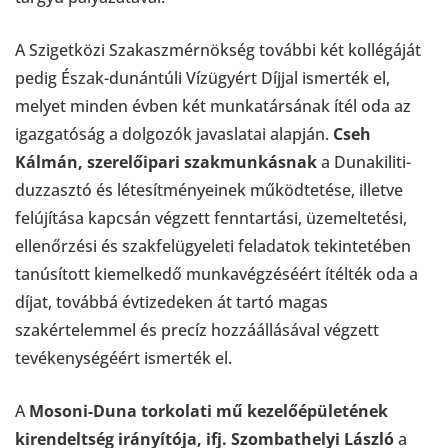
A Szigetközi Szakaszmérnökség további két kollégáját
pedig Észak-dunántúli Vízügyért Díjjal ismerték el,
melyet minden évben két munkatársának ítél oda az
igazgatóság a dolgozók javaslatai alapján.
Cseh
Kálmán, szerelőipari szakmunkásnak
a Dunakiliti-
duzzasztó és létesítményeinek működtetése, illetve
felújítása kapcsán végzett fenntartási, üzemeltetési,
ellenőrzési és szakfelügyeleti feladatok tekintetében
tanúsított kiemelkedő munkavégzéséért ítélték oda a
díjat, továbbá évtizedeken át tartó magas
szakértelemmel és precíz hozzáállásával végzett
tevékenységéért ismerték el.
A
Mosoni-Duna torkolati mű kezelőépületének
kirendeltség irányítója,
ifj. Szombathelyi László
a