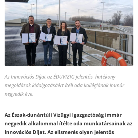
Az Innovációs Díjat az ÉDUVIZIG jelentős, hatékony
megoldások kidolgozásáért ítéli oda kollégiának immár
negyedik éve.
Az Észak-dunántúli Vízügyi Igazgaztóság immár
negyedik alkalommal ítélte oda munkatársainak az
Innovációs Díjat. Az elismerés olyan jelentős