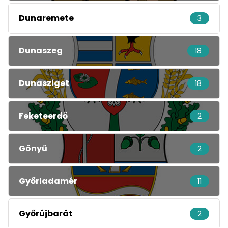
Dunaremete
3
Dunaszeg
18
Dunasziget
18
Feketeerdő
2
Gönyű
2
Győrladamér
11
Győrújbarát
2