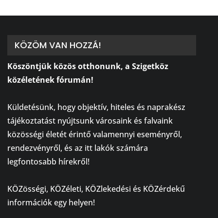
KÖZÖM VAN HOZZÁ!
Köszöntjük közös otthonunk, a Szigetköz
közéletének fórumán!
⠀
Küldetésünk, hogy objektív, hiteles és naprakész
tájékoztatást nyújtsunk városaink és falvaink
közösségi életét érintő valamennyi eseményről,
rendezvényről, és az itt lakók számára
legfontosabb hírekről!
⠀
KÖZösségi, KÖZéleti, KÖZlekedési és KÖZérdekű
információk egy helyen!
⠀