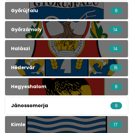
Győrújfalu
8
Győrzámoly
14
Halászi
14
Hédervár
15
Hegyeshalom
8
Jánossomorja
9
Kimle
17