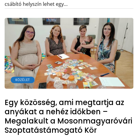
csábító helyszín lehet egy…
KÖZÉLET
Egy közösség, ami megtartja az
anyákat a nehéz időkben –
Megalakult a Mosonmagyaróvári
Szoptatástámogató Kör