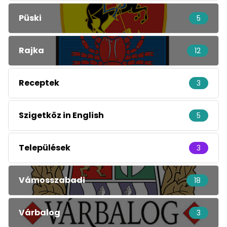
Püski
5
Rajka
12
Receptek
3
Szigetköz in English
5
Települések
3
Vámosszabadi
18
Várbalog
3