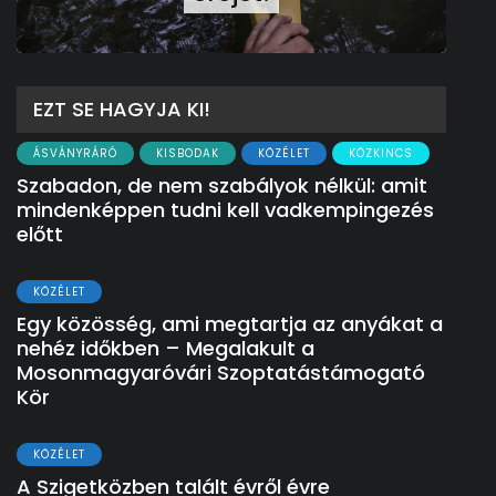
EZT SE HAGYJA KI!
ÁSVÁNYRÁRÓ
KISBODAK
KÖZÉLET
KÖZKINCS
Szabadon, de nem szabályok nélkül: amit
mindenképpen tudni kell vadkempingezés
előtt
KÖZÉLET
Egy közösség, ami megtartja az anyákat a
nehéz időkben – Megalakult a
Mosonmagyaróvári Szoptatástámogató
Kör
KÖZÉLET
A Szigetközben talált évről évre