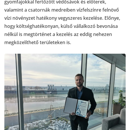
gyomfajokkal fertőzött védősávok és előterek,
valamint a csatornák medreiben vízfelszínre felnövő
vízi növényzet hatékony vegyszeres kezelése. Előnye,
hogy költséghatékonyan, külső vállalkozó bevonása
nélkül is megtörténet a kezelés az eddig nehezen
megközelíthető területeken is.