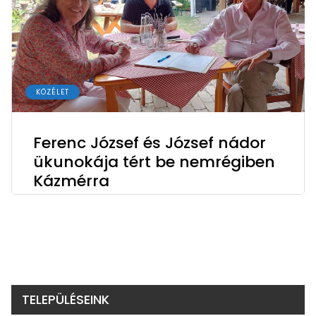
KÖZÉLET
Ferenc József és József nádor
ükunokája tért be nemrégiben
Kázmérra
TELEPÜLÉSEINK