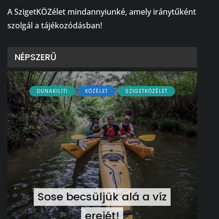
A SzigetKÖZélet mindannyiunké, amely iránytűként
szolgál a tájékozódásban!
NÉPSZERŰ
DUNAKILITI
KÖZÉLET
SZIGETKÖZÉLET
Sose becsüljük alá a víz
erejét!