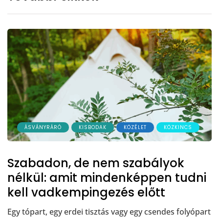
ÁSVÁNYRÁRÓ
KISBODAK
KÖZÉLET
KÖZKINCS
Szabadon, de nem szabályok
nélkül: amit mindenképpen tudni
kell vadkempingezés előtt
Egy tópart, egy erdei tisztás vagy egy csendes folyópart