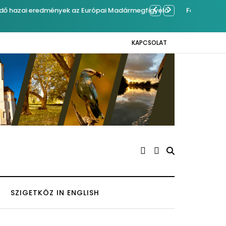
mrégiben Kázmérra
Év végétől
KAPCSOLAT
SZIGETKÖZ IN ENGLISH