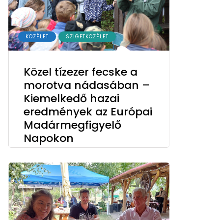
KÖZÉLET
SZIGETKÖZÉLET
Közel tízezer fecske a
morotva nádasában –
Kiemelkedő hazai
eredmények az Európai
Madármegfigyelő
Napokon