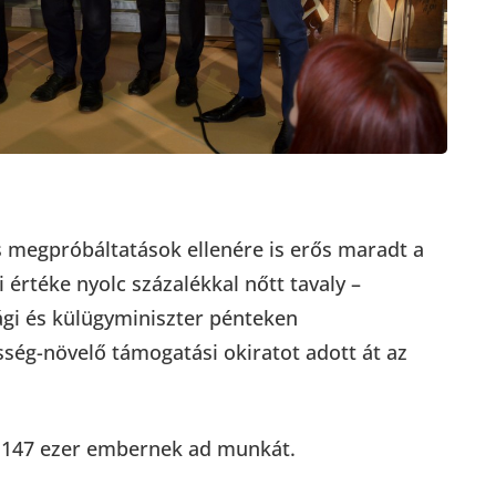
s megpróbáltatások ellenére is erős maradt a
 értéke nyolc százalékkal nőtt tavaly –
ági és külügyminiszter pénteken
ég-növelő támogatási okiratot adott át az
ág 147 ezer embernek ad munkát.