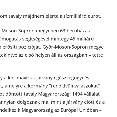
om tavaly majdnem elérte a tízmilliárd eurót.
yőr-Moson-Sopron megyében 63 beruházás
ámogatás segítségével mintegy 45 milliárd
b erősíti pozícióját. Győr-Moson-Sopron megye
tekintve az első helyen áll az országban – tette
ogy a koronavírus-járvány egészségügyi és
got, amelyre a kormány “rendkívüli válaszokat”
t döntött tavaly Magyarország: 1494 vállalat
 annyian dolgoznak ma, mint a járvány előtt és a
endelkezik Magyarország az Európai Unióban –