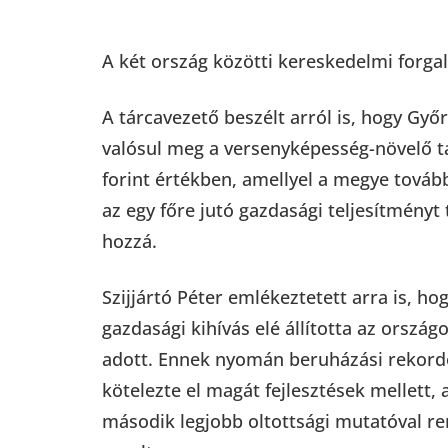
A két ország közötti kereskedelmi forgal
A tárcavezető beszélt arról is, hogy G
valósul meg a versenyképesség-növelő t
forint értékben, amellyel a megye továb
az egy főre jutó gazdasági teljesítményt 
hozzá.
Szijjártó Péter emlékeztetett arra is, h
gazdasági kihívás elé állította az orszá
adott. Ennek nyomán beruházási rekordo
kötelezte el magát fejlesztések mellett,
második legjobb oltottsági mutatóval r