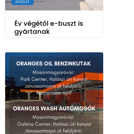
KÖZÉLET
Év végétől e-buszt is
gyártanak