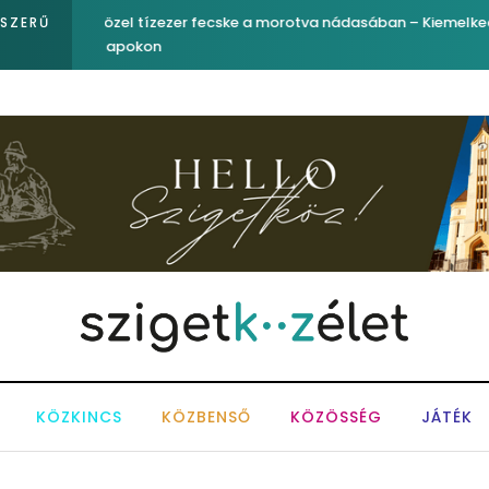
egfigyelő
Ferenc József és József nádor ükunokája tért be ne
PSZERŰ
KÖZKINCS
KÖZBENSŐ
KÖZÖSSÉG
JÁTÉK