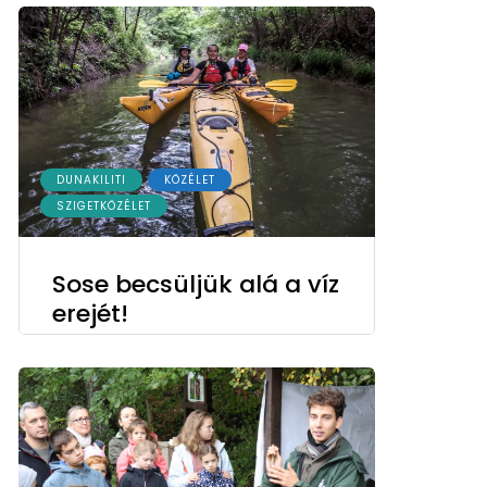
DUNAKILITI
KÖZÉLET
SZIGETKÖZÉLET
Sose becsüljük alá a víz
erejét!