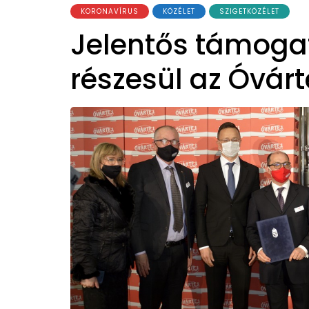
KORONAVÍRUS
KÖZÉLET
SZIGETKÖZÉLET
Jelentős támog
részesül az Óvárte