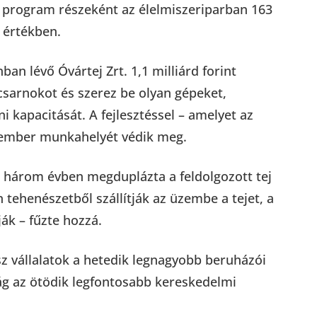
 program részeként az élelmiszeriparban 163
 értékben.
an lévő Óvártej Zrt. 1,1 milliárd forint
csarnokot és szerez be olyan gépeket,
i kapacitását. A fejlesztéssel – amelyet az
5 ember munkahelyét védik meg.
lt három évben megduplázta a feldolgozott tej
ehenészetből szállítják az üzembe a tejet, a
ják – fűzte hozzá.
lasz vállalatok a hetedik legnagyobb beruházói
g az ötödik legfontosabb kereskedelmi