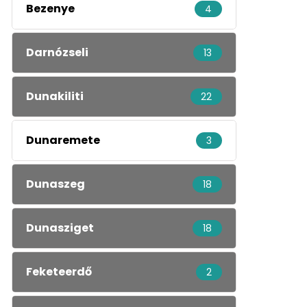
Bezenye
4
Darnózseli
13
Dunakiliti
22
Dunaremete
3
Dunaszeg
18
Dunasziget
18
Feketeerdő
2