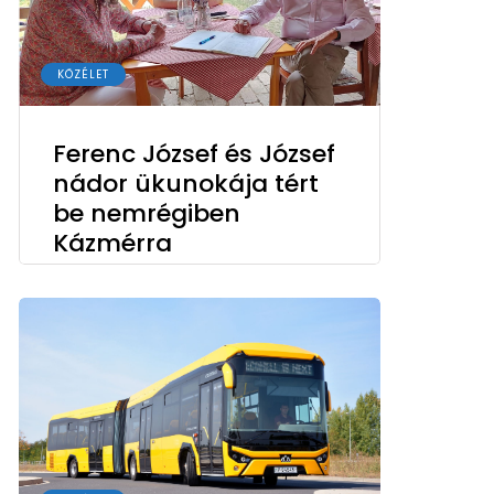
KÖZÉLET
Ferenc József és József
nádor ükunokája tért
be nemrégiben
Kázmérra