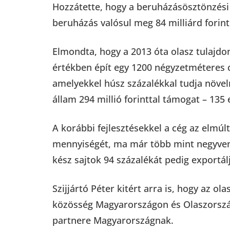
Hozzátette, hogy a beruházásösztönzési
beruházás valósul meg 84 milliárd forint
Elmondta, hogy a 2013 óta olasz tulajdonb
értékben épít egy 1200 négyzetméteres 
amelyekkel húsz százalékkal tudja növeln
állam 294 millió forinttal támogat – 13
A korábbi fejlesztésekkel a cég az elmú
mennyiségét, ma már több mint negyven t
kész sajtok 94 százalékát pedig exportál
Szijjártó Péter kitért arra is, hogy az o
közösség Magyarországon és Olaszorszá
partnere Magyarországnak.