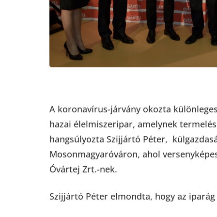
A koronavírus-járvány okozta különlege
hazai élelmiszeripar, amelynek termelési
hangsúlyozta Szijjártó Péter, külgazdas
Mosonmagyaróváron, ahol versenyképess
Óvártej Zrt.-nek.
Szijjártó Péter elmondta, hogy az ipar