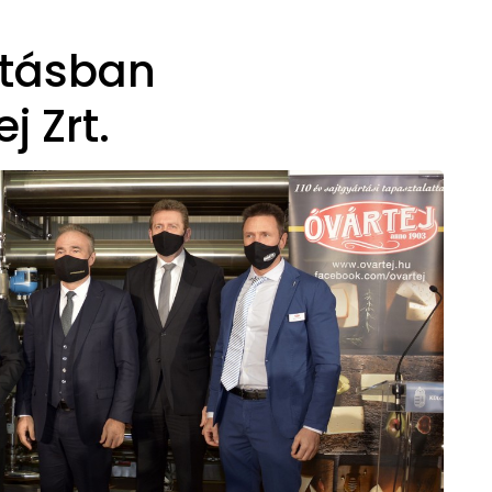
atásban
j Zrt.