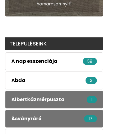
TELEPÜLÉSEINK
A nap esszenciája
58
Abda
3
Albertkázmérpuszta
1
Ásványráró
17