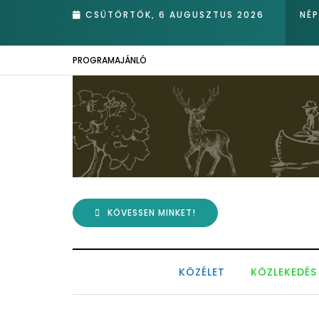
rotva nádasában – Kiemelkedő hazai eredmények az Európai Madárm
CSÜTÖRTÖK, 6 AUGUSZTUS 2026
NÉ
PROGRAMAJÁNLÓ
KÖVESSEN MINKET!
KÖZÉLET
KÖZLEKEDÉS