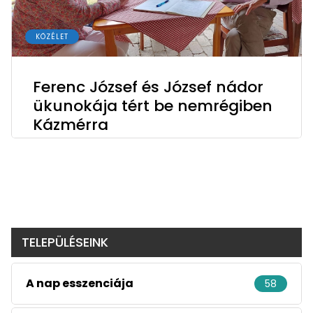
KÖZÉLET
Ferenc József és József nádor
ükunokája tért be nemrégiben
Kázmérra
TELEPÜLÉSEINK
A nap esszenciája
58