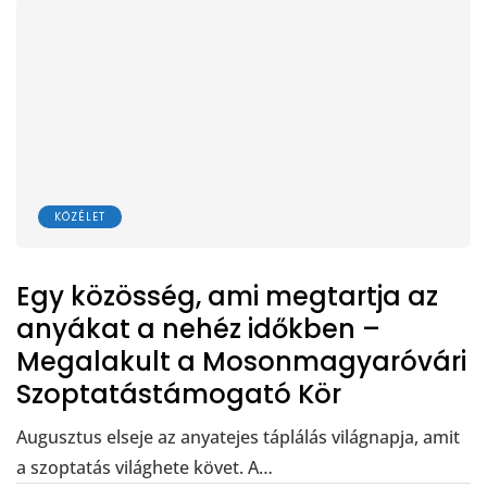
KÖZÉLET
Egy közösség, ami megtartja az
anyákat a nehéz időkben –
Megalakult a Mosonmagyaróvári
Szoptatástámogató Kör
Augusztus elseje az anyatejes táplálás világnapja, amit
a szoptatás világhete követ. A…