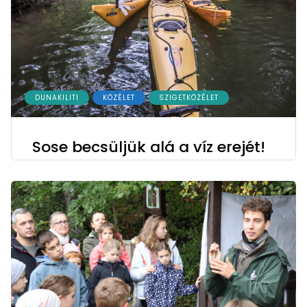
DUNAKILITI
KÖZÉLET
SZIGETKÖZÉLET
Sose becsüljük alá a víz erejét!