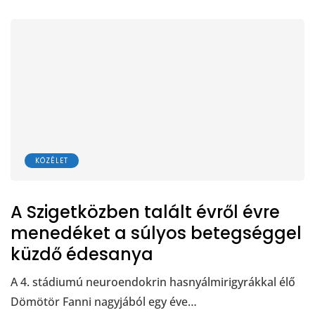
KÖZÉLET
A Szigetközben talált évről évre
menedéket a súlyos betegséggel
küzdő édesanya
A 4. stádiumú neuroendokrin hasnyálmirigyrákkal élő
Dömötör Fanni nagyjából egy éve…