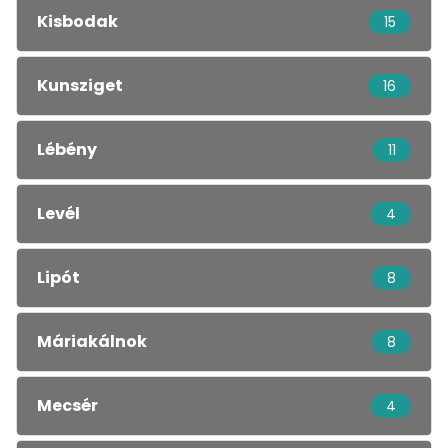
Kisbodak
15
Kunsziget
16
Lébény
11
Levél
4
Lipót
8
Máriakálnok
8
Mecsér
4