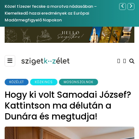
Közel tízezer fecske a morotva nádasában –
Ferenc Józs
Kiemelkedő hazai eredmények az Európai
nemrégibe
Madármegfigyelő Napokon
KÖZÉLET
KÖZKINCS
MOSONSZOLNOK
Hogy ki volt Samodai József?
Kattintson ma délután a
Dunára és megtudja!