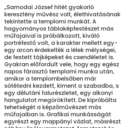
„Samodai József hitét gyakorló
keresztény művész volt, élethivatásának
tekintette a templomi munkát. A
hagyományos táblaképfestészet más
műfajaival is próbálkozott, kiváló
portréfestő volt, a karakter mellett egy-
egy arcon érdekelték a lélek mélységei,
de festett tájképeket és csendéletet is.
Gyakran előfordult vele, hogy egy egész
napos fárasztó templomi munka után,
amikor a templombelsőben már
sötétedni kezdett, kiment a szabadba, s
egy délutáni falurészletet, egy alkonyi
hangulatot megörökített. De kipróbálta
tehetségét a képzőművészet más
műfajaiban is. Grafikai munkásságát
egyrészt egy mappányi vázlat, másrészt