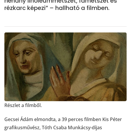
néhány linóleummetszet, fametszet és
rézkarc képezi” – hallható a filmben.
Részlet a filmből.
Gecsei Ádám elmondta, a 39 perces filmben Kis Péter
grafikusművész, Tóth Csaba Munkácsy-díjas