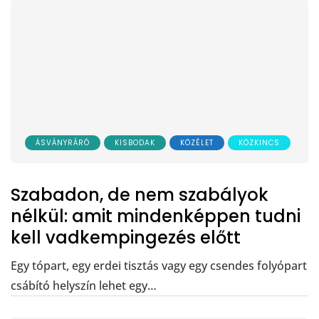
ÁSVÁNYRÁRÓ
KISBODAK
KÖZÉLET
KÖZKINCS
Szabadon, de nem szabályok
nélkül: amit mindenképpen tudni
kell vadkempingezés előtt
Egy tópart, egy erdei tisztás vagy egy csendes folyópart
csábító helyszín lehet egy…