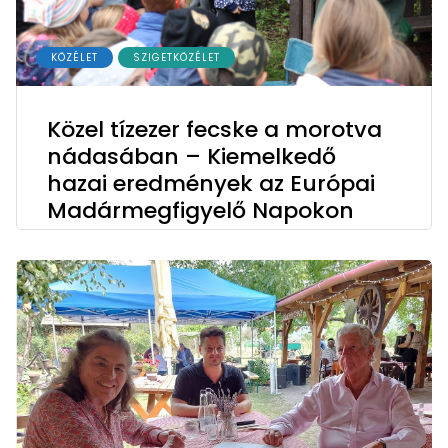
KÖZÉLET
SZIGETKÖZÉLET
Közel tízezer fecske a morotva
nádasában – Kiemelkedő
hazai eredmények az Európai
Madármegfigyelő Napokon