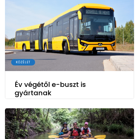
KÖZÉLET
Év végétől e-buszt is
gyártanak