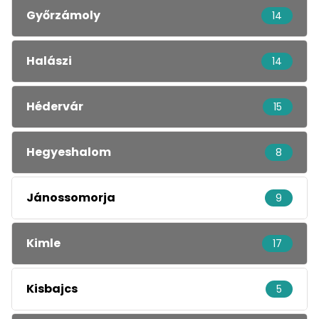
Győrzámoly
14
Halászi
14
Hédervár
15
Hegyeshalom
8
Jánossomorja
9
Kimle
17
Kisbajcs
5