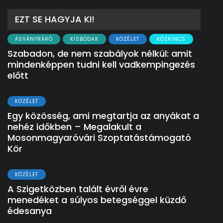
EZT SE HAGYJA KI!
ÁSVÁNYRÁRÓ
KISBODAK
KÖZÉLET
KÖZKINCS
Szabadon, de nem szabályok nélkül: amit
mindenképpen tudni kell vadkempingezés
előtt
KÖZÉLET
Egy közösség, ami megtartja az anyákat a
nehéz időkben – Megalakult a
Mosonmagyaróvári Szoptatástámogató
Kör
KÖZÉLET
A Szigetközben talált évről évre
menedéket a súlyos betegséggel küzdő
édesanya