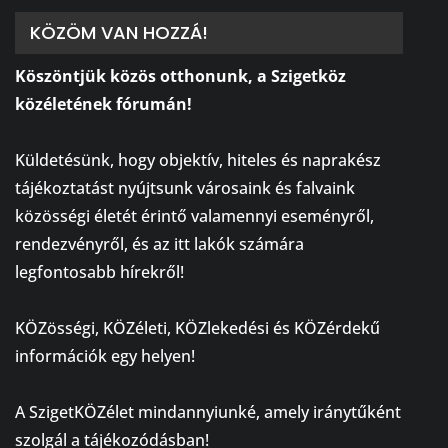
KÖZÖM VAN HOZZÁ!
Köszöntjük közös otthonunk, a Szigetköz
közéletének fórumán!
⠀
Küldetésünk, hogy objektív, hiteles és naprakész
tájékoztatást nyújtsunk városaink és falvaink
közösségi életét érintő valamennyi eseményről,
rendezvényről, és az itt lakók számára
legfontosabb hírekről!
⠀
KÖZösségi, KÖZéleti, KÖZlekedési és KÖZérdekű
információk egy helyen!
⠀
A SzigetKÖZélet mindannyiunké, amely iránytűként
szolgál a tájékozódásban!