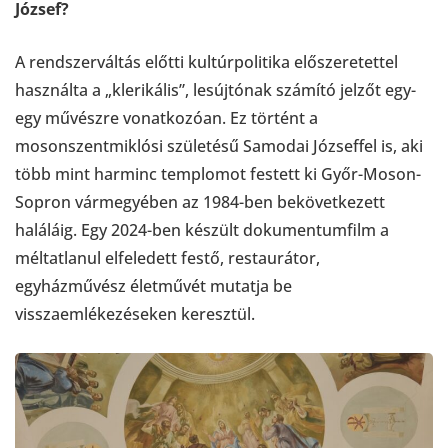
József?
A rendszerváltás előtti kultúrpolitika előszeretettel
használta a „klerikális”, lesújtónak számító jelzőt egy-
egy művészre vonatkozóan. Ez történt a
mosonszentmiklósi születésű Samodai Józseffel is, aki
több mint harminc templomot festett ki Győr-Moson-
Sopron vármegyében az 1984-ben bekövetkezett
haláláig. Egy 2024-ben készült dokumentumfilm a
méltatlanul elfeledett festő, restaurátor,
egyházművész életművét mutatja be
visszaemlékezéseken keresztül.