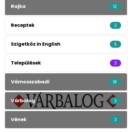
Rajka
12
Receptek
3
Szigetköz in English
5
Települések
3
Vámosszabadi
18
Várbalog
3
Vének
3