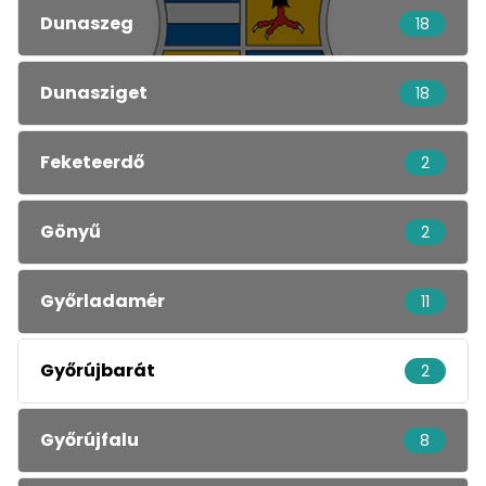
Dunaszeg
18
Dunasziget
18
Feketeerdő
2
Gönyű
2
Győrladamér
11
Győrújbarát
2
Győrújfalu
8