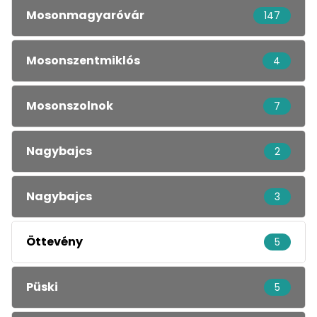
Mosonmagyaróvár
147
Mosonszentmiklós
4
Mosonszolnok
7
Nagybajcs
2
Nagybajcs
3
Öttevény
5
Püski
5