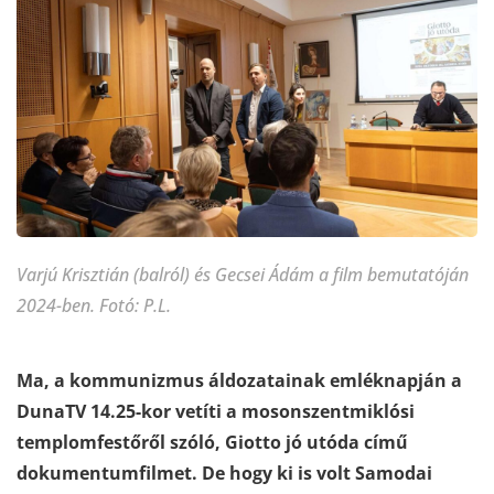
Varjú Krisztián (balról) és Gecsei Ádám a film bemutatóján
2024-ben. Fotó: P.L.
Ma, a kommunizmus áldozatainak emléknapján a
DunaTV 14.25-kor vetíti a mosonszentmiklósi
templomfestőről szóló, Giotto jó utóda című
dokumentumfilmet. De hogy ki is volt Samodai