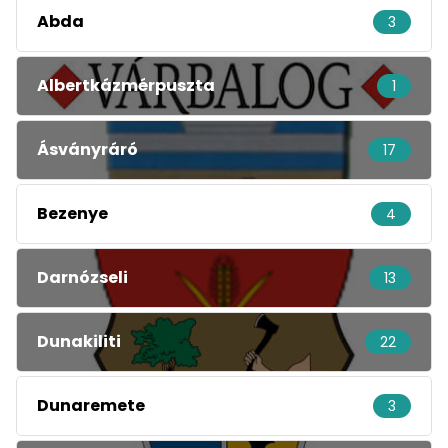
Abda
3
Albertkázmérpuszta
1
Ásványráró
17
Bezenye
4
Darnózseli
13
Dunakiliti
22
Dunaremete
3