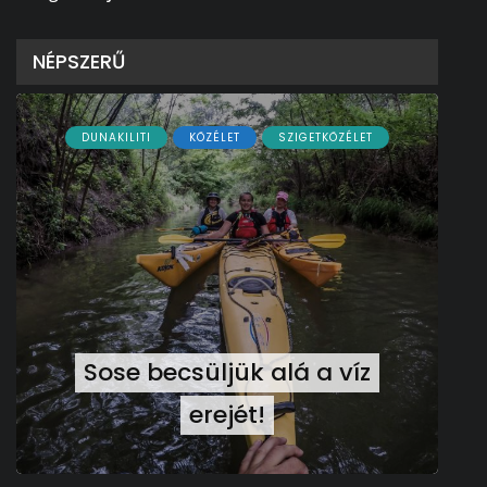
NÉPSZERŰ
DUNAKILITI
KÖZÉLET
SZIGETKÖZÉLET
Sose becsüljük alá a víz
erejét!