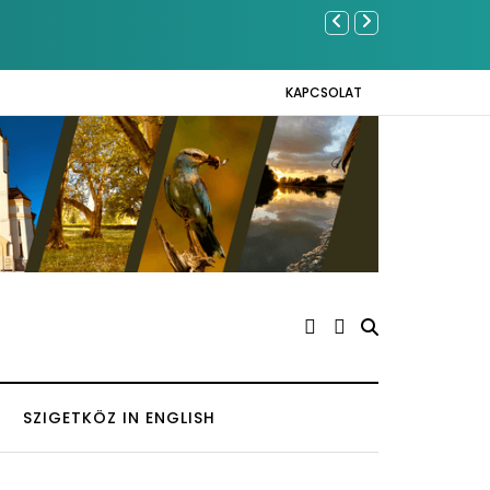
Sose becsüljük
KAPCSOLAT
SZIGETKÖZ IN ENGLISH