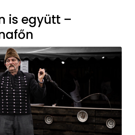
 is együtt –
ónafőn