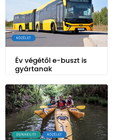
KÖZÉLET
Év végétől e-buszt is
gyártanak
DUNAKILITI
KÖZÉLET