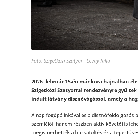
Fotó: Szigetközi Szatyor - Lévay Júlia
2026. február 15-én már kora hajnalban élet
Szigetközi Szatyorral rendezvényre gyűltek
indult látvány disznóvágással, amely a ha
A nap fogópálinkával és a disznófeldolgozás
szemlélői, hanem részben aktív követői is leh
megismerhették a hurkatöltés és a tepertőkés