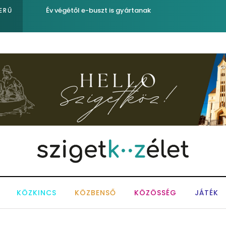
Év végétől e-buszt is gyártanak
ERŰ
KÖZKINCS
KÖZBENSŐ
KÖZÖSSÉG
JÁTÉK