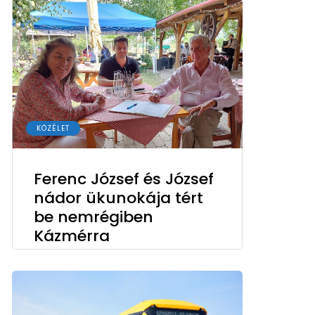
KÖZÉLET
Ferenc József és József
nádor ükunokája tért
be nemrégiben
Kázmérra