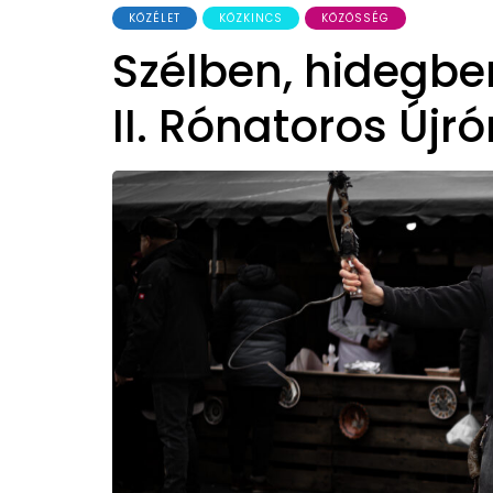
KÖZÉLET
KÖZKINCS
KÖZÖSSÉG
Szélben, hidegben
II. Rónatoros Újr