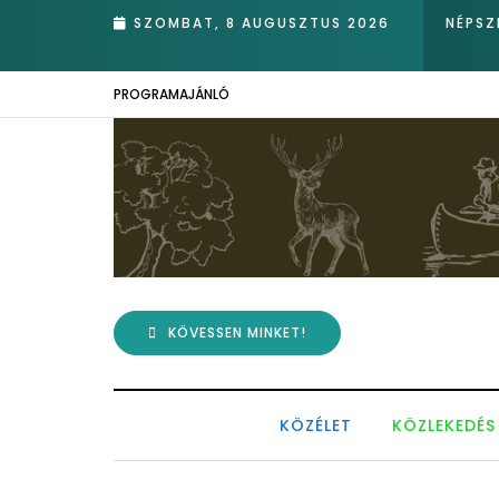
 ükunokája tért be nemrégiben Kázmérra
SZOMBAT, 8 AUGUSZTUS 2026
NÉPSZ
PROGRAMAJÁNLÓ
KÖVESSEN MINKET!
KÖZÉLET
KÖZLEKEDÉS