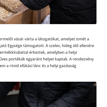
ermelői vásár várta a látogatókat, amelyet ismét a
ató Egysége támogatott. A szeles, hideg idő ellenére
termékkínálattal érkeztek, amelyben a helyi
űves portékák egyaránt helyet kaptak. A rendezvény
a rövid ellátási lánc és a helyi gazdaság