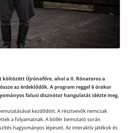
 költözött Újrónafőre, ahol a II. Rónatoros a
 össze az érdeklődők. A program reggel 6 órakor
gyományos falusi disznótor hangulatát idézte meg.
 bemutatásával kezdődött. A résztvevők nemcsak
ettek a folyamatnak. A böllér bemutató során
zítés hagyományos lépéseit. Az interaktív játékok és