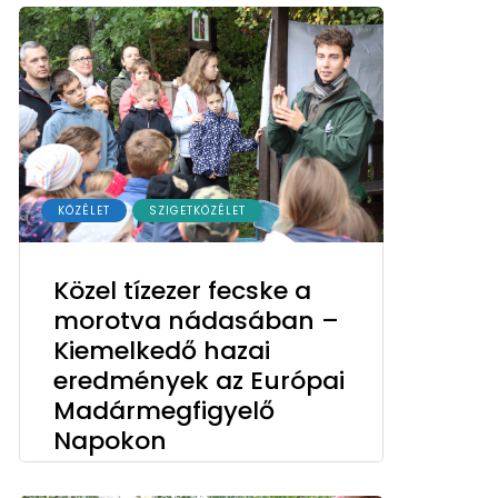
KÖZÉLET
SZIGETKÖZÉLET
Közel tízezer fecske a
morotva nádasában –
Kiemelkedő hazai
eredmények az Európai
Madármegfigyelő
Napokon