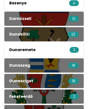
Bezenye
4
Darnózseli
13
Dunakiliti
22
Dunaremete
3
Dunaszeg
18
Dunasziget
18
Feketeerdő
2