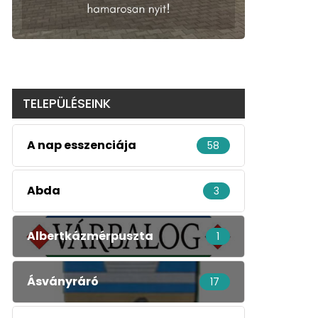
TELEPÜLÉSEINK
A nap esszenciája
58
Abda
3
Albertkázmérpuszta
1
Ásványráró
17