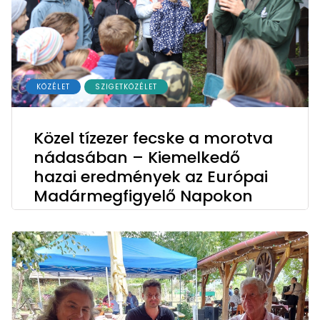
KÖZÉLET
SZIGETKÖZÉLET
Közel tízezer fecske a morotva
nádasában – Kiemelkedő
hazai eredmények az Európai
Madármegfigyelő Napokon