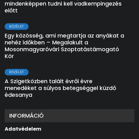
mindenképpen tudni kell vadkempingezés
előtt
KÖZÉLET
Egy közösség, ami megtartja az anyákat a
nehéz időkben – Megalakult a
Mosonmagyaróvári Szoptatástámogató
Kör
KÖZÉLET
A Szigetközben talált évről évre
menedéket a súlyos betegséggel küzdő
édesanya
INFORMÁCIÓ
Adatvédelem