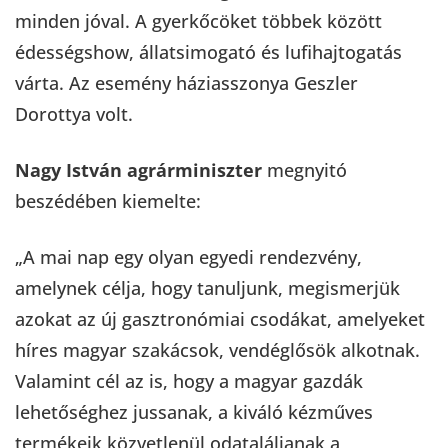
minden jóval. A gyerkőcöket többek között
édességshow, állatsimogató és lufihajtogatás
várta. Az esemény háziasszonya Geszler
Dorottya volt.
Nagy István agrárminiszter
megnyitó
beszédében kiemelte:
„A mai nap egy olyan egyedi rendezvény,
amelynek célja, hogy tanuljunk, megismerjük
azokat az új gasztronómiai csodákat, amelyeket
híres magyar szakácsok, vendéglősök alkotnak.
Valamint cél az is, hogy a magyar gazdák
lehetőséghez jussanak, a kiváló kézműves
termékeik közvetlenül odataláljanak a