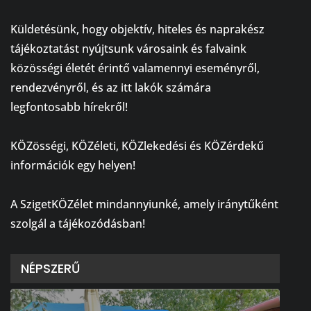
⠀
Küldetésünk, hogy objektív, hiteles és naprakész
tájékoztatást nyújtsunk városaink és falvaink
közösségi életét érintő valamennyi eseményről,
rendezvényről, és az itt lakók számára
legfontosabb hírekről!
⠀
KÖZösségi, KÖZéleti, KÖZlekedési és KÖZérdekű
információk egy helyen!
⠀
A SzigetKÖZélet mindannyiunké, amely iránytűként
szolgál a tájékozódásban!
NÉPSZERŰ