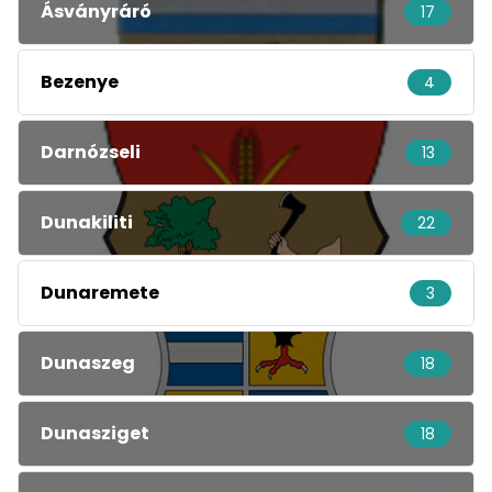
Ásványráró
17
Bezenye
4
Darnózseli
13
Dunakiliti
22
Dunaremete
3
Dunaszeg
18
Dunasziget
18