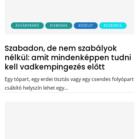
ÁSVÁNYRÁRÓ
KISBODAK
KÖZÉLET
KÖZKINCS
Szabadon, de nem szabályok
nélkül: amit mindenképpen tudni
kell vadkempingezés előtt
Egy tópart, egy erdei tisztás vagy egy csendes folyópart
csábító helyszín lehet egy…