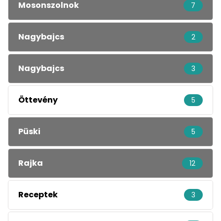
Mosonszolnok
7
Nagybajcs
2
Nagybajcs
3
Öttevény
5
Püski
5
Rajka
12
Receptek
3