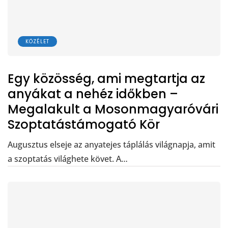
KÖZÉLET
Egy közösség, ami megtartja az
anyákat a nehéz időkben –
Megalakult a Mosonmagyaróvári
Szoptatástámogató Kör
Augusztus elseje az anyatejes táplálás világnapja, amit
a szoptatás világhete követ. A…