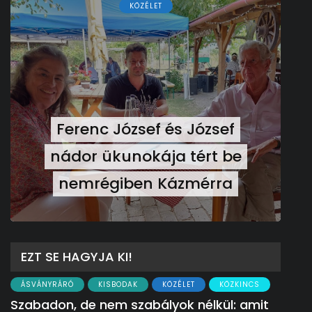
KÖZÉLET
Ferenc József és József
nádor ükunokája tért be
nemrégiben Kázmérra
EZT SE HAGYJA KI!
ÁSVÁNYRÁRÓ
KISBODAK
KÖZÉLET
KÖZKINCS
Szabadon, de nem szabályok nélkül: amit