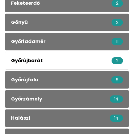
Feketeerdő
2
Gönyű
2
Győrladamér
11
Győrújbarát
2
Győrújfalu
8
Győrzámoly
14
Halászi
14