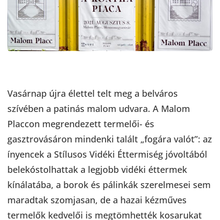
Vasárnap újra élettel telt meg a belváros
szívében a patinás malom udvara. A Malom
Placcon megrendezett termelői- és
gasztrovásáron mindenki talált „fogára valót”: az
ínyencek a Stílusos Vidéki Éttermiség jóvoltából
belekóstolhattak a legjobb vidéki éttermek
kínálatába, a borok és pálinkák szerelmesei sem
maradtak szomjasan, de a hazai kézműves
termelők kedvelői is megtömhették kosarukat