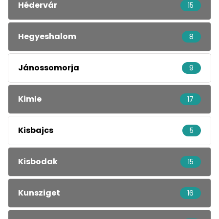
Hédervár
15
Hegyeshalom
8
Jánossomorja
9
Kimle
17
Kisbajcs
5
Kisbodak
15
Kunsziget
16