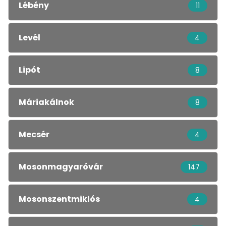
Lébény
11
Levél
4
Lipót
8
Máriakálnok
8
Mecsér
4
Mosonmagyaróvár
147
Mosonszentmiklós
4