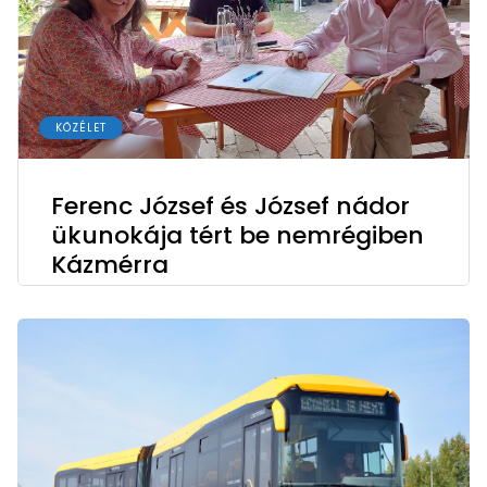
KÖZÉLET
Ferenc József és József nádor
ükunokája tért be nemrégiben
Kázmérra