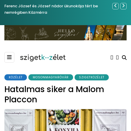
Ferenc József és József nádor ükunokája tért be
Év végétől 
nemrégiben Kázmérra
KÖZÉLET
MOSONMAGYARÓVÁR
SZIGETKÖZÉLET
Hatalmas siker a Malom
Placcon