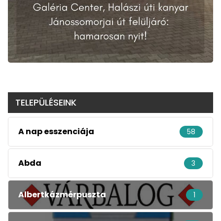
TELEPÜLÉSEINK
A nap esszenciája
58
Abda
3
Albertkázmérpuszta
1