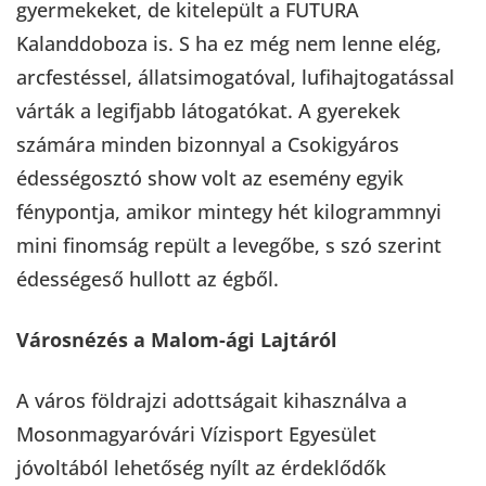
gyermekeket, de kitelepült a FUTURA
Kalanddoboza is. S ha ez még nem lenne elég,
arcfestéssel, állatsimogatóval, lufihajtogatással
várták a legifjabb látogatókat. A gyerekek
számára minden bizonnyal a Csokigyáros
édességosztó show volt az esemény egyik
fénypontja, amikor mintegy hét kilogrammnyi
mini finomság repült a levegőbe, s szó szerint
édességeső hullott az égből.
Városnézés a Malom-ági Lajtáról
A város földrajzi adottságait kihasználva a
Mosonmagyaróvári Vízisport Egyesület
jóvoltából lehetőség nyílt az érdeklődők