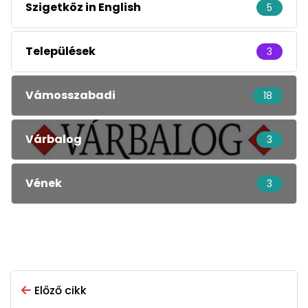
Szigetköz in English
5
Települések
3
Vámosszabadi
18
Várbalog
3
Vének
3
Előző cikk