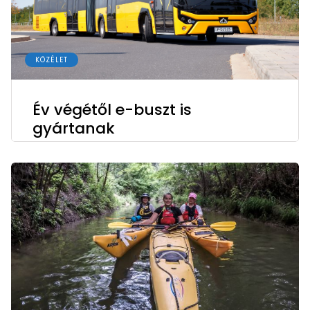
KÖZÉLET
Év végétől e-buszt is
gyártanak