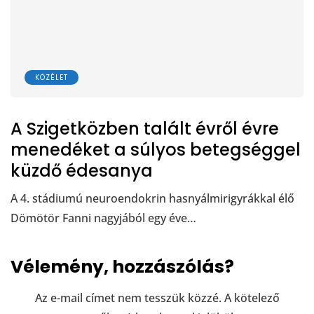
KÖZÉLET
A Szigetközben talált évről évre
menedéket a súlyos betegséggel
küzdő édesanya
A 4. stádiumú neuroendokrin hasnyálmirigyrákkal élő
Dömötör Fanni nagyjából egy éve…
Vélemény, hozzászólás?
Az e-mail címet nem tesszük közzé.
A kötelező