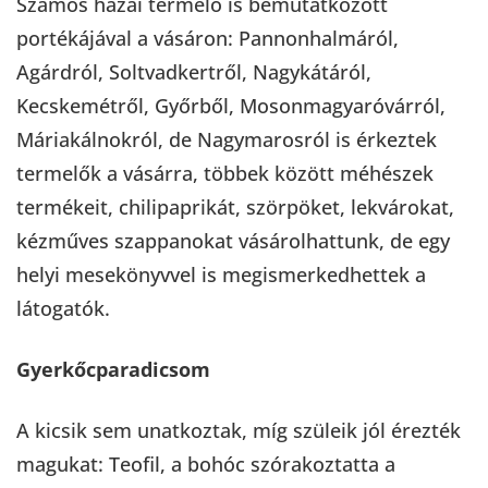
Számos hazai termelő is bemutatkozott
portékájával a vásáron: Pannonhalmáról,
Agárdról, Soltvadkertről, Nagykátáról,
Kecskemétről, Győrből, Mosonmagyaróvárról,
Máriakálnokról, de Nagymarosról is érkeztek
termelők a vásárra, többek között méhészek
termékeit, chilipaprikát, szörpöket, lekvárokat,
kézműves szappanokat vásárolhattunk, de egy
helyi mesekönyvvel is megismerkedhettek a
látogatók.
Gyerkőcparadicsom
A kicsik sem unatkoztak, míg szüleik jól érezték
magukat: Teofil, a bohóc szórakoztatta a