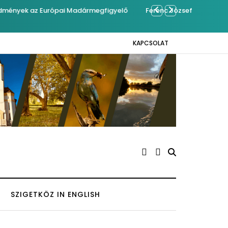
mrégiben Kázmérra
Év végétől
KAPCSOLAT
SZIGETKÖZ IN ENGLISH