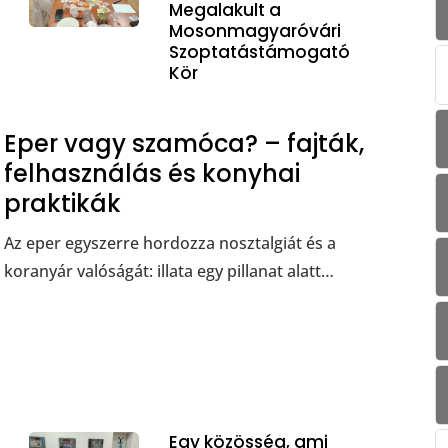
Megalakult a
Mosonmagyaróvári
Szoptatástámogató
Kör
Eper vagy szamóca? – fajták,
felhasználás és konyhai
praktikák
Az eper egyszerre hordozza nosztalgiát és a
koranyár valóságát: illata egy pillanat alatt…
Egy közösség, ami