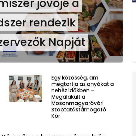
lmiszer jövője a
dszer rendezik
zervezők Napját
Egy közösség, ami
megtartja az anyákat a
nehéz időkben –
Megalakult a
Mosonmagyaróvári
Szoptatástámogató
Kör