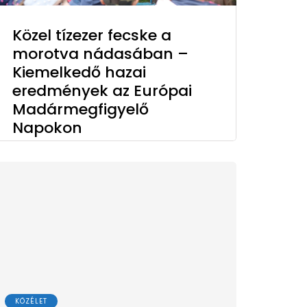
Közel tízezer fecske a
morotva nádasában –
Kiemelkedő hazai
eredmények az Európai
Madármegfigyelő
Napokon
KÖZÉLET