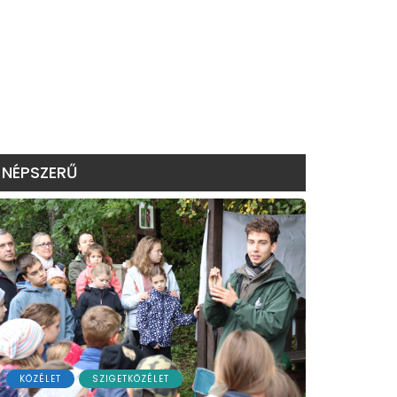
NÉPSZERŰ
KÖZÉLET
SZIGETKÖZÉLET