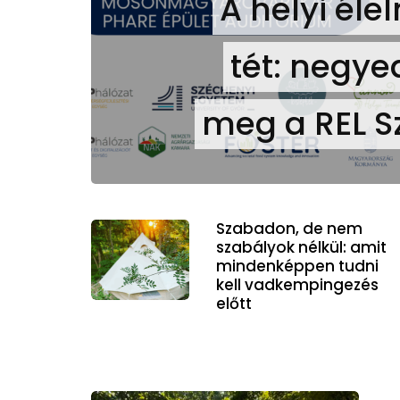
A helyi éle
tét: negye
meg a REL S
Szabadon, de nem
szabályok nélkül: amit
mindenképpen tudni
kell vadkempingezés
előtt