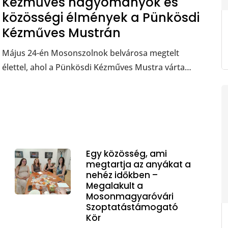
Kézműves hagyományok és
közösségi élmények a Pünkösdi
Kézműves Mustrán
Május 24-én Mosonszolnok belvárosa megtelt
élettel, ahol a Pünkösdi Kézműves Mustra várta…
Egy közösség, ami
megtartja az anyákat a
nehéz időkben –
Megalakult a
Mosonmagyaróvári
Szoptatástámogató
Kör