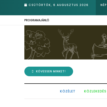
rotva nádasában – Kiemelkedő hazai eredmények az Európai Madárm
CSÜTÖRTÖK, 6 AUGUSZTUS 2026
NÉ
PROGRAMAJÁNLÓ
KÖVESSEN MINKET!
KÖZÉLET
KÖZLEKEDÉS