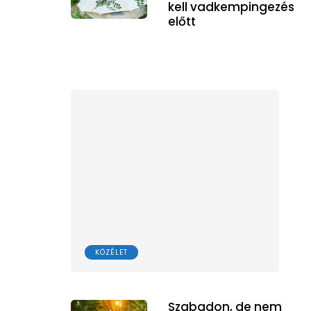
kell vadkempingezés
előtt
KÖZÉLET
Szabadon, de nem