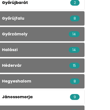
Győrújbarát
2
Győrújfalu
8
Győrzámoly
14
Halászi
14
Hédervár
15
Hegyeshalom
8
Jánossomorja
9