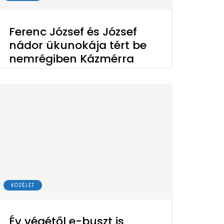
Ferenc József és József
nádor ükunokája tért be
nemrégiben Kázmérra
KÖZÉLET
Év végétől e-buszt is