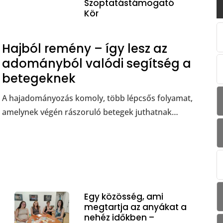
Szoptatástámogató
Kör
Hajból remény – így lesz az
adományból valódi segítség a
betegeknek
A hajadományozás komoly, több lépcsős folyamat,
amelynek végén rászoruló betegek juthatnak…
Egy közösség, ami
megtartja az anyákat a
nehéz időkben –