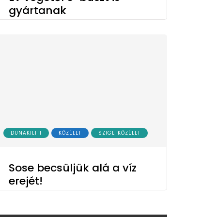
gyártanak
DUNAKILITI
KÖZÉLET
SZIGETKÖZÉLET
Sose becsüljük alá a víz
erejét!