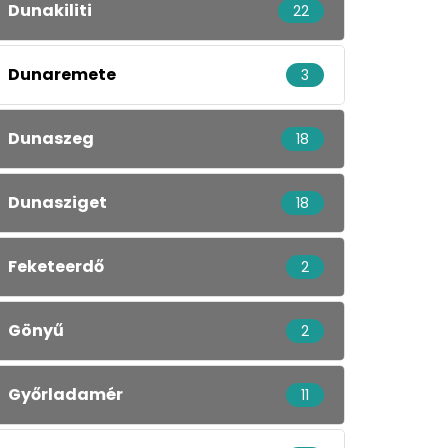
Dunakiliti
22
Dunaremete
3
Dunaszeg
18
Dunasziget
18
Feketeerdő
2
Gönyű
2
Győrladamér
11