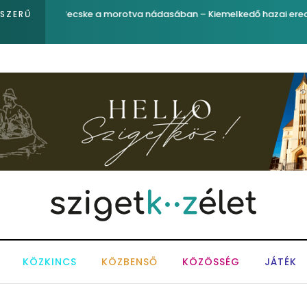
egfigyelő
Ferenc József és József nádor ükunokája tért be ne
PSZERŰ
KÖZKINCS
KÖZBENSŐ
KÖZÖSSÉG
JÁTÉK