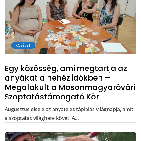
KÖZÉLET
Egy közösség, ami megtartja az
anyákat a nehéz időkben –
Megalakult a Mosonmagyaróvári
Szoptatástámogató Kör
Augusztus elseje az anyatejes táplálás világnapja, amit
a szoptatás világhete követ. A…