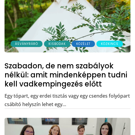
ÁSVÁNYRÁRÓ
KISBODAK
KÖZÉLET
KÖZKINCS
Szabadon, de nem szabályok
nélkül: amit mindenképpen tudni
kell vadkempingezés előtt
Egy tópart, egy erdei tisztás vagy egy csendes folyópart
csábító helyszín lehet egy…