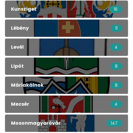
Kunsziget
16
Lébény
11
Levél
4
Lipót
8
Máriakálnok
8
Mecsér
4
Mosonmagyaróvár
147