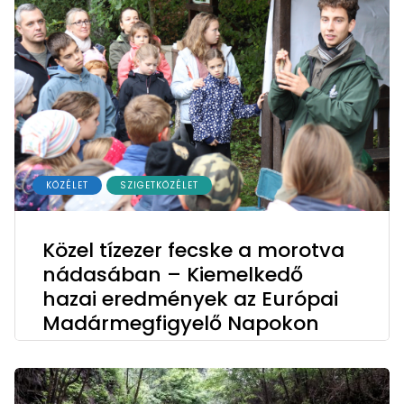
KÖZÉLET
SZIGETKÖZÉLET
Közel tízezer fecske a morotva
nádasában – Kiemelkedő
hazai eredmények az Európai
Madármegfigyelő Napokon