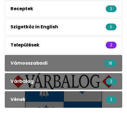
Receptek
3
Szigetköz in English
5
Települések
3
Vámosszabadi
18
Várbalog
3
Vének
3