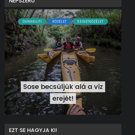
NÉPSZERŰ
DUNAKILITI
KÖZÉLET
SZIGETKÖZÉLET
Sose becsüljük alá a víz
erejét!
EZT SE HAGYJA KI!