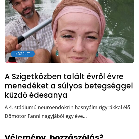
KÖZÉLET
A Szigetközben talált évről évre
menedéket a súlyos betegséggel
küzdő édesanya
A 4. stádiumú neuroendokrin hasnyálmirigyrákkal élő
Dömötör Fanni nagyjából egy éve…
Vélemény, hozzászólás?