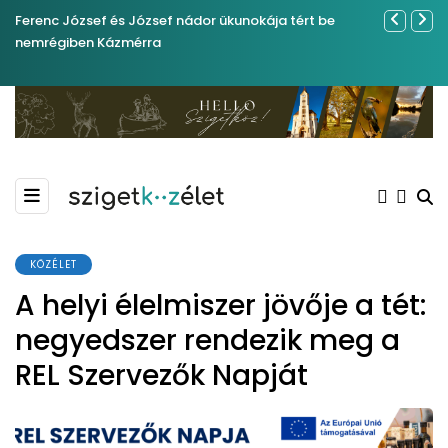
Ferenc József és József nádor ükunokája tért be
Év végétől 
nemrégiben Kázmérra
KÖZÉLET
A helyi élelmiszer jövője a tét:
negyedszer rendezik meg a
REL Szervezők Napját