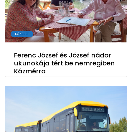
KÖZÉLET
Ferenc József és József nádor
ükunokája tért be nemrégiben
Kázmérra