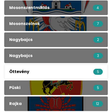
Mosonszentmiklós
4
Mosonszolnok
7
Nagybajcs
2
Nagybajcs
3
Öttevény
5
Püski
5
Rajka
12