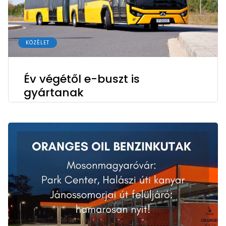
KÖZÉLET
Év végétől e-buszt is
gyártanak