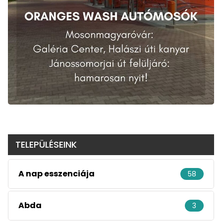
TELEPÜLÉSEINK
A nap esszenciája
58
Abda
3