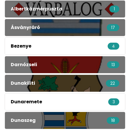
Albertkázmérpuszta
1
Ásványráró
17
Bezenye
4
Darnózseli
13
Dunakiliti
22
Dunaremete
3
Dunaszeg
18