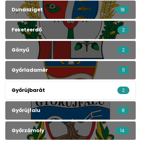
Dunasziget
18
Feketeerdő
2
Gönyű
2
Győrladamér
11
Győrújbarát
2
Győrújfalu
8
Győrzámoly
14