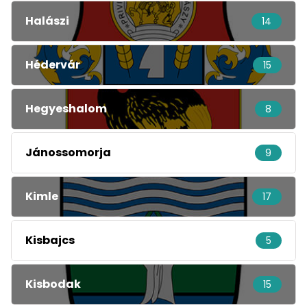
Halászi
14
Hédervár
15
Hegyeshalom
8
Jánossomorja
9
Kimle
17
Kisbajcs
5
Kisbodak
15