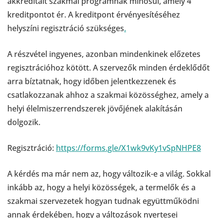
akkreditált szakmai programnak minősül, amely 4
kreditpontot ér. A kreditpont érvényesítéséhez
helyszíni regisztráció szükséges
.
A részvétel ingyenes, azonban mindenkinek előzetes
regisztrációhoz kötött. A szervezők minden érdeklődőt
arra bíztatnak, hogy időben jelentkezzenek és
csatlakozzanak ahhoz a szakmai közösséghez, amely a
helyi élelmiszerrendszerek jövőjének alakításán
dolgozik.
Regisztráció:
https://forms.gle/X1wk9vKy1vSpNHPE8
A kérdés ma már nem az, hogy változik-e a világ. Sokkal
inkább az, hogy a helyi közösségek, a termelők és a
szakmai szervezetek hogyan tudnak együttműködni
annak érdekében, hogy a változások nyertesei