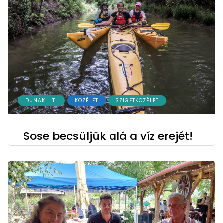
DUNAKILITI
KÖZÉLET
SZIGETKÖZÉLET
Sose becsüljük alá a víz erejét!