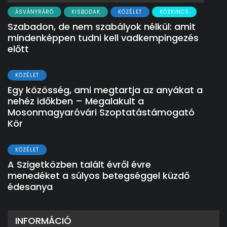
ÁSVÁNYRÁRÓ
KISBODAK
KÖZÉLET
KÖZKINCS
Szabadon, de nem szabályok nélkül: amit
mindenképpen tudni kell vadkempingezés
előtt
KÖZÉLET
Egy közösség, ami megtartja az anyákat a
nehéz időkben – Megalakult a
Mosonmagyaróvári Szoptatástámogató
Kör
KÖZÉLET
A Szigetközben talált évről évre
menedéket a súlyos betegséggel küzdő
édesanya
INFORMÁCIÓ