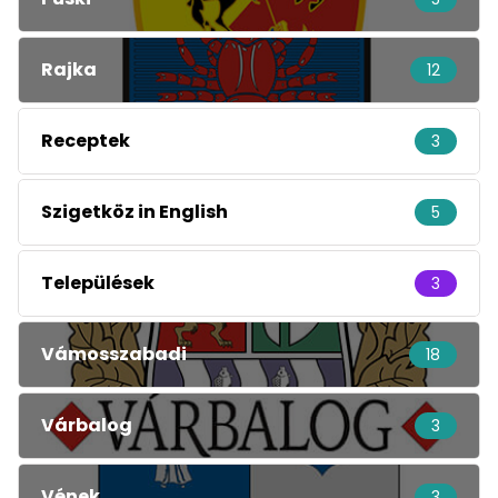
Rajka
12
Receptek
3
Szigetköz in English
5
Települések
3
Vámosszabadi
18
Várbalog
3
Vének
3