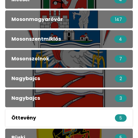
Mosonmagyaróvár
147
Mosonszentmiklós
4
Mosonszolnok
7
Nagybajcs
2
Nagybajcs
3
Öttevény
5
Püski
5