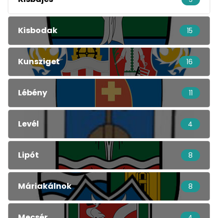
Kisbodak
15
Kunsziget
16
Lébény
11
Levél
4
Lipót
8
Máriakálnok
8
Mecsér
4