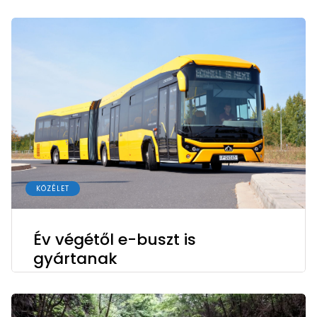
KÖZÉLET
Év végétől e-buszt is
gyártanak