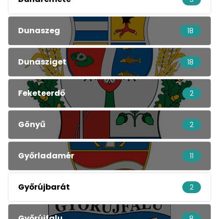
Dunaszeg
18
Dunasziget
18
Feketeerdő
2
Gönyű
2
Győrladamér
11
Győrújbarát
2
Győrújfalu
8