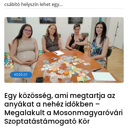
csábító helyszín lehet egy…
KÖZÉLET
Egy közösség, ami megtartja az
anyákat a nehéz időkben –
Megalakult a Mosonmagyaróvári
Szoptatástámogató Kör