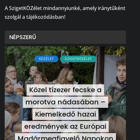
A SzigetKÖZélet mindannyiunké, amely iránytűként
szolgál a tájékozódásban!
NÉPSZERŰ
KÖZÉLET
SZIGETKÖZÉLET
Közel tízezer fecske a
morotva nádasában –
Kiemelkedő hazai
eredmények az Európai
Madármegfigyelő Napokon