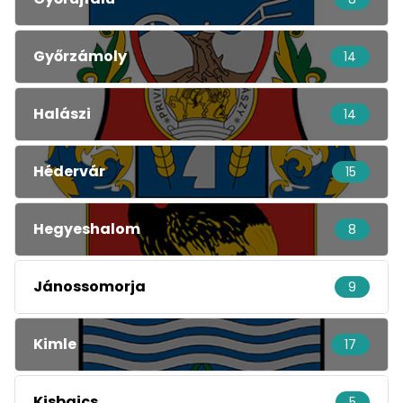
Győrzámoly
14
Halászi
14
Hédervár
15
Hegyeshalom
8
Jánossomorja
9
Kimle
17
Kisbajcs
5