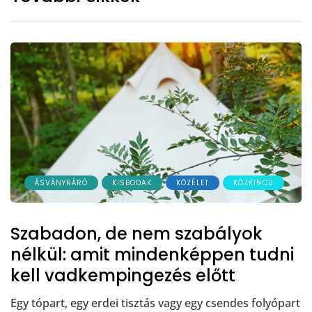
ÁSVÁNYRÁRÓ
KISBODAK
KÖZÉLET
KÖZKINCS
Szabadon, de nem szabályok
nélkül: amit mindenképpen tudni
kell vadkempingezés előtt
Egy tópart, egy erdei tisztás vagy egy csendes folyópart