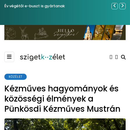
Év végétől e-buszt is gyártanak
Sose becsül
KÖZÉLET
Kézműves hagyományok és
közösségi élmények a
Pünkösdi Kézműves Mustrán