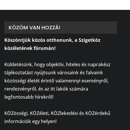
KÖZÖM VAN HOZZÁ!
Köszöntjük közös otthonunk, a Szigetköz
közéletének fórumán!
⠀
Küldetésünk, hogy objektív, hiteles és naprakész
tájékoztatást nyújtsunk városaink és falvaink
közösségi életét érintő valamennyi eseményről,
rendezvényről, és az itt lakók számára
legfontosabb hírekről!
⠀
KÖZösségi, KÖZéleti, KÖZlekedési és KÖZérdekű
információk egy helyen!
⠀