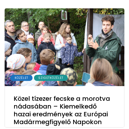
KÖZÉLET
SZIGETKÖZÉLET
Közel tízezer fecske a morotva
nádasában – Kiemelkedő
hazai eredmények az Európai
Madármegfigyelő Napokon