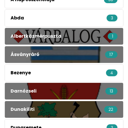
Abda
3
Albertkázmérpuszta
1
Ásványráró
17
Bezenye
4
Darnózseli
13
Dunakiliti
22
Dunaremete
3