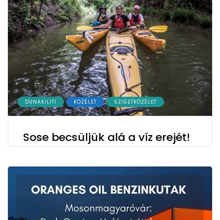
DUNAKILITI
KÖZÉLET
SZIGETKÖZÉLET
Sose becsüljük alá a víz erejét!