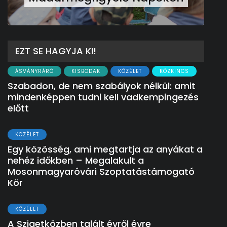
EZT SE HAGYJA KI!
ÁSVÁNYRÁRÓ
KISBODAK
KÖZÉLET
KÖZKINCS
Szabadon, de nem szabályok nélkül: amit
mindenképpen tudni kell vadkempingezés
előtt
KÖZÉLET
Egy közösség, ami megtartja az anyákat a
nehéz időkben – Megalakult a
Mosonmagyaróvári Szoptatástámogató
Kör
KÖZÉLET
A Szigetközben talált évről évre