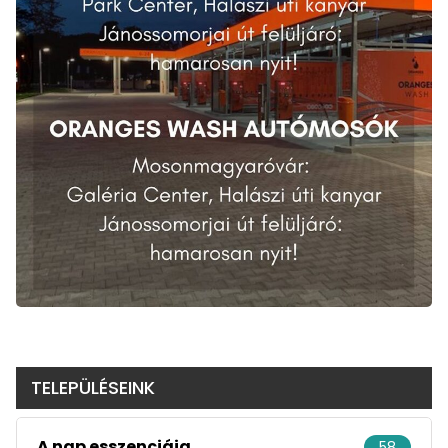
TELEPÜLÉSEINK
A nap esszenciája
58