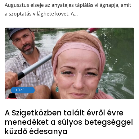
Augusztus elseje az anyatejes táplálás világnapja, amit
a szoptatás világhete követ. A…
KÖZÉLET
A Szigetközben talált évről évre
menedéket a súlyos betegséggel
küzdő édesanya