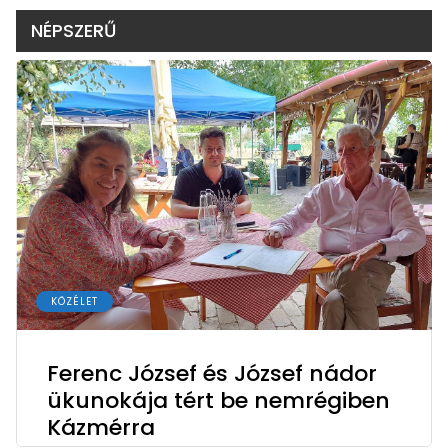
NÉPSZERŰ
KÖZÉLET
Ferenc József és József nádor
ükunokája tért be nemrégiben
Kázmérra