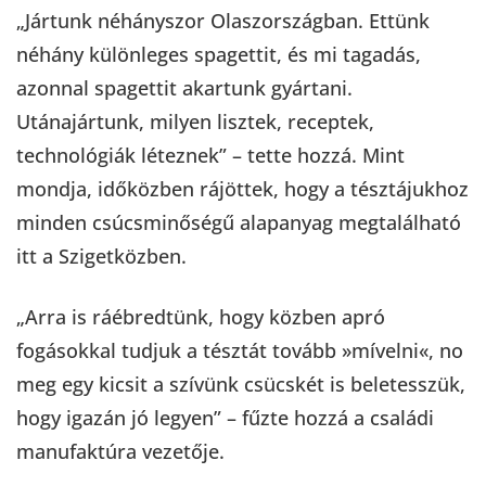
„Jártunk néhányszor Olaszországban. Ettünk
néhány különleges spagettit, és mi tagadás,
azonnal spagettit akartunk gyártani.
Utánajártunk, milyen lisztek, receptek,
technológiák léteznek” – tette hozzá. Mint
mondja, időközben rájöttek, hogy a tésztájukhoz
minden csúcsminőségű alapanyag megtalálható
itt a Szigetközben.
„Arra is ráébredtünk, hogy közben apró
fogásokkal tudjuk a tésztát tovább »mívelni«, no
meg egy kicsit a szívünk csücskét is beletesszük,
hogy igazán jó legyen” – fűzte hozzá a családi
manufaktúra vezetője.