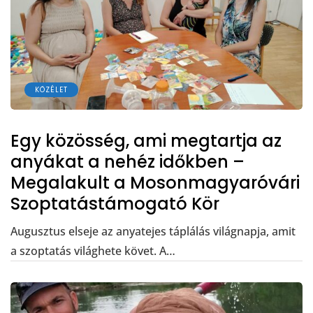
KÖZÉLET
Egy közösség, ami megtartja az
anyákat a nehéz időkben –
Megalakult a Mosonmagyaróvári
Szoptatástámogató Kör
Augusztus elseje az anyatejes táplálás világnapja, amit
a szoptatás világhete követ. A…