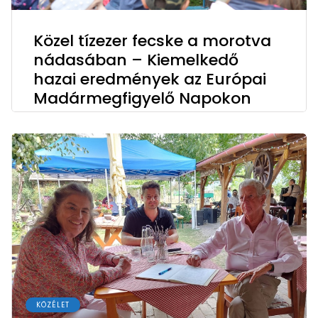
Közel tízezer fecske a morotva
nádasában – Kiemelkedő
hazai eredmények az Európai
Madármegfigyelő Napokon
KÖZÉLET