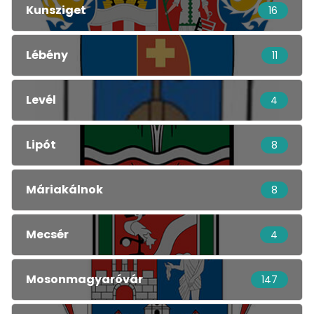
Kunsziget
16
Lébény
11
Levél
4
Lipót
8
Máriakálnok
8
Mecsér
4
Mosonmagyaróvár
147