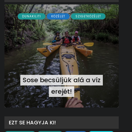
DUNAKILITI
KÖZÉLET
SZIGETKÖZÉLET
Sose becsüljük alá a víz
erejét!
EZT SE HAGYJA KI!