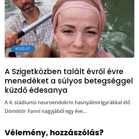
KÖZÉLET
A Szigetközben talált évről évre
menedéket a súlyos betegséggel
küzdő édesanya
A 4. stádiumú neuroendokrin hasnyálmirigyrákkal élő
Dömötör Fanni nagyjából egy éve…
Vélemény, hozzászólás?