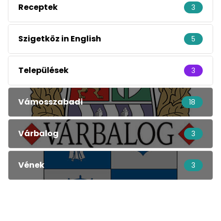
Receptek
3
Szigetköz in English
5
Települések
3
Vámosszabadi
18
Várbalog
3
Vének
3