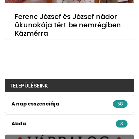
Ferenc József és József nádor
ükunokája tért be nemrégiben
Kázmérra
TELEPÜLÉSEINK
A nap esszenciája
58
Abda
3