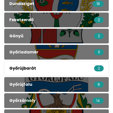
Dunasziget
18
Feketeerdő
2
Gönyű
2
Győrladamér
11
Győrújbarát
2
Győrújfalu
8
Győrzámoly
14