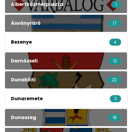
Albertkázmérpuszta
1
Ásványráró
17
Bezenye
4
Darnózseli
13
Dunakiliti
22
Dunaremete
3
Dunaszeg
18