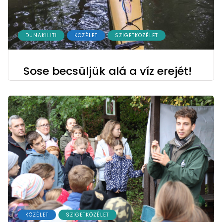
DUNAKILITI
KÖZÉLET
SZIGETKÖZÉLET
Sose becsüljük alá a víz erejét!
KÖZÉLET
SZIGETKÖZÉLET