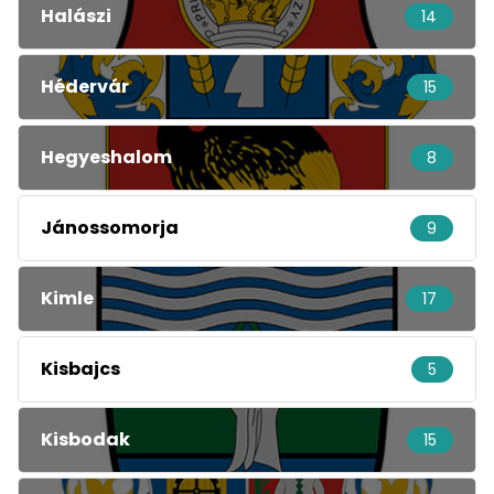
Halászi
14
Hédervár
15
Hegyeshalom
8
Jánossomorja
9
Kimle
17
Kisbajcs
5
Kisbodak
15