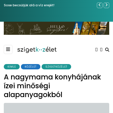
Sose becsüljük alá a víz erejét!
Ferenc Józs
nemrégibe
KIMLE
KÖZÉLET
SZIGETKÖZÉLET
A nagymama konyhájának
ízei minőségi
alapanyagokból