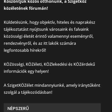
Köszöntjük közös otthonunk, a Szigetköz
közéletének fórumán!
⠀
Küldetésünk, hogy objektív, hiteles és naprakész
tájékoztatást nyújtsunk városaink és falvaink
közösségi életét érintő valamennyi eseményről,
rendezvényről, és az itt lakók számára
legfontosabb hírekről!
⠀
KÖZösségi, KÖZéleti, KÖZlekedési és KÖZérdekű
információk egy helyen!
⠀
A SzigetKÖZélet mindannyiunké, amely iránytűként
szolgál a tájékozódásban!
NÉPSZERŰ