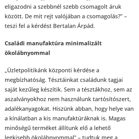
eligazodni a szebbnél szebb csomagolt áruk
között. De mit rejt valójában a csomagolás?” –
teszi fel a kérdést Bertalan Árpád.
Családi manufaktúra minimalizált
ökolábnyommal
„Üzletpolitikánk központi kérdése a
megbízhatóság. Tésztáinkat családunk tagjai
saját kezűleg készítik. Sem a tésztákhoz, sem az
aszalványokhoz nem használunk tartósítószert,
adalékanyagokat. Hiszünk abban, hogy helye van
a kínálatban a kis manufaktúráknak is. Magas
minőségű terméket állítunk elő a lehető
legkisebb ökolábnyommal” – tudtuk meg a