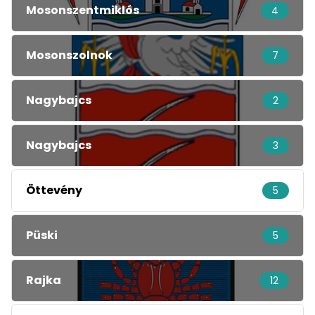
Mosonszentmiklós
4
Mosonszolnok
7
Nagybajcs
2
Nagybajcs
3
Öttevény
5
Püski
5
Rajka
12