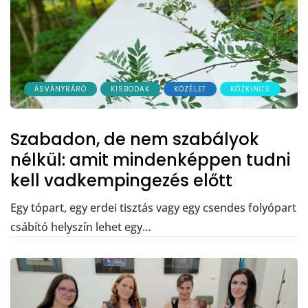
ÁSVÁNYRÁRÓ
KISBODAK
KÖZÉLET
KÖZKINCS
Szabadon, de nem szabályok
nélkül: amit mindenképpen tudni
kell vadkempingezés előtt
Egy tópart, egy erdei tisztás vagy egy csendes folyópart
csábító helyszín lehet egy…