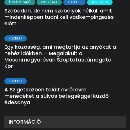
ÁSVÁNYRÁRÓ
KISBODAK
KÖZÉLET
KÖZKINCS
Szabadon, de nem szabályok nélkül: amit
mindenképpen tudni kell vadkempingezés
előtt
KÖZÉLET
Egy közösség, ami megtartja az anyákat a
nehéz időkben – Megalakult a
Mosonmagyaróvári Szoptatástámogató
Kör
KÖZÉLET
A Szigetközben talált évről évre
menedéket a súlyos betegséggel küzdő
édesanya
INFORMÁCIÓ