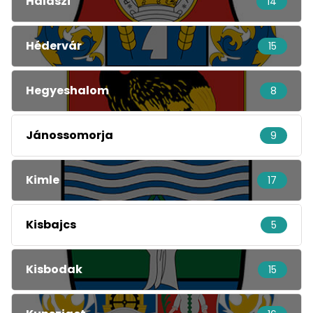
Halászi
14
Hédervár
15
Hegyeshalom
8
Jánossomorja
9
Kimle
17
Kisbajcs
5
Kisbodak
15