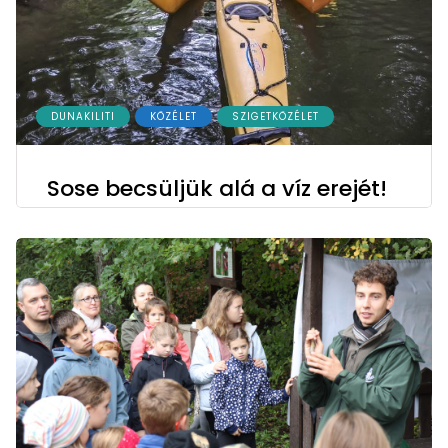
DUNAKILITI
KÖZÉLET
SZIGETKÖZÉLET
Sose becsüljük alá a víz erejét!