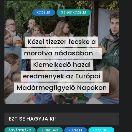
KÖZÉLET
Ferenc József és József
nádor ükunokája tért be
nemrégiben Kázmérra
EZT SE HAGYJA KI!
ÁSVÁNYRÁRÓ
KISBODAK
KÖZÉLET
KÖZKINCS