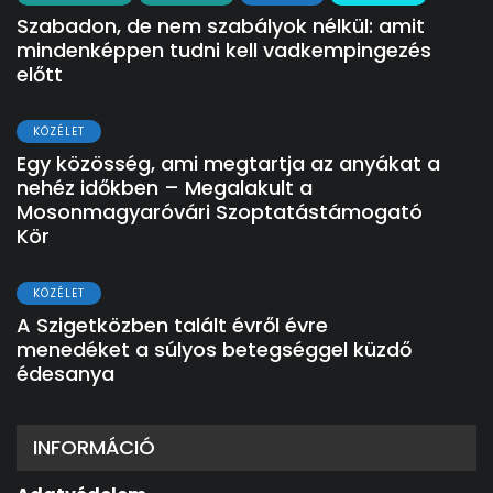
Szabadon, de nem szabályok nélkül: amit
mindenképpen tudni kell vadkempingezés
előtt
KÖZÉLET
Egy közösség, ami megtartja az anyákat a
nehéz időkben – Megalakult a
Mosonmagyaróvári Szoptatástámogató
Kör
KÖZÉLET
A Szigetközben talált évről évre
menedéket a súlyos betegséggel küzdő
édesanya
INFORMÁCIÓ