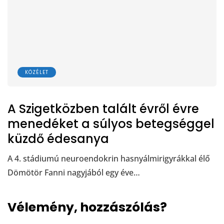
KÖZÉLET
A Szigetközben talált évről évre
menedéket a súlyos betegséggel
küzdő édesanya
A 4. stádiumú neuroendokrin hasnyálmirigyrákkal élő
Dömötör Fanni nagyjából egy éve…
Vélemény, hozzászólás?