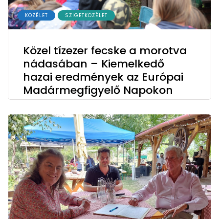
KÖZÉLET
SZIGETKÖZÉLET
Közel tízezer fecske a morotva
nádasában – Kiemelkedő
hazai eredmények az Európai
Madármegfigyelő Napokon