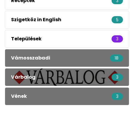
Receptek
3
Szigetköz in English
5
Települések
3
Vámosszabadi
18
Várbalog
3
Vének
3