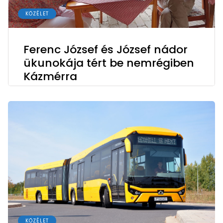
KÖZÉLET
Ferenc József és József nádor
ükunokája tért be nemrégiben
Kázmérra
KÖZÉLET