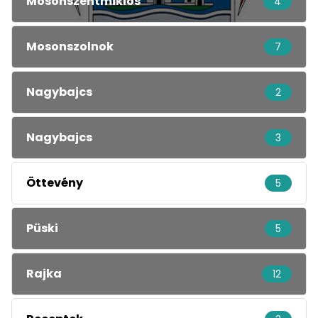
Mosonszentmiklós
4
Mosonszolnok
7
Nagybajcs
2
Nagybajcs
3
Öttevény
5
Püski
5
Rajka
12