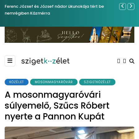
Ferenc József és József nádor ükunokája tért be
Év végétől 
nemrégiben Kázmérra
KÖZÉLET
MOSONMAGYARÓVÁR
SZIGETKÖZÉLET
A mosonmagyaróvári
súlyemelő, Szűcs Róbert
nyerte a Pannon Kupát