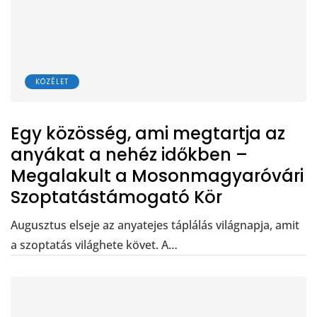
KÖZÉLET
Egy közösség, ami megtartja az
anyákat a nehéz időkben –
Megalakult a Mosonmagyaróvári
Szoptatástámogató Kör
Augusztus elseje az anyatejes táplálás világnapja, amit
a szoptatás világhete követ. A…