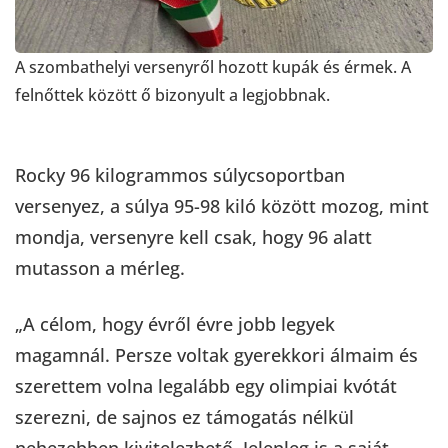
A szombathelyi versenyről hozott kupák és érmek. A
felnőttek között ő bizonyult a legjobbnak.
Rocky 96 kilogrammos súlycsoportban
versenyez, a súlya 95-98 kiló között mozog, mint
mondja, versenyre kell csak, hogy 96 alatt
mutasson a mérleg.
„A célom, hogy évről évre jobb legyek
magamnál. Persze voltak gyerekkori álmaim és
szerettem volna legalább egy olimpiai kvótát
szerezni, de sajnos ez támogatás nélkül
nehezebben kivitelezhető. Jelenleg is a saját