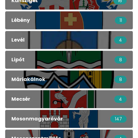
Kunsziget
16
Lébény
11
Levél
4
Lipót
8
Máriakálnok
8
Mecsér
4
Mosonmagyaróvár
147