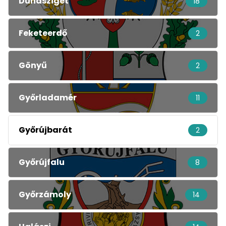
Dunasziget
18
Feketeerdő
2
Gönyű
2
Győrladamér
11
Győrújbarát
2
Győrújfalu
8
Győrzámoly
14