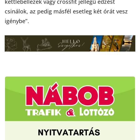
kettlebellezek vagy crossfit jellegű edzést
csinálok, az pedig másfél esetleg két órát vesz
igénybe”.