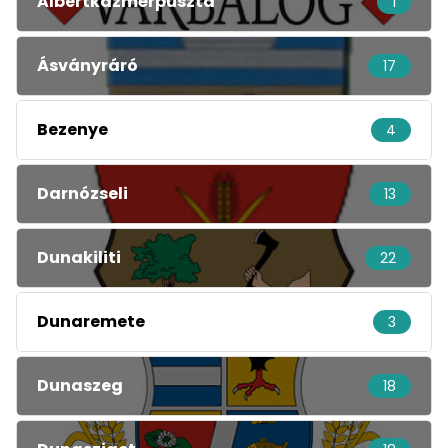
Albertkázmérpuszta
1
Ásványráró
17
Bezenye
4
Darnózseli
13
Dunakiliti
22
Dunaremete
3
Dunaszeg
18