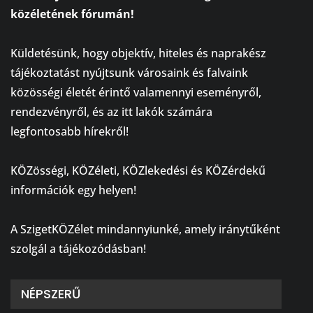
közéletének fórumán!
⠀
Küldetésünk, hogy objektív, hiteles és naprakész
tájékoztatást nyújtsunk városaink és falvaink
közösségi életét érintő valamennyi eseményről,
rendezvényről, és az itt lakók számára
legfontosabb hírekről!
⠀
KÖZösségi, KÖZéleti, KÖZlekedési és KÖZérdekű
információk egy helyen!
⠀
A SzigetKÖZélet mindannyiunké, amely iránytűként
szolgál a tájékozódásban!
NÉPSZERŰ