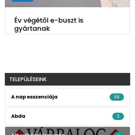
Év végétől e-buszt is
gyártanak
TELEPÜLÉSEINK
A nap esszenciája
58
Abda
3