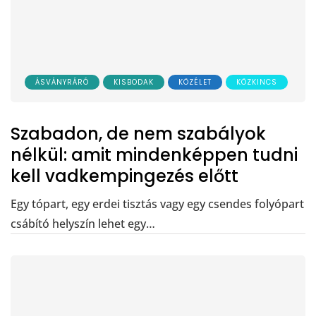
ÁSVÁNYRÁRÓ
KISBODAK
KÖZÉLET
KÖZKINCS
Szabadon, de nem szabályok
nélkül: amit mindenképpen tudni
kell vadkempingezés előtt
Egy tópart, egy erdei tisztás vagy egy csendes folyópart
csábító helyszín lehet egy…